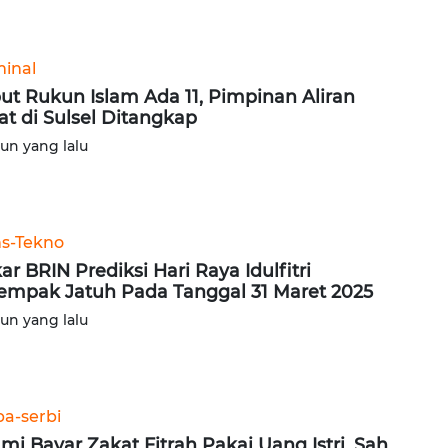
minal
ut Rukun Islam Ada 11, Pimpinan Aliran
at di Sulsel Ditangkap
hun yang lalu
ns-Tekno
ar BRIN Prediksi Hari Raya Idulfitri
empak Jatuh Pada Tanggal 31 Maret 2025
hun yang lalu
ba-serbi
mi Bayar Zakat Fitrah Pakai Uang Istri, Sah