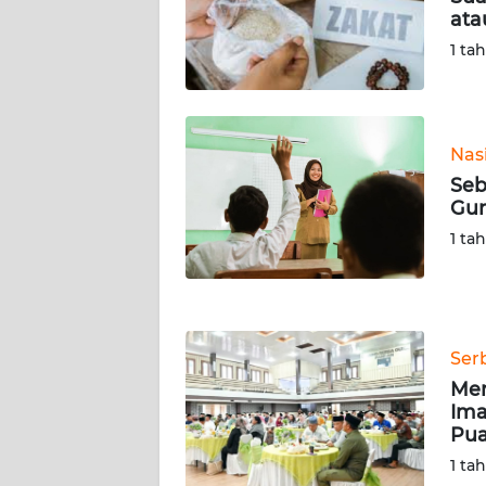
ata
WN
SERAMBI
1 ta
WN
JAMBI
Nas
Seb
WN
Gur
SULTRA
1 ta
WN
NTB
WN
Ser
SULTENG
Me
Ima
WN
Pua
SULBAR
1 ta