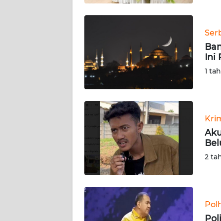
WN
BABEL
Ser
Ban
WN
Ini
SUMBAR
1 ta
WN
SUMSEL
Kri
WN
BENGKULU
Aku
Bel
WN
2 ta
LAMPUNG
WN
JATENG
Pol
Pol