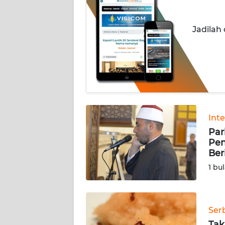
INDEKS
Jadilah
BERITA
KONTAK
KAMI
INFO
IKLAN
Int
Par
TENTANG
Pen
KAMI
Ber
1 bu
PEDOMAN
MEDIA
SIBER
Ser
REDAKSI
Tak