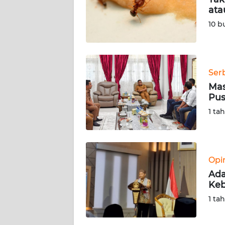
ata
KARIR
10 b
DISCLAIMER
Wahana
Ser
News
Mas
Regional
Pus
1 ta
WN
SUMUT
WN
Opi
JAKARTA
Ada
Keb
WN
1 ta
JABAR