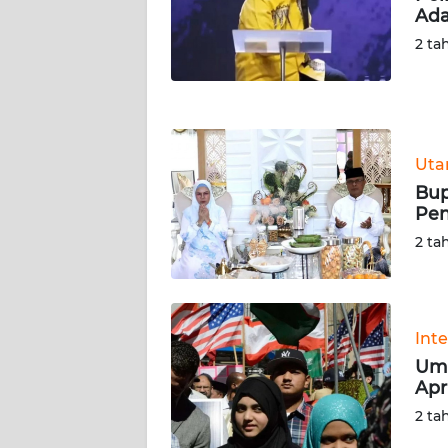
Ada
WN
NUSANTARA
2 ta
WN
JOGJA
Ut
WN
JATIM
Bup
Pen
WN
2 ta
BALI
WN
KALBAR
Int
Uma
Apr
WN
KALTENG
2 ta