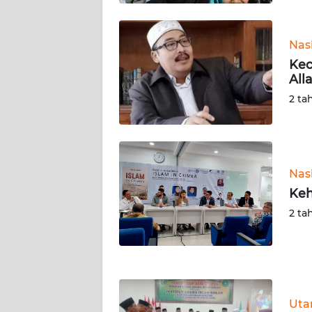
WN
KALTARA
Nas
WN
Kec
KALSEL
All
2 ta
WN
KALTIM
WN
Nas
SULSEL
Keh
2 ta
WN
GORONTALO
WN
SULUT
Ut