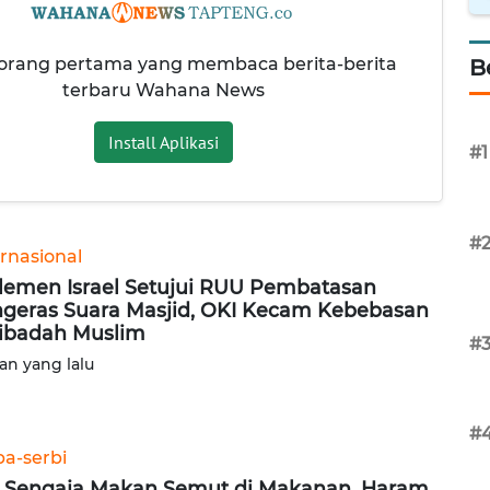
 orang pertama yang membaca berita-berita
B
terbaru Wahana News
Install Aplikasi
#1
#
ernasional
lemen Israel Setujui RUU Pembatasan
geras Suara Masjid, OKI Kecam Kebebasan
ibadah Muslim
#
lan yang lalu
#
ba-serbi
 Sengaja Makan Semut di Makanan, Haram