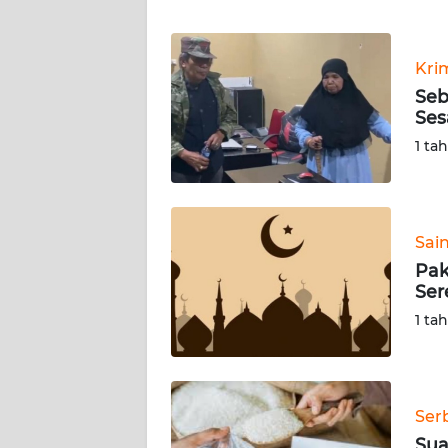
WN
BANTEN
Kri
WN
Seb
NTT
Ses
1 ta
WN
KEPRI
WN
Sai
PAPUA
Pak
Ser
WN
1 ta
PAPUA
BARAT
WN
Ser
RIAU
Sua