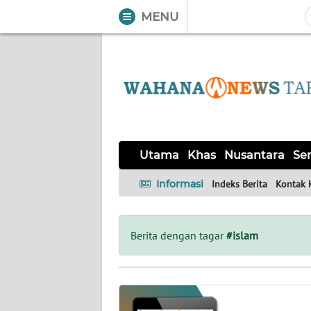
MENU
WAHANA
Tutup
TV
UTAMA
KHAS
Utama
Khas
Nusantara
Ser
NUSANTARA
Informasi
Indeks Berita
Kontak 
SERBA-
SERBI
Berita dengan tagar
#islam
OPINI
Informasi