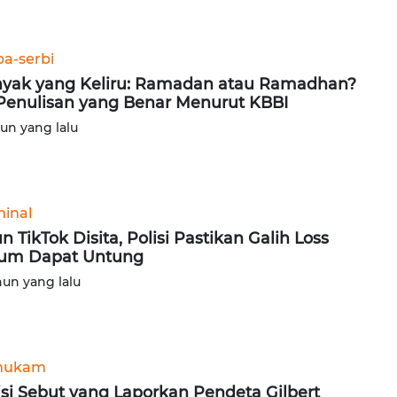
ba-serbi
yak yang Keliru: Ramadan atau Ramadhan?
 Penulisan yang Benar Menurut KBBI
hun yang lalu
minal
n TikTok Disita, Polisi Pastikan Galih Loss
um Dapat Untung
hun yang lalu
hukam
isi Sebut yang Laporkan Pendeta Gilbert