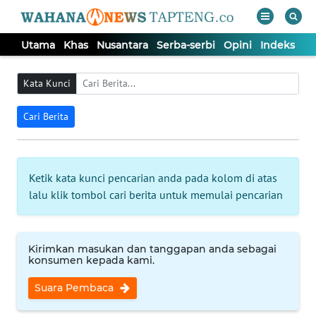
Utama
Khas
Nusantara
Serba-serbi
Opini
Indeks
WAHANA
Tutup
TV
Kata Kunci
Cari Berita
UTAMA
KHAS
Ketik kata kunci pencarian anda pada kolom di atas
lalu klik tombol cari berita untuk memulai pencarian
NUSANTARA
SERBA-
Kirimkan masukan dan tanggapan anda sebagai
SERBI
konsumen kepada kami.
Suara Pembaca
OPINI