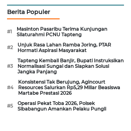
Informasi
Berita Populer
INDEKS
BERITA
Masinton Pasaribu Terima Kunjungan
#1
Silaturahmi PCNU Tapteng
KONTAK
Unjuk Rasa Lahan Ramba Joring, PTAR
#2
KAMI
Hormati Aspirasi Masyarakat
Tapteng Kembali Banjir, Bupati Instruksikan
INFO
#3
Normalisasi Sungai dan Siapkan Solusi
IKLAN
Jangka Panjang
Konsistensi Tak Berujung, Agincourt
TENTANG
#4
Resources Salurkan Rp5,29 Miliar Beasiswa
KAMI
Martabe Prestasi 2026
Operasi Pekat Toba 2026, Polsek
#5
PEDOMAN
Sibabangun Amankan Pelaku Pungli
MEDIA
SIBER