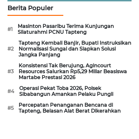
REDAKSI
Berita Populer
KARIR
Masinton Pasaribu Terima Kunjungan
#1
Silaturahmi PCNU Tapteng
DISCLAIMER
Tapteng Kembali Banjir, Bupati Instruksikan
#2
Normalisasi Sungai dan Siapkan Solusi
Wahana
Jangka Panjang
News
Konsistensi Tak Berujung, Agincourt
Regional
#3
Resources Salurkan Rp5,29 Miliar Beasiswa
Martabe Prestasi 2026
WN
Operasi Pekat Toba 2026, Polsek
SUMUT
#4
Sibabangun Amankan Pelaku Pungli
Percepatan Penanganan Bencana di
WN
#5
Tapteng, Belasan Alat Berat Dikerahkan
JAKARTA
WN
JABAR