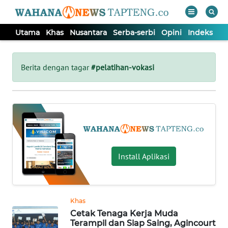
Utama
Khas
Nusantara
Serba-serbi
Opini
Indeks
WAHANA
Tutup
TV
Berita dengan tagar
#pelatihan-vokasi
UTAMA
KHAS
NUSANTARA
Install Aplikasi
SERBA-
SERBI
Khas
Cetak Tenaga Kerja Muda
OPINI
Terampil dan Siap Saing, Agincourt