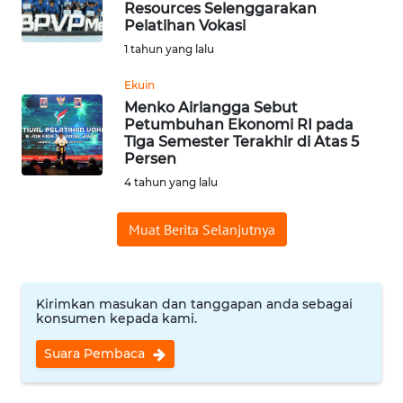
Resources Selenggarakan
Pelatihan Vokasi
Informasi
1 tahun yang lalu
INDEKS
BERITA
Ekuin
Menko Airlangga Sebut
Petumbuhan Ekonomi RI pada
KONTAK
Tiga Semester Terakhir di Atas 5
KAMI
Persen
4 tahun yang lalu
INFO
IKLAN
Muat Berita Selanjutnya
TENTANG
KAMI
Kirimkan masukan dan tanggapan anda sebagai
konsumen kepada kami.
PEDOMAN
MEDIA
Suara Pembaca
SIBER