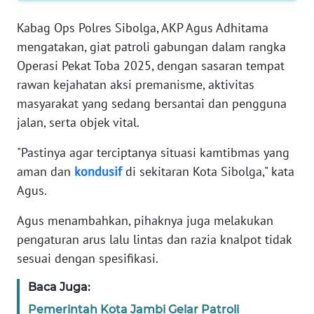
RIAU
Kabag Ops Polres Sibolga, AKP Agus Adhitama
WN
mengatakan, giat patroli gabungan dalam rangka
SERAMBI
Operasi Pekat Toba 2025, dengan sasaran tempat
rawan kejahatan aksi premanisme, aktivitas
WN
masyarakat yang sedang bersantai dan pengguna
JAMBI
jalan, serta objek vital.
WN
"Pastinya agar terciptanya situasi kamtibmas yang
SULTRA
aman dan
kondusif
di sekitaran Kota Sibolga," kata
Agus.
WN
NTB
Agus menambahkan, pihaknya juga melakukan
pengaturan arus lalu lintas dan razia knalpot tidak
WN
sesuai dengan spesifikasi.
SULTENG
Baca Juga:
WN
Pemerintah Kota Jambi Gelar Patroli
SULBAR