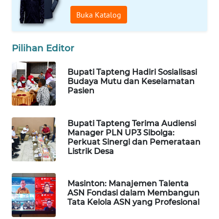
ID
Buka Katalog
MAWAKA
ID
Pilihan Editor
MARTABAT
Bupati Tapteng Hadiri Sosialisasi
NET
Budaya Mutu dan Keselamatan
Pasien
PLN
WATCH
Bupati Tapteng Terima Audiensi
Manager PLN UP3 Sibolga:
MKLI
Perkuat Sinergi dan Pemerataan
Listrik Desa
LPKKI
Masinton: Manajemen Talenta
LKKI
ASN Fondasi dalam Membangun
Tata Kelola ASN yang Profesional
KOPEKLIN