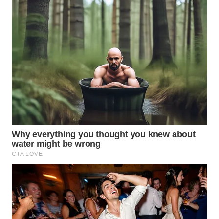
SURABAYA
WN
NATUNA
WN
BINTAN
WN
MANDALIKA
WN
LIKUPANG
WN
LABUANBAJO
WN
BORNEO