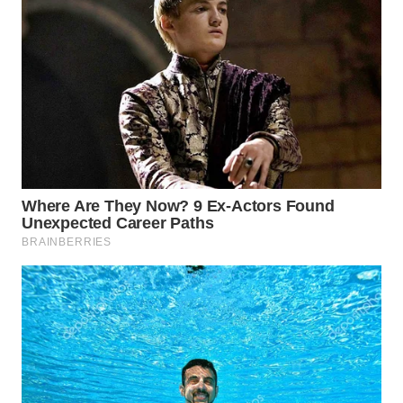
BEKASI
WN
BOGOR
WN
DEPOK
WN
TAPANULI
UTARA
WN
SAMOSIR
WN
PADANG
LAWAS