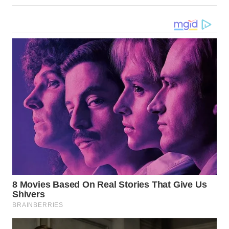
LANGKAT
WN
TAPANULI
SELATAN
WN
TANJUNG
LESUNG
WN
KARO
WN
SIMALUNGUN
WN
LABUHANBATU