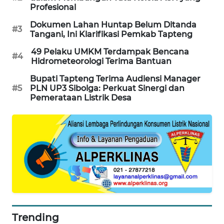
Profesional
KARING
Dokumen Lahan Huntap Belum Ditanda
NEWS
#3
Tangani, Ini Klarifikasi Pemkab Tapteng
49 Pelaku UMKM Terdampak Bencana
JURNAL
#4
Hidrometeorologi Terima Bantuan
MARITIM
Bupati Tapteng Terima Audiensi Manager
#5
PLN UP3 Sibolga: Perkuat Sinergi dan
HUMBANG
Pemerataan Listrik Desa
NEWS
GARONGGANG
NEWS
FISUELRI
ID
ENERGI
NEWS
Trending