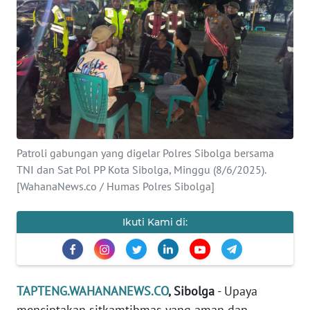
Informasi
INDEKS
BERITA
KONTAK
KAMI
Patroli gabungan yang digelar Polres Sibolga bersama
INFO
IKLAN
TNI dan Sat Pol PP Kota Sibolga, Minggu (8/6/2025).
[WahanaNews.co / Humas Polres Sibolga]
TENTANG
KAMI
Ikuti Kami di:
PEDOMAN
MEDIA
SIBER
TAPTENG.WAHANANEWS.CO
, Sibolga
- Upaya
menciptakan sitkamtibmas yang aman dan