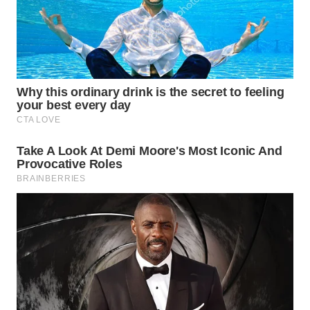
WN
SUMEDANG
WN
CIANJUR
WN
KEPULAUAN
SERIBU
WN
TANGERANG
WN
BINJAI
WN
CIREBON