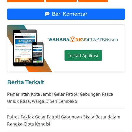
WN
Beri Komentar
KALTARA
WN
KALSEL
Install Aplikasi
WN
KALTIM
WN
Berita Terkait
SULSEL
Pemerintah Kota Jambi Gelar Patroli Gabungan Pasca
WN
Unjuk Rasa, Warga Diberi Sembako
GORONTALO
Polres Fakfak Gelar Patroli Gabungan Skala Besar dalam
WN
Rangka Cipta Kondisi
SULUT