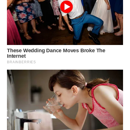
Wahana
Media
Group
WAHANA
NEWS
WAHANA
TANI
WAHANA
ADVOKAT
WAHANA
INFRASTRUKTUR
WAHANA
KONSUMEN