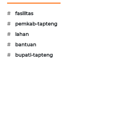
CILEUNGSI
#
fasilitas
NEWS
#
pemkab-tapteng
BERKAT
#
lahan
NEWS
#
bantuan
BERAMPU
#
bupati-tapteng
NEWS
ANUGERAH
NEWS
AKHLAK
ID
PERAPKI
NEWS