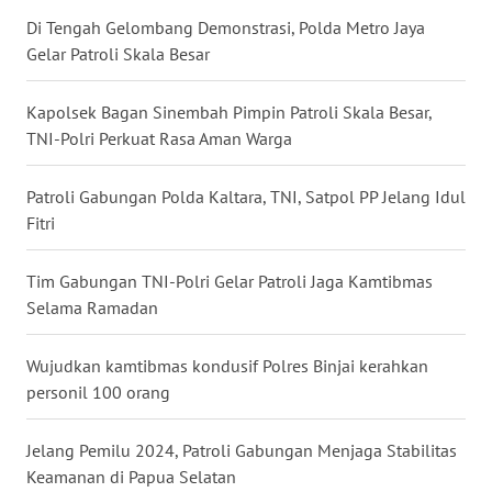
Di Tengah Gelombang Demonstrasi, Polda Metro Jaya
WN
Gelar Patroli Skala Besar
MALUKU
Kapolsek Bagan Sinembah Pimpin Patroli Skala Besar,
WN
TNI-Polri Perkuat Rasa Aman Warga
MALUT
Patroli Gabungan Polda Kaltara, TNI, Satpol PP Jelang Idul
WN
Fitri
DAIRI
Tim Gabungan TNI-Polri Gelar Patroli Jaga Kamtibmas
WN
Selama Ramadan
DANAU
TOBA
Wujudkan kamtibmas kondusif Polres Binjai kerahkan
personil 100 orang
WN
NIAS
Jelang Pemilu 2024, Patroli Gabungan Menjaga Stabilitas
WN
Keamanan di Papua Selatan