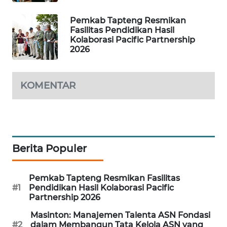
Pemkab Tapteng Resmikan
SIBARAGAS
Fasilitas Pendidikan Hasil
NEWS
Kolaborasi Pacific Partnership
2026
METRO
SIANTAR
KOMENTAR
NEWS
METRO
MEDAN
NEWS
Berita Populer
METRO
JAKARTA
Pemkab Tapteng Resmikan Fasilitas
NEWS
#1
Pendidikan Hasil Kolaborasi Pacific
Partnership 2026
KRT
Masinton: Manajemen Talenta ASN Fondasi
NEWS
#2
dalam Membangun Tata Kelola ASN yang