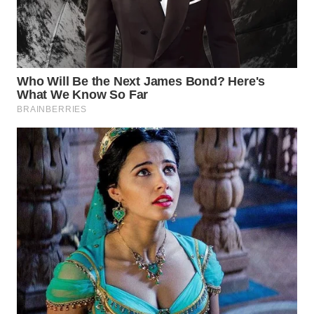
WN
INDRAMAYU
WN
KUNINGAN
WN
MAJALENGKA
WN
SUBANG
WN
SUKABUMI
WN
PURWAKARTA