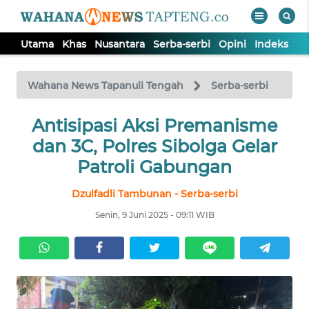
Utama
Khas
Nusantara
Serba-serbi
Opini
Indeks
WAHANA
Tutup
TV
Wahana News Tapanuli Tengah
Serba-serbi
Antisipasi Aksi Premanisme
UTAMA
dan 3C, Polres Sibolga Gelar
KHAS
Patroli Gabungan
Dzulfadli Tambunan - Serba-serbi
NUSANTARA
Senin, 9 Juni 2025 - 09:11 WIB
SERBA-
SERBI
OPINI