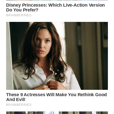
WN
PRIANGAN
TIMUR
WN
SEMARANG
WN
SOLO
WN
BOROBUDUR
WN
MADURA
WN