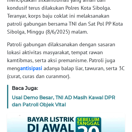
REDAKSI
kondusif terus dilakukan Polres Kota Sibolga.
Teranyar, korps baju coklat ini melaksanakan
KARIR
patroli gabungan bersama TNI dan Sat Pol PP Kota
Sibolga, Minggu (8/6/2025) malam.
DISCLAIMER
Patroli gabungan dilaksanakan dengan sasaran
Wahana
lokasi aktivitas masyarakat, tempat rawan
News
kamtibmas, serta aksi premanisme. Patroli juga
Regional
meng
antisipasi
adanya balap liar, tawuran, serta 3C
(curat, curas dan curanmor).
WN
SUMUT
Baca Juga:
Usai Demo Besar, TNI AD Masih Kawal DPR
WN
dan Patroli Objek Vital
JAKARTA
WN
JABAR