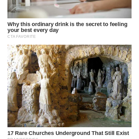
WAHANA
LISTRIK
WAHANA
TRAVEL
WAHANA
TV
WAHANANEWS
ID
WAHANANEWS
CO ID
WAHANANEWS
NET