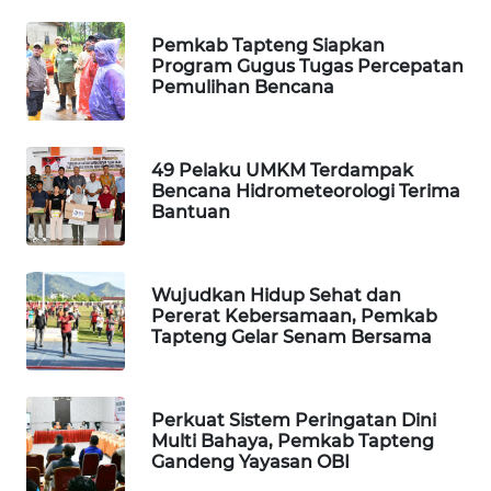
Pemkab Tapteng Siapkan
PORTAL
Program Gugus Tugas Percepatan
KONSUMEN
Pemulihan Bencana
FORWAMKI
49 Pelaku UMKM Terdampak
ALPERKLINAS
Bencana Hidrometeorologi Terima
Bantuan
FORJASIDA
Wujudkan Hidup Sehat dan
TAMBANG
Pererat Kebersamaan, Pemkab
NEWS
Tapteng Gelar Senam Bersama
SITUNGIR
NEWS
Perkuat Sistem Peringatan Dini
Multi Bahaya, Pemkab Tapteng
Gandeng Yayasan OBI
SIDIKALANG
NEWS