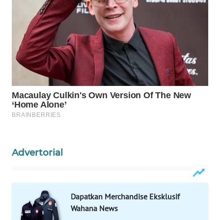
WAHANA
DESA
WISATA
LAPAK
WAHANA
Wahana
Network
KONSUMEN
LISTRIK
Advertorial
MASYARAKAT
KELISTRIKAN
Dapatkan Merchandise Eksklusif
Wahana News
WALINKI