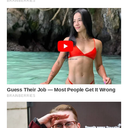
WAHANA
SPORT
WAHANA
UMKM
WAHANA
SELEB
WAHANA
PERSONA
WAHANA
OTOMOTIF
WAHANA
HEALTH