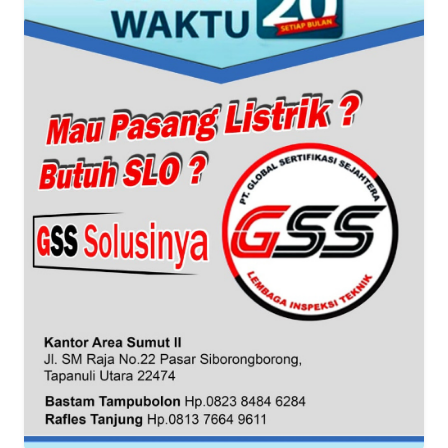
WN
BANTEN
WN
NTT
WN
KEPRI
WN
PAPUA
WN
PAPUA
BARAT
WN