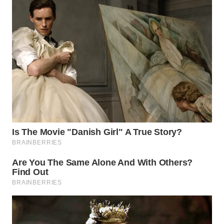
WN
TAPANULI
TENGAH
WN DELI
SERDANG
WN
TEBING
TINGGI
WN
PAKPAK
WN
KARAWANG
WN