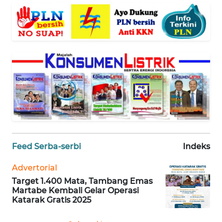
WN
BANTEN
WN
NTT
WN
KEPRI
WN
PAPUA
Feed Serba-serbi
Indeks
WN
Advertorial
PAPUA
Target 1.400 Mata, Tambang Emas
BARAT
Martabe Kembali Gelar Operasi
Katarak Gratis 2025
WN