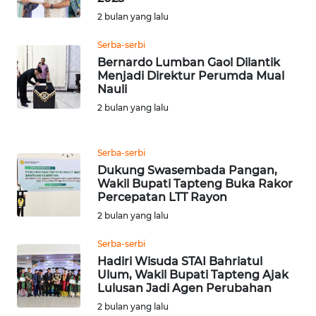
SURABAYA
2 bulan yang lalu
WN
Serba-serbi
NATUNA
Bernardo Lumban Gaol Dilantik
Menjadi Direktur Perumda Mual
Nauli
WN
BINTAN
2 bulan yang lalu
WN
Serba-serbi
MANDALIKA
Dukung Swasembada Pangan,
Wakil Bupati Tapteng Buka Rakor
WN
Percepatan LTT Rayon
LIKUPANG
2 bulan yang lalu
Serba-serbi
WN
Hadiri Wisuda STAI Bahriatul
LABUANBAJO
Ulum, Wakil Bupati Tapteng Ajak
Lulusan Jadi Agen Perubahan
WN
2 bulan yang lalu
BORNEO