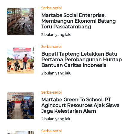
Serba-serbi
Wahana
Martabe Social Enterprise,
Media
Membangun Ekonomi Batang
Group
Toru Pascatambang
2 bulan yang lalu
WAHANA
NEWS
Serba-serbi
Bupati Tapteng Letakkan Batu
Pertama Pembangunan Huntap
WAHANA
Bantuan Caritas Indonesia
TANI
2 bulan yang lalu
WAHANA
ADVOKAT
Serba-serbi
Martabe Green To School, PT
Agincourt Resources Ajak Siswa
WAHANA
Jaga Kelestarian Alam
INFRASTRUKTUR
2 bulan yang lalu
WAHANA
Serba-serbi
KONSUMEN