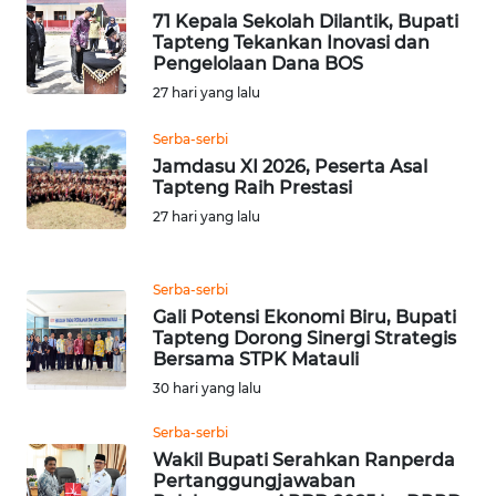
71 Kepala Sekolah Dilantik, Bupati
WN
Tapteng Tekankan Inovasi dan
TAPANULI
Pengelolaan Dana BOS
TENGAH
27 hari yang lalu
WN DELI
Serba-serbi
SERDANG
Jamdasu XI 2026, Peserta Asal
Tapteng Raih Prestasi
WN
27 hari yang lalu
TEBING
TINGGI
Serba-serbi
WN
Gali Potensi Ekonomi Biru, Bupati
Tapteng Dorong Sinergi Strategis
PAKPAK
Bersama STPK Matauli
30 hari yang lalu
WN
KARAWANG
Serba-serbi
Wakil Bupati Serahkan Ranperda
WN
Pertanggungjawaban