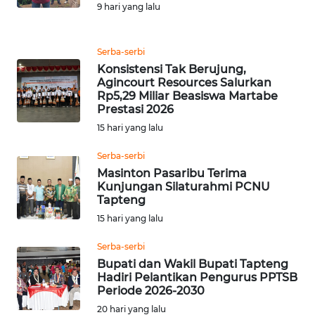
9 hari yang lalu
WN
MALUKU
Serba-serbi
Konsistensi Tak Berujung,
WN
Agincourt Resources Salurkan
MALUT
Rp5,29 Miliar Beasiswa Martabe
Prestasi 2026
15 hari yang lalu
WN
DAIRI
Serba-serbi
Masinton Pasaribu Terima
WN
Kunjungan Silaturahmi PCNU
DANAU
Tapteng
TOBA
15 hari yang lalu
Serba-serbi
WN
Bupati dan Wakil Bupati Tapteng
NIAS
Hadiri Pelantikan Pengurus PPTSB
Periode 2026-2030
WN
20 hari yang lalu