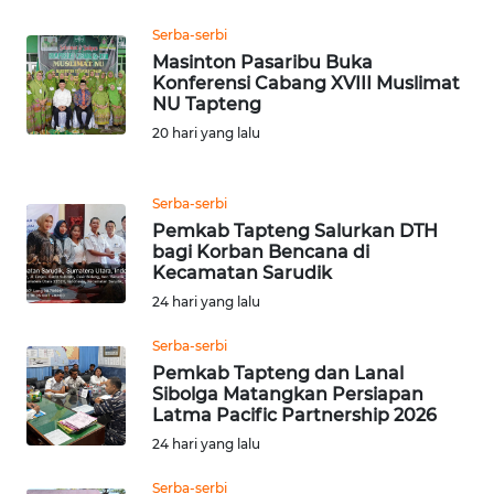
LANGKAT
Serba-serbi
Masinton Pasaribu Buka
WN
Konferensi Cabang XVIII Muslimat
TAPANULI
NU Tapteng
SELATAN
20 hari yang lalu
WN
TANJUNG
Serba-serbi
LESUNG
Pemkab Tapteng Salurkan DTH
bagi Korban Bencana di
Kecamatan Sarudik
WN
KARO
24 hari yang lalu
Serba-serbi
WN
Pemkab Tapteng dan Lanal
SIMALUNGUN
Sibolga Matangkan Persiapan
Latma Pacific Partnership 2026
WN
24 hari yang lalu
LABUHANBATU
Serba-serbi