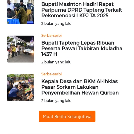
Bupati Masinton Hadiri Rapat
Paripurna DPRD Tapteng Terkait
Rekomendasi LKPJ TA 2025
WAHANA
LISTRIK
2 bulan yang lalu
Serba-serbi
WAHANA
Bupati Tapteng Lepas Ribuan
TRAVEL
Peserta Pawai Takbiran Iduladha
1437 H
WAHANA
2 bulan yang lalu
TV
Serba-serbi
Kepala Desa dan BKM Al-Ihklas
WAHANANEWS
Pasar Sorkam Lakukan
ID
Penyembelihan Hewan Qurban
2 bulan yang lalu
WAHANANEWS
CO ID
Muat Berita Selanjutnya
WAHANANEWS
NET