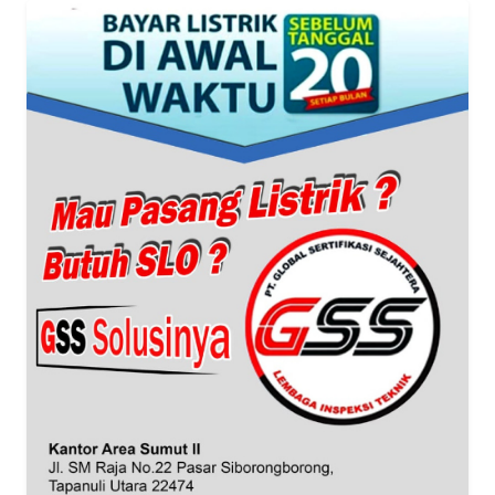
WAHANA
SPORT
WAHANA
UMKM
WAHANA
SELEB
WAHANA
PERSONA
WAHANA
OTOMOTIF
WAHANA
HEALTH