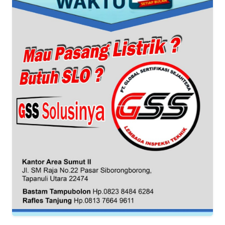
REDAKSI
KARIR
DISCLAIMER
Wahana
News
Regional
WN
SUMUT
WN
JAKARTA
WN
JABAR