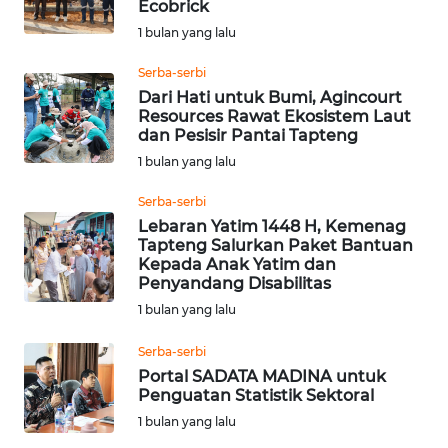
Ecobrick
WN
1 bulan yang lalu
SUMEDANG
Serba-serbi
Dari Hati untuk Bumi, Agincourt
WN
Resources Rawat Ekosistem Laut
CIANJUR
dan Pesisir Pantai Tapteng
1 bulan yang lalu
WN
KEPULAUAN
Serba-serbi
SERIBU
Lebaran Yatim 1448 H, Kemenag
Tapteng Salurkan Paket Bantuan
Kepada Anak Yatim dan
WN
Penyandang Disabilitas
TANGERANG
1 bulan yang lalu
WN
Serba-serbi
BINJAI
Portal SADATA MADINA untuk
Penguatan Statistik Sektoral
WN
1 bulan yang lalu
CIREBON