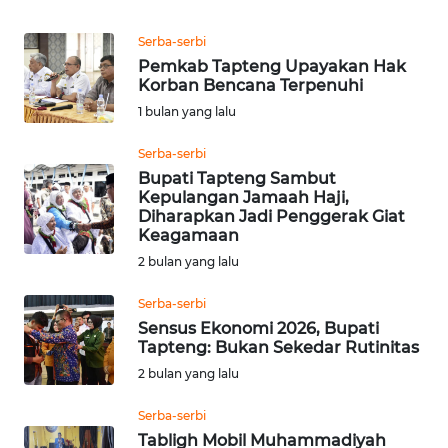
WN
Serba-serbi
INDRAMAYU
Pemkab Tapteng Upayakan Hak
Korban Bencana Terpenuhi
1 bulan yang lalu
WN
KUNINGAN
Serba-serbi
Bupati Tapteng Sambut
WN
Kepulangan Jamaah Haji,
MAJALENGKA
Diharapkan Jadi Penggerak Giat
Keagamaan
WN
2 bulan yang lalu
SUBANG
Serba-serbi
Sensus Ekonomi 2026, Bupati
WN
Tapteng: Bukan Sekedar Rutinitas
SUKABUMI
2 bulan yang lalu
WN
Serba-serbi
PURWAKARTA
Tabligh Mobil Muhammadiyah