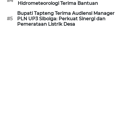
#4
Hidrometeorologi Terima Bantuan
Bupati Tapteng Terima Audiensi Manager
SIBARAGAS
#5
PLN UP3 Sibolga: Perkuat Sinergi dan
NEWS
Pemerataan Listrik Desa
METRO
SIANTAR
NEWS
METRO
MEDAN
NEWS
METRO
JAKARTA
NEWS
KRT
NEWS