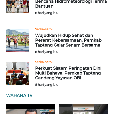
Bencana Hidrometeorologi Terima
Bantuan
8 hari yang lalu
WN
BABEL
Serba-serbi
WN
Wujudkan Hidup Sehat dan
SUMBAR
Pererat Kebersamaan, Pemkab
Tapteng Gelar Senam Bersama
WN
8 hari yang lalu
SUMSEL
Serba-serbi
Perkuat Sistem Peringatan Dini
WN
Multi Bahaya, Pemkab Tapteng
BENGKULU
Gandeng Yayasan OBI
8 hari yang lalu
WN
LAMPUNG
WAHANA TV
WN
JATENG