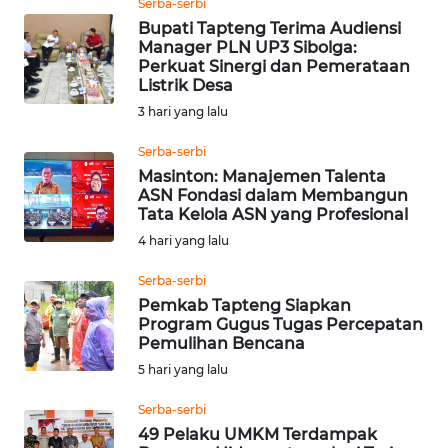
RIAU
Serba-serbi
Bupati Tapteng Terima Audiensi
Manager PLN UP3 Sibolga:
WN
Perkuat Sinergi dan Pemerataan
SERAMBI
Listrik Desa
3 hari yang lalu
WN
JAMBI
Serba-serbi
Masinton: Manajemen Talenta
ASN Fondasi dalam Membangun
WN
Tata Kelola ASN yang Profesional
SULTRA
4 hari yang lalu
WN
Serba-serbi
NTB
Pemkab Tapteng Siapkan
Program Gugus Tugas Percepatan
Pemulihan Bencana
WN
5 hari yang lalu
SULTENG
Serba-serbi
WN
49 Pelaku UMKM Terdampak
SULBAR