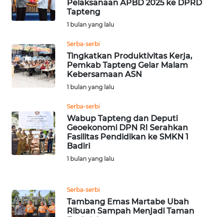
Pelaksanaan APBD 2025 ke DPRD
BEKASI
Tapteng
1 bulan yang lalu
WN
BOGOR
Serba-serbi
Tingkatkan Produktivitas Kerja,
WN
Pemkab Tapteng Gelar Malam
Kebersamaan ASN
DEPOK
1 bulan yang lalu
WN
Serba-serbi
TAPANULI
Wabup Tapteng dan Deputi
UTARA
Geoekonomi DPN RI Serahkan
Fasilitas Pendidikan ke SMKN 1
Badiri
WN
SAMOSIR
1 bulan yang lalu
WN
Serba-serbi
PADANG
Tambang Emas Martabe Ubah
LAWAS
Ribuan Sampah Menjadi Taman