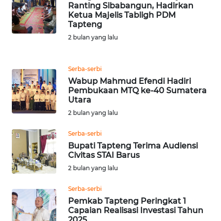
Ranting Sibabangun, Hadirkan
Ketua Majelis Tabligh PDM
WN
Tapteng
PRIANGAN
2 bulan yang lalu
TIMUR
WN
Serba-serbi
SEMARANG
Wabup Mahmud Efendi Hadiri
Pembukaan MTQ ke-40 Sumatera
Utara
WN
SOLO
2 bulan yang lalu
Serba-serbi
WN
Bupati Tapteng Terima Audiensi
BOROBUDUR
Civitas STAI Barus
2 bulan yang lalu
WN
MADURA
Serba-serbi
Pemkab Tapteng Peringkat 1
Capaian Realisasi Investasi Tahun
WN
2025