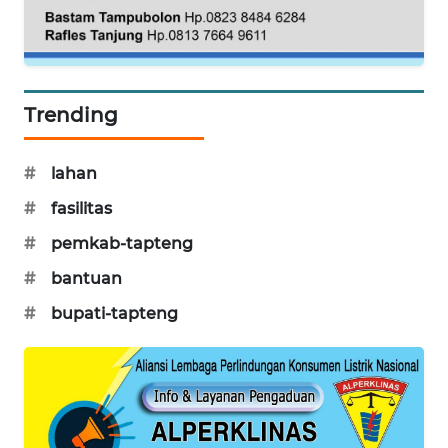
WAHANA
DESA
WISATA
Trending
LAPAK
WAHANA
#
lahan
#
fasilitas
Wahana
Network
#
pemkab-tapteng
#
bantuan
KONSUMEN
LISTRIK
#
bupati-tapteng
MASYARAKAT
KELISTRIKAN
WALINKI