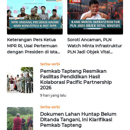
WN
KALTARA
WN
Keterangan Pers Ketua
Soroti Ancaman, PLN
KALSEL
MPR RI, Usai Pertemuan
Watch Minta Infrastruktur
dengan Presiden di Istana
PLN Jadi Objek Vital
WN
| Wahana Terkini
Khusus | Alperklinas
KALTIM
Research
Serba-serbi
Pemkab Tapteng Resmikan
Fasilitas Pendidikan Hasil
WN
Kolaborasi Pacific Partnership
SULSEL
2026
9 hari yang lalu
WN
GORONTALO
Serba-serbi
Dokumen Lahan Huntap Belum
Ditanda Tangani, Ini Klarifikasi
WN
Pemkab Tapteng
SULUT