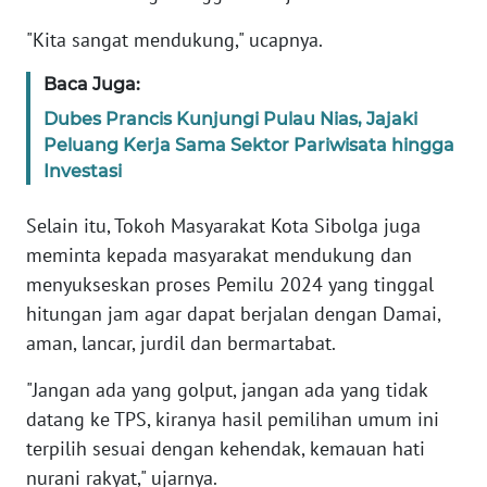
RIAU
"Kita sangat mendukung," ucapnya.
WN
SERAMBI
Baca Juga:
Dubes Prancis Kunjungi Pulau Nias, Jajaki
WN
Peluang Kerja Sama Sektor Pariwisata hingga
JAMBI
Investasi
WN
Selain itu, Tokoh Masyarakat Kota Sibolga juga
SULTRA
meminta kepada masyarakat mendukung dan
menyukseskan proses Pemilu 2024 yang tinggal
WN
hitungan jam agar dapat berjalan dengan Damai,
NTB
aman, lancar, jurdil dan bermartabat.
WN
"Jangan ada yang golput, jangan ada yang tidak
SULTENG
datang ke TPS, kiranya hasil pemilihan umum ini
terpilih sesuai dengan kehendak, kemauan hati
WN
nurani rakyat," ujarnya.
SULBAR