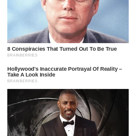
WN
INDRAMAYU
WN
KUNINGAN
WN
MAJALENGKA
WN
SUBANG
WN
SUKABUMI
WN
PURWAKARTA