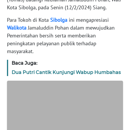
REDAKSI
Kota Sibolga, pada Senin (12/2/2024) Siang.
Para Tokoh di Kota
Sibolga
ini mengapresiasi
KARIR
Walikota
Jamaluddin Pohan dalam mewujudkan
Pemerintahan bersih serta memberikan
DISCLAIMER
peningkatan pelayanan publik terhadap
masyarakat.
Wahana
News
Regional
Baca Juga:
Dua Putri Cantik Kunjungi Wabup Humbahas
WN
SUMUT
WN
JAKARTA
WN
JABAR