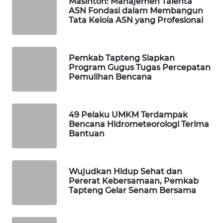
Masinton: Manajemen Talenta
ASN Fondasi dalam Membangun
Tata Kelola ASN yang Profesional
WAHANA
DESA
WISATA
Pemkab Tapteng Siapkan
Program Gugus Tugas Percepatan
LAPAK
Pemulihan Bencana
WAHANA
Wahana
49 Pelaku UMKM Terdampak
Network
Bencana Hidrometeorologi Terima
Bantuan
KONSUMEN
LISTRIK
Wujudkan Hidup Sehat dan
MASYARAKAT
Pererat Kebersamaan, Pemkab
KELISTRIKAN
Tapteng Gelar Senam Bersama
WALINKI