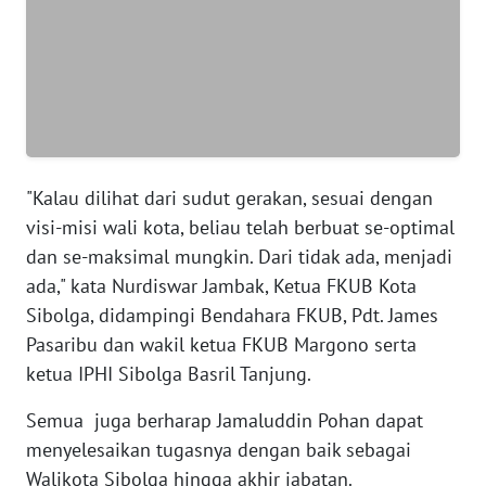
WN
BANTEN
WN
NTT
"Kalau dilihat dari sudut gerakan, sesuai dengan
WN
visi-misi wali kota, beliau telah berbuat se-optimal
KEPRI
dan se-maksimal mungkin. Dari tidak ada, menjadi
WN
ada," kata Nurdiswar Jambak, Ketua FKUB Kota
PAPUA
Sibolga, didampingi Bendahara FKUB, Pdt. James
Pasaribu dan wakil ketua FKUB Margono serta
WN
ketua IPHI Sibolga Basril Tanjung.
PAPUA
BARAT
Semua juga berharap Jamaluddin Pohan dapat
menyelesaikan tugasnya dengan baik sebagai
WN
Walikota Sibolga hingga akhir jabatan.