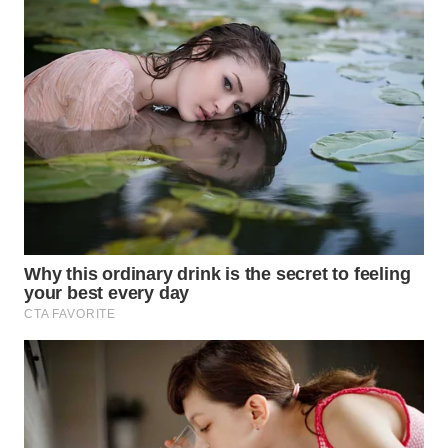
BEKASI
WN
BOGOR
WN
DEPOK
WN
TAPANULI
UTARA
WN
SAMOSIR
WN
PADANG
LAWAS