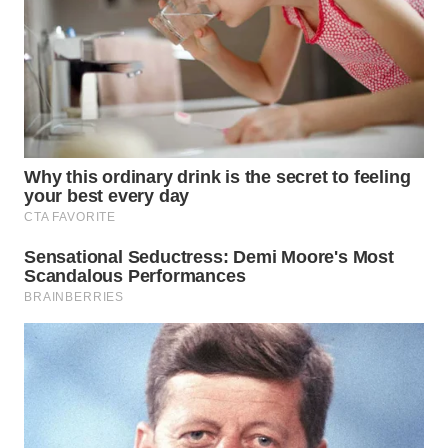
WN
SUMEDANG
WN
CIANJUR
WN
KEPULAUAN
SERIBU
WN
TANGERANG
WN
BINJAI
WN
CIREBON