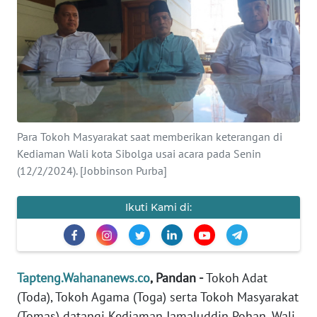
Informasi
INDEKS
BERITA
KONTAK
KAMI
Para Tokoh Masyarakat saat memberikan keterangan di
Kediaman Wali kota Sibolga usai acara pada Senin
INFO
(12/2/2024). [Jobbinson Purba]
IKLAN
Ikuti Kami di:
TENTANG
KAMI
PEDOMAN
Tapteng.Wahananews.co
, Pandan -
Tokoh Adat
MEDIA
SIBER
(Toda), Tokoh Agama (Toga) serta Tokoh Masyarakat
(Tomas) datangi Kediaman Jamaluddin Pohan, Wali