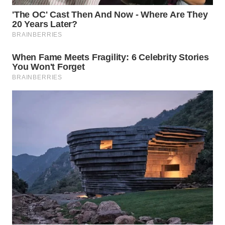
SURABAYA
WN
NATUNA
WN
BINTAN
WN
MANDALIKA
WN
LIKUPANG
WN
LABUANBAJO
WN
BORNEO