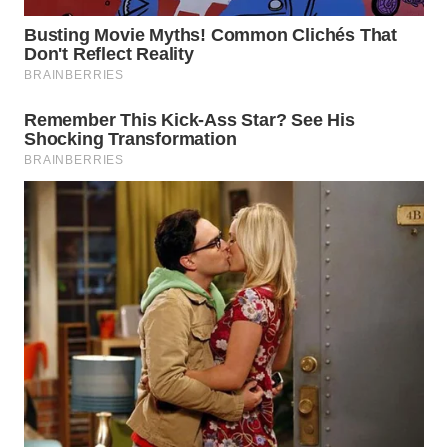
LANGKAT
WN
TAPANULI
SELATAN
WN
TANJUNG
LESUNG
WN
KARO
WN
SIMALUNGUN
WN
LABUHANBATU