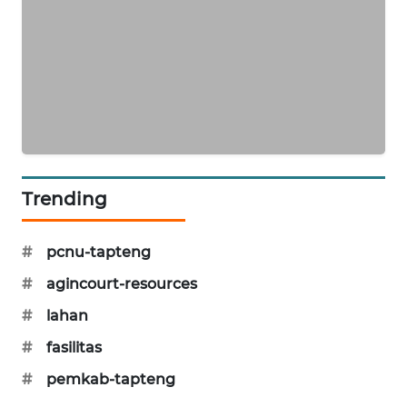
SIBARAGAS
NEWS
METRO
SIANTAR
NEWS
Trending
METRO
MEDAN
NEWS
#
pcnu-tapteng
#
agincourt-resources
METRO
JAKARTA
#
lahan
NEWS
#
fasilitas
KRT
#
pemkab-tapteng
NEWS