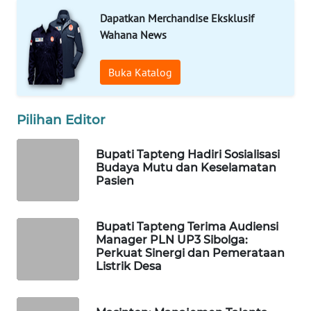
Dapatkan Merchandise Eksklusif
WAHANA
Wahana News
SPORT
Buka Katalog
WAHANA
UMKM
Pilihan Editor
WAHANA
SELEB
Bupati Tapteng Hadiri Sosialisasi
Budaya Mutu dan Keselamatan
Pasien
WAHANA
PERSONA
Bupati Tapteng Terima Audiensi
WAHANA
Manager PLN UP3 Sibolga:
Perkuat Sinergi dan Pemerataan
OTOMOTIF
Listrik Desa
WAHANA
HEALTH