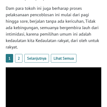
Dam para tokoh ini juga berharap proses
WN
pelaksanaan pencoblosan ini mulai dari pagi
BABEL
hingga sore, berjalan tanpa ada kericuhan, Tidak
ada kebingungan, semuanya bergembira Jauh dari
WN
intimidasi, karena pemilihan umum ini adalah
SUMBAR
kedaulatan kita Kedaulatan rakyat, dari oleh untuk
rakyat.
WN
SUMSEL
1
2
Selanjutnya
Lihat Semua
WN
BENGKULU
WN
LAMPUNG
WN
JATENG