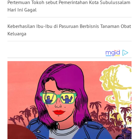
Pertemuan Tokoh sebut Pemerintahan Kota Subulussalam
Hari Ini Gagal
WN
MALUKU
Keberhasilan Ibu-Ibu di Pasuruan Berbisnis Tanaman Obat
Keluarga
WN
MALUT
WN
DAIRI
WN
DANAU
TOBA
WN
NIAS
WN