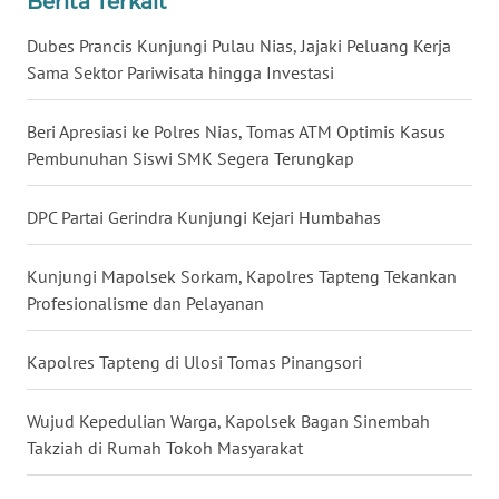
Berita Terkait
Dubes Prancis Kunjungi Pulau Nias, Jajaki Peluang Kerja
WN
Sama Sektor Pariwisata hingga Investasi
KALTARA
Beri Apresiasi ke Polres Nias, Tomas ATM Optimis Kasus
WN
KALSEL
Pembunuhan Siswi SMK Segera Terungkap
WN
DPC Partai Gerindra Kunjungi Kejari Humbahas
KALTIM
Kunjungi Mapolsek Sorkam, Kapolres Tapteng Tekankan
WN
Profesionalisme dan Pelayanan
SULSEL
Kapolres Tapteng di Ulosi Tomas Pinangsori
WN
GORONTALO
Wujud Kepedulian Warga, Kapolsek Bagan Sinembah
Takziah di Rumah Tokoh Masyarakat
WN
SULUT