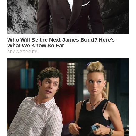
WN
PRIANGAN
TIMUR
WN
SEMARANG
WN
SOLO
WN
BOROBUDUR
WN
MADURA
WN