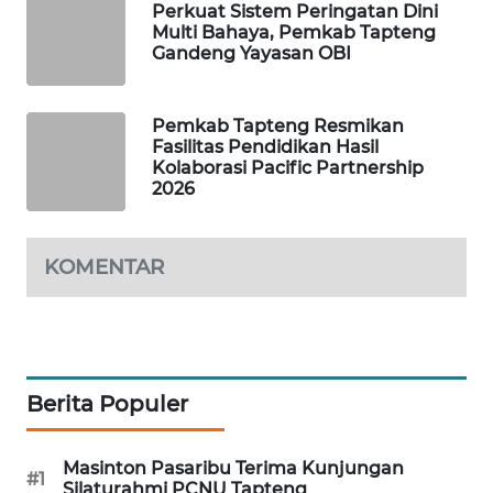
ID
Perkuat Sistem Peringatan Dini
Multi Bahaya, Pemkab Tapteng
Gandeng Yayasan OBI
MAWAKA
ID
Pemkab Tapteng Resmikan
MARTABAT
Fasilitas Pendidikan Hasil
NET
Kolaborasi Pacific Partnership
2026
PLN
WATCH
KOMENTAR
MKLI
LPKKI
Berita Populer
LKKI
Masinton Pasaribu Terima Kunjungan
#1
KOPEKLIN
Silaturahmi PCNU Tapteng