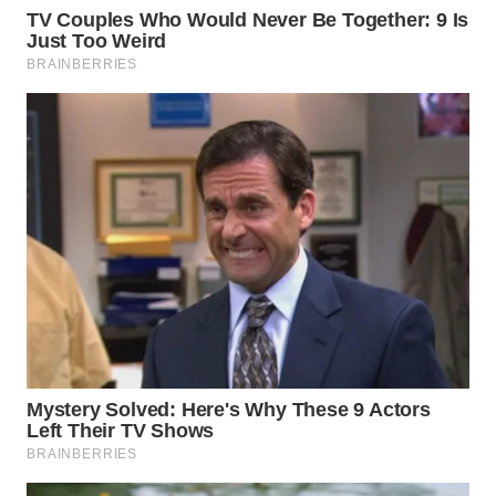
WN
TAPANULI
TENGAH
WN DELI
SERDANG
WN
TEBING
TINGGI
WN
PAKPAK
WN
KARAWANG
WN