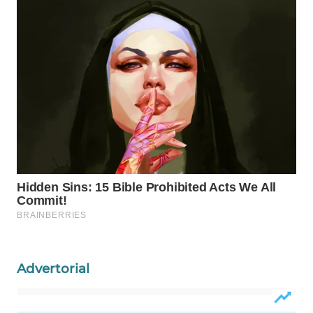
WAHANA
LISTRIK
WAHANA
TRAVEL
WAHANA
TV
WAHANANEWS
ID
WAHANANEWS
CO ID
Advertorial
WAHANANEWS
NET