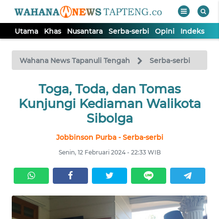
Utama
Khas
Nusantara
Serba-serbi
Opini
Indeks
WAHANA
Tutup
TV
Wahana News Tapanuli Tengah
Serba-serbi
Toga, Toda, dan Tomas
UTAMA
Kunjungi Kediaman Walikota
KHAS
Sibolga
Jobbinson Purba - Serba-serbi
NUSANTARA
Senin, 12 Februari 2024 - 22:33 WIB
SERBA-
SERBI
OPINI