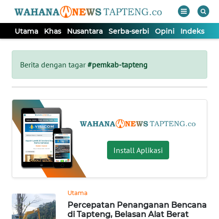
Utama
Khas
Nusantara
Serba-serbi
Opini
Indeks
WAHANA
Tutup
TV
Berita dengan tagar
#pemkab-tapteng
UTAMA
KHAS
NUSANTARA
Install Aplikasi
SERBA-
SERBI
Utama
Percepatan Penanganan Bencana
OPINI
di Tapteng, Belasan Alat Berat