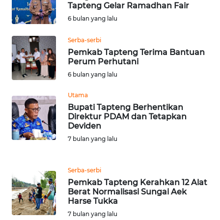
BEKASI
Tapteng Gelar Ramadhan Fair
6 bulan yang lalu
WN
BOGOR
Serba-serbi
Pemkab Tapteng Terima Bantuan
Perum Perhutani
WN
6 bulan yang lalu
DEPOK
Utama
WN
Bupati Tapteng Berhentikan
TAPANULI
Direktur PDAM dan Tetapkan
UTARA
Deviden
7 bulan yang lalu
WN
SAMOSIR
Serba-serbi
Pemkab Tapteng Kerahkan 12 Alat
WN
Berat Normalisasi Sungai Aek
PADANG
Harse Tukka
LAWAS
7 bulan yang lalu