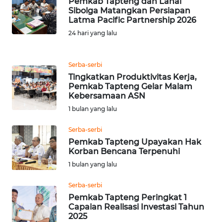
Pemkab Tapteng dan Lanal
Sibolga Matangkan Persiapan
WN
Latma Pacific Partnership 2026
BANTEN
24 hari yang lalu
WN
Serba-serbi
NTT
Tingkatkan Produktivitas Kerja,
Pemkab Tapteng Gelar Malam
WN
Kebersamaan ASN
KEPRI
1 bulan yang lalu
WN
Serba-serbi
PAPUA
Pemkab Tapteng Upayakan Hak
Korban Bencana Terpenuhi
1 bulan yang lalu
WN
PAPUA
Serba-serbi
BARAT
Pemkab Tapteng Peringkat 1
Capaian Realisasi Investasi Tahun
WN
2025