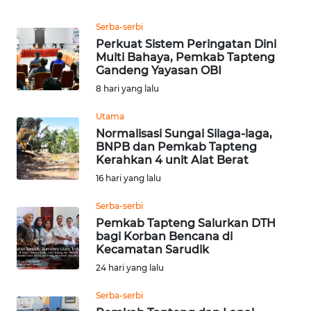
REDAKSI
Serba-serbi
Perkuat Sistem Peringatan Dini
KARIR
Multi Bahaya, Pemkab Tapteng
Gandeng Yayasan OBI
DISCLAIMER
8 hari yang lalu
Utama
Wahana
Normalisasi Sungai Silaga-laga,
News
BNPB dan Pemkab Tapteng
Regional
Kerahkan 4 unit Alat Berat
16 hari yang lalu
WN
SUMUT
Serba-serbi
Pemkab Tapteng Salurkan DTH
WN
bagi Korban Bencana di
Kecamatan Sarudik
JAKARTA
24 hari yang lalu
WN
Serba-serbi
JABAR