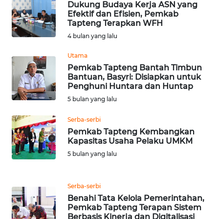
Dukung Budaya Kerja ASN yang
Efektif dan Efisien, Pemkab
Tapteng Terapkan WFH
WN
NUSANTARA
4 bulan yang lalu
Utama
WN
Pemkab Tapteng Bantah Timbun
JOGJA
Bantuan, Basyri: Disiapkan untuk
Penghuni Huntara dan Huntap
WN
5 bulan yang lalu
JATIM
Serba-serbi
Pemkab Tapteng Kembangkan
WN
Kapasitas Usaha Pelaku UMKM
BALI
5 bulan yang lalu
WN
KALBAR
Serba-serbi
Benahi Tata Kelola Pemerintahan,
WN
Pemkab Tapteng Terapan Sistem
KALTENG
Berbasis Kinerja dan Digitalisasi