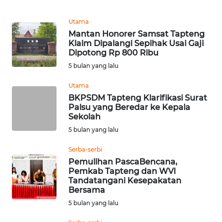
WN
Utama
MALUKU
Mantan Honorer Samsat Tapteng
Klaim Dipalangi Sepihak Usai Gaji
Dipotong Rp 800 Ribu
WN
5 bulan yang lalu
MALUT
Utama
WN
BKPSDM Tapteng Klarifikasi Surat
DAIRI
Palsu yang Beredar ke Kepala
Sekolah
WN
5 bulan yang lalu
DANAU
Serba-serbi
TOBA
Pemulihan PascaBencana,
Pemkab Tapteng dan WVI
WN
Tandatangani Kesepakatan
NIAS
Bersama
5 bulan yang lalu
WN