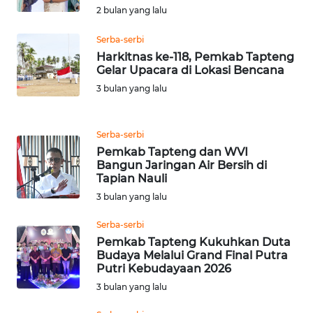
RIAU
2 bulan yang lalu
WN
Serba-serbi
SERAMBI
Harkitnas ke-118, Pemkab Tapteng
Gelar Upacara di Lokasi Bencana
3 bulan yang lalu
WN
JAMBI
Serba-serbi
WN
Pemkab Tapteng dan WVI
SULTRA
Bangun Jaringan Air Bersih di
Tapian Nauli
WN
3 bulan yang lalu
NTB
Serba-serbi
Pemkab Tapteng Kukuhkan Duta
WN
Budaya Melalui Grand Final Putra
SULTENG
Putri Kebudayaan 2026
3 bulan yang lalu
WN
SULBAR