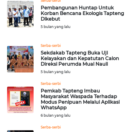
Serba-serbi
LANGKAT
Pembangunan Huntap Untuk
Korban Bencana Ekologis Tapteng
WN
Dikebut
TAPANULI
5 bulan yang lalu
SELATAN
WN
Serba-serbi
TANJUNG
Sekdakab Tapteng Buka Uji
LESUNG
Kelayakan dan Kepatutan Calon
Direksi Perumda Mual Nauli
5 bulan yang lalu
WN
KARO
Serba-serbi
Pemkab Tapteng Imbau
WN
Masyarakat Waspada Terhadap
SIMALUNGUN
Modus Penipuan Melalui Aplikasi
WhatsApp
6 bulan yang lalu
WN
LABUHANBATU
Serba-serbi