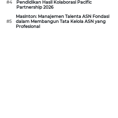
#4
Pendidikan Hasil Kolaborasi Pacific
Partnership 2026
WN
PRIANGAN
Masinton: Manajemen Talenta ASN Fondasi
TIMUR
#5
dalam Membangun Tata Kelola ASN yang
Profesional
WN
SEMARANG
WN
SOLO
WN
BOROBUDUR
WN
MADURA
WN