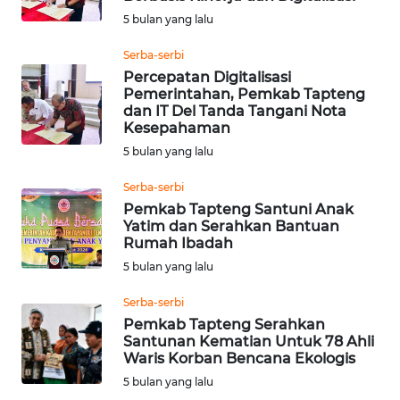
5 bulan yang lalu
WN
Serba-serbi
KALTARA
Percepatan Digitalisasi
Pemerintahan, Pemkab Tapteng
WN
dan IT Del Tanda Tangani Nota
KALSEL
Kesepahaman
5 bulan yang lalu
WN
Serba-serbi
KALTIM
Pemkab Tapteng Santuni Anak
Yatim dan Serahkan Bantuan
WN
Rumah Ibadah
SULSEL
5 bulan yang lalu
WN
Serba-serbi
GORONTALO
Pemkab Tapteng Serahkan
Santunan Kematian Untuk 78 Ahli
Waris Korban Bencana Ekologis
WN
5 bulan yang lalu
SULUT