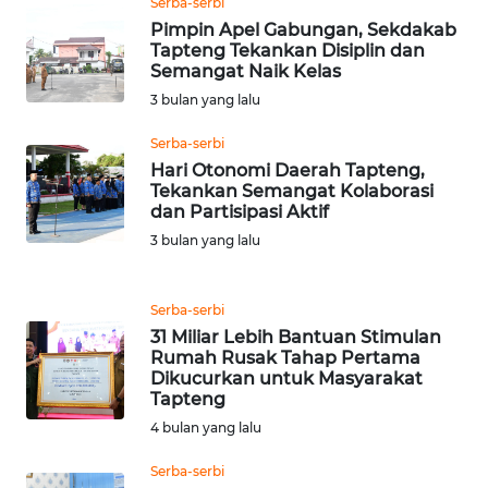
Serba-serbi
Pimpin Apel Gabungan, Sekdakab
Tapteng Tekankan Disiplin dan
WN
Semangat Naik Kelas
BABEL
3 bulan yang lalu
WN
Serba-serbi
SUMBAR
Hari Otonomi Daerah Tapteng,
Tekankan Semangat Kolaborasi
dan Partisipasi Aktif
WN
SUMSEL
3 bulan yang lalu
WN
Serba-serbi
BENGKULU
31 Miliar Lebih Bantuan Stimulan
Rumah Rusak Tahap Pertama
Dikucurkan untuk Masyarakat
WN
Tapteng
LAMPUNG
4 bulan yang lalu
WN
Serba-serbi
JATENG