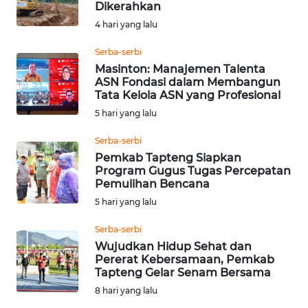
Dikerahkan
Informasi
4 hari yang lalu
INDEKS
Serba-serbi
BERITA
Masinton: Manajemen Talenta
ASN Fondasi dalam Membangun
Tata Kelola ASN yang Profesional
KONTAK
5 hari yang lalu
KAMI
Serba-serbi
INFO
Pemkab Tapteng Siapkan
IKLAN
Program Gugus Tugas Percepatan
Pemulihan Bencana
5 hari yang lalu
TENTANG
KAMI
Serba-serbi
Wujudkan Hidup Sehat dan
PEDOMAN
Pererat Kebersamaan, Pemkab
MEDIA
Tapteng Gelar Senam Bersama
SIBER
8 hari yang lalu