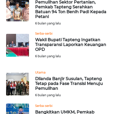
Pemulihan Sektor Pertanian,
WN
Pemkab Tapteng Serahkan
TAPANULI
Batuan 94 Ton Benih Padi Kepada
TENGAH
Petani
6 bulan yang lalu
WN DELI
Serba-serbi
SERDANG
Wakil Bupati Tapteng Ingatkan
Transparansi Laporkan Keuangan
WN
OPD
TEBING
6 bulan yang lalu
TINGGI
WN
Utama
PAKPAK
Dilanda Banjir Susulan, Tapteng
Tetap pada Fase Transisi Menuju
Pemulihan
WN
6 bulan yang lalu
KARAWANG
Serba-serbi
WN
Bangkitkan UMKM, Pemkab