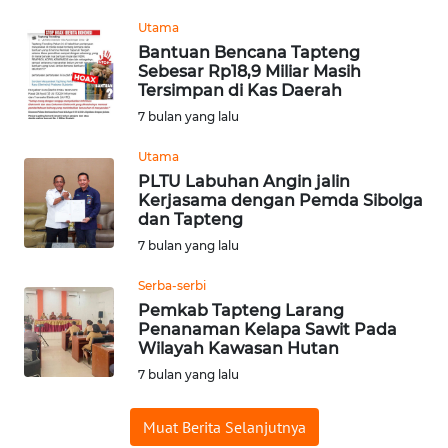
WN
Utama
SUMEDANG
Bantuan Bencana Tapteng
Sebesar Rp18,9 Miliar Masih
Tersimpan di Kas Daerah
WN
CIANJUR
7 bulan yang lalu
Utama
WN
PLTU Labuhan Angin jalin
KEPULAUAN
Kerjasama dengan Pemda Sibolga
SERIBU
dan Tapteng
7 bulan yang lalu
WN
TANGERANG
Serba-serbi
Pemkab Tapteng Larang
Penanaman Kelapa Sawit Pada
WN
Wilayah Kawasan Hutan
BINJAI
7 bulan yang lalu
WN
Muat Berita Selanjutnya
CIREBON