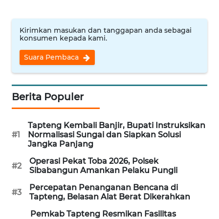
WN
INDRAMAYU
Kirimkan masukan dan tanggapan anda sebagai
konsumen kepada kami.
WN
Suara Pembaca
KUNINGAN
WN
Berita Populer
MAJALENGKA
Tapteng Kembali Banjir, Bupati Instruksikan
WN
#1
Normalisasi Sungai dan Siapkan Solusi
SUBANG
Jangka Panjang
Operasi Pekat Toba 2026, Polsek
WN
#2
Sibabangun Amankan Pelaku Pungli
SUKABUMI
Percepatan Penanganan Bencana di
#3
Tapteng, Belasan Alat Berat Dikerahkan
WN
PURWAKARTA
Pemkab Tapteng Resmikan Fasilitas