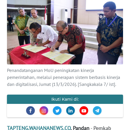
Informasi
INDEKS
BERITA
KONTAK
KAMI
INFO
Penandatanganan MoU peningkatan kinerja
IKLAN
pemerintahan, melalui penerapan sistem berbasis kinerja
dan digitalisasi, Jumat (13/3/2026). [Sangkakala 7/ ist].
TENTANG
KAMI
Ikuti Kami di:
PEDOMAN
MEDIA
SIBER
TAPTENG.WAHANANEWS.CO
, Pandan
- Pemkab