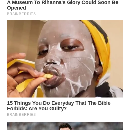
WN
INDRAMAYU
WN
KUNINGAN
WN
MAJALENGKA
WN
SUBANG
WN
SUKABUMI
WN
PURWAKARTA