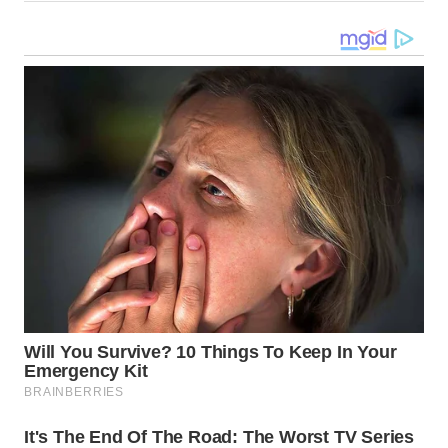
LANGKAT
WN
TAPANULI
SELATAN
WN
TANJUNG
LESUNG
WN
KARO
WN
SIMALUNGUN
WN
LABUHANBATU