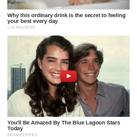
WAHANA
LISTRIK
WAHANA
TRAVEL
WAHANA
TV
WAHANANEWS
ID
WAHANANEWS
CO ID
WAHANANEWS
NET