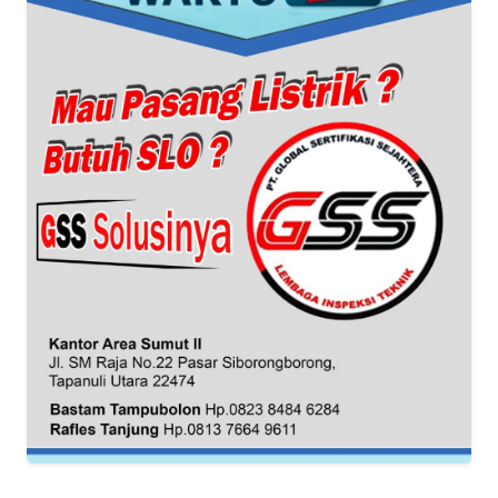
WN
BANTEN
WN
NTT
WN
KEPRI
WN
PAPUA
WN
PAPUA
BARAT
WN