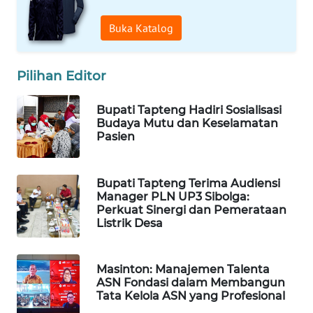
ID
Buka Katalog
MAWAKA
ID
Pilihan Editor
MARTABAT
NET
Bupati Tapteng Hadiri Sosialisasi
Budaya Mutu dan Keselamatan
Pasien
PLN
WATCH
Bupati Tapteng Terima Audiensi
MKLI
Manager PLN UP3 Sibolga:
Perkuat Sinergi dan Pemerataan
Listrik Desa
LPKKI
LKKI
Masinton: Manajemen Talenta
ASN Fondasi dalam Membangun
Tata Kelola ASN yang Profesional
KOPEKLIN