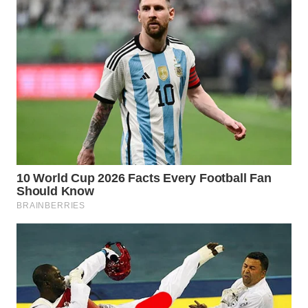
WN
PRIANGAN
TIMUR
WN
SEMARANG
WN
SOLO
WN
BOROBUDUR
WN
MADURA
WN