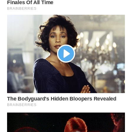
WN
TAPANULI
TENGAH
WN DELI
SERDANG
WN
TEBING
TINGGI
WN
PAKPAK
WN
KARAWANG
WN