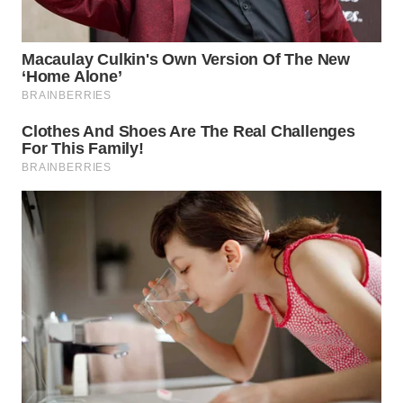
Wahana
Media
Group
WAHANA
NEWS
WAHANA
TANI
WAHANA
ADVOKAT
WAHANA
INFRASTRUKTUR
WAHANA
KONSUMEN