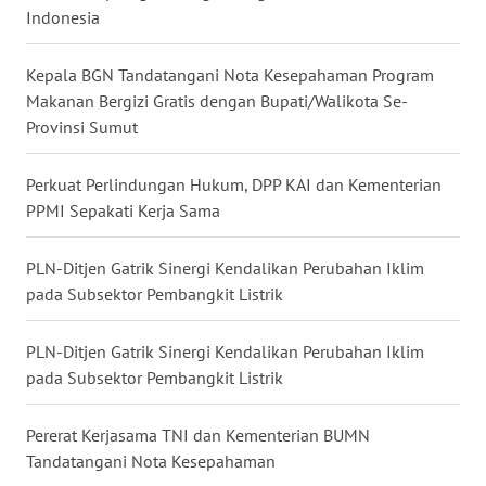
Indonesia
WN
MALUKU
Kepala BGN Tandatangani Nota Kesepahaman Program
Makanan Bergizi Gratis dengan Bupati/Walikota Se-
WN
Provinsi Sumut
MALUT
Perkuat Perlindungan Hukum, DPP KAI dan Kementerian
WN
PPMI Sepakati Kerja Sama
DAIRI
PLN-Ditjen Gatrik Sinergi Kendalikan Perubahan Iklim
WN
pada Subsektor Pembangkit Listrik
DANAU
TOBA
PLN-Ditjen Gatrik Sinergi Kendalikan Perubahan Iklim
pada Subsektor Pembangkit Listrik
WN
NIAS
Pererat Kerjasama TNI dan Kementerian BUMN
Tandatangani Nota Kesepahaman
WN