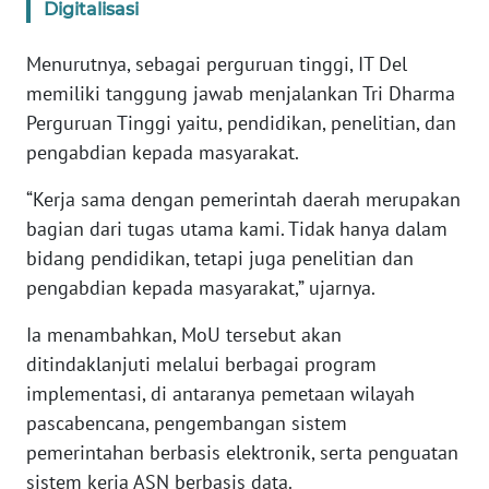
Digitalisasi
WN
Menurutnya, sebagai perguruan tinggi, IT Del
BABEL
memiliki tanggung jawab menjalankan Tri Dharma
Perguruan Tinggi yaitu, pendidikan, penelitian, dan
WN
pengabdian kepada masyarakat.
SUMBAR
“Kerja sama dengan pemerintah daerah merupakan
WN
bagian dari tugas utama kami. Tidak hanya dalam
SUMSEL
bidang pendidikan, tetapi juga penelitian dan
pengabdian kepada masyarakat,” ujarnya.
WN
BENGKULU
Ia menambahkan, MoU tersebut akan
ditindaklanjuti melalui berbagai program
WN
implementasi, di antaranya pemetaan wilayah
LAMPUNG
pascabencana, pengembangan sistem
pemerintahan berbasis elektronik, serta penguatan
WN
sistem kerja ASN berbasis data.
JATENG