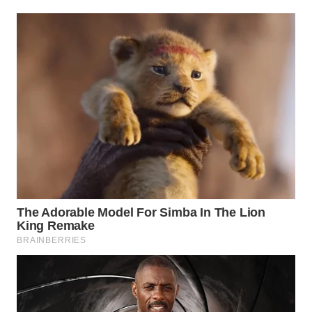
WAHANA
SPORT
WAHANA
UMKM
WAHANA
SELEB
WAHANA
PERSONA
WAHANA
OTOMOTIF
WAHANA
HEALTH