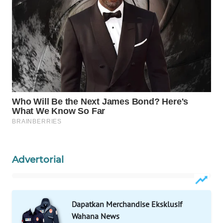
WAHANA
DESA
WISATA
LAPAK
WAHANA
Wahana
Network
KONSUMEN
LISTRIK
Advertorial
MASYARAKAT
KELISTRIKAN
Dapatkan Merchandise Eksklusif
WALINKI
Wahana News