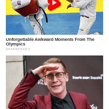
SURABAYA
WN
NATUNA
WN
BINTAN
WN
MANDALIKA
WN
LIKUPANG
WN
LABUANBAJO
WN
BORNEO