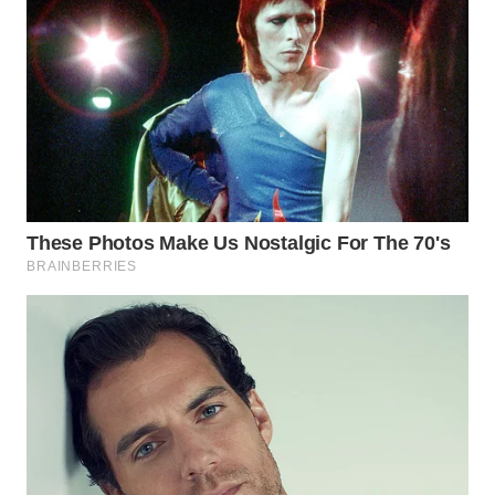
BEKASI
WN
BOGOR
WN
DEPOK
WN
TAPANULI
UTARA
WN
SAMOSIR
WN
PADANG
LAWAS