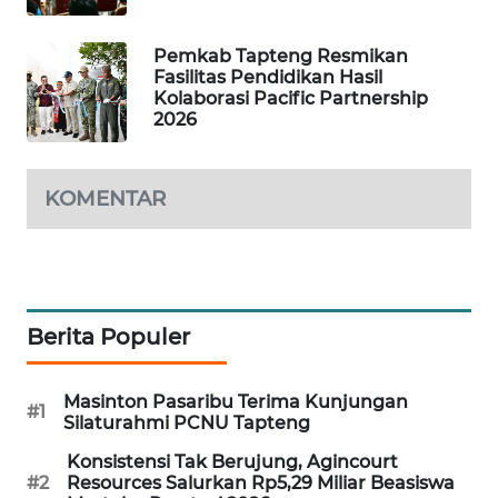
Pemkab Tapteng Resmikan
SIBARAGAS
Fasilitas Pendidikan Hasil
NEWS
Kolaborasi Pacific Partnership
2026
METRO
SIANTAR
NEWS
KOMENTAR
METRO
MEDAN
NEWS
Berita Populer
METRO
JAKARTA
NEWS
Masinton Pasaribu Terima Kunjungan
#1
Silaturahmi PCNU Tapteng
KRT
Konsistensi Tak Berujung, Agincourt
NEWS
#2
Resources Salurkan Rp5,29 Miliar Beasiswa