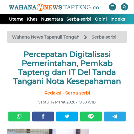
Utama
Khas
Nusantara
Serba-serbi
Opini
Indeks
WAHANA
Tutup
TV
Wahana News Tapanuli Tengah
Serba-serbi
Percepatan Digitalisasi
UTAMA
Pemerintahan, Pemkab
KHAS
Tapteng dan IT Del Tanda
Tangani Nota Kesepahaman
NUSANTARA
Redaksi - Serba-serbi
Sabtu, 14 Maret 2026 - 19:59 WIB
SERBA-
SERBI
OPINI