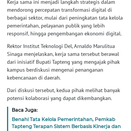
RIAU
Kerja sama ini menjadi langkah strategis dalam
mendorong percepatan transformasi digital di
WN
berbagai sektor, mulai dari peningkatan tata kelola
SERAMBI
pemerintahan, pelayanan publik yang lebih
responsif, hingga pengembangan ekonomi digital.
WN
JAMBI
Rektor Institut Teknologi Del, Arnaldo Marulitua
Sinaga menjelaskan, kerja sama tersebut berawal
WN
dari inisiatif Bupati Tapteng yang mengajak pihak
SULTRA
kampus berdiskusi mengenai penanganan
kebencanaan di daerah.
WN
NTB
Dari diskusi tersebut, kedua pihak melihat banyak
potensi kolaborasi yang dapat dikembangkan.
WN
SULTENG
Baca Juga:
Benahi Tata Kelola Pemerintahan, Pemkab
WN
Tapteng Terapan Sistem Berbasis Kinerja dan
SULBAR