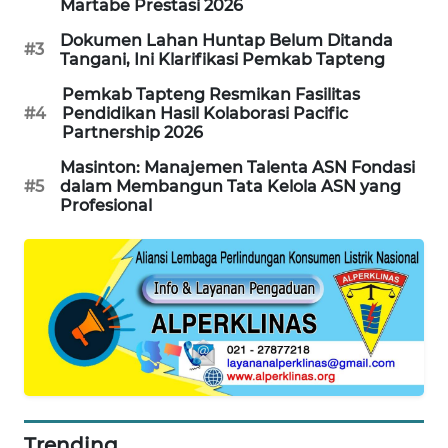
Martabe Prestasi 2026
KARING
Dokumen Lahan Huntap Belum Ditanda
#3
NEWS
Tangani, Ini Klarifikasi Pemkab Tapteng
Pemkab Tapteng Resmikan Fasilitas
JURNAL
#4
Pendidikan Hasil Kolaborasi Pacific
MARITIM
Partnership 2026
Masinton: Manajemen Talenta ASN Fondasi
HUMBANG
#5
dalam Membangun Tata Kelola ASN yang
NEWS
Profesional
GARONGGANG
NEWS
FISUELRI
ID
ENERGI
NEWS
Trending