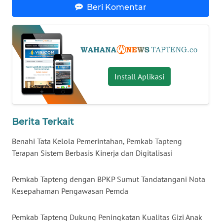
Beri Komentar
WN
KALTARA
WN
KALSEL
Install Aplikasi
WN
KALTIM
Berita Terkait
WN
Benahi Tata Kelola Pemerintahan, Pemkab Tapteng
SULSEL
Terapan Sistem Berbasis Kinerja dan Digitalisasi
WN
GORONTALO
Pemkab Tapteng dengan BPKP Sumut Tandatangani Nota
Kesepahaman Pengawasan Pemda
WN
SULUT
Pemkab Tapteng Dukung Peningkatan Kualitas Gizi Anak