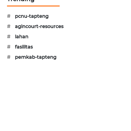
CILEUNGSI
NEWS
#
pcnu-tapteng
#
agincourt-resources
BERKAT
#
lahan
NEWS
#
fasilitas
BERAMPU
#
pemkab-tapteng
NEWS
ANUGERAH
NEWS
AKHLAK
ID
PERAPKI
NEWS