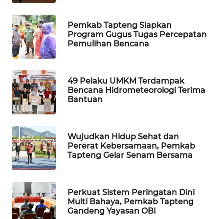
PORTAL
Pemkab Tapteng Siapkan
KONSUMEN
Program Gugus Tugas Percepatan
Pemulihan Bencana
FORWAMKI
49 Pelaku UMKM Terdampak
ALPERKLINAS
Bencana Hidrometeorologi Terima
Bantuan
FORJASIDA
TAMBANG
Wujudkan Hidup Sehat dan
NEWS
Pererat Kebersamaan, Pemkab
Tapteng Gelar Senam Bersama
SITUNGIR
NEWS
Perkuat Sistem Peringatan Dini
Multi Bahaya, Pemkab Tapteng
SIDIKALANG
Gandeng Yayasan OBI
NEWS