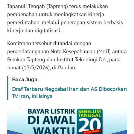
REDAKSI
Tapanuli Tengah (Tapteng) terus melakukan
pembenahan untuk meningkatkan kinerja
KARIR
pemerintahan, melalui penerapan sistem berbasis
kinerja dan digitalisasi.
DISCLAIMER
Komitmen tersebut ditandai dengan
penandatanganan Nota Kesepahaman (MoU) antara
Wahana
News
Pemkab Tapteng dan Institut Teknologi Del, pada
Regional
Jumat (13/3/2026), di Pandan.
WN
Baca Juga:
SUMUT
Draf Terbaru Negosiasi Iran dan AS Dibocorkan
TV Iran, Ini Isinya
WN
JAKARTA
WN
JABAR