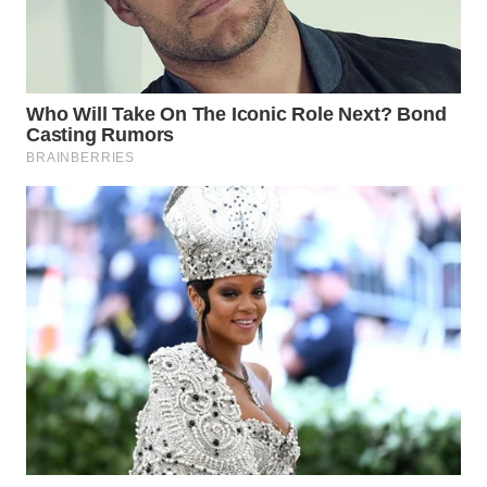
WN
SUMEDANG
WN
CIANJUR
WN
KEPULAUAN
SERIBU
WN
TANGERANG
WN
BINJAI
WN
CIREBON