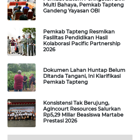
Multi Bahaya, Pemkab Tapteng
Gandeng Yayasan OBI
SIBARAGAS
NEWS
Pemkab Tapteng Resmikan
Fasilitas Pendidikan Hasil
METRO
Kolaborasi Pacific Partnership
SIANTAR
2026
NEWS
METRO
Dokumen Lahan Huntap Belum
MEDAN
Ditanda Tangani, Ini Klarifikasi
NEWS
Pemkab Tapteng
METRO
Konsistensi Tak Berujung,
JAKARTA
Agincourt Resources Salurkan
NEWS
Rp5,29 Miliar Beasiswa Martabe
Prestasi 2026
KRT
NEWS