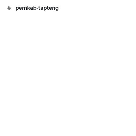
#
pemkab-tapteng
SONYA
ASA
NEWS