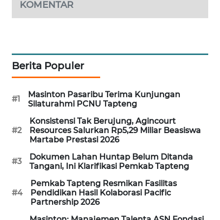
KOMENTAR
KARING
NEWS
JURNAL
MARITIM
Berita Populer
HUMBANG
Masinton Pasaribu Terima Kunjungan
#1
NEWS
Silaturahmi PCNU Tapteng
Konsistensi Tak Berujung, Agincourt
GARONGGANG
#2
Resources Salurkan Rp5,29 Miliar Beasiswa
NEWS
Martabe Prestasi 2026
Dokumen Lahan Huntap Belum Ditanda
#3
FISUELRI
Tangani, Ini Klarifikasi Pemkab Tapteng
ID
Pemkab Tapteng Resmikan Fasilitas
#4
Pendidikan Hasil Kolaborasi Pacific
ENERGI
Partnership 2026
NEWS
Masinton: Manajemen Talenta ASN Fondasi