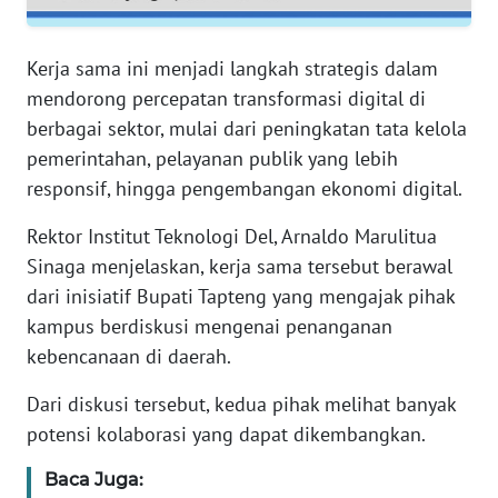
RIAU
WN
Kerja sama ini menjadi langkah strategis dalam
SERAMBI
mendorong percepatan transformasi digital di
berbagai sektor, mulai dari peningkatan tata kelola
WN
pemerintahan, pelayanan publik yang lebih
JAMBI
responsif, hingga pengembangan ekonomi digital.
WN
Rektor Institut Teknologi Del, Arnaldo Marulitua
SULTRA
Sinaga menjelaskan, kerja sama tersebut berawal
dari inisiatif Bupati Tapteng yang mengajak pihak
WN
kampus berdiskusi mengenai penanganan
NTB
kebencanaan di daerah.
WN
Dari diskusi tersebut, kedua pihak melihat banyak
SULTENG
potensi kolaborasi yang dapat dikembangkan.
WN
Baca Juga:
SULBAR