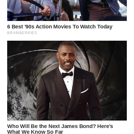
WN
SUMEDANG
WN
CIANJUR
WN
KEPULAUAN
SERIBU
WN
TANGERANG
WN
BINJAI
WN
CIREBON