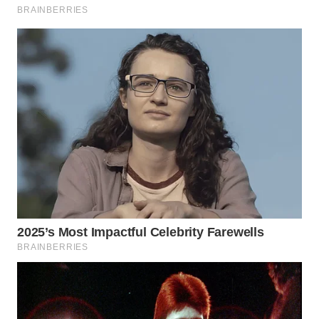
WN
INDRAMAYU
WN
KUNINGAN
WN
MAJALENGKA
WN
SUBANG
WN
SUKABUMI
WN
PURWAKARTA