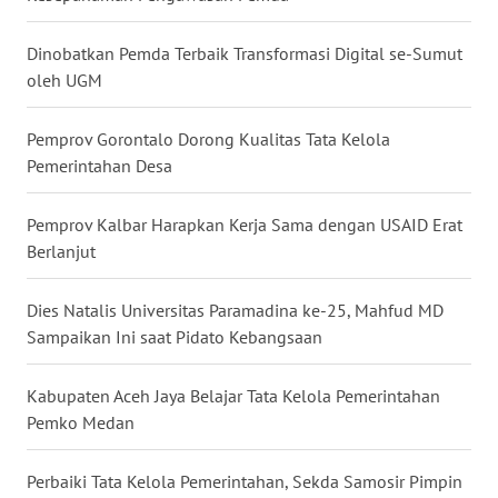
WN
Dinobatkan Pemda Terbaik Transformasi Digital se-Sumut
MALUKU
oleh UGM
WN
Pemprov Gorontalo Dorong Kualitas Tata Kelola
MALUT
Pemerintahan Desa
WN
Pemprov Kalbar Harapkan Kerja Sama dengan USAID Erat
DAIRI
Berlanjut
WN
Dies Natalis Universitas Paramadina ke-25, Mahfud MD
DANAU
Sampaikan Ini saat Pidato Kebangsaan
TOBA
Kabupaten Aceh Jaya Belajar Tata Kelola Pemerintahan
WN
NIAS
Pemko Medan
WN
Perbaiki Tata Kelola Pemerintahan, Sekda Samosir Pimpin