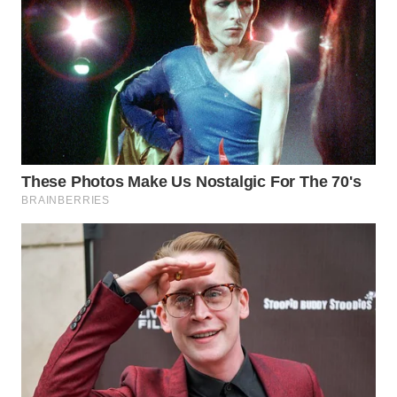
WN
PRIANGAN
TIMUR
WN
SEMARANG
WN
SOLO
WN
BOROBUDUR
WN
MADURA
WN