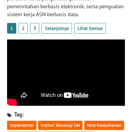
pemerintahan berbasis elektronik, serta penguatan
sistem kerja ASN berbasis data.
WN
NUSANTARA
1
2
3
Selanjutnya
Lihat Semua
WN
JOGJA
WN
JATIM
WN
BALI
WN
KALBAR
Tag:
WN
Implementasi
Institut Teknologi Del
Nota Kesepahaman
KALTENG