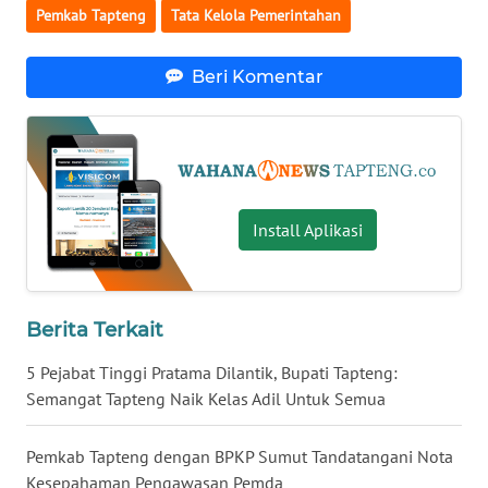
Pemkab Tapteng
Tata Kelola Pemerintahan
WN
KALTARA
Beri Komentar
WN
KALSEL
WN
Install Aplikasi
KALTIM
WN
SULSEL
Berita Terkait
WN
5 Pejabat Tinggi Pratama Dilantik, Bupati Tapteng:
GORONTALO
Semangat Tapteng Naik Kelas Adil Untuk Semua
WN
Pemkab Tapteng dengan BPKP Sumut Tandatangani Nota
SULUT
Kesepahaman Pengawasan Pemda