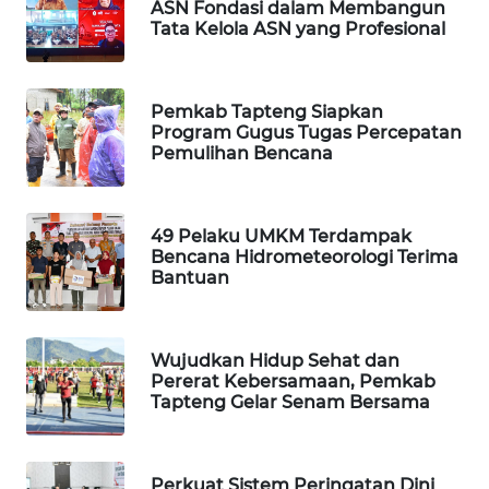
ASN Fondasi dalam Membangun
Tata Kelola ASN yang Profesional
PORTAL
KONSUMEN
Pemkab Tapteng Siapkan
FORWAMKI
Program Gugus Tugas Percepatan
Pemulihan Bencana
ALPERKLINAS
49 Pelaku UMKM Terdampak
FORJASIDA
Bencana Hidrometeorologi Terima
Bantuan
TAMBANG
NEWS
Wujudkan Hidup Sehat dan
Pererat Kebersamaan, Pemkab
SITUNGIR
Tapteng Gelar Senam Bersama
NEWS
SIDIKALANG
Perkuat Sistem Peringatan Dini
NEWS