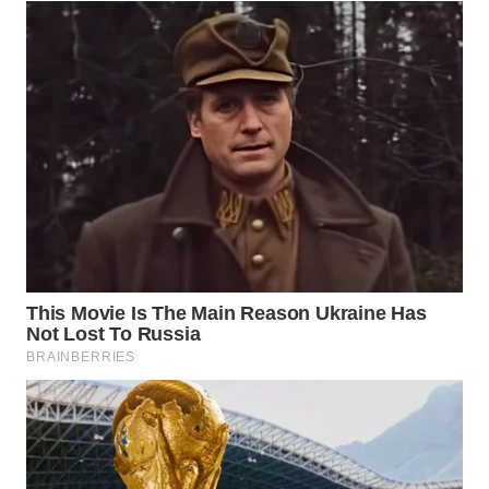
WN
TAPANULI
TENGAH
WN DELI
SERDANG
WN
TEBING
TINGGI
WN
PAKPAK
WN
KARAWANG
WN