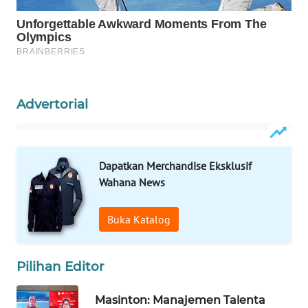
ID
MAWAKA
ID
MARTABAT
Advertorial
NET
PLN
WATCH
Dapatkan Merchandise Eksklusif
Wahana News
MKLI
Buka Katalog
LPKKI
Pilihan Editor
LKKI
Masinton: Manajemen Talenta
KOPEKLIN