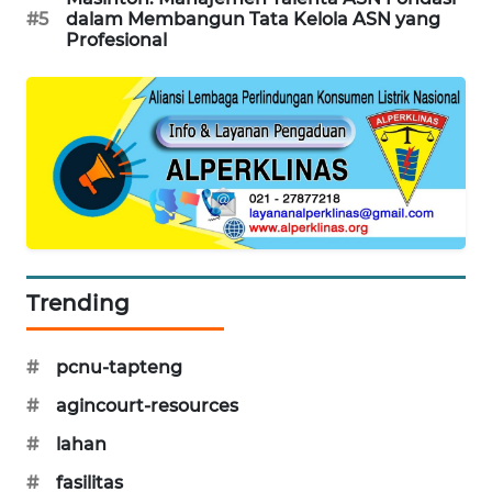
#5
dalam Membangun Tata Kelola ASN yang
CILEUNGSI
Profesional
NEWS
BERKAT
NEWS
BERAMPU
NEWS
ANUGERAH
Trending
NEWS
AKHLAK
#
pcnu-tapteng
ID
#
agincourt-resources
PERAPKI
#
lahan
NEWS
#
fasilitas