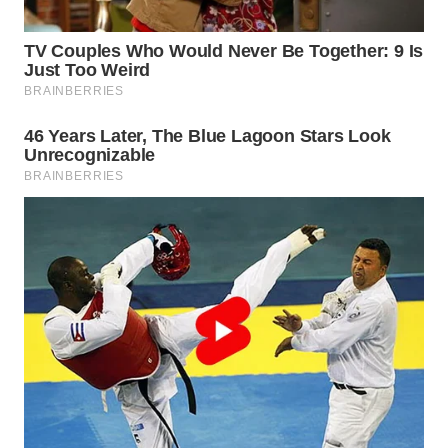
WAHANA
DESA
WISATA
LAPAK
WAHANA
Wahana
Network
KONSUMEN
LISTRIK
MASYARAKAT
KELISTRIKAN
WALINKI