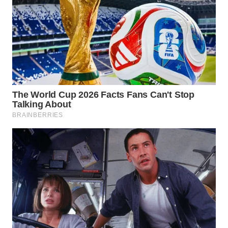
BEKASI
WN
BOGOR
WN
DEPOK
WN
TAPANULI
UTARA
WN
SAMOSIR
WN
PADANG
LAWAS