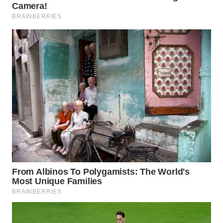
Wahana
Media
Group
WAHANA
NEWS
WAHANA
TANI
WAHANA
ADVOKAT
WAHANA
INFRASTRUKTUR
WAHANA
KONSUMEN