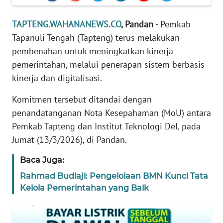
REDAKSI
TAPTENG.WAHANANEWS.CO
, Pandan
- Pemkab
KARIR
Tapanuli Tengah (Tapteng) terus melakukan
pembenahan untuk meningkatkan kinerja
DISCLAIMER
pemerintahan, melalui penerapan sistem berbasis
kinerja dan digitalisasi.
Wahana
News
Komitmen tersebut ditandai dengan
Regional
penandatanganan Nota Kesepahaman (MoU) antara
Pemkab Tapteng dan Institut Teknologi Del, pada
WN
Jumat (13/3/2026), di Pandan.
SUMUT
Baca Juga:
WN
Rahmad Budiaji: Pengelolaan BMN Kunci Tata
JAKARTA
Kelola Pemerintahan yang Baik
WN
JABAR