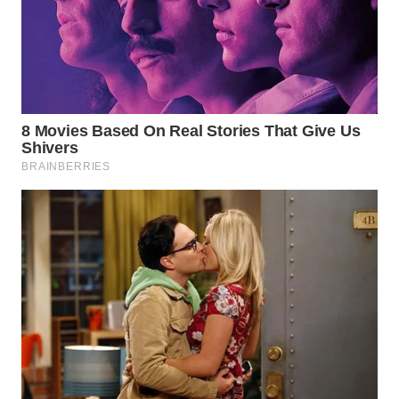
WAHANA
SPORT
WAHANA
UMKM
WAHANA
SELEB
WAHANA
PERSONA
WAHANA
OTOMOTIF
WAHANA
HEALTH