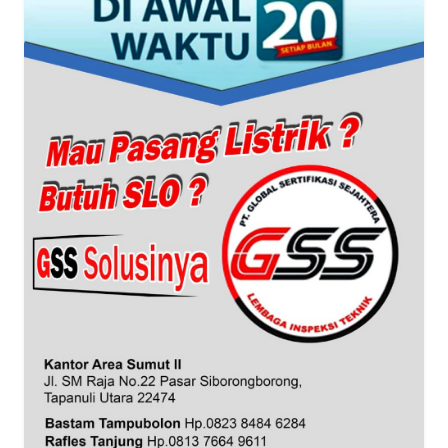
WN
BANTEN
WN
NTT
WN
KEPRI
WN
PAPUA
WN
PAPUA
BARAT
WN