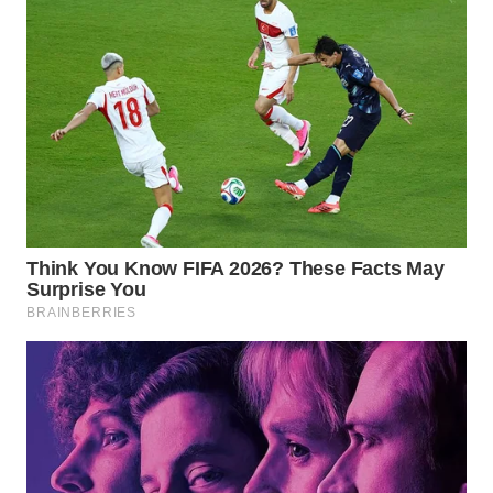
WAHANA
LISTRIK
WAHANA
TRAVEL
WAHANA
TV
WAHANANEWS
ID
WAHANANEWS
CO ID
WAHANANEWS
NET