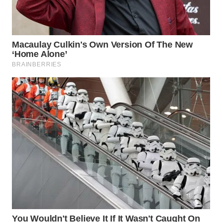
SURABAYA
WN
NATUNA
WN
BINTAN
WN
MANDALIKA
WN
LIKUPANG
WN
LABUANBAJO
WN
BORNEO