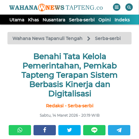
Utama
Khas
Nusantara
Serba-serbi
Opini
Indeks
WAHANA
Tutup
TV
Wahana News Tapanuli Tengah
Serba-serbi
Benahi Tata Kelola
UTAMA
Pemerintahan, Pemkab
KHAS
Tapteng Terapan Sistem
Berbasis Kinerja dan
NUSANTARA
Digitalisasi
Redaksi - Serba-serbi
SERBA-
SERBI
Sabtu, 14 Maret 2026 - 20:19 WIB
OPINI