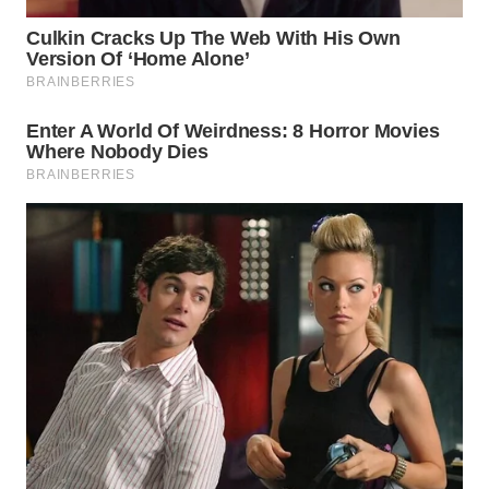
WAHANA
LISTRIK
WAHANA
TRAVEL
WAHANA
TV
WAHANANEWS
ID
WAHANANEWS
CO ID
WAHANANEWS
NET