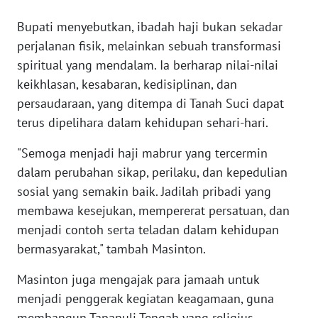
Bupati menyebutkan, ibadah haji bukan sekadar
WN
perjalanan fisik, melainkan sebuah transformasi
BABEL
spiritual yang mendalam. Ia berharap nilai-nilai
keikhlasan, kesabaran, kedisiplinan, dan
WN
persaudaraan, yang ditempa di Tanah Suci dapat
SUMBAR
terus dipelihara dalam kehidupan sehari-hari.
WN
"Semoga menjadi haji mabrur yang tercermin
SUMSEL
dalam perubahan sikap, perilaku, dan kepedulian
sosial yang semakin baik. Jadilah pribadi yang
WN
membawa kesejukan, mempererat persatuan, dan
BENGKULU
menjadi contoh serta teladan dalam kehidupan
WN
bermasyarakat," tambah Masinton.
LAMPUNG
Masinton juga mengajak para jamaah untuk
menjadi penggerak kegiatan keagamaan, guna
WN
JATENG
membangun Tapanuli Tengah yang religius,