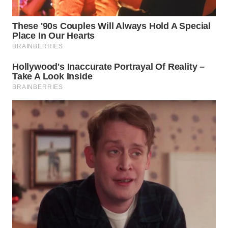
Wahana
Media
Group
WAHANA
NEWS
WAHANA
TANI
WAHANA
ADVOKAT
WAHANA
INFRASTRUKTUR
WAHANA
KONSUMEN