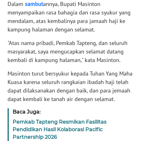
RIAU
Dalam
sambut
annya, Bupati Masinton
menyampaikan rasa bahagia dan rasa syukur yang
WN
mendalam, atas kembalinya para jamaah haji ke
SERAMBI
kampung halaman dengan selamat.
WN
"Atas nama pribadi, Pemkab Tapteng, dan seluruh
JAMBI
masyarakat, saya mengucapkan selamat datang
kembali di kampung halaman," kata Masinton.
WN
SULTRA
Masinton turut bersyukur kepada Tuhan Yang Maha
Kuasa karena seluruh rangkaian ibadah haji telah
WN
dapat dilaksanakan dengan baik, dan para jemaah
NTB
dapat kembali ke tanah air dengan selamat.
WN
Baca Juga:
SULTENG
Pemkab Tapteng Resmikan Fasilitas
Pendidikan Hasil Kolaborasi Pacific
WN
Partnership 2026
SULBAR