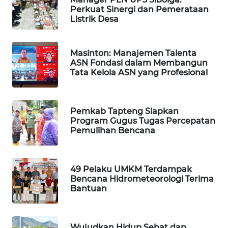
ID
Perkuat Sinergi dan Pemerataan
Listrik Desa
MAWAKA
ID
Masinton: Manajemen Talenta
ASN Fondasi dalam Membangun
MARTABAT
Tata Kelola ASN yang Profesional
NET
PLN
Pemkab Tapteng Siapkan
WATCH
Program Gugus Tugas Percepatan
Pemulihan Bencana
MKLI
49 Pelaku UMKM Terdampak
LPKKI
Bencana Hidrometeorologi Terima
Bantuan
LKKI
KOPEKLIN
Wujudkan Hidup Sehat dan