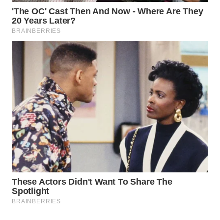
WAHANA
SPORT
WAHANA
UMKM
WAHANA
SELEB
WAHANA
PERSONA
WAHANA
OTOMOTIF
WAHANA
HEALTH