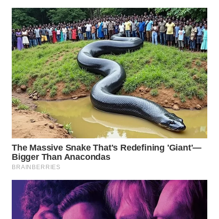
WN
TAPANULI
TENGAH
WN DELI
SERDANG
WN
TEBING
TINGGI
WN
PAKPAK
WN
KARAWANG
WN