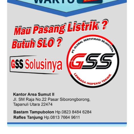
WN
BANTEN
WN
NTT
WN
KEPRI
WN
PAPUA
WN
PAPUA
BARAT
WN