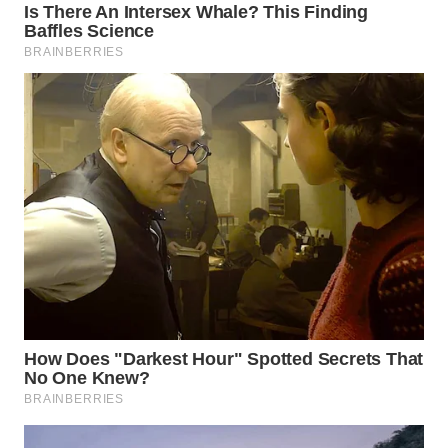
WN
INDRAMAYU
WN
KUNINGAN
WN
MAJALENGKA
WN
SUBANG
WN
SUKABUMI
WN
PURWAKARTA