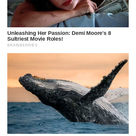
WN
SUMEDANG
WN
CIANJUR
WN
KEPULAUAN
SERIBU
WN
TANGERANG
WN
BINJAI
WN
CIREBON