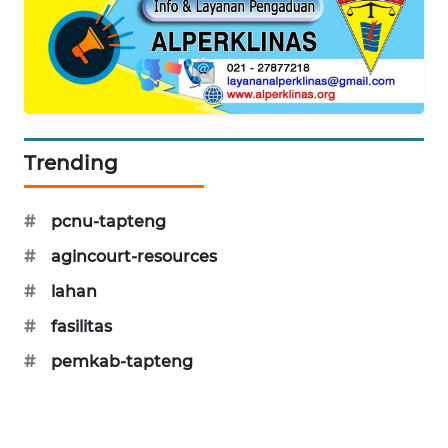
KARING
NEWS
JURNAL
MARITIM
Trending
HUMBANG
NEWS
#
pcnu-tapteng
#
agincourt-resources
GARONGGANG
NEWS
#
lahan
#
fasilitas
FISUELRI
ID
#
pemkab-tapteng
ENERGI
NEWS