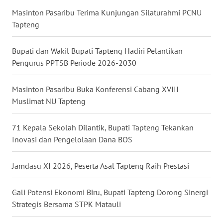
Masinton Pasaribu Terima Kunjungan Silaturahmi PCNU
WN
Tapteng
MALUKU
Bupati dan Wakil Bupati Tapteng Hadiri Pelantikan
WN
Pengurus PPTSB Periode 2026-2030
MALUT
Masinton Pasaribu Buka Konferensi Cabang XVIII
WN
Muslimat NU Tapteng
DAIRI
71 Kepala Sekolah Dilantik, Bupati Tapteng Tekankan
WN
Inovasi dan Pengelolaan Dana BOS
DANAU
TOBA
Jamdasu XI 2026, Peserta Asal Tapteng Raih Prestasi
WN
NIAS
Gali Potensi Ekonomi Biru, Bupati Tapteng Dorong Sinergi
Strategis Bersama STPK Matauli
WN