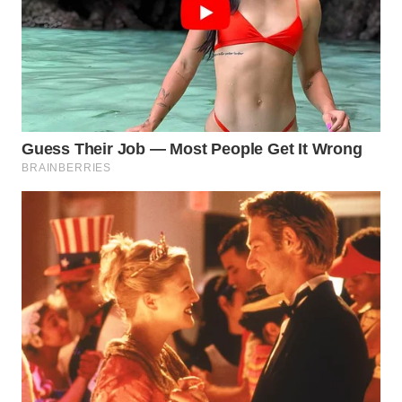
SURABAYA
WN
NATUNA
WN
BINTAN
WN
MANDALIKA
WN
LIKUPANG
WN
LABUANBAJO
WN
BORNEO