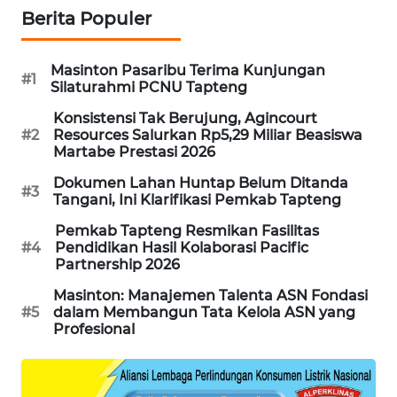
Berita Populer
SIBARAGAS
NEWS
Masinton Pasaribu Terima Kunjungan
#1
Silaturahmi PCNU Tapteng
METRO
Konsistensi Tak Berujung, Agincourt
SIANTAR
#2
Resources Salurkan Rp5,29 Miliar Beasiswa
NEWS
Martabe Prestasi 2026
Dokumen Lahan Huntap Belum Ditanda
#3
METRO
Tangani, Ini Klarifikasi Pemkab Tapteng
MEDAN
Pemkab Tapteng Resmikan Fasilitas
NEWS
#4
Pendidikan Hasil Kolaborasi Pacific
Partnership 2026
METRO
Masinton: Manajemen Talenta ASN Fondasi
JAKARTA
#5
dalam Membangun Tata Kelola ASN yang
NEWS
Profesional
KRT
NEWS