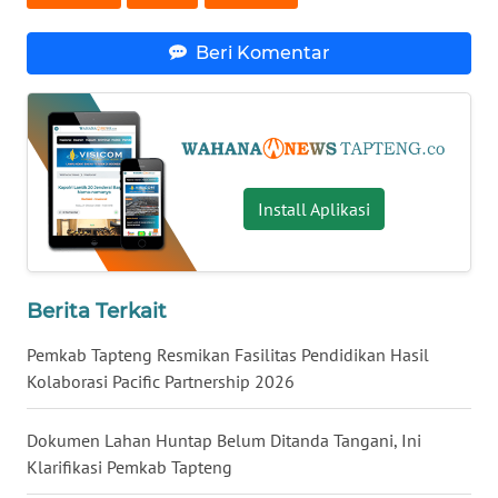
WN
Beri Komentar
KALTARA
WN
KALSEL
Install Aplikasi
WN
KALTIM
WN
Berita Terkait
SULSEL
Pemkab Tapteng Resmikan Fasilitas Pendidikan Hasil
WN
Kolaborasi Pacific Partnership 2026
GORONTALO
Dokumen Lahan Huntap Belum Ditanda Tangani, Ini
WN
Klarifikasi Pemkab Tapteng
SULUT