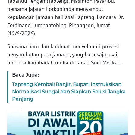
Tapanuli Tengah (Tapteng), Masinton Pasaribu,
REDAKSI
bersama jajaran Forkopimda menyambut
kepulangan jamaah haji asal Tapteng, Bandara Dr.
KARIR
Ferdinand Lumbantobing, Pinangsori, Jumat
(19/6/2026).
DISCLAIMER
Suasana haru dan khidmat menyelimuti prosesi
Wahana
penyambutan para jamaah, yang baru saja usai
News
menunaikan ibadah mulia di Tanah Suci Mekkah.
Regional
Baca Juga:
WN
Tapteng Kembali Banjir, Bupati Instruksikan
SUMUT
Normalisasi Sungai dan Siapkan Solusi Jangka
Panjang
WN
JAKARTA
WN
JABAR