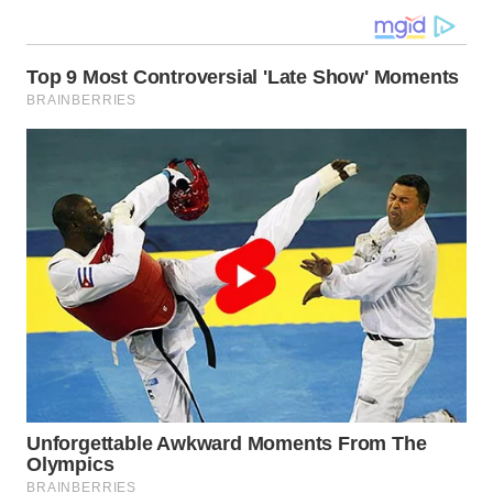
LANGKAT
WN
TAPANULI
SELATAN
WN
TANJUNG
LESUNG
WN
KARO
WN
SIMALUNGUN
WN
LABUHANBATU