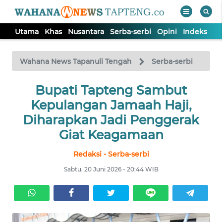
Utama
Khas
Nusantara
Serba-serbi
Opini
Indeks
WAHANA
Tutup
TV
Wahana News Tapanuli Tengah
Serba-serbi
Bupati Tapteng Sambut
UTAMA
Kepulangan Jamaah Haji,
KHAS
Diharapkan Jadi Penggerak
Giat Keagamaan
NUSANTARA
Redaksi - Serba-serbi
Sabtu, 20 Juni 2026 - 20:44 WIB
SERBA-
SERBI
OPINI