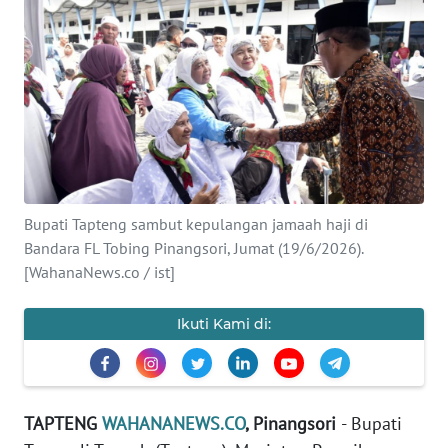
Informasi
INDEKS
BERITA
KONTAK
KAMI
INFO
Bupati Tapteng sambut kepulangan jamaah haji di
IKLAN
Bandara FL Tobing Pinangsori, Jumat (19/6/2026).
[WahanaNews.co / ist]
TENTANG
KAMI
Ikuti Kami di:
PEDOMAN
MEDIA
SIBER
TAPTENG
WAHANANEWS.CO
, Pinangsori
- Bupati