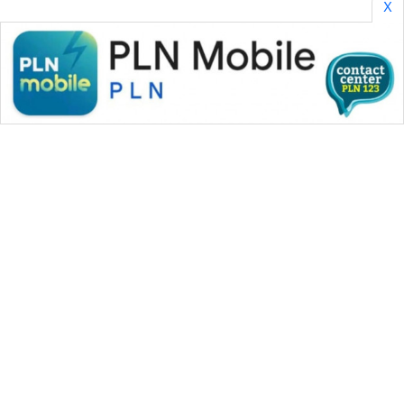
X
WAHANA MEDIA GROUP
|
|
|
WAHANA NEWS co
WAHANA TANI
WAHANA ADVOKAT
|
|
WAHANA INFRASTRUKTUR
WAHANA KONSUMEN
|
|
|
WAHANA LISTRIK
WAHANA TRAVEL
WAHANA TV