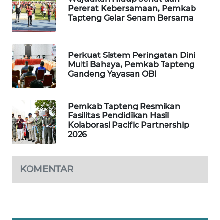
Pererat Kebersamaan, Pemkab
Tapteng Gelar Senam Bersama
PORTAL
KONSUMEN
Perkuat Sistem Peringatan Dini
FORWAMKI
Multi Bahaya, Pemkab Tapteng
Gandeng Yayasan OBI
ALPERKLINAS
Pemkab Tapteng Resmikan
FORJASIDA
Fasilitas Pendidikan Hasil
Kolaborasi Pacific Partnership
2026
TAMBANG
NEWS
KOMENTAR
SITUNGIR
NEWS
SIDIKALANG
NEWS