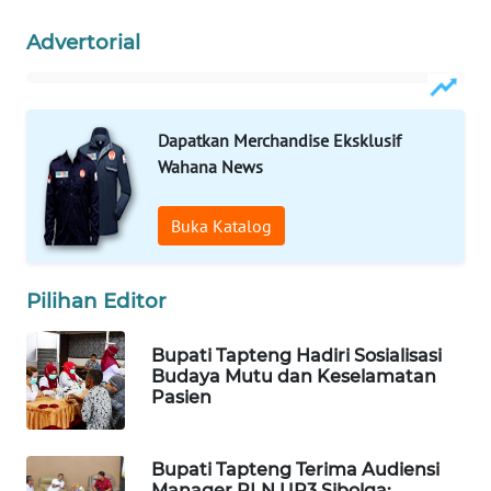
Advertorial
WAHANA
DESA
WISATA
Dapatkan Merchandise Eksklusif
LAPAK
Wahana News
WAHANA
Buka Katalog
Wahana
Network
Pilihan Editor
KONSUMEN
LISTRIK
Bupati Tapteng Hadiri Sosialisasi
Budaya Mutu dan Keselamatan
MASYARAKAT
Pasien
KELISTRIKAN
Bupati Tapteng Terima Audiensi
WALINKI
Manager PLN UP3 Sibolga: