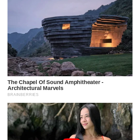
WN
PRIANGAN
TIMUR
WN
SEMARANG
WN
SOLO
WN
BOROBUDUR
WN
MADURA
WN