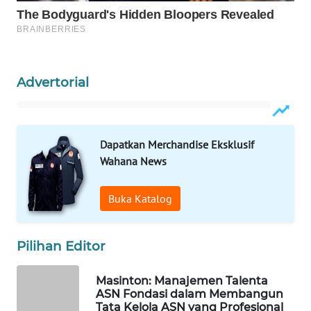
WAHANA
DESA
WISATA
Advertorial
LAPAK
WAHANA
Dapatkan Merchandise Eksklusif
Wahana
Network
Wahana News
KONSUMEN
Buka Katalog
LISTRIK
Pilihan Editor
MASYARAKAT
KELISTRIKAN
Masinton: Manajemen Talenta
ASN Fondasi dalam Membangun
WALINKI
Tata Kelola ASN yang Profesional