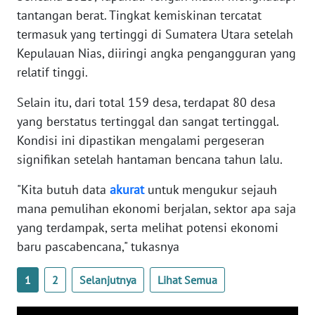
tantangan berat. Tingkat kemiskinan tercatat
termasuk yang tertinggi di Sumatera Utara setelah
WN
Kepulauan Nias, diiringi angka pengangguran yang
BABEL
relatif tinggi.
WN
Selain itu, dari total 159 desa, terdapat 80 desa
SUMBAR
yang berstatus tertinggal dan sangat tertinggal.
Kondisi ini dipastikan mengalami pergeseran
WN
SUMSEL
signifikan setelah hantaman bencana tahun lalu.
"Kita butuh data
akurat
untuk mengukur sejauh
WN
mana pemulihan ekonomi berjalan, sektor apa saja
BENGKULU
yang terdampak, serta melihat potensi ekonomi
baru pascabencana," tukasnya
WN
LAMPUNG
1
2
Selanjutnya
Lihat Semua
WN
JATENG