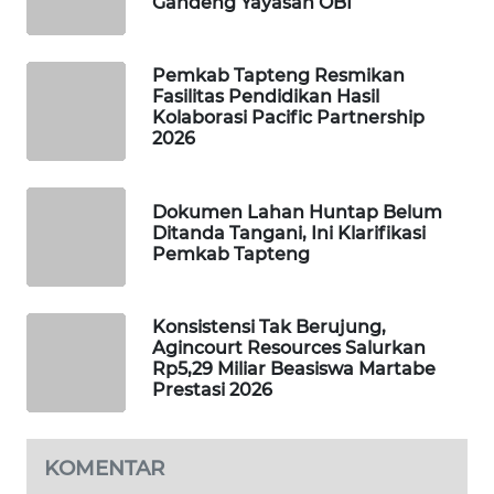
Gandeng Yayasan OBI
PORTAL
KONSUMEN
Pemkab Tapteng Resmikan
Fasilitas Pendidikan Hasil
Kolaborasi Pacific Partnership
FORWAMKI
2026
ALPERKLINAS
Dokumen Lahan Huntap Belum
Ditanda Tangani, Ini Klarifikasi
FORJASIDA
Pemkab Tapteng
TAMBANG
Konsistensi Tak Berujung,
NEWS
Agincourt Resources Salurkan
Rp5,29 Miliar Beasiswa Martabe
SITUNGIR
Prestasi 2026
NEWS
KOMENTAR
SIDIKALANG
NEWS