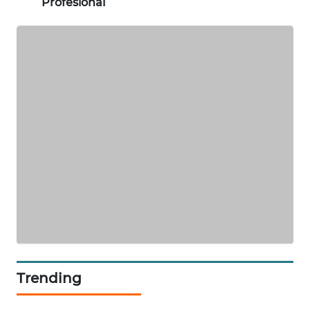
Profesional
KARING
NEWS
JURNAL
MARITIM
HUMBANG
NEWS
GARONGGANG
NEWS
FISUELRI
ID
Trending
ENERGI
NEWS