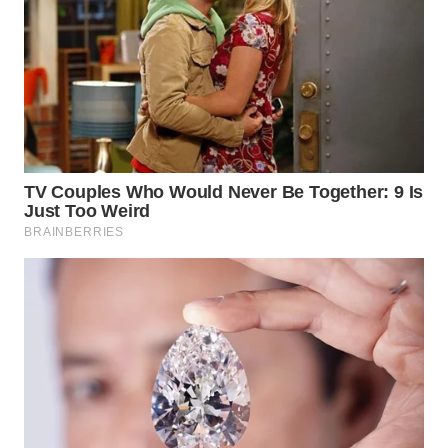
WN
INDRAMAYU
WN
KUNINGAN
WN
MAJALENGKA
WN
SUBANG
WN
SUKABUMI
WN
PURWAKARTA