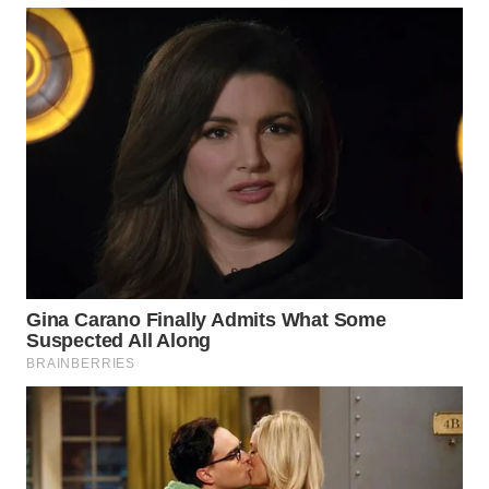
WN
SUMEDANG
WN
CIANJUR
WN
KEPULAUAN
SERIBU
WN
TANGERANG
WN
BINJAI
WN
CIREBON