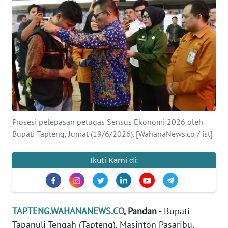
Informasi
INDEKS
BERITA
KONTAK
KAMI
INFO
Prosesi pelepasan petugas Sensus Ekonomi 2026 oleh
IKLAN
Bupati Tapteng, Jumat (19/6/2026). [WahanaNews.co / ist]
TENTANG
Ikuti Kami di:
KAMI
PEDOMAN
MEDIA
TAPTENG.WAHANANEWS.CO
, Pandan
- Bupati
SIBER
Tapanuli Tengah (Tapteng), Masinton Pasaribu,