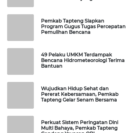
ID
MAWAKA
Pemkab Tapteng Siapkan
ID
Program Gugus Tugas Percepatan
Pemulihan Bencana
MARTABAT
NET
49 Pelaku UMKM Terdampak
Bencana Hidrometeorologi Terima
PLN
Bantuan
WATCH
MKLI
Wujudkan Hidup Sehat dan
Pererat Kebersamaan, Pemkab
LPKKI
Tapteng Gelar Senam Bersama
LKKI
Perkuat Sistem Peringatan Dini
Multi Bahaya, Pemkab Tapteng
KOPEKLIN