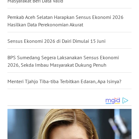
Masyarakat Beri Data Valid
WN
Pemkab Aceh Selatan Harapkan Sensus Ekonomi 2026
MALUKU
Hasilkan Data Perekonomian Akurat
WN
Sensus Ekonomi 2026 di Dairi Dimulai 15 Juni
MALUT
BPS Sumedang Segera Laksanakan Sensus Ekonomi
WN
2026, Sekda Imbau Masyarakat Dukung Penuh
DAIRI
Menteri Tjahjo Tiba-tiba Terbitkan Edaran, Apa Isinya?
WN
DANAU
TOBA
WN
NIAS
WN