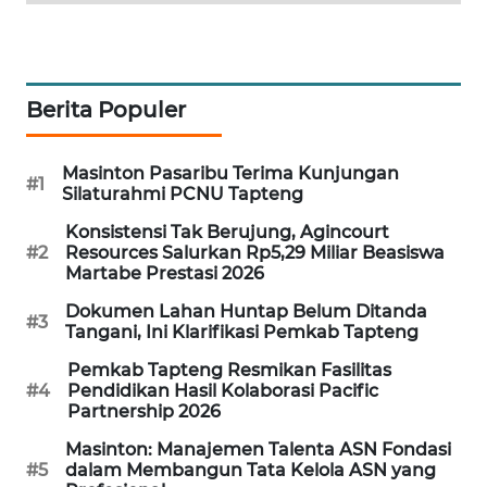
SIBARAGAS
NEWS
Berita Populer
METRO
SIANTAR
Masinton Pasaribu Terima Kunjungan
NEWS
#1
Silaturahmi PCNU Tapteng
Konsistensi Tak Berujung, Agincourt
METRO
#2
Resources Salurkan Rp5,29 Miliar Beasiswa
MEDAN
Martabe Prestasi 2026
NEWS
Dokumen Lahan Huntap Belum Ditanda
#3
Tangani, Ini Klarifikasi Pemkab Tapteng
METRO
JAKARTA
Pemkab Tapteng Resmikan Fasilitas
NEWS
#4
Pendidikan Hasil Kolaborasi Pacific
Partnership 2026
KRT
Masinton: Manajemen Talenta ASN Fondasi
NEWS
#5
dalam Membangun Tata Kelola ASN yang