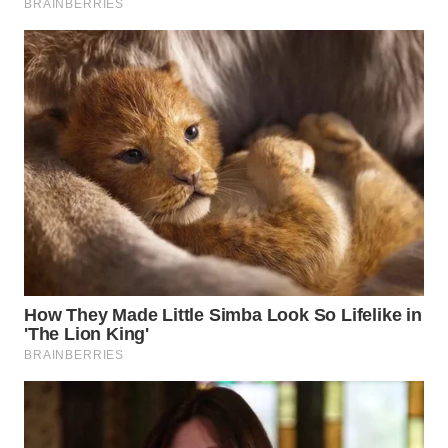
Wahana
Media
Group
WAHANA
NEWS
WAHANA
TANI
WAHANA
ADVOKAT
WAHANA
INFRASTRUKTUR
WAHANA
KONSUMEN