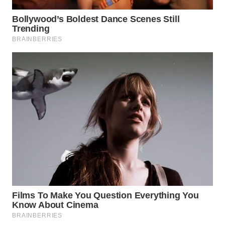
BEKASI
WN
BOGOR
WN
DEPOK
WN
TAPANULI
UTARA
WN
SAMOSIR
WN
PADANG
LAWAS