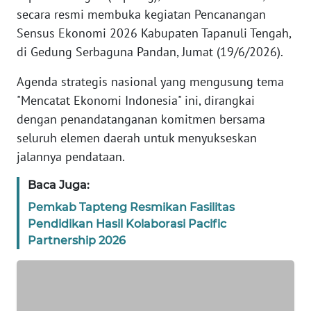
REDAKSI
secara resmi membuka kegiatan Pencanangan
Sensus Ekonomi 2026 Kabupaten Tapanuli Tengah,
KARIR
di Gedung Serbaguna Pandan, Jumat (19/6/2026).
Agenda strategis nasional yang mengusung tema
DISCLAIMER
"Mencatat Ekonomi Indonesia" ini, dirangkai
dengan penandatanganan komitmen bersama
Wahana
News
seluruh elemen daerah untuk menyukseskan
Regional
jalannya pendataan.
WN
Baca Juga:
SUMUT
Pemkab Tapteng Resmikan Fasilitas
Pendidikan Hasil Kolaborasi Pacific
WN
Partnership 2026
JAKARTA
WN
JABAR