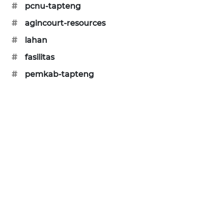
#
pcnu-tapteng
CILEUNGSI
#
agincourt-resources
NEWS
#
lahan
BERKAT
#
fasilitas
NEWS
#
pemkab-tapteng
BERAMPU
NEWS
ANUGERAH
NEWS
AKHLAK
ID
PERAPKI
NEWS