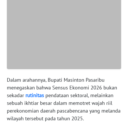
WN
BANTEN
WN
NTT
WN
KEPRI
WN
Dalam arahannya, Bupati Masinton Pasaribu
PAPUA
menegaskan bahwa Sensus Ekonomi 2026 bukan
sekadar
rutinitas
pendataan sektoral, melainkan
WN
PAPUA
sebuah ikhtiar besar dalam memotret wajah riil
BARAT
perekonomian daerah pascabencana yang melanda
wilayah tersebut pada tahun 2025.
WN