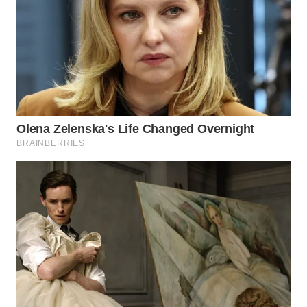
LANGKAT
WN
TAPANULI
SELATAN
WN
TANJUNG
LESUNG
WN
KARO
WN
SIMALUNGUN
WN
LABUHANBATU