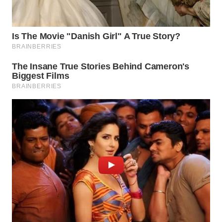
WN
TAPANULI
TENGAH
WN DELI
SERDANG
WN
TEBING
TINGGI
WN
PAKPAK
WN
KARAWANG
WN