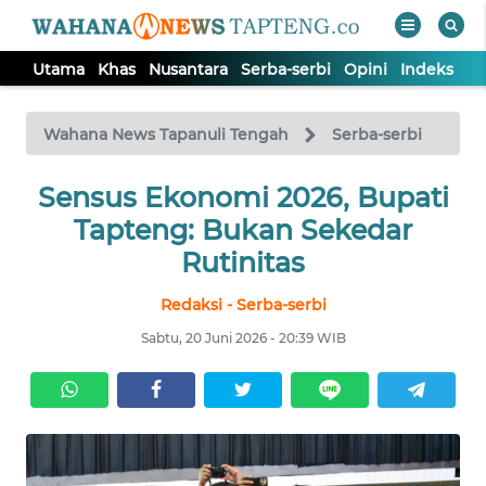
Utama
Khas
Nusantara
Serba-serbi
Opini
Indeks
WAHANA
Tutup
TV
Wahana News Tapanuli Tengah
Serba-serbi
Sensus Ekonomi 2026, Bupati
UTAMA
Tapteng: Bukan Sekedar
KHAS
Rutinitas
Redaksi - Serba-serbi
NUSANTARA
Sabtu, 20 Juni 2026 - 20:39 WIB
SERBA-
SERBI
OPINI