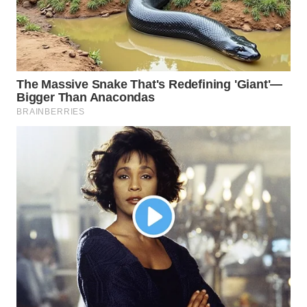
WAHANA
SPORT
WAHANA
UMKM
WAHANA
SELEB
WAHANA
PERSONA
WAHANA
OTOMOTIF
WAHANA
HEALTH