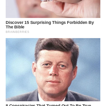
WN
PRIANGAN
TIMUR
WN
SEMARANG
WN
SOLO
WN
BOROBUDUR
WN
MADURA
WN