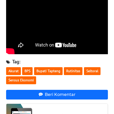
WN
NUSANTARA
WN
JOGJA
WN
JATIM
Tag:
WN
Akurat
BPS
Bupati Tapteng
Rutinitas
Seltoral
BALI
Sensus Ekonomi
WN
KALBAR
Beri Komentar
WN
KALTENG