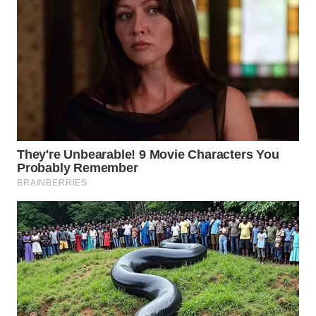
WAHANA
LISTRIK
WAHANA
TRAVEL
WAHANA
TV
WAHANANEWS
ID
WAHANANEWS
CO ID
WAHANANEWS
NET