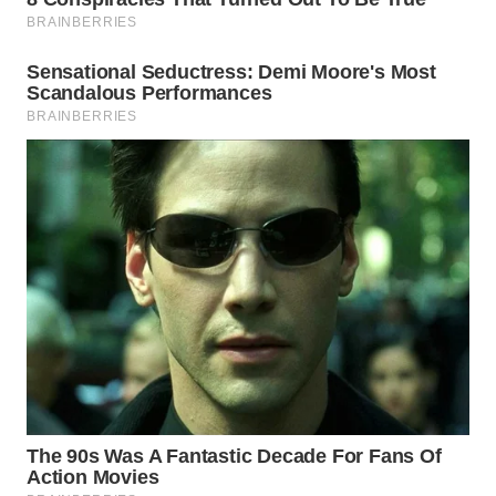
SURABAYA
WN
NATUNA
WN
BINTAN
WN
MANDALIKA
WN
LIKUPANG
WN
LABUANBAJO
WN
BORNEO