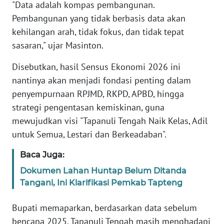
RIAU
"Data adalah kompas pembangunan.
Pembangunan yang tidak berbasis data akan
WN
kehilangan arah, tidak fokus, dan tidak tepat
SERAMBI
sasaran," ujar Masinton.
WN
Disebutkan, hasil Sensus Ekonomi 2026 ini
JAMBI
nantinya akan menjadi fondasi penting dalam
penyempurnaan RPJMD, RKPD, APBD, hingga
WN
strategi pengentasan kemiskinan, guna
SULTRA
mewujudkan visi "Tapanuli Tengah Naik Kelas, Adil
untuk Semua, Lestari dan Berkeadaban".
WN
NTB
Baca Juga:
Dokumen Lahan Huntap Belum Ditanda
WN
Tangani, Ini Klarifikasi Pemkab Tapteng
SULTENG
Bupati memaparkan, berdasarkan data sebelum
WN
bencana 2025, Tapanuli Tengah masih menghadapi
SULBAR