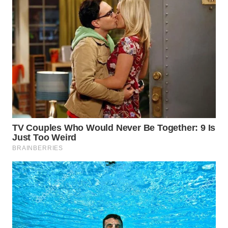
SURABAYA
WN
NATUNA
WN
BINTAN
WN
MANDALIKA
WN
LIKUPANG
WN
LABUANBAJO
WN
BORNEO