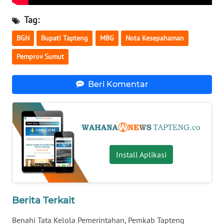
Tag:
WN
KALTARA
BGN
Bupati Tapteng
MBG
Nota Kesepahaman
Pemprov Sumut
WN
KALSEL
Beri Komentar
WN
KALTIM
WN
SULSEL
Install Aplikasi
WN
GORONTALO
Berita Terkait
WN
SULUT
Benahi Tata Kelola Pemerintahan, Pemkab Tapteng