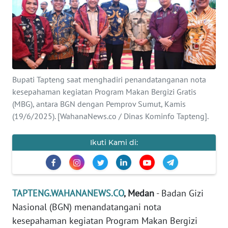
Informasi
INDEKS
BERITA
KONTAK
Bupati Tapteng saat menghadiri penandatanganan nota
KAMI
kesepahaman kegiatan Program Makan Bergizi Gratis
(MBG), antara BGN dengan Pemprov Sumut, Kamis
INFO
(19/6/2025). [WahanaNews.co / Dinas Kominfo Tapteng].
IKLAN
Ikuti Kami di:
TENTANG
KAMI
PEDOMAN
TAPTENG.WAHANANEWS.CO
, Medan
- Badan Gizi
MEDIA
Nasional (BGN) menandatangani nota
SIBER
kesepahaman kegiatan Program Makan Bergizi