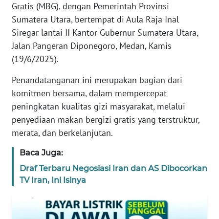
Gratis (MBG), dengan Pemerintah Provinsi
REDAKSI
Sumatera Utara, bertempat di Aula Raja Inal
Siregar lantai II Kantor Gubernur Sumatera Utara,
KARIR
Jalan Pangeran Diponegoro, Medan, Kamis
(19/6/2025).
DISCLAIMER
Penandatanganan ini merupakan bagian dari
Wahana
komitmen bersama, dalam mempercepat
News
Regional
peningkatan kualitas gizi masyarakat, melalui
penyediaan makan bergizi gratis yang terstruktur,
WN
merata, dan berkelanjutan.
SUMUT
Baca Juga:
WN
Draf Terbaru Negosiasi Iran dan AS Dibocorkan
JAKARTA
TV Iran, Ini Isinya
WN
JABAR