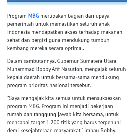
RIAU
Program
MBG
merupakan bagian dari upaya
WN
SERAMBI
pemerintah untuk memastikan seluruh anak
Indonesia mendapatkan akses terhadap makanan
WN
sehat dan bergizi guna mendukung tumbuh
JAMBI
kembang mereka secara optimal.
Dalam sambutannya, Gubernur Sumatera Utara,
WN
SULTRA
Muhammad Bobby Afif Nasution, mengajak seluruh
kepala daerah untuk bersama-sama mendukung
WN
program prioritas nasional tersebut.
NTB
"Saya mengajak kita semua untuk mensukseskan
WN
program MBG. Program ini menjadi pekerjaan
SULTENG
rumah dan tanggung jawab kita bersama, untuk
mencapai target 1.200 titik yang harus terpenuhi
WN
demi kesejahteraan masyarakat," imbau Bobby.
SULBAR