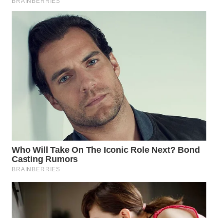
BEKASI
WN
BOGOR
WN
DEPOK
WN
TAPANULI
UTARA
WN
SAMOSIR
WN
PADANG
LAWAS