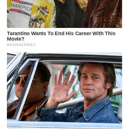
WN
INDRAMAYU
WN
KUNINGAN
WN
MAJALENGKA
WN
SUBANG
WN
SUKABUMI
WN
PURWAKARTA