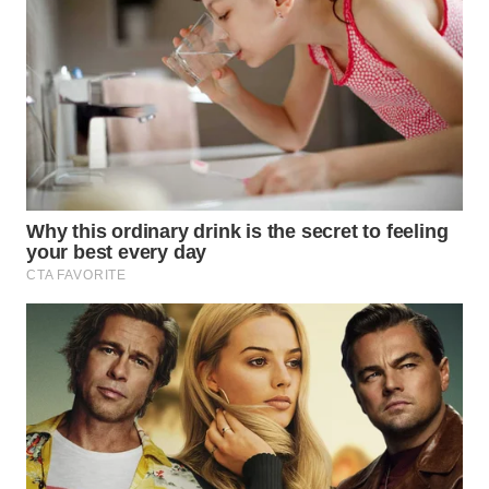
WN
SUMEDANG
WN
CIANJUR
WN
KEPULAUAN
SERIBU
WN
TANGERANG
WN
BINJAI
WN
CIREBON