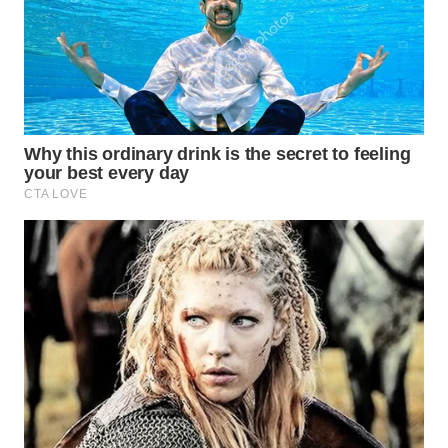
Wahana
Media
Group
WAHANA
NEWS
WAHANA
TANI
WAHANA
ADVOKAT
WAHANA
INFRASTRUKTUR
WAHANA
KONSUMEN