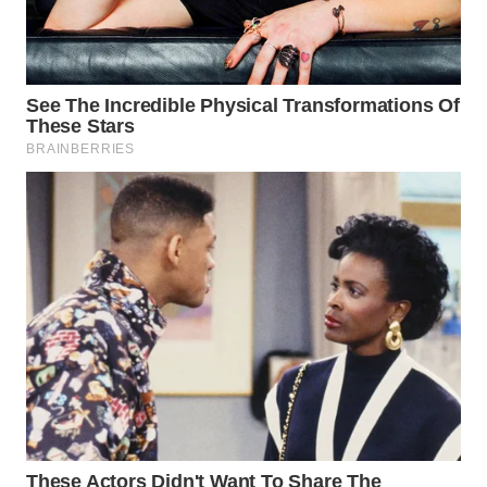
ID
MAWAKA
ID
MARTABAT
NET
PLN
WATCH
MKLI
LPKKI
LKKI
KOPEKLIN