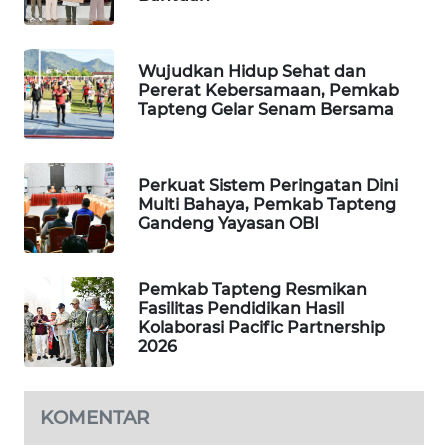
KARING
NEWS
Wujudkan Hidup Sehat dan
Pererat Kebersamaan, Pemkab
Tapteng Gelar Senam Bersama
JURNAL
MARITIM
HUMBANG
Perkuat Sistem Peringatan Dini
Multi Bahaya, Pemkab Tapteng
NEWS
Gandeng Yayasan OBI
GARONGGANG
NEWS
Pemkab Tapteng Resmikan
Fasilitas Pendidikan Hasil
Kolaborasi Pacific Partnership
FISUELRI
2026
ID
ENERGI
KOMENTAR
NEWS