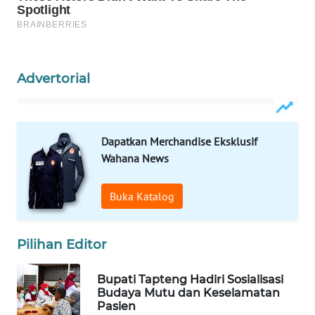
PORTAL
KONSUMEN
Advertorial
FORWAMKI
ALPERKLINAS
Dapatkan Merchandise Eksklusif
FORJASIDA
Wahana News
TAMBANG
Buka Katalog
NEWS
Pilihan Editor
SITUNGIR
NEWS
Bupati Tapteng Hadiri Sosialisasi
Budaya Mutu dan Keselamatan
SIDIKALANG
Pasien
NEWS