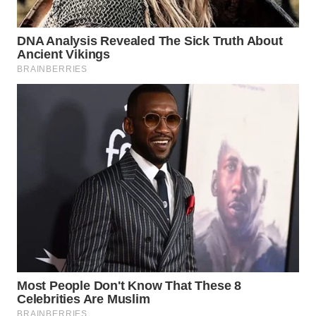
WAHANA
LISTRIK
WAHANA
TRAVEL
WAHANA
TV
WAHANANEWS
ID
WAHANANEWS
CO ID
WAHANANEWS
NET