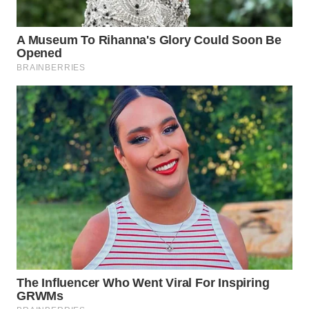
WN
TAPANULI
TENGAH
WN DELI
SERDANG
WN
TEBING
TINGGI
WN
PAKPAK
WN
KARAWANG
WN