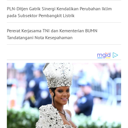
LANGKAT
PLN-Ditjen Gatrik Sinergi Kendalikan Perubahan Iklim
pada Subsektor Pembangkit Listrik
WN
TAPANULI
SELATAN
Pererat Kerjasama TNI dan Kementerian BUMN
Tandatangani Nota Kesepahaman
WN
TANJUNG
LESUNG
WN
KARO
WN
SIMALUNGUN
WN
LABUHANBATU