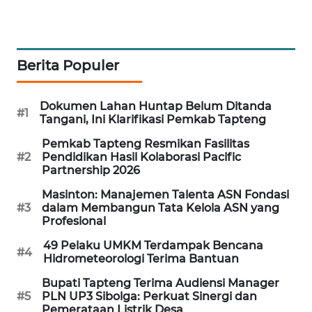
CILEUNGSI
NEWS
Berita Populer
BERKAT
NEWS
Dokumen Lahan Huntap Belum Ditanda
#1
Tangani, Ini Klarifikasi Pemkab Tapteng
BERAMPU
NEWS
Pemkab Tapteng Resmikan Fasilitas
#2
Pendidikan Hasil Kolaborasi Pacific
Partnership 2026
ANUGERAH
NEWS
Masinton: Manajemen Talenta ASN Fondasi
#3
dalam Membangun Tata Kelola ASN yang
Profesional
AKHLAK
ID
49 Pelaku UMKM Terdampak Bencana
#4
Hidrometeorologi Terima Bantuan
PERAPKI
Bupati Tapteng Terima Audiensi Manager
NEWS
#5
PLN UP3 Sibolga: Perkuat Sinergi dan
Pemerataan Listrik Desa