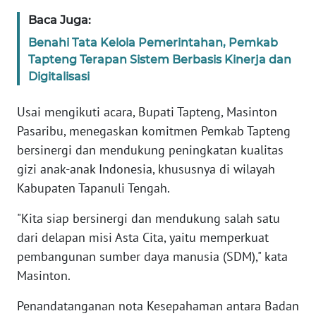
Baca Juga:
WN
Benahi Tata Kelola Pemerintahan, Pemkab
BABEL
Tapteng Terapan Sistem Berbasis Kinerja dan
Digitalisasi
WN
SUMBAR
Usai mengikuti acara, Bupati Tapteng, Masinton
Pasaribu, menegaskan komitmen Pemkab Tapteng
WN
bersinergi dan mendukung peningkatan kualitas
SUMSEL
gizi anak-anak Indonesia, khususnya di wilayah
Kabupaten Tapanuli Tengah.
WN
BENGKULU
"Kita siap bersinergi dan mendukung salah satu
dari delapan misi Asta Cita, yaitu memperkuat
WN
pembangunan sumber daya manusia (SDM)," kata
LAMPUNG
Masinton.
WN
Penandatanganan nota Kesepahaman antara Badan
JATENG