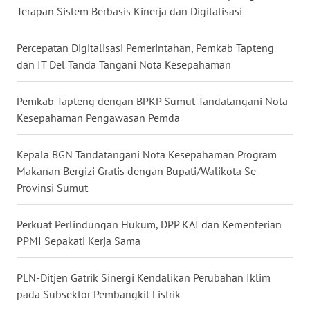
Terapan Sistem Berbasis Kinerja dan Digitalisasi
WN
MALUKU
Percepatan Digitalisasi Pemerintahan, Pemkab Tapteng
dan IT Del Tanda Tangani Nota Kesepahaman
WN
MALUT
Pemkab Tapteng dengan BPKP Sumut Tandatangani Nota
Kesepahaman Pengawasan Pemda
WN
DAIRI
Kepala BGN Tandatangani Nota Kesepahaman Program
Makanan Bergizi Gratis dengan Bupati/Walikota Se-
WN
Provinsi Sumut
DANAU
TOBA
Perkuat Perlindungan Hukum, DPP KAI dan Kementerian
PPMI Sepakati Kerja Sama
WN
NIAS
PLN-Ditjen Gatrik Sinergi Kendalikan Perubahan Iklim
pada Subsektor Pembangkit Listrik
WN