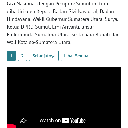
Gizi Nasional dengan Pemprov Sumut ini turut
dihadiri oleh Kepala Badan Gizi Nasional, Dadan
WN
Hindayana, Wakil Gubernur Sumatera Utara, Surya,
NUSANTARA
Ketua DPRD Sumut, Erni Ariyanti, unsur
Forkopimda Sumatera Utara, serta para Bupati dan
WN
JOGJA
Wali Kota se-Sumatera Utara.
1
2
Selanjutnya
Lihat Semua
WN
JATIM
WN
BALI
WN
KALBAR
WN
KALTENG