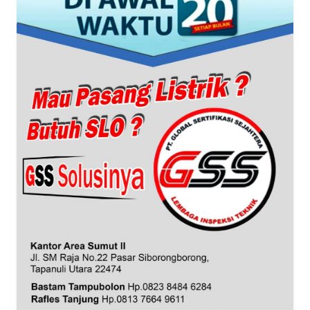
WN
BANTEN
WN
NTT
WN
KEPRI
WN
PAPUA
WN
PAPUA
BARAT
WN