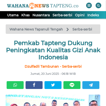
Utama
Khas
Nusantara
Serba-serbi
Opini
Indeks
WAHANA
Tutup
TV
Wahana News Tapanuli Tengah
Serba-serbi
Pemkab Tapteng Dukung
UTAMA
Peningkatan Kualitas Gizi Anak
KHAS
Indonesia
Dzulfadli Tambunan - Serba-serbi
NUSANTARA
Jumat, 20 Juni 2025 - 06:18 WIB
SERBA-
SERBI
OPINI