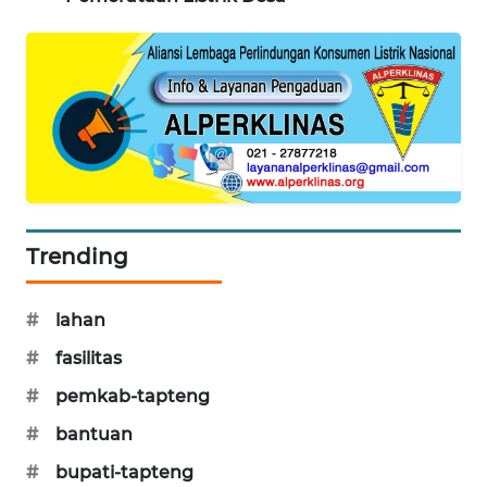
SONYA
ASA
NEWS
Trending
#
lahan
#
fasilitas
#
pemkab-tapteng
#
bantuan
#
bupati-tapteng