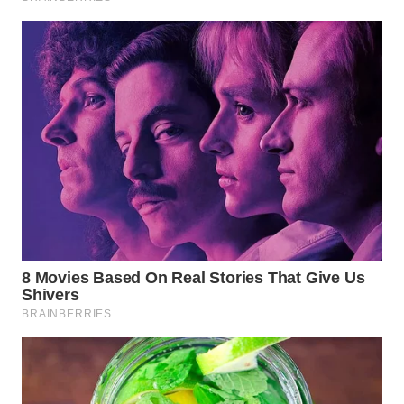
WAHANA
SPORT
WAHANA
UMKM
WAHANA
SELEB
WAHANA
PERSONA
WAHANA
OTOMOTIF
WAHANA
HEALTH