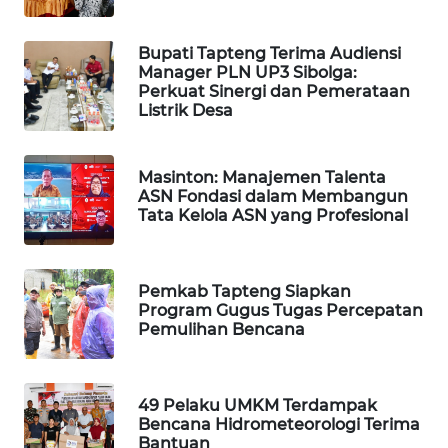
SIBARAGAS
Bupati Tapteng Terima Audiensi
NEWS
Manager PLN UP3 Sibolga:
Perkuat Sinergi dan Pemerataan
Listrik Desa
METRO
SIANTAR
NEWS
Masinton: Manajemen Talenta
ASN Fondasi dalam Membangun
Tata Kelola ASN yang Profesional
METRO
MEDAN
NEWS
Pemkab Tapteng Siapkan
Program Gugus Tugas Percepatan
METRO
Pemulihan Bencana
JAKARTA
NEWS
49 Pelaku UMKM Terdampak
KRT
Bencana Hidrometeorologi Terima
NEWS
Bantuan