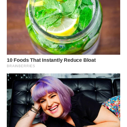
WAHANA
DESA
WISATA
LAPAK
WAHANA
Wahana
Network
KONSUMEN
LISTRIK
MASYARAKAT
KELISTRIKAN
WALINKI