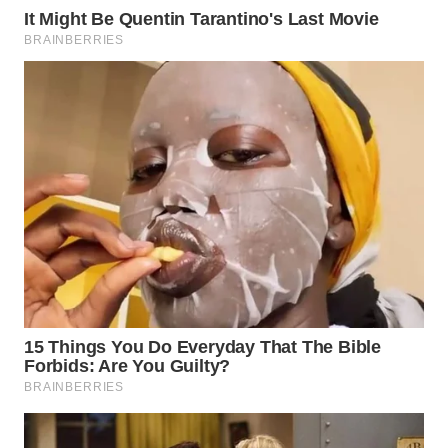
WN
PRIANGAN
TIMUR
WN
SEMARANG
WN
SOLO
WN
BOROBUDUR
WN
MADURA
WN