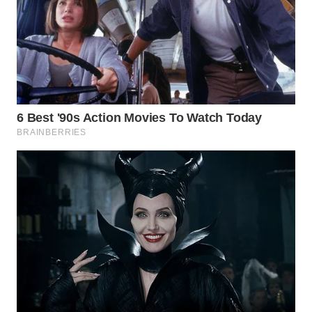
WN
PRIANGAN
TIMUR
WN
SEMARANG
WN
SOLO
WN
BOROBUDUR
WN
MADURA
WN