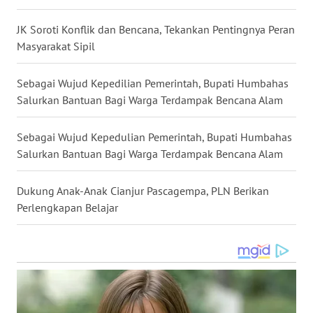
WN
JK Soroti Konflik dan Bencana, Tekankan Pentingnya Peran
MALUKU
Masyarakat Sipil
WN
Sebagai Wujud Kepedilian Pemerintah, Bupati Humbahas
MALUT
Salurkan Bantuan Bagi Warga Terdampak Bencana Alam
WN
Sebagai Wujud Kepedulian Pemerintah, Bupati Humbahas
DAIRI
Salurkan Bantuan Bagi Warga Terdampak Bencana Alam
WN
Dukung Anak-Anak Cianjur Pascagempa, PLN Berikan
DANAU
Perlengkapan Belajar
TOBA
WN
NIAS
WN