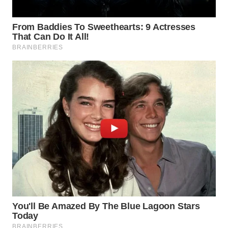
SURABAYA
WN
NATUNA
WN
BINTAN
WN
MANDALIKA
WN
LIKUPANG
WN
LABUANBAJO
WN
BORNEO