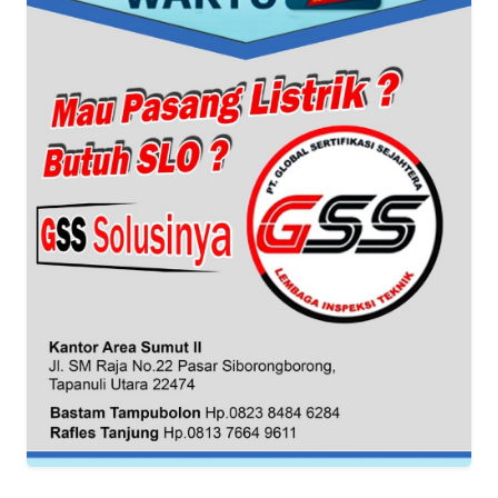
WN
BANTEN
WN
NTT
WN
KEPRI
WN
PAPUA
WN
PAPUA
BARAT
WN