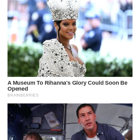
WN
INDRAMAYU
WN
KUNINGAN
WN
MAJALENGKA
WN
SUBANG
WN
SUKABUMI
WN
PURWAKARTA