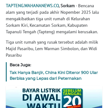
REDAKSI
TAPTENG.WAHANANEWS.CO
, Sorkam
- Bencana
alam yang terjadi pada akhir Nopember 2025 lalu
KARIR
mengakibatkan tiga unit rumah di Kelurahan
Sorkam Kiri, Kecamatan Sorkam, Kabupaten
DISCLAIMER
Tapanuli Tengah (Tapteng) mengalami kerusakan.
Tiga unit rumah yang rusak tersebut adalah milik
Wahana
News
Majid Pasaribu, Lem Warman Simbolon, dan Widi
Regional
Pasaribu
WN
Baca Juga:
SUMUT
Tak Hanya Banjir, China Kini Diteror 900 Ular
Berbisa yang Lepas dari Peternakan
WN
JAKARTA
WN
JABAR