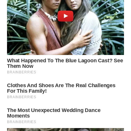
WAHANA
LISTRIK
WAHANA
TRAVEL
WAHANA
TV
WAHANANEWS
ID
WAHANANEWS
CO ID
WAHANANEWS
NET