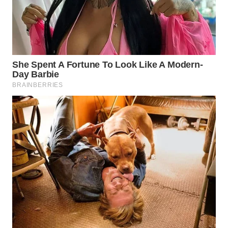
WN
TAPANULI
TENGAH
WN DELI
SERDANG
WN
TEBING
TINGGI
WN
PAKPAK
WN
KARAWANG
WN