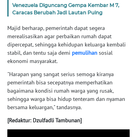
Venezuela Diguncang Gempa Kembar M 7,
Caracas Berubah Jadi Lautan Puing
WN
BABEL
Majid berharap, pemerintah dapat segera
merealisasikan agar perbaikan rumah dapat
WN
dipercepat, sehingga kehidupan keluarga kembali
SUMBAR
stabil, dan tentu saja demi
pemulihan
sosial
ekonomi masyarakat.
WN
SUMSEL
"Harapan yang sangat serius semoga kiranya
pemerintah bisa secepatnya memperhatikan
WN
bagaimana kondisi rumah warga yang rusak,
BENGKULU
sehingga warga bisa hidup tenteram dan nyaman
bersama keluargan," tandasnya.
WN
LAMPUNG
[Redaktur: Dzulfadli Tambunan]
WN
JATENG