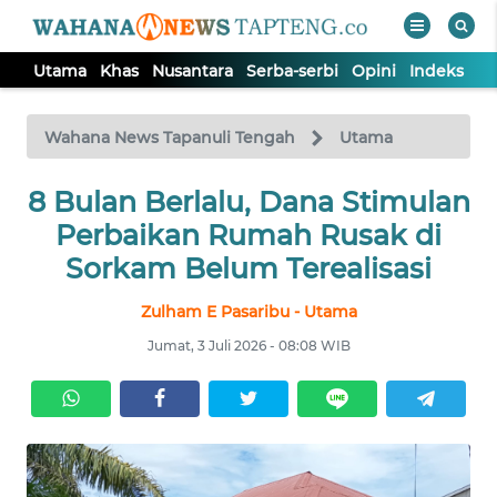
Utama
Khas
Nusantara
Serba-serbi
Opini
Indeks
WAHANA
Tutup
TV
Wahana News Tapanuli Tengah
Utama
8 Bulan Berlalu, Dana Stimulan
UTAMA
Perbaikan Rumah Rusak di
KHAS
Sorkam Belum Terealisasi
Zulham E Pasaribu - Utama
NUSANTARA
Jumat, 3 Juli 2026 - 08:08 WIB
SERBA-
SERBI
OPINI