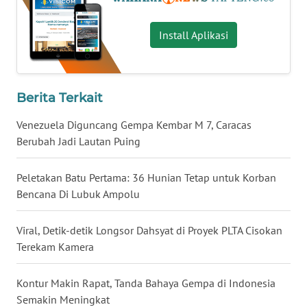
WN
Install Aplikasi
KALTARA
WN
KALSEL
Berita Terkait
Venezuela Diguncang Gempa Kembar M 7, Caracas
WN
Berubah Jadi Lautan Puing
KALTIM
Peletakan Batu Pertama: 36 Hunian Tetap untuk Korban
WN
Bencana Di Lubuk Ampolu
SULSEL
Viral, Detik-detik Longsor Dahsyat di Proyek PLTA Cisokan
WN
Terekam Kamera
GORONTALO
Kontur Makin Rapat, Tanda Bahaya Gempa di Indonesia
WN
SULUT
Semakin Meningkat