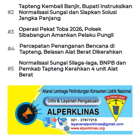
Tapteng Kembali Banjir, Bupati Instruksikan
#2
Normalisasi Sungai dan Siapkan Solusi
SIBARAGAS
Jangka Panjang
NEWS
Operasi Pekat Toba 2026, Polsek
#3
Sibabangun Amankan Pelaku Pungli
METRO
SIANTAR
Percepatan Penanganan Bencana di
#4
Tapteng, Belasan Alat Berat Dikerahkan
NEWS
Normalisasi Sungai Silaga-laga, BNPB dan
METRO
#5
Pemkab Tapteng Kerahkan 4 unit Alat
Berat
MEDAN
NEWS
METRO
JAKARTA
NEWS
KRT
NEWS