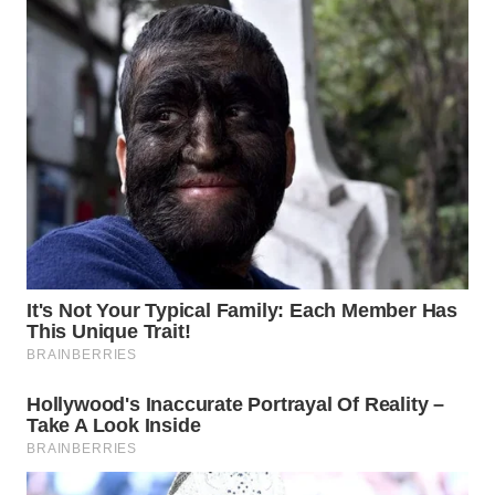
WN
SUMEDANG
WN
CIANJUR
WN
KEPULAUAN
SERIBU
WN
TANGERANG
WN
BINJAI
WN
CIREBON