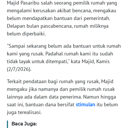
RIAU
Majid Pasaribu salah seorang pemilik rumah yang
mengalami kerusakan akibat bencana, mengakau
WN
belum mendapatkan bantuan dari pemerintah.
SERAMBI
Delapan bulan pascabencana, rumah miliknya
belum diperbaiki.
WN
JAMBI
"Sampai sekarang belum ada bantuan untuk rumah
kami yang rusak. Padahal rumah kami itu sudah
WN
tidak layak untuk ditempati," kata Majid, Kamis
SULTRA
(2/7/2026).
WN
Terkait pendataan bagi rumah yang rusak, Majid
NTB
mengaku jika namanya dan pemilik rumah rusak
lainnya ada dalam data penerima. Namun hingga
WN
saat ini, bantuan dana bersifat
stimulan
itu belum
SULTENG
juga terealisasi.
WN
Baca Juga:
SULBAR