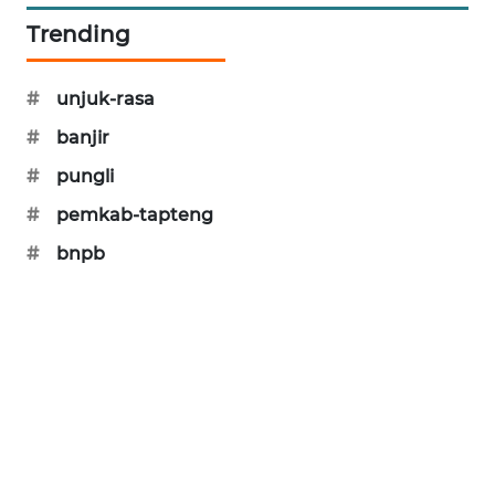
Trending
KARING
NEWS
#
unjuk-rasa
JURNAL
#
banjir
MARITIM
#
pungli
HUMBANG
#
pemkab-tapteng
NEWS
#
bnpb
GARONGGANG
NEWS
FISUELRI
ID
ENERGI
NEWS