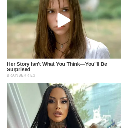
LANGKAT
WN
TAPANULI
SELATAN
WN
TANJUNG
LESUNG
WN
KARO
WN
SIMALUNGUN
WN
LABUHANBATU