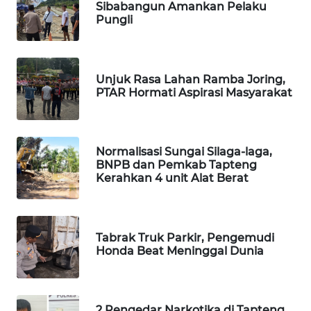
ID
Sibabangun Amankan Pelaku
Pungli
MAWAKA
ID
Unjuk Rasa Lahan Ramba Joring,
MARTABAT
PTAR Hormati Aspirasi Masyarakat
NET
PLN
Normalisasi Sungai Silaga-laga,
WATCH
BNPB dan Pemkab Tapteng
Kerahkan 4 unit Alat Berat
MKLI
LPKKI
Tabrak Truk Parkir, Pengemudi
Honda Beat Meninggal Dunia
LKKI
KOPEKLIN
2 Pengedar Narkotika di Tapteng