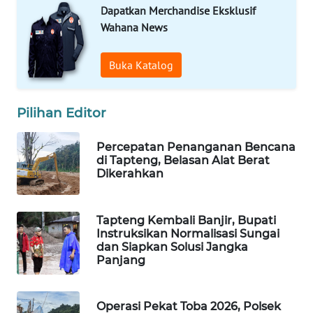
Dapatkan Merchandise Eksklusif
Wahana News
WAHANA
DESA
WISATA
Buka Katalog
LAPAK
Pilihan Editor
WAHANA
Percepatan Penanganan Bencana
Wahana
di Tapteng, Belasan Alat Berat
Network
Dikerahkan
KONSUMEN
LISTRIK
Tapteng Kembali Banjir, Bupati
Instruksikan Normalisasi Sungai
dan Siapkan Solusi Jangka
MASYARAKAT
Panjang
KELISTRIKAN
WALINKI
Operasi Pekat Toba 2026, Polsek