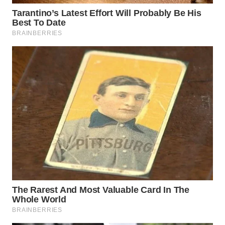
BEKASI
WN
BOGOR
WN
DEPOK
WN
TAPANULI
UTARA
WN
SAMOSIR
WN
PADANG
LAWAS