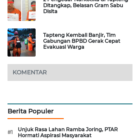
Ditangkap, Belasan Gram Sabu
Disita
PORTAL
KONSUMEN
Tapteng Kembali Banjir, Tim
FORWAMKI
Gabungan BPBD Gerak Cepat
Evakuasi Warga
ALPERKLINAS
FORJASIDA
KOMENTAR
TAMBANG
NEWS
SITUNGIR
Berita Populer
NEWS
Unjuk Rasa Lahan Ramba Joring, PTAR
#1
SIDIKALANG
Hormati Aspirasi Masyarakat
NEWS