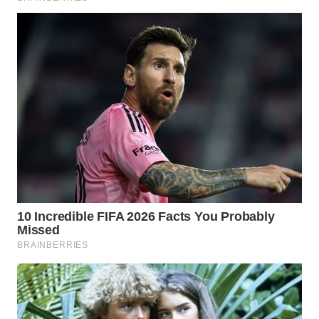
Wahana
Media
Group
WAHANA
NEWS
WAHANA
TANI
WAHANA
ADVOKAT
WAHANA
INFRASTRUKTUR
WAHANA
KONSUMEN