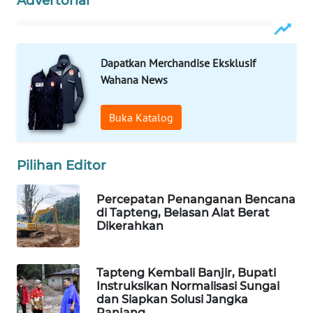
Advertorial
WAHANA
SPORT
Dapatkan Merchandise Eksklusif
Wahana News
WAHANA
UMKM
Buka Katalog
WAHANA
SELEB
Pilihan Editor
WAHANA
Percepatan Penanganan Bencana
PERSONA
di Tapteng, Belasan Alat Berat
Dikerahkan
WAHANA
OTOMOTIF
Tapteng Kembali Banjir, Bupati
Instruksikan Normalisasi Sungai
WAHANA
dan Siapkan Solusi Jangka
HEALTH
Panjang