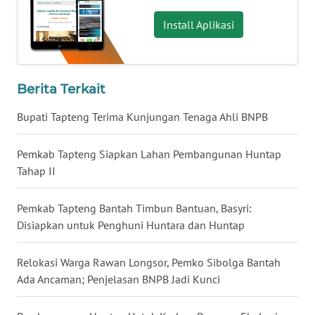
Install Aplikasi
WN
MALUKU
WN
Berita Terkait
MALUT
Bupati Tapteng Terima Kunjungan Tenaga Ahli BNPB
WN
DAIRI
Pemkab Tapteng Siapkan Lahan Pembangunan Huntap
Tahap II
WN
DANAU
Pemkab Tapteng Bantah Timbun Bantuan, Basyri:
TOBA
Disiapkan untuk Penghuni Huntara dan Huntap
WN
Relokasi Warga Rawan Longsor, Pemko Sibolga Bantah
NIAS
Ada Ancaman; Penjelasan BNPB Jadi Kunci
WN