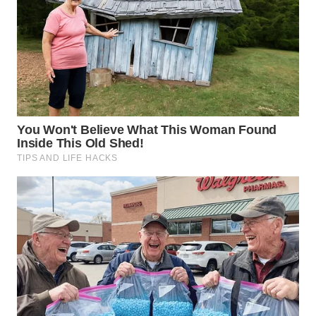
WN
TAPANULI
TENGAH
WN DELI
SERDANG
WN
TEBING
TINGGI
WN
PAKPAK
WN
KARAWANG
WN