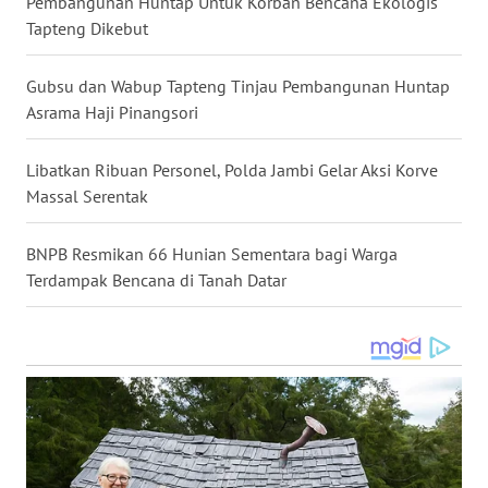
Pembangunan Huntap Untuk Korban Bencana Ekologis
LANGKAT
Tapteng Dikebut
WN
Gubsu dan Wabup Tapteng Tinjau Pembangunan Huntap
TAPANULI
SELATAN
Asrama Haji Pinangsori
WN
Libatkan Ribuan Personel, Polda Jambi Gelar Aksi Korve
TANJUNG
Massal Serentak
LESUNG
BNPB Resmikan 66 Hunian Sementara bagi Warga
WN
Terdampak Bencana di Tanah Datar
KARO
WN
SIMALUNGUN
WN
LABUHANBATU