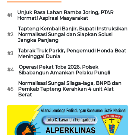
Unjuk Rasa Lahan Ramba Joring, PTAR
PORTAL
#1
Hormati Aspirasi Masyarakat
KONSUMEN
Tapteng Kembali Banjir, Bupati Instruksikan
#2
Normalisasi Sungai dan Siapkan Solusi
FORWAMKI
Jangka Panjang
Tabrak Truk Parkir, Pengemudi Honda Beat
ALPERKLINAS
#3
Meninggal Dunia
Operasi Pekat Toba 2026, Polsek
FORJASIDA
#4
Sibabangun Amankan Pelaku Pungli
Normalisasi Sungai Silaga-laga, BNPB dan
TAMBANG
#5
Pemkab Tapteng Kerahkan 4 unit Alat
NEWS
Berat
SITUNGIR
NEWS
SIDIKALANG
NEWS