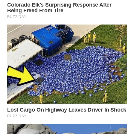
Wahana
Media
Group
WAHANA
NEWS
WAHANA
TANI
WAHANA
ADVOKAT
WAHANA
INFRASTRUKTUR
WAHANA
KONSUMEN