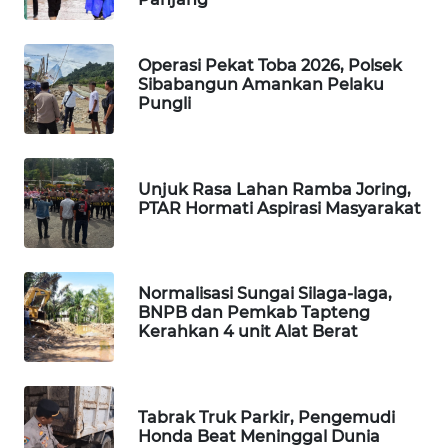
WAHANA
DESA
Operasi Pekat Toba 2026, Polsek
Sibabangun Amankan Pelaku
WISATA
Pungli
LAPAK
WAHANA
Unjuk Rasa Lahan Ramba Joring,
PTAR Hormati Aspirasi Masyarakat
Wahana
Network
KONSUMEN
Normalisasi Sungai Silaga-laga,
LISTRIK
BNPB dan Pemkab Tapteng
Kerahkan 4 unit Alat Berat
MASYARAKAT
KELISTRIKAN
Tabrak Truk Parkir, Pengemudi
WALINKI
Honda Beat Meninggal Dunia