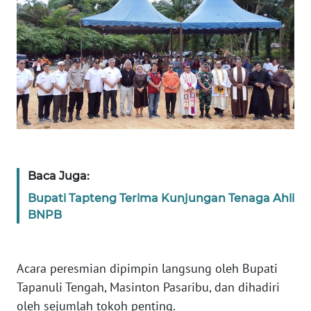
WN
BABEL
WN
SUMBAR
WN
SUMSEL
Baca Juga:
WN
Bupati Tapteng Terima Kunjungan Tenaga Ahli
BENGKULU
BNPB
WN
LAMPUNG
Acara peresmian dipimpin langsung oleh Bupati
Tapanuli Tengah, Masinton Pasaribu, dan dihadiri
WN
oleh sejumlah tokoh penting.
JATENG