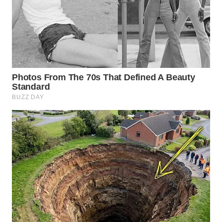
WN
SUMEDANG
WN
CIANJUR
WN
KEPULAUAN
SERIBU
WN
TANGERANG
WN
BINJAI
WN
CIREBON