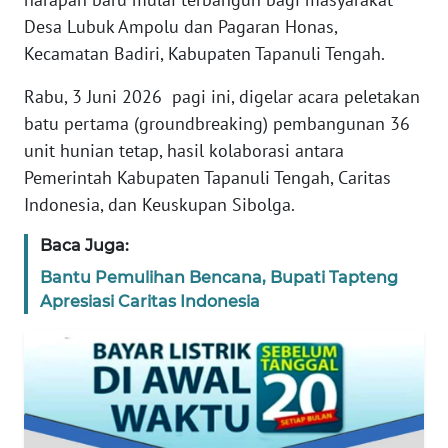
REDAKSI
Desa Lubuk Ampolu dan Pagaran Honas,
Kecamatan Badiri, Kabupaten Tapanuli Tengah.
KARIR
Rabu, 3 Juni 2026 pagi ini, digelar acara peletakan
batu pertama (groundbreaking) pembangunan 36
DISCLAIMER
unit hunian tetap, hasil kolaborasi antara
Wahana
Pemerintah Kabupaten Tapanuli Tengah, Caritas
News
Indonesia, dan Keuskupan Sibolga.
Regional
Baca Juga:
WN
Bantu Pemulihan Bencana, Bupati Tapteng
SUMUT
Apresiasi Caritas Indonesia
WN
JAKARTA
WN
JABAR