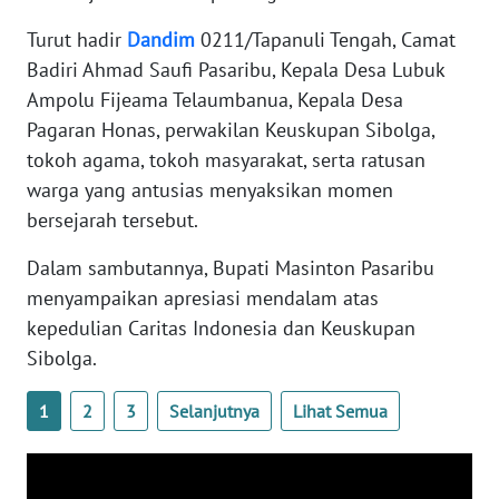
Turut hadir
Dandim
0211/Tapanuli Tengah, Camat
WN
Badiri Ahmad Saufi Pasaribu, Kepala Desa Lubuk
NUSANTARA
Ampolu Fijeama Telaumbanua, Kepala Desa
Pagaran Honas, perwakilan Keuskupan Sibolga,
WN
tokoh agama, tokoh masyarakat, serta ratusan
JOGJA
warga yang antusias menyaksikan momen
bersejarah tersebut.
WN
JATIM
Dalam sambutannya, Bupati Masinton Pasaribu
menyampaikan apresiasi mendalam atas
WN
BALI
kepedulian Caritas Indonesia dan Keuskupan
Sibolga.
WN
KALBAR
1
2
3
Selanjutnya
Lihat Semua
WN
KALTENG