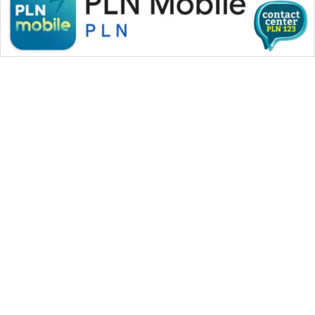
WAHANA MEDIA GROUP
|
|
|
WAHANA NEWS co
WAHANA TANI
WAHANA ADVOKAT
|
|
WAHANA INFRASTRUKTUR
WAHANA KONSUMEN
|
|
|
WAHANA LISTRIK
WAHANA TRAVEL
WAHANA TV
|
|
|
WAHANANEWS id
WAHANANEWS CO ID
WAHANANEWS NET
|
|
|
WAHANA SPORT ID
Wahana UMKM
Wahana Seleb