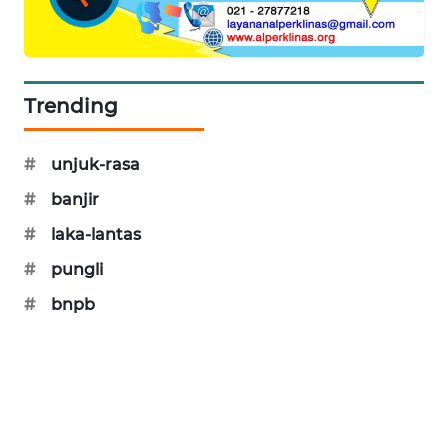
SIBARAGAS
NEWS
Trending
METRO
SIANTAR
#
unjuk-rasa
NEWS
#
banjir
METRO
#
laka-lantas
MEDAN
NEWS
#
pungli
#
bnpb
METRO
JAKARTA
NEWS
KRT
NEWS