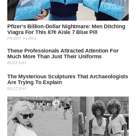
BEKASI
WN
BOGOR
WN
DEPOK
WN
TAPANULI
UTARA
WN
SAMOSIR
WN
PADANG
LAWAS