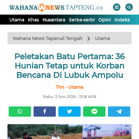
Utama
Khas
Nusantara
Serba-serbi
Opini
Indeks
WAHANA
Tutup
TV
Wahana News Tapanuli Tengah
Utama
Peletakan Batu Pertama: 36
UTAMA
Hunian Tetap untuk Korban
KHAS
Bencana Di Lubuk Ampolu
Tim - Utama
NUSANTARA
Rabu, 3 Juni 2026 - 13:16 WIB
SERBA-
SERBI
OPINI