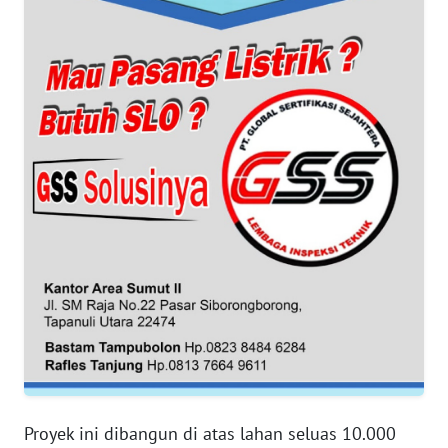
WN
BANTEN
WN
NTT
WN
KEPRI
WN
PAPUA
WN
PAPUA
BARAT
WN
Proyek ini dibangun di atas lahan seluas 10.000