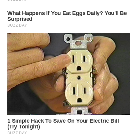
WN
PRIANGAN
TIMUR
WN
SEMARANG
WN
SOLO
WN
BOROBUDUR
WN
MADURA
WN