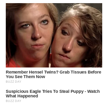
SURABAYA
WN
NATUNA
WN
BINTAN
WN
MANDALIKA
WN
LIKUPANG
WN
LABUANBAJO
WN
BORNEO