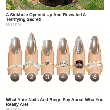
WN
INDRAMAYU
WN
KUNINGAN
WN
MAJALENGKA
WN
SUBANG
WN
SUKABUMI
WN
PURWAKARTA