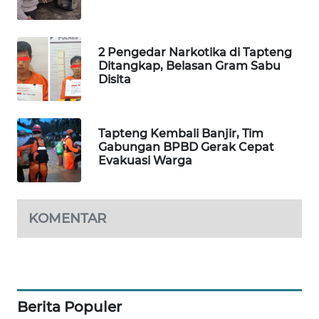
ID
MAWAKA
2 Pengedar Narkotika di Tapteng
ID
Ditangkap, Belasan Gram Sabu
Disita
MARTABAT
NET
Tapteng Kembali Banjir, Tim
PLN
Gabungan BPBD Gerak Cepat
Evakuasi Warga
WATCH
MKLI
KOMENTAR
LPKKI
LKKI
Berita Populer
KOPEKLIN