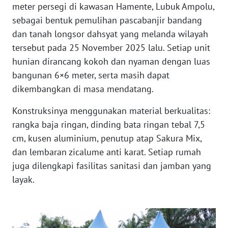
RIAU
meter persegi di kawasan Hamente, Lubuk Ampolu,
sebagai bentuk pemulihan pascabanjir bandang
WN
dan tanah longsor dahsyat yang melanda wilayah
SERAMBI
tersebut pada 25 November 2025 lalu. Setiap unit
hunian dirancang kokoh dan nyaman dengan luas
WN
bangunan 6×6 meter, serta masih dapat
JAMBI
dikembangkan di masa mendatang.
WN
Konstruksinya menggunakan material berkualitas:
SULTRA
rangka baja ringan, dinding bata ringan tebal 7,5
cm, kusen aluminium, penutup atap Sakura Mix,
WN
dan lembaran zicalume anti karat. Setiap rumah
NTB
juga dilengkapi fasilitas sanitasi dan jamban yang
layak.
WN
SULTENG
WN
SULBAR