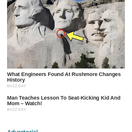
WAHANA
LISTRIK
WAHANA
TRAVEL
WAHANA
TV
WAHANANEWS
ID
WAHANANEWS
CO ID
WAHANANEWS
NET