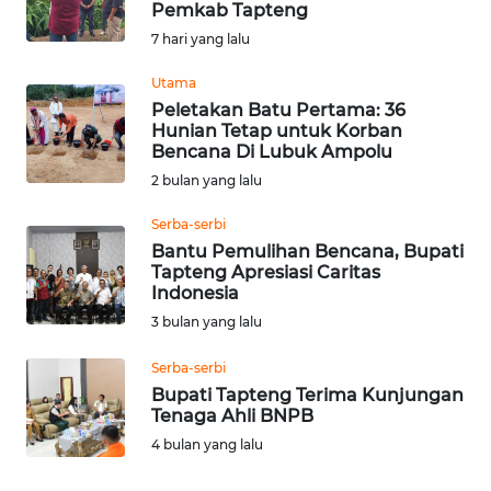
Pemkab Tapteng
Informasi
7 hari yang lalu
INDEKS
Utama
BERITA
Peletakan Batu Pertama: 36
Hunian Tetap untuk Korban
Bencana Di Lubuk Ampolu
KONTAK
2 bulan yang lalu
KAMI
Serba-serbi
INFO
Bantu Pemulihan Bencana, Bupati
IKLAN
Tapteng Apresiasi Caritas
Indonesia
3 bulan yang lalu
TENTANG
KAMI
Serba-serbi
Bupati Tapteng Terima Kunjungan
PEDOMAN
Tenaga Ahli BNPB
MEDIA
4 bulan yang lalu
SIBER