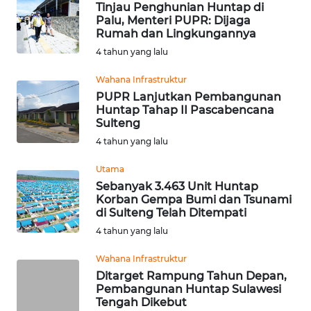
Tinjau Penghunian Huntap di
Palu, Menteri PUPR: Dijaga
WN
Rumah dan Lingkungannya
KALTARA
4 tahun yang lalu
Wahana Infrastruktur
WN
KALSEL
PUPR Lanjutkan Pembangunan
Huntap Tahap II Pascabencana
Sulteng
WN
4 tahun yang lalu
KALTIM
Utama
WN
Sebanyak 3.463 Unit Huntap
SULSEL
Korban Gempa Bumi dan Tsunami
di Sulteng Telah Ditempati
4 tahun yang lalu
WN
GORONTALO
Wahana Infrastruktur
Ditarget Rampung Tahun Depan,
WN
Pembangunan Huntap Sulawesi
SULUT
Tengah Dikebut