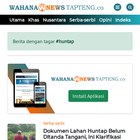
Utama
Khas
Nusantara
Serba-serbi
Opini
Indeks
WAHANA
Tutup
TV
Berita dengan tagar
#huntap
UTAMA
KHAS
NUSANTARA
Install Aplikasi
SERBA-
SERBI
Serba-serbi
Dokumen Lahan Huntap Belum
OPINI
Ditanda Tangani, Ini Klarifikasi