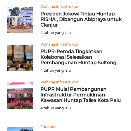
Wahana Infrastruktur
Presiden Jokowi Tinjau Huntap
WN
RISHA , Dibangun Abipraya untuk
NUSANTARA
Cianjur
4 tahun yang lalu
WN
JOGJA
Wahana Infrastruktur
PUPR-Pemda Tingkatkan
Kolaborasi Selesaikan
WN
Pembangunan Huntap Sulteng
JATIM
4 tahun yang lalu
WN
Wahana Infrastruktur
BALI
PUPR Mulai Pembangunan
Infrastruktur Permukiman
Kawasan Huntap Talise Kota Palu
WN
KALBAR
4 tahun yang lalu
WN
Forjasida
KALTENG