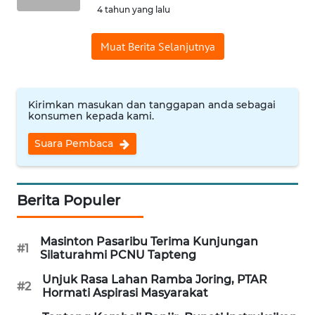
4 tahun yang lalu
WN
MALUKU
Muat Berita Selanjutnya
WN
MALUT
Kirimkan masukan dan tanggapan anda sebagai
konsumen kepada kami.
WN
Suara Pembaca
DAIRI
WN
Berita Populer
DANAU
TOBA
Masinton Pasaribu Terima Kunjungan
#1
WN
Silaturahmi PCNU Tapteng
NIAS
Unjuk Rasa Lahan Ramba Joring, PTAR
#2
Hormati Aspirasi Masyarakat
WN