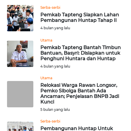
REDAKSI
Serba-serbi
Pemkab Tapteng Siapkan Lahan
Pembangunan Huntap Tahap II
KARIR
4 bulan yang lalu
DISCLAIMER
Utama
Pemkab Tapteng Bantah Timbun
Wahana
Bantuan, Basyri: Disiapkan untuk
News
Penghuni Huntara dan Huntap
Regional
4 bulan yang lalu
WN
Utama
SUMUT
Relokasi Warga Rawan Longsor,
Pemko Sibolga Bantah Ada
Ancaman; Penjelasan BNPB Jadi
WN
Kunci
JAKARTA
5 bulan yang lalu
WN
Serba-serbi
JABAR
Pembangunan Huntap Untuk