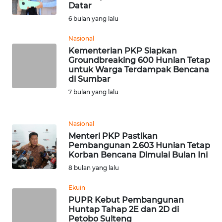
RIAU
Datar
6 bulan yang lalu
WN
SERAMBI
Nasional
Kementerian PKP Siapkan
Groundbreaking 600 Hunian Tetap
WN
untuk Warga Terdampak Bencana
JAMBI
di Sumbar
7 bulan yang lalu
WN
SULTRA
Nasional
Menteri PKP Pastikan
WN
Pembangunan 2.603 Hunian Tetap
NTB
Korban Bencana Dimulai Bulan Ini
8 bulan yang lalu
WN
SULTENG
Ekuin
PUPR Kebut Pembangunan
Huntap Tahap 2E dan 2D di
WN
Petobo Sulteng
SULBAR