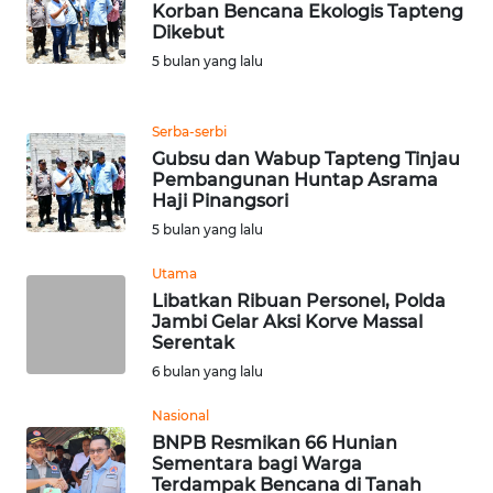
Korban Bencana Ekologis Tapteng
Dikebut
WN
5 bulan yang lalu
BANTEN
WN
Serba-serbi
NTT
Gubsu dan Wabup Tapteng Tinjau
Pembangunan Huntap Asrama
Haji Pinangsori
WN
KEPRI
5 bulan yang lalu
Utama
WN
Libatkan Ribuan Personel, Polda
PAPUA
Jambi Gelar Aksi Korve Massal
Serentak
WN
6 bulan yang lalu
PAPUA
BARAT
Nasional
BNPB Resmikan 66 Hunian
Sementara bagi Warga
WN
Terdampak Bencana di Tanah