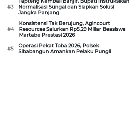
Tapteng Kembali Banjir, Bupati Instruksikan
LANGKAT
#3
Normalisasi Sungai dan Siapkan Solusi
Jangka Panjang
WN
Konsistensi Tak Berujung, Agincourt
TAPANULI
#4
Resources Salurkan Rp5,29 Miliar Beasiswa
SELATAN
Martabe Prestasi 2026
Operasi Pekat Toba 2026, Polsek
WN
#5
Sibabangun Amankan Pelaku Pungli
TANJUNG
LESUNG
WN
KARO
WN
SIMALUNGUN
WN
LABUHANBATU