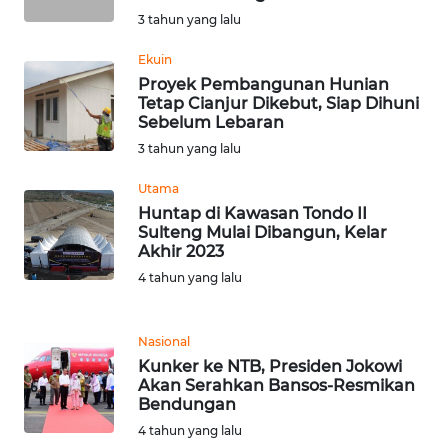
3 tahun yang lalu
WN
Ekuin
BABEL
Proyek Pembangunan Hunian
Tetap Cianjur Dikebut, Siap Dihuni
Sebelum Lebaran
WN
SUMBAR
3 tahun yang lalu
Utama
WN
Huntap di Kawasan Tondo II
SUMSEL
Sulteng Mulai Dibangun, Kelar
Akhir 2023
WN
4 tahun yang lalu
BENGKULU
Nasional
WN
Kunker ke NTB, Presiden Jokowi
LAMPUNG
Akan Serahkan Bansos-Resmikan
Bendungan
WN
4 tahun yang lalu
JATENG