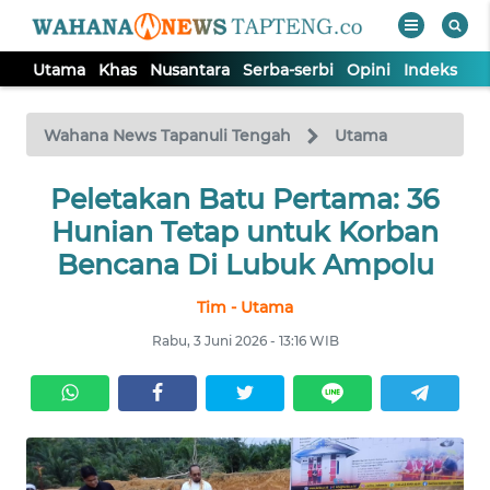
Utama
Khas
Nusantara
Serba-serbi
Opini
Indeks
WAHANA
Tutup
TV
Wahana News Tapanuli Tengah
Utama
Peletakan Batu Pertama: 36
UTAMA
Hunian Tetap untuk Korban
KHAS
Bencana Di Lubuk Ampolu
Tim - Utama
NUSANTARA
Rabu, 3 Juni 2026 - 13:16 WIB
SERBA-
SERBI
OPINI