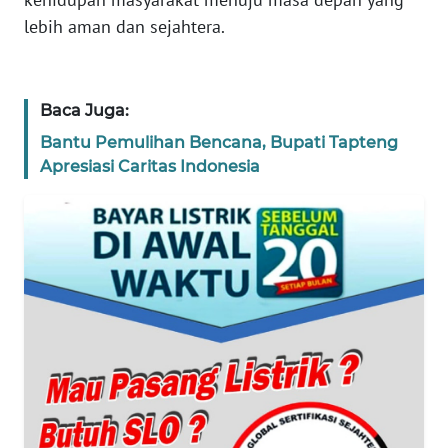
REDAKSI
lebih aman dan sejahtera.
KARIR
Baca Juga:
DISCLAIMER
Bantu Pemulihan Bencana, Bupati Tapteng
Apresiasi Caritas Indonesia
Wahana
News
Regional
WN
SUMUT
WN
JAKARTA
WN
JABAR