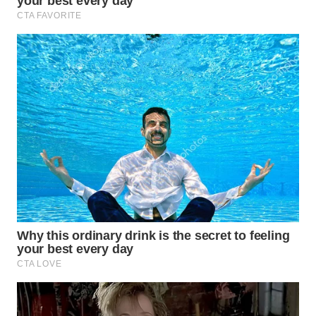
WN
INDRAMAYU
WN
KUNINGAN
WN
MAJALENGKA
WN
SUBANG
WN
SUKABUMI
WN
PURWAKARTA