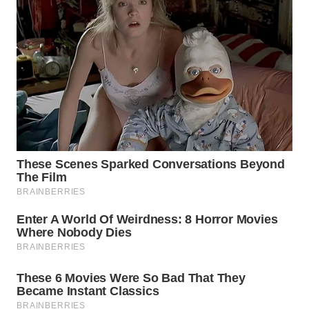
WN
PRIANGAN
TIMUR
WN
SEMARANG
WN
SOLO
WN
BOROBUDUR
WN
MADURA
WN