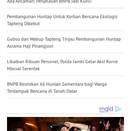
Ada Ancaman; Penjelasan BNPB Jadi Kunci
WN
Pembangunan Huntap Untuk Korban Bencana Ekologis
NUSANTARA
Tapteng Dikebut
WN
Gubsu dan Wabup Tapteng Tinjau Pembangunan Huntap
JOGJA
Asrama Haji Pinangsori
WN
Libatkan Ribuan Personel, Polda Jambi Gelar Aksi Korve
JATIM
Massal Serentak
WN
BNPB Resmikan 66 Hunian Sementara bagi Warga
BALI
Terdampak Bencana di Tanah Datar
WN
KALBAR
WN
KALTENG