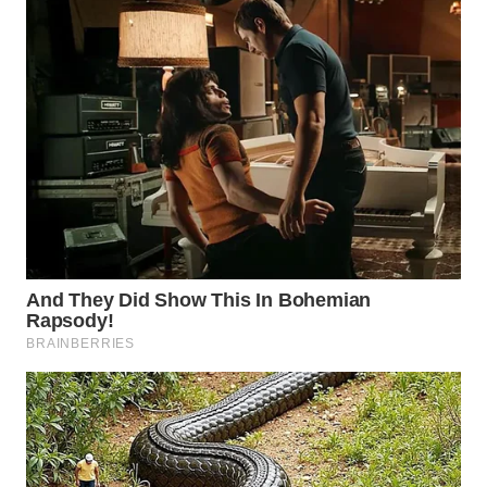
WN
TAPANULI
TENGAH
WN DELI
SERDANG
WN
TEBING
TINGGI
WN
PAKPAK
WN
KARAWANG
WN