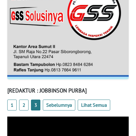
WN
BANTEN
WN
NTT
WN
KEPRI
WN
PAPUA
[REDAKTUR : JOBBINSON PURBA]
WN
1
2
3
Sebelumnya
Lihat Semua
PAPUA
BARAT
WN