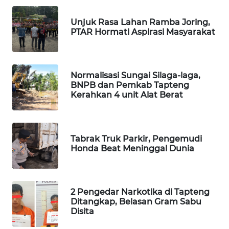
Unjuk Rasa Lahan Ramba Joring,
WAHANA
PTAR Hormati Aspirasi Masyarakat
LISTRIK
WAHANA
TRAVEL
Normalisasi Sungai Silaga-laga,
BNPB dan Pemkab Tapteng
Kerahkan 4 unit Alat Berat
WAHANA
TV
Tabrak Truk Parkir, Pengemudi
WAHANANEWS
Honda Beat Meninggal Dunia
ID
WAHANANEWS
CO ID
2 Pengedar Narkotika di Tapteng
Ditangkap, Belasan Gram Sabu
Disita
WAHANANEWS
NET