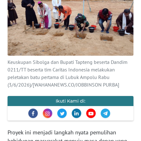
Informasi
INDEKS
BERITA
KONTAK
KAMI
Keuskupan Sibolga dan Bupati Tapteng beserta Dandim
0211/TT beserta tim Caritas Indonesia melakukan
INFO
IKLAN
peletakan batu pertama di Lubuk Ampolu Rabu
(3/6/2026)/[WAHANANEWS.CO/JOBBINSON PURBA]
TENTANG
KAMI
Ikuti Kami di:
PEDOMAN
MEDIA
SIBER
Proyek ini menjadi langkah nyata pemulihan
kehidupan masyarakat menuju masa depan yang