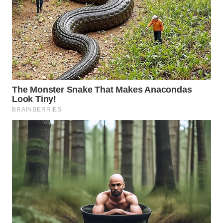
BEKASI
WN
BOGOR
WN
DEPOK
WN
TAPANULI
UTARA
WN
SAMOSIR
WN
PADANG
LAWAS