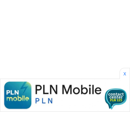
CILEUNGSI
NEWS
BERKAT
NEWS
BERAMPU
NEWS
X
ANUGERAH
NEWS
AKHLAK
ID
PERAPKI
NEWS