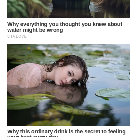
WN
SUMEDANG
WN
CIANJUR
WN
KEPULAUAN
SERIBU
WN
TANGERANG
WN
BINJAI
WN
CIREBON