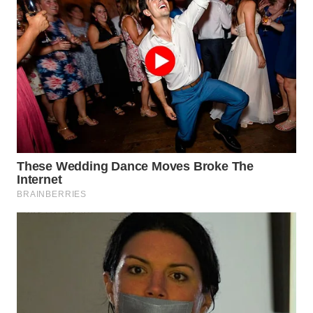
WN
KALTARA
WN
KALSEL
WN
KALTIM
WN
SULSEL
WN
GORONTALO
WN
SULUT