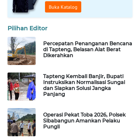
Buka Katalog
Wahana
Media
Group
Pilihan Editor
WAHANA
Percepatan Penanganan Bencana
NEWS
di Tapteng, Belasan Alat Berat
Dikerahkan
WAHANA
TANI
Tapteng Kembali Banjir, Bupati
Instruksikan Normalisasi Sungai
WAHANA
dan Siapkan Solusi Jangka
ADVOKAT
Panjang
WAHANA
Operasi Pekat Toba 2026, Polsek
INFRASTRUKTUR
Sibabangun Amankan Pelaku
Pungli
WAHANA
KONSUMEN