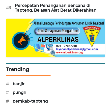
Percepatan Penanganan Bencana di
#3
Tapteng, Belasan Alat Berat Dikerahkan
WAHANA
DESA
WISATA
LAPAK
WAHANA
Wahana
Network
Trending
KONSUMEN
LISTRIK
#
banjir
MASYARAKAT
#
pungli
KELISTRIKAN
#
pemkab-tapteng
WALINKI