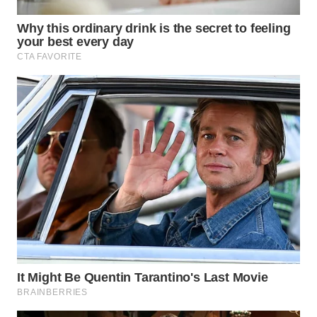
LANGKAT
WN
TAPANULI
SELATAN
WN
TANJUNG
LESUNG
WN
KARO
WN
SIMALUNGUN
WN
LABUHANBATU