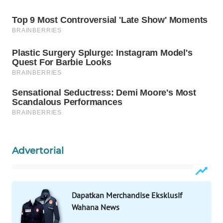
SURABAYA
WN
NATUNA
WN
BINTAN
WN
MANDALIKA
WN
LIKUPANG
Advertorial
WN
LABUANBAJO
Dapatkan Merchandise Eksklusif
Wahana News
WN
BORNEO