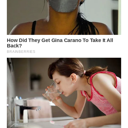
WN
MALUKU
WN
MALUT
WN
DAIRI
WN
DANAU
TOBA
WN
NIAS
WN