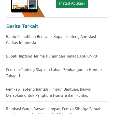
Install Aplikasi
WN
BABEL
Berita Terkait
WN
Bantu Pemulihan Bencana, Bupati Tapteng Apresiasi
SUMBAR
Caritas Indonesia
WN
Bupati Tapteng Terima Kunjungan Tenaga Ahli BNPB
SUMSEL
Pemkab Tapteng Siapkan Lahan Pembangunan Huntap
WN
BENGKULU
Tahap II
WN
Pemkab Tapteng Bantah Timbun Bantuan, Basyri:
LAMPUNG
Disiapkan untuk Penghuni Huntara dan Huntap
WN
Relokasi Warga Rawan Longsor, Pemko Sibolga Bantah
JATENG