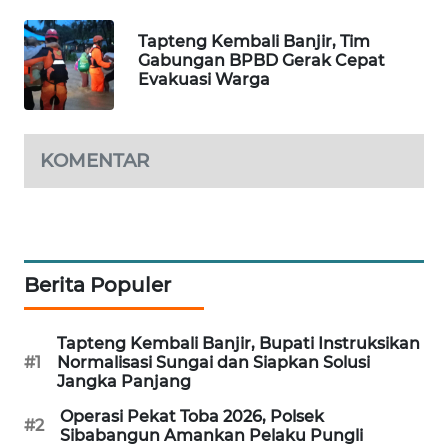
Tapteng Kembali Banjir, Tim
WAHANA
Gabungan BPBD Gerak Cepat
SPORT
Evakuasi Warga
WAHANA
UMKM
KOMENTAR
WAHANA
SELEB
WAHANA
Berita Populer
PERSONA
Tapteng Kembali Banjir, Bupati Instruksikan
WAHANA
#1
Normalisasi Sungai dan Siapkan Solusi
OTOMOTIF
Jangka Panjang
Operasi Pekat Toba 2026, Polsek
WAHANA
#2
Sibabangun Amankan Pelaku Pungli
HEALTH