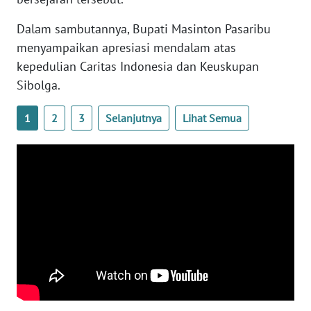
Dalam sambutannya, Bupati Masinton Pasaribu
WN
menyampaikan apresiasi mendalam atas
NUSANTARA
kepedulian Caritas Indonesia dan Keuskupan
Sibolga.
WN
JOGJA
1
2
3
Selanjutnya
Lihat Semua
WN
JATIM
WN
BALI
WN
KALBAR
WN
KALTENG