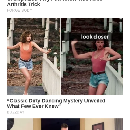
SURABAYA
WN
NATUNA
WN
BINTAN
WN
MANDALIKA
WN
LIKUPANG
WN
LABUANBAJO
WN
BORNEO