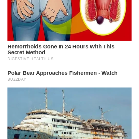
WAHANA
LISTRIK
WAHANA
TRAVEL
WAHANA
TV
WAHANANEWS
ID
WAHANANEWS
CO ID
WAHANANEWS
NET