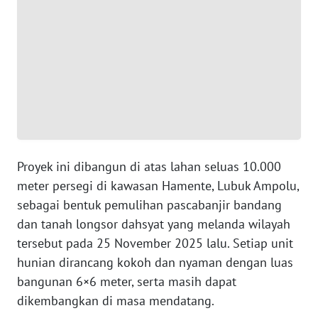
WN
BANTEN
WN
NTT
WN
KEPRI
Proyek ini dibangun di atas lahan seluas 10.000
meter persegi di kawasan Hamente, Lubuk Ampolu,
WN
PAPUA
sebagai bentuk pemulihan pascabanjir bandang
dan tanah longsor dahsyat yang melanda wilayah
WN
tersebut pada 25 November 2025 lalu. Setiap unit
PAPUA
hunian dirancang kokoh dan nyaman dengan luas
BARAT
bangunan 6×6 meter, serta masih dapat
dikembangkan di masa mendatang.
WN