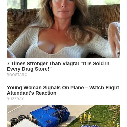
WN
SUMEDANG
WN
CIANJUR
WN
KEPULAUAN
SERIBU
WN
TANGERANG
WN
BINJAI
WN
CIREBON