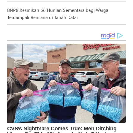
LANGKAT
BNPB Resmikan 66 Hunian Sementara bagi Warga
WN
Terdampak Bencana di Tanah Datar
TAPANULI
SELATAN
WN
TANJUNG
LESUNG
WN
KARO
WN
SIMALUNGUN
WN
LABUHANBATU