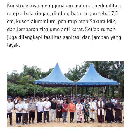
RIAU
Konstruksinya menggunakan material berkualitas:
rangka baja ringan, dinding bata ringan tebal 7,5
WN
cm, kusen aluminium, penutup atap Sakura Mix,
SERAMBI
dan lembaran zicalume anti karat. Setiap rumah
juga dilengkapi fasilitas sanitasi dan jamban yang
WN
layak.
JAMBI
WN
SULTRA
WN
NTB
WN
SULTENG
WN
SULBAR