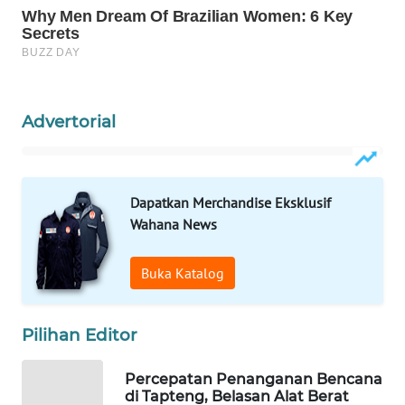
WAHANA
DESA
WISATA
Advertorial
LAPAK
WAHANA
Wahana
Dapatkan Merchandise Eksklusif
Network
Wahana News
KONSUMEN
Buka Katalog
LISTRIK
MASYARAKAT
Pilihan Editor
KELISTRIKAN
Percepatan Penanganan Bencana
WALINKI
di Tapteng, Belasan Alat Berat