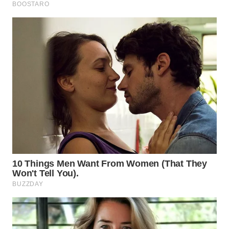
BEKASI
WN
BOGOR
WN
DEPOK
WN
TAPANULI
UTARA
WN
SAMOSIR
WN
PADANG
LAWAS