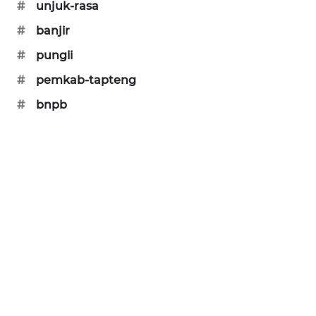
#
unjuk-rasa
CILEUNGSI
#
banjir
NEWS
#
pungli
BERKAT
#
pemkab-tapteng
NEWS
#
bnpb
BERAMPU
NEWS
ANUGERAH
NEWS
AKHLAK
ID
PERAPKI
NEWS