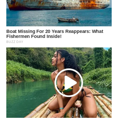
WAHANA
SPORT
WAHANA
UMKM
WAHANA
SELEB
WAHANA
PERSONA
WAHANA
OTOMOTIF
WAHANA
HEALTH