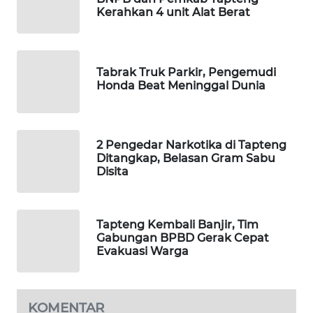
Kerahkan 4 unit Alat Berat
PORTAL
KONSUMEN
Tabrak Truk Parkir, Pengemudi
FORWAMKI
Honda Beat Meninggal Dunia
ALPERKLINAS
2 Pengedar Narkotika di Tapteng
FORJASIDA
Ditangkap, Belasan Gram Sabu
Disita
TAMBANG
NEWS
Tapteng Kembali Banjir, Tim
Gabungan BPBD Gerak Cepat
SITUNGIR
Evakuasi Warga
NEWS
SIDIKALANG
KOMENTAR
NEWS