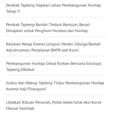
Pemkab Tapteng Siapkan Lahan Pembangunan Huntap
WN
Tahap II
MALUKU
Pemkab Tapteng Bantah Timbun Bantuan, Basyri:
WN
Disiapkan untuk Penghuni Huntara dan Huntap
MALUT
Relokasi Warga Rawan Longsor, Pemko Sibolga Bantah
WN
Ada Ancaman; Penjelasan BNPB Jadi Kunci
DAIRI
Pembangunan Huntap Untuk Korban Bencana Ekologis
WN
Tapteng Dikebut
DANAU
TOBA
Gubsu dan Wabup Tapteng Tinjau Pembangunan Huntap
Asrama Haji Pinangsori
WN
NIAS
Libatkan Ribuan Personel, Polda Jambi Gelar Aksi Korve
Massal Serentak
WN