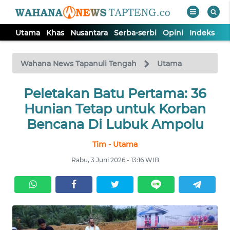
Utama
Khas
Nusantara
Serba-serbi
Opini
Indeks
WAHANA
Tutup
TV
Wahana News Tapanuli Tengah
Utama
Peletakan Batu Pertama: 36
UTAMA
Hunian Tetap untuk Korban
KHAS
Bencana Di Lubuk Ampolu
Tim - Utama
NUSANTARA
Rabu, 3 Juni 2026 - 13:16 WIB
SERBA-
SERBI
OPINI