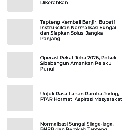
ID
Dikerahkan
MAWAKA
Tapteng Kembali Banjir, Bupati
ID
Instruksikan Normalisasi Sungai
dan Siapkan Solusi Jangka
MARTABAT
Panjang
NET
Operasi Pekat Toba 2026, Polsek
PLN
Sibabangun Amankan Pelaku
WATCH
Pungli
MKLI
Unjuk Rasa Lahan Ramba Joring,
LPKKI
PTAR Hormati Aspirasi Masyarakat
LKKI
Normalisasi Sungai Silaga-laga,
KOPEKLIN
BNPB dan Pemkab Tapteng