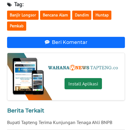
Tag:
WN
Banjir Longsor
Bencana Alam
Dandim
Huntap
KALTARA
Pemkab
WN
KALSEL
Beri Komentar
WN
KALTIM
WN
Install Aplikasi
SULSEL
WN
GORONTALO
Berita Terkait
WN
Bupati Tapteng Terima Kunjungan Tenaga Ahli BNPB
SULUT