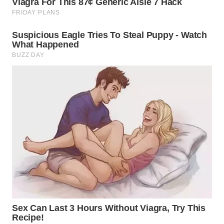
WN
TAPANULI
TENGAH
WN DELI
SERDANG
WN
TEBING
TINGGI
WN
PAKPAK
WN
KARAWANG
WN