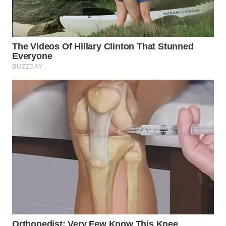
WN
PRIANGAN
TIMUR
WN
SEMARANG
WN
SOLO
WN
BOROBUDUR
WN
MADURA
WN