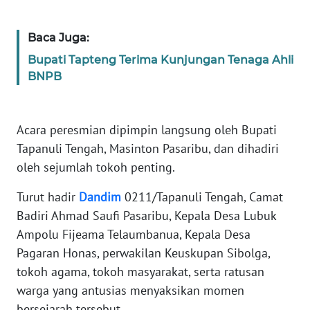
WN
Baca Juga:
BABEL
Bupati Tapteng Terima Kunjungan Tenaga Ahli
BNPB
WN
SUMBAR
Acara peresmian dipimpin langsung oleh Bupati
WN
Tapanuli Tengah, Masinton Pasaribu, dan dihadiri
SUMSEL
oleh sejumlah tokoh penting.
WN
Turut hadir
Dandim
0211/Tapanuli Tengah, Camat
BENGKULU
Badiri Ahmad Saufi Pasaribu, Kepala Desa Lubuk
Ampolu Fijeama Telaumbanua, Kepala Desa
WN
Pagaran Honas, perwakilan Keuskupan Sibolga,
LAMPUNG
tokoh agama, tokoh masyarakat, serta ratusan
warga yang antusias menyaksikan momen
WN
JATENG
bersejarah tersebut.