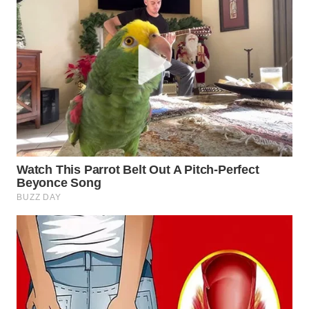
Wahana
Media
Group
WAHANA
NEWS
WAHANA
TANI
WAHANA
ADVOKAT
WAHANA
INFRASTRUKTUR
WAHANA
KONSUMEN