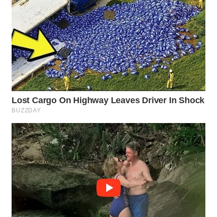
WN
INDRAMAYU
WN
KUNINGAN
WN
MAJALENGKA
WN
SUBANG
WN
SUKABUMI
WN
PURWAKARTA