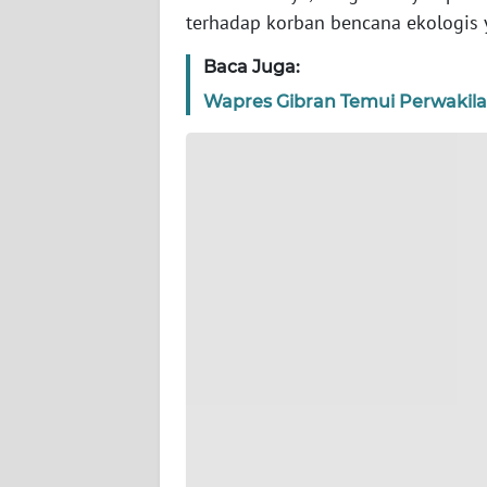
WN
terhadap korban bencana ekologis y
BANTEN
Baca Juga:
WN
Wapres Gibran Temui Perwakil
NTT
WN
KEPRI
WN
PAPUA
WN
PAPUA
BARAT
WN
RIAU