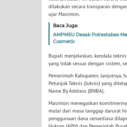
dilakukan secara transparan denga
WN
BABEL
ujar Masinton.
Baca Juga:
WN
SUMBAR
AMPMSU Desak Polrestabes Med
Cosmetic
WN
SUMSEL
Bupati menjelaskan, kendala teknis
yang tidak sesuai dengan sistem, s
WN
Pemerintah Kabupaten, lanjutnya,
BENGKULU
Petunjuk Teknis (Juknis) yang ditet
WN
Name By Address (BNBA).
LAMPUNG
Masinton menegaskan komitmennya 
mulai dari masa tanggap darurat h
WN
JATENG
penggunaan dana senantiasa dilapo
Hukum (APH) dan Pemerintah Pusat