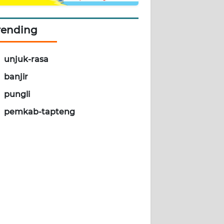
rending
unjuk-rasa
banjir
pungli
pemkab-tapteng