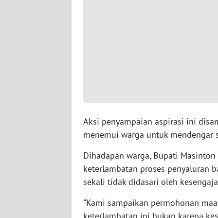
WN
SERAMBI
WN
JAMBI
WN
SULTRA
Aksi penyampaian aspirasi ini disa
WN
NTB
menemui warga untuk mendengar s
Dihadapan warga, Bupati Masinto
WN
SULTENG
keterlambatan proses penyaluran b
sekali tidak didasari oleh kesengaja
WN
“Kami sampaikan permohonan maaf a
SULBAR
keterlambatan ini bukan karena kes