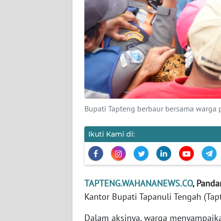
KARIR
DISCLAIMER
Wahana
News
Regional
Bupati Tapteng berbaur bersama warga p
WN
SUMUT
Ikuti Kami di:
WN
JAKARTA
TAPTENG.WAHANANEWS.CO
, Panda
WN
Kantor Bupati Tapanuli Tengah (Tapt
JABAR
Dalam aksinya, warga menyampai