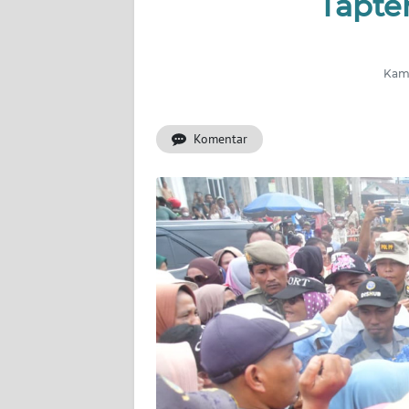
Tapte
INDEKS
BERITA
Kami
KONTAK
KAMI
Komentar
INFO
IKLAN
TENTANG
KAMI
PEDOMAN
MEDIA
SIBER
REDAKSI