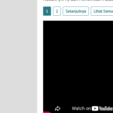
WN
NUSANTARA
1
2
Selanjutnya
Lihat Sem
WN
JOGJA
WN
JATIM
WN
BALI
WN
KALBAR
WN
KALTENG