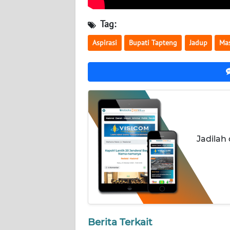
WN
KALTARA
Tag:
Aspirasi
Bupati Tapteng
Jadup
Mas
WN
KALSEL
WN
KALTIM
WN
SULSEL
Jadilah
WN
GORONTALO
WN
SULUT
Berita Terkait