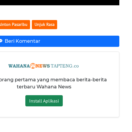
inton Pasaribu
Unjuk Rasa
Beri Komentar
 orang pertama yang membaca berita-berita
terbaru Wahana News
Install Aplikasi