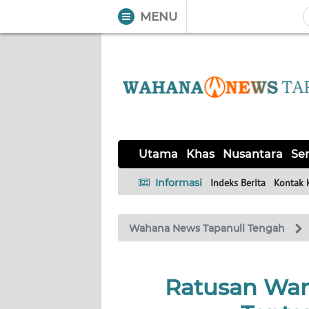
MENU
WAHANA
Tutup
TV
UTAMA
KHAS
Utama
Khas
Nusantara
Ser
NUSANTARA
Informasi
Indeks Berita
Kontak 
SERBA-
Wahana News Tapanuli Tengah
SERBI
OPINI
Ratusan Warg
Informasi