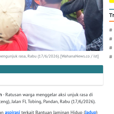
T
#
#
#
engunjuk rasa, Rabu (17/6/2026). [WahanaNews.co / ist]
#
n
- Ratusan warga menggelar aksi unjuk rasa di
eng), Jalan FL Tobing, Pandan, Rabu (17/6/2026).
kan
aspirasi
terkait Bantuan Jaminan Hidup (
Jadup
)