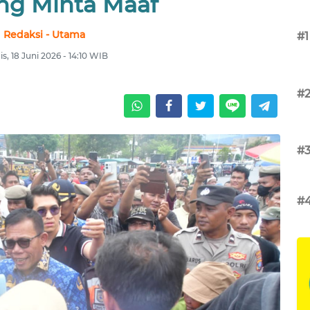
ng Minta Maaf
Redaksi - Utama
#1
s, 18 Juni 2026 - 14:10 WIB
#
#
#