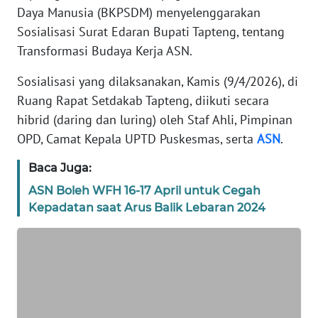
Daya Manusia (BKPSDM) menyelenggarakan
REDAKSI
Sosialisasi Surat Edaran Bupati Tapteng, tentang
Transformasi Budaya Kerja ASN.
KARIR
Sosialisasi yang dilaksanakan, Kamis (9/4/2026), di
DISCLAIMER
Ruang Rapat Setdakab Tapteng, diikuti secara
hibrid (daring dan luring) oleh Staf Ahli, Pimpinan
Wahana
OPD, Camat Kepala UPTD Puskesmas, serta
ASN
.
News
Regional
Baca Juga:
WN
ASN Boleh WFH 16-17 April untuk Cegah
SUMUT
Kepadatan saat Arus Balik Lebaran 2024
WN
JAKARTA
WN
JABAR