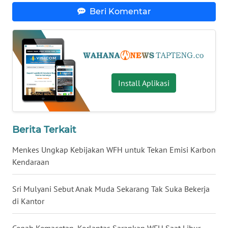
Beri Komentar
WN
KALTARA
WN
KALSEL
Install Aplikasi
WN
KALTIM
Berita Terkait
WN
SULSEL
Menkes Ungkap Kebijakan WFH untuk Tekan Emisi Karbon
Kendaraan
WN
GORONTALO
Sri Mulyani Sebut Anak Muda Sekarang Tak Suka Bekerja
di Kantor
WN
SULUT
Cegah Kemacetan, Korlantas Sarankan WFH Saat Libur