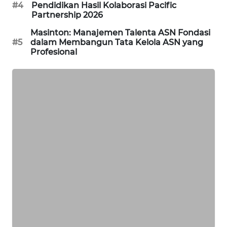
#4
Pendidikan Hasil Kolaborasi Pacific
Partnership 2026
KARING
NEWS
Masinton: Manajemen Talenta ASN Fondasi
#5
dalam Membangun Tata Kelola ASN yang
Profesional
JURNAL
MARITIM
HUMBANG
NEWS
GARONGGANG
NEWS
FISUELRI
ID
ENERGI
NEWS