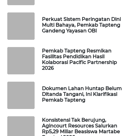
PORTAL
Perkuat Sistem Peringatan Dini
KONSUMEN
Multi Bahaya, Pemkab Tapteng
Gandeng Yayasan OBI
FORWAMKI
Pemkab Tapteng Resmikan
ALPERKLINAS
Fasilitas Pendidikan Hasil
Kolaborasi Pacific Partnership
FORJASIDA
2026
TAMBANG
Dokumen Lahan Huntap Belum
NEWS
Ditanda Tangani, Ini Klarifikasi
Pemkab Tapteng
SITUNGIR
NEWS
Konsistensi Tak Berujung,
Agincourt Resources Salurkan
SIDIKALANG
Rp5,29 Miliar Beasiswa Martabe
NEWS