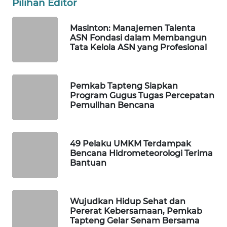
Pilihan Editor
ID
Masinton: Manajemen Talenta
MAWAKA
ASN Fondasi dalam Membangun
ID
Tata Kelola ASN yang Profesional
MARTABAT
NET
Pemkab Tapteng Siapkan
Program Gugus Tugas Percepatan
PLN
Pemulihan Bencana
WATCH
MKLI
49 Pelaku UMKM Terdampak
Bencana Hidrometeorologi Terima
Bantuan
LPKKI
LKKI
Wujudkan Hidup Sehat dan
Pererat Kebersamaan, Pemkab
Tapteng Gelar Senam Bersama
KOPEKLIN