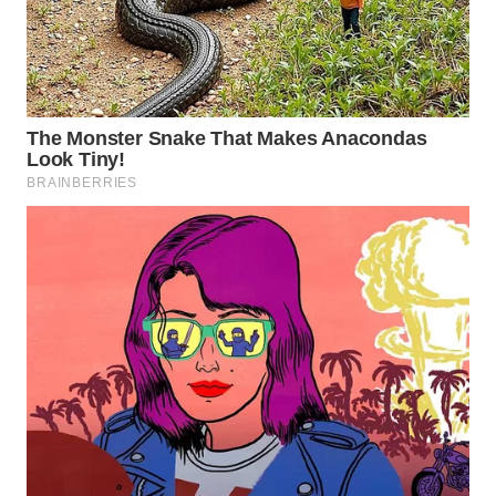
WN
SUMEDANG
WN
CIANJUR
WN
KEPULAUAN
SERIBU
WN
TANGERANG
WN
BINJAI
WN
CIREBON