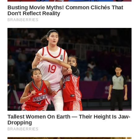
WN
INDRAMAYU
WN
KUNINGAN
WN
MAJALENGKA
WN
SUBANG
WN
SUKABUMI
WN
PURWAKARTA