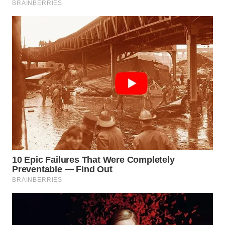
WAHANA
LISTRIK
WAHANA
TRAVEL
WAHANA
TV
WAHANANEWS
ID
WAHANANEWS
CO ID
WAHANANEWS
NET