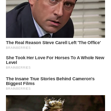
WN
TAPANULI
TENGAH
WN DELI
SERDANG
WN
TEBING
TINGGI
WN
PAKPAK
WN
KARAWANG
WN