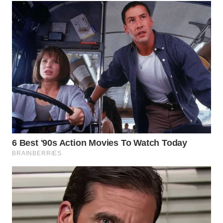
LANGKAT
WN
TAPANULI
SELATAN
WN
TANJUNG
LESUNG
WN
KARO
WN
SIMALUNGUN
WN
LABUHANBATU