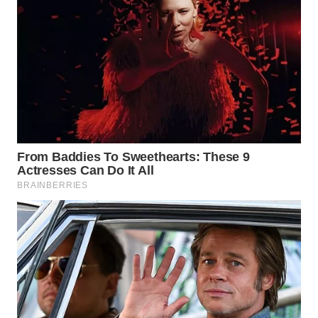
WAHANA
SPORT
WAHANA
UMKM
WAHANA
SELEB
WAHANA
PERSONA
WAHANA
OTOMOTIF
WAHANA
HEALTH