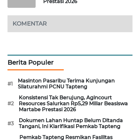
Prestasi 2026
SIBARAGAS
NEWS
KOMENTAR
METRO
SIANTAR
NEWS
Berita Populer
METRO
MEDAN
Masinton Pasaribu Terima Kunjungan
NEWS
#1
Silaturahmi PCNU Tapteng
Konsistensi Tak Berujung, Agincourt
METRO
#2
Resources Salurkan Rp5,29 Miliar Beasiswa
JAKARTA
Martabe Prestasi 2026
NEWS
Dokumen Lahan Huntap Belum Ditanda
#3
Tangani, Ini Klarifikasi Pemkab Tapteng
KRT
NEWS
Pemkab Tapteng Resmikan Fasilitas