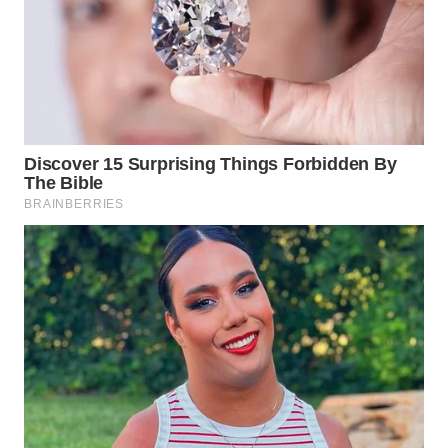
SURABAYA
WN
NATUNA
WN
BINTAN
WN
MANDALIKA
WN
LIKUPANG
WN
LABUANBAJO
WN
BORNEO