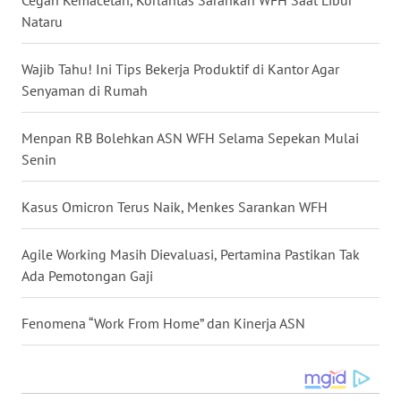
Nataru
WN
MALUKU
Wajib Tahu! Ini Tips Bekerja Produktif di Kantor Agar
Senyaman di Rumah
WN
MALUT
Menpan RB Bolehkan ASN WFH Selama Sepekan Mulai
Senin
WN
DAIRI
Kasus Omicron Terus Naik, Menkes Sarankan WFH
WN
Agile Working Masih Dievaluasi, Pertamina Pastikan Tak
DANAU
TOBA
Ada Pemotongan Gaji
WN
Fenomena “Work From Home” dan Kinerja ASN
NIAS
WN