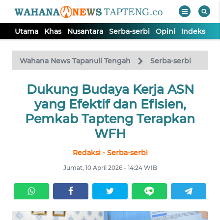
Utama
Khas
Nusantara
Serba-serbi
Opini
Indeks
WAHANA
Tutup
TV
Wahana News Tapanuli Tengah
Serba-serbi
Dukung Budaya Kerja ASN
UTAMA
yang Efektif dan Efisien,
KHAS
Pemkab Tapteng Terapkan
WFH
NUSANTARA
Redaksi - Serba-serbi
Jumat, 10 April 2026 - 14:24 WIB
SERBA-
SERBI
OPINI