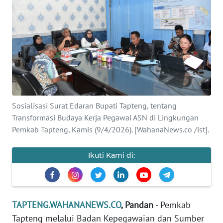
Informasi
INDEKS
BERITA
KONTAK
KAMI
Sosialisasi Surat Edaran Bupati Tapteng, tentang
INFO
Transformasi Budaya Kerja Pegawai ASN di Lingkungan
IKLAN
Pemkab Tapteng, Kamis (9/4/2026). [WahanaNews.co /ist].
TENTANG
Ikuti Kami di:
KAMI
PEDOMAN
MEDIA
TAPTENG.WAHANANEWS.CO
, Pandan
- Pemkab
SIBER
Tapteng melalui Badan Kepegawaian dan Sumber