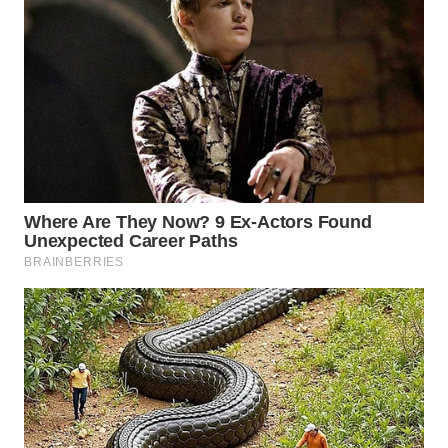
BEKASI
WN
BOGOR
WN
DEPOK
WN
TAPANULI
UTARA
WN
SAMOSIR
WN
PADANG
LAWAS