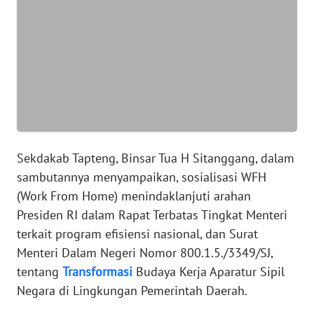
WN
BANTEN
WN
NTT
WN
KEPRI
Sekdakab Tapteng, Binsar Tua H Sitanggang, dalam
sambutannya menyampaikan, sosialisasi WFH
WN
(Work From Home) menindaklanjuti arahan
PAPUA
Presiden RI dalam Rapat Terbatas Tingkat Menteri
terkait program efisiensi nasional, dan Surat
WN
PAPUA
Menteri Dalam Negeri Nomor 800.1.5./3349/SJ,
BARAT
tentang
Transformasi
Budaya Kerja Aparatur Sipil
Negara di Lingkungan Pemerintah Daerah.
WN