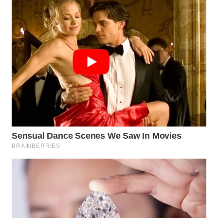
WN
PRIANGAN
TIMUR
WN
SEMARANG
WN
SOLO
WN
BOROBUDUR
WN
MADURA
WN