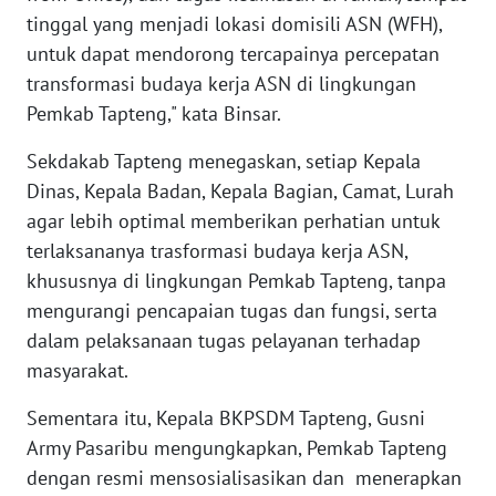
tinggal yang menjadi lokasi domisili ASN (WFH),
untuk dapat mendorong tercapainya percepatan
WN
BABEL
transformasi budaya kerja ASN di lingkungan
Pemkab Tapteng," kata Binsar.
WN
Sekdakab Tapteng menegaskan, setiap Kepala
SUMBAR
Dinas, Kepala Badan, Kepala Bagian, Camat, Lurah
agar lebih optimal memberikan perhatian untuk
WN
SUMSEL
terlaksananya trasformasi budaya kerja ASN,
khususnya di lingkungan Pemkab Tapteng, tanpa
WN
mengurangi pencapaian tugas dan fungsi, serta
BENGKULU
dalam pelaksanaan tugas pelayanan terhadap
masyarakat.
WN
LAMPUNG
Sementara itu, Kepala BKPSDM Tapteng, Gusni
Army Pasaribu mengungkapkan, Pemkab Tapteng
WN
dengan resmi mensosialisasikan dan menerapkan
JATENG