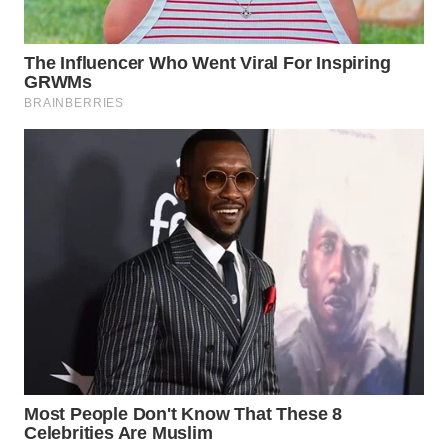
Wahana
Media
Group
WAHANA
NEWS
WAHANA
TANI
WAHANA
ADVOKAT
WAHANA
INFRASTRUKTUR
WAHANA
KONSUMEN