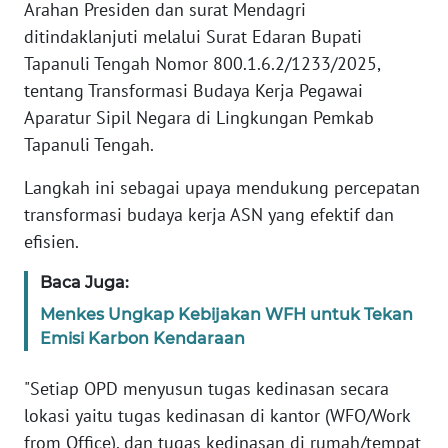
RIAU
Arahan Presiden dan surat Mendagri
ditindaklanjuti melalui Surat Edaran Bupati
WN
Tapanuli Tengah Nomor 800.1.6.2/1233/2025,
SERAMBI
tentang Transformasi Budaya Kerja Pegawai
Aparatur Sipil Negara di Lingkungan Pemkab
WN
Tapanuli Tengah.
JAMBI
Langkah ini sebagai upaya mendukung percepatan
WN
transformasi budaya kerja ASN yang efektif dan
SULTRA
efisien.
WN
Baca Juga:
NTB
Menkes Ungkap Kebijakan WFH untuk Tekan
Emisi Karbon Kendaraan
WN
SULTENG
"Setiap OPD menyusun tugas kedinasan secara
lokasi yaitu tugas kedinasan di kantor (WFO/Work
WN
from Office), dan tugas kedinasan di rumah/tempat
SULBAR