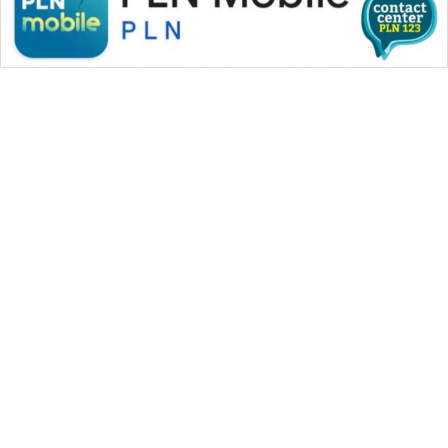
WAHANA MEDIA GROUP
|
|
|
WAHANA NEWS co
WAHANA TANI
WAHANA ADVOKAT
|
|
WAHANA INFRASTRUKTUR
WAHANA KONSUMEN
|
|
|
WAHANA LISTRIK
WAHANA TRAVEL
WAHANA TV
|
|
|
WAHANANEWS id
WAHANANEWS CO ID
WAHANANEWS NET
|
|
|
WAHANA SPORT ID
Wahana UMKM
Wahana Seleb
|
|
|
Wahana Persona
Wahana Otomotif
Wahana Health