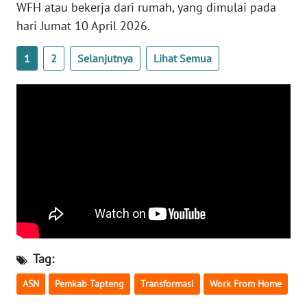
WFH atau bekerja dari rumah, yang dimulai pada
hari Jumat 10 April 2026.
WN
NUSANTARA
1
2
Selanjutnya
Lihat Semua
WN
JOGJA
WN
JATIM
WN
BALI
WN
KALBAR
Tag:
ASN
Pemkab Tapteng
Transformasi
Work From Home
WN
KALTENG