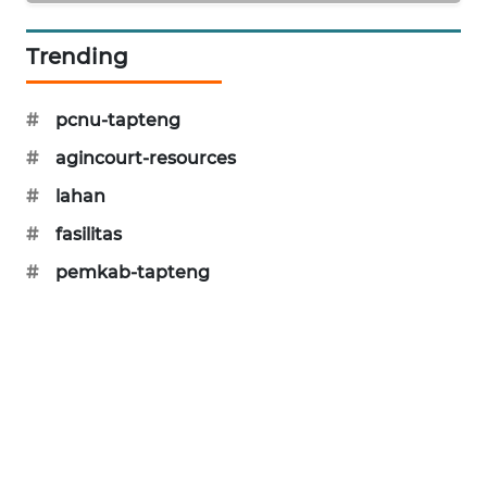
CILEUNGSI
Trending
NEWS
BERKAT
#
pcnu-tapteng
NEWS
#
agincourt-resources
BERAMPU
#
lahan
NEWS
#
fasilitas
#
pemkab-tapteng
ANUGERAH
NEWS
AKHLAK
ID
PERAPKI
NEWS