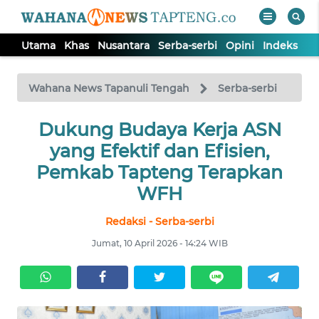
Utama
Khas
Nusantara
Serba-serbi
Opini
Indeks
WAHANA
Tutup
TV
Wahana News Tapanuli Tengah
Serba-serbi
Dukung Budaya Kerja ASN
UTAMA
yang Efektif dan Efisien,
KHAS
Pemkab Tapteng Terapkan
WFH
NUSANTARA
Redaksi - Serba-serbi
Jumat, 10 April 2026 - 14:24 WIB
SERBA-
SERBI
OPINI