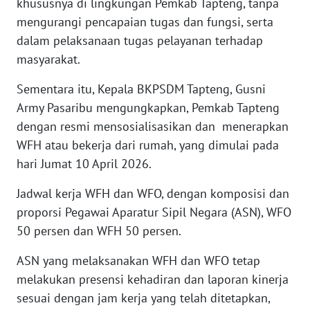
khususnya di lingkungan Pemkab Tapteng, tanpa
mengurangi pencapaian tugas dan fungsi, serta
WN
dalam pelaksanaan tugas pelayanan terhadap
NUSANTARA
masyarakat.
WN
Sementara itu, Kepala BKPSDM Tapteng, Gusni
JOGJA
Army Pasaribu mengungkapkan, Pemkab Tapteng
dengan resmi mensosialisasikan dan menerapkan
WN
WFH atau bekerja dari rumah, yang dimulai pada
JATIM
hari Jumat 10 April 2026.
WN
Jadwal kerja WFH dan WFO, dengan komposisi dan
BALI
proporsi Pegawai Aparatur Sipil Negara (ASN), WFO
50 persen dan WFH 50 persen.
WN
KALBAR
ASN yang melaksanakan WFH dan WFO tetap
melakukan presensi kehadiran dan laporan kinerja
WN
sesuai dengan jam kerja yang telah ditetapkan,
KALTENG