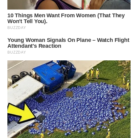
Wahana
Media
Group
WAHANA
NEWS
WAHANA
TANI
WAHANA
ADVOKAT
WAHANA
INFRASTRUKTUR
WAHANA
KONSUMEN