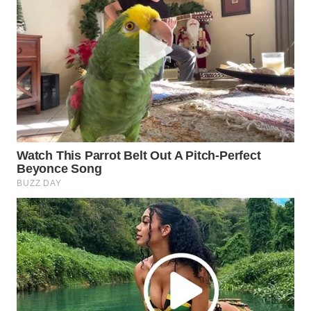
ID
MAWAKA
ID
MARTABAT
NET
PLN
WATCH
MKLI
LPKKI
LKKI
KOPEKLIN