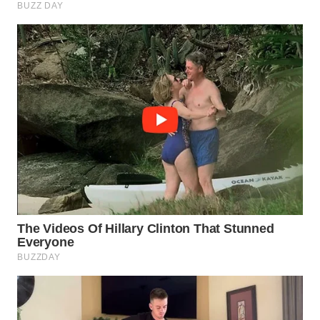
WAHANA
DESA
WISATA
LAPAK
WAHANA
Wahana
Network
KONSUMEN
LISTRIK
MASYARAKAT
KELISTRIKAN
WALINKI