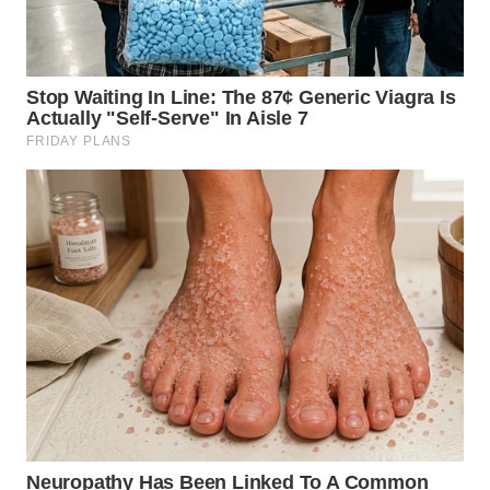
WN
SUMEDANG
WN
CIANJUR
WN
KEPULAUAN
SERIBU
WN
TANGERANG
WN
BINJAI
WN
CIREBON