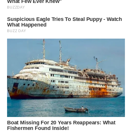
WAHANA
SPORT
WAHANA
UMKM
WAHANA
SELEB
WAHANA
PERSONA
WAHANA
OTOMOTIF
WAHANA
HEALTH