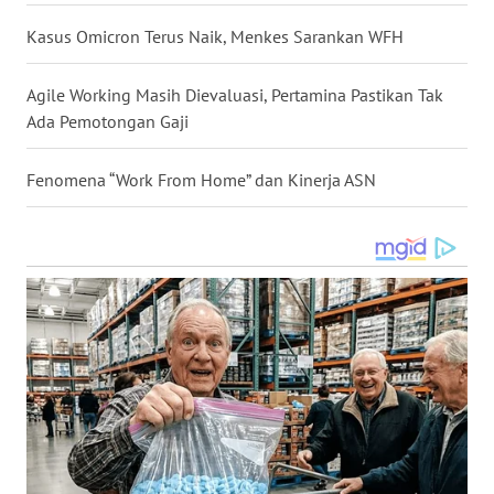
BEKASI
Kasus Omicron Terus Naik, Menkes Sarankan WFH
WN
BOGOR
Agile Working Masih Dievaluasi, Pertamina Pastikan Tak
Ada Pemotongan Gaji
WN
DEPOK
Fenomena “Work From Home” dan Kinerja ASN
WN
TAPANULI
UTARA
WN
SAMOSIR
WN
PADANG
LAWAS