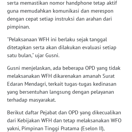
serta memastikan nomor handphone tetap aktif
guna memudahkan komunikasi dan merespon
WN
dengan cepat setiap instruksi dan arahan dari
KALTARA
pimpinan.
WN
"Pelaksanaan WFH ini berlaku sejak tanggal
KALSEL
ditetapkan serta akan dilakukan evaluasi setiap
satu bulan," ujar Gusni.
WN
KALTIM
Gusni menjelaskan, ada beberapa OPD yang tidak
melaksanakan WFH dikarenakan amanah Surat
WN
Edaran Mendagri, terkait tugas-tugas kedinasan
SULSEL
yang bersentuhan langsung dengan pelayanan
terhadap masyarakat.
WN
GORONTALO
Berikut daftar Pejabat dan OPD yang dikecualikan
dari Kebijakan WFH dan tetap melaksanakan WFO
WN
yakni, Pimpinan Tinggi Pratama (Eselon II),
SULUT