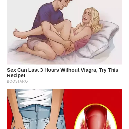
WN
PRIANGAN
TIMUR
WN
SEMARANG
WN
SOLO
WN
BOROBUDUR
WN
MADURA
WN