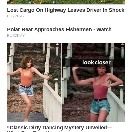
WAHANA
LISTRIK
WAHANA
TRAVEL
WAHANA
TV
WAHANANEWS
ID
WAHANANEWS
CO ID
WAHANANEWS
NET