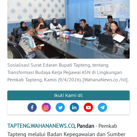
Informasi
INDEKS
BERITA
KONTAK
KAMI
Sosialisasi Surat Edaran Bupati Tapteng, tentang
INFO
Transformasi Budaya Kerja Pegawai ASN di Lingkungan
IKLAN
Pemkab Tapteng, Kamis (9/4/2026). [WahanaNews.co /ist].
TENTANG
Ikuti Kami di:
KAMI
PEDOMAN
MEDIA
TAPTENG.WAHANANEWS.CO
, Pandan
- Pemkab
SIBER
Tapteng melalui Badan Kepegawaian dan Sumber