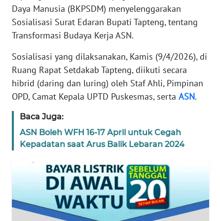
Daya Manusia (BKPSDM) menyelenggarakan
REDAKSI
Sosialisasi Surat Edaran Bupati Tapteng, tentang
Transformasi Budaya Kerja ASN.
KARIR
Sosialisasi yang dilaksanakan, Kamis (9/4/2026), di
DISCLAIMER
Ruang Rapat Setdakab Tapteng, diikuti secara
hibrid (daring dan luring) oleh Staf Ahli, Pimpinan
Wahana
OPD, Camat Kepala UPTD Puskesmas, serta
ASN
.
News
Regional
Baca Juga:
WN
ASN Boleh WFH 16-17 April untuk Cegah
SUMUT
Kepadatan saat Arus Balik Lebaran 2024
WN
JAKARTA
WN
JABAR