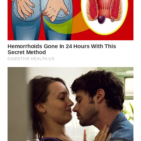
SURABAYA
WN
NATUNA
WN
BINTAN
WN
MANDALIKA
WN
LIKUPANG
WN
LABUANBAJO
WN
BORNEO