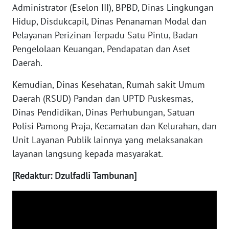
Administrator (Eselon III), BPBD, Dinas Lingkungan
Hidup, Disdukcapil, Dinas Penanaman Modal dan
WN
MALUKU
Pelayanan Perizinan Terpadu Satu Pintu, Badan
Pengelolaan Keuangan, Pendapatan dan Aset
WN
Daerah.
MALUT
Kemudian, Dinas Kesehatan, Rumah sakit Umum
WN
Daerah (RSUD) Pandan dan UPTD Puskesmas,
DAIRI
Dinas Pendidikan, Dinas Perhubungan, Satuan
Polisi Pamong Praja, Kecamatan dan Kelurahan, dan
WN
Unit Layanan Publik lainnya yang melaksanakan
DANAU
layanan langsung kepada masyarakat.
TOBA
[Redaktur: Dzulfadli Tambunan]
WN
NIAS
WN