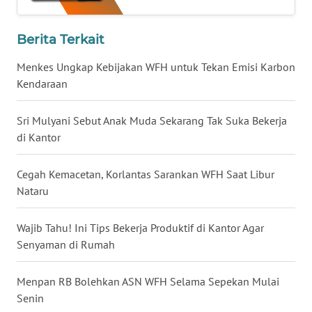
WN
TAPANULI
Berita Terkait
TENGAH
Menkes Ungkap Kebijakan WFH untuk Tekan Emisi Karbon
WN DELI
Kendaraan
SERDANG
Sri Mulyani Sebut Anak Muda Sekarang Tak Suka Bekerja
WN
di Kantor
TEBING
TINGGI
Cegah Kemacetan, Korlantas Sarankan WFH Saat Libur
Nataru
WN
PAKPAK
Wajib Tahu! Ini Tips Bekerja Produktif di Kantor Agar
Senyaman di Rumah
WN
KARAWANG
Menpan RB Bolehkan ASN WFH Selama Sepekan Mulai
Senin
WN