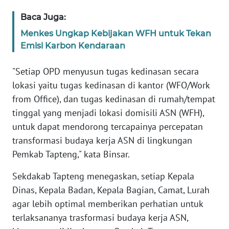
Baca Juga:
WN
Menkes Ungkap Kebijakan WFH untuk Tekan
BABEL
Emisi Karbon Kendaraan
WN
"Setiap OPD menyusun tugas kedinasan secara
SUMBAR
lokasi yaitu tugas kedinasan di kantor (WFO/Work
from Office), dan tugas kedinasan di rumah/tempat
WN
tinggal yang menjadi lokasi domisili ASN (WFH),
SUMSEL
untuk dapat mendorong tercapainya percepatan
transformasi budaya kerja ASN di lingkungan
WN
BENGKULU
Pemkab Tapteng," kata Binsar.
Sekdakab Tapteng menegaskan, setiap Kepala
WN
Dinas, Kepala Badan, Kepala Bagian, Camat, Lurah
LAMPUNG
agar lebih optimal memberikan perhatian untuk
WN
terlaksananya trasformasi budaya kerja ASN,
JATENG