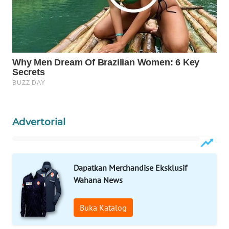
PORTAL
KONSUMEN
FORWAMKI
ALPERKLINAS
FORJASIDA
Advertorial
TAMBANG
NEWS
Dapatkan Merchandise Eksklusif
SITUNGIR
Wahana News
NEWS
Buka Katalog
SIDIKALANG
NEWS