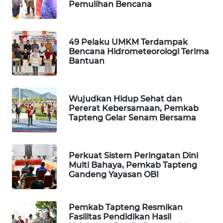
Pemulihan Bencana
KARING
NEWS
49 Pelaku UMKM Terdampak
Bencana Hidrometeorologi Terima
JURNAL
Bantuan
MARITIM
HUMBANG
Wujudkan Hidup Sehat dan
NEWS
Pererat Kebersamaan, Pemkab
Tapteng Gelar Senam Bersama
GARONGGANG
NEWS
Perkuat Sistem Peringatan Dini
Multi Bahaya, Pemkab Tapteng
FISUELRI
Gandeng Yayasan OBI
ID
ENERGI
Pemkab Tapteng Resmikan
NEWS
Fasilitas Pendidikan Hasil