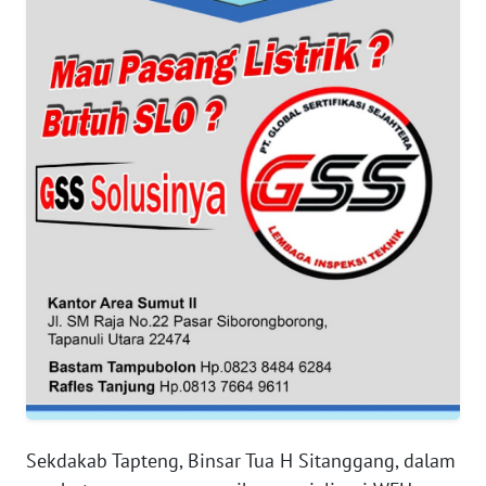
WN
BANTEN
WN
NTT
WN
KEPRI
WN
PAPUA
WN
PAPUA
BARAT
Sekdakab Tapteng, Binsar Tua H Sitanggang, dalam
WN