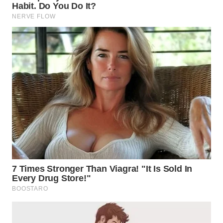
WN
INDRAMAYU
WN
KUNINGAN
WN
MAJALENGKA
WN
SUBANG
WN
SUKABUMI
WN
PURWAKARTA