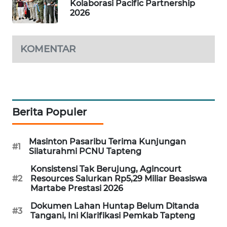
Kolaborasi Pacific Partnership
2026
CILEUNGSI
NEWS
KOMENTAR
BERKAT
NEWS
BERAMPU
NEWS
Berita Populer
ANUGERAH
NEWS
Masinton Pasaribu Terima Kunjungan
#1
Silaturahmi PCNU Tapteng
AKHLAK
Konsistensi Tak Berujung, Agincourt
ID
#2
Resources Salurkan Rp5,29 Miliar Beasiswa
Martabe Prestasi 2026
PERAPKI
Dokumen Lahan Huntap Belum Ditanda
#3
NEWS
Tangani, Ini Klarifikasi Pemkab Tapteng