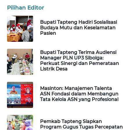
Pilihan Editor
SIBARAGAS
NEWS
Bupati Tapteng Hadiri Sosialisasi
Budaya Mutu dan Keselamatan
Pasien
METRO
SIANTAR
NEWS
Bupati Tapteng Terima Audiensi
Manager PLN UP3 Sibolga:
Perkuat Sinergi dan Pemerataan
METRO
Listrik Desa
MEDAN
NEWS
Masinton: Manajemen Talenta
METRO
ASN Fondasi dalam Membangun
JAKARTA
Tata Kelola ASN yang Profesional
NEWS
KRT
Pemkab Tapteng Siapkan
NEWS
Program Gugus Tugas Percepatan