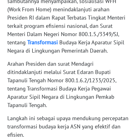
sambutannya menyampaikan, sosialisasi WFH
RIAU
(Work From Home) menindaklanjuti arahan
Presiden RI dalam Rapat Terbatas Tingkat Menteri
WN
SERAMBI
terkait program efisiensi nasional, dan Surat
Menteri Dalam Negeri Nomor 800.1.5./3349/SJ,
WN
tentang
Transformasi
Budaya Kerja Aparatur Sipil
JAMBI
Negara di Lingkungan Pemerintah Daerah.
WN
Arahan Presiden dan surat Mendagri
SULTRA
ditindaklanjuti melalui Surat Edaran Bupati
Tapanuli Tengah Nomor 800.1.6.2/1233/2025,
WN
tentang Transformasi Budaya Kerja Pegawai
NTB
Aparatur Sipil Negara di Lingkungan Pemkab
Tapanuli Tengah.
WN
SULTENG
Langkah ini sebagai upaya mendukung percepatan
transformasi budaya kerja ASN yang efektif dan
WN
efisien.
SULBAR