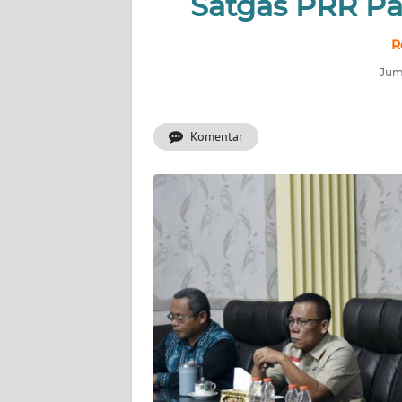
Satgas PRR P
INDEKS
R
BERITA
Juma
KONTAK
KAMI
Komentar
INFO
IKLAN
TENTANG
KAMI
PEDOMAN
MEDIA
SIBER
REDAKSI