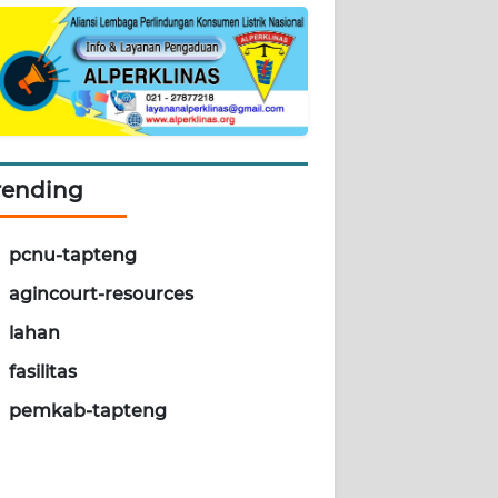
rending
pcnu-tapteng
agincourt-resources
lahan
fasilitas
pemkab-tapteng