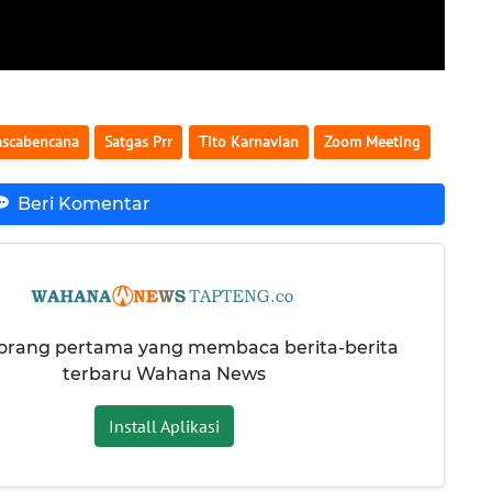
ascabencana
Satgas Prr
Tito Karnavian
Zoom Meeting
Beri Komentar
 orang pertama yang membaca berita-berita
terbaru Wahana News
Install Aplikasi