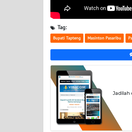
WN
KALTARA
WN
Tag:
KALSEL
Bupati Tapteng
Masinton Pasaribu
P
WN
KALTIM
WN
SULSEL
WN
Jadilah
GORONTALO
WN
SULUT