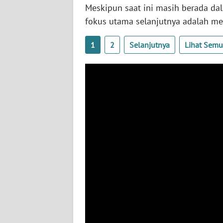
​Meskipun saat ini masih berada d
WN
NUSANTARA
fokus utama selanjutnya adalah 
1
2
Selanjutnya
Lihat Sem
WN
JOGJA
WN
JATIM
WN
BALI
WN
KALBAR
WN
KALTENG