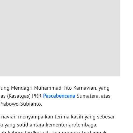
ngsung Mendagri Muhammad Tito Karnavian, yang
gas (Kasatgas) PRR
Pascabencana
Sumatera, atas
Prabowo Subianto.
arnavian menyampaikan terima kasih yang sebesar-
ma yang solid antara kementerian/lembaga,
tah kabupaten/kota di tiga provinsi terdampak