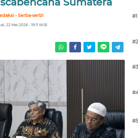
ascabencana Sumatera
edaksi - Serba-serbi
#1
t, 22 Mei 2026 - 19:11 WIB
#
#
#
#