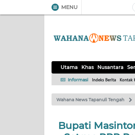
MENU
WAHANA
Tutup
TV
UTAMA
KHAS
Utama
Khas
Nusantara
Ser
NUSANTARA
Informasi
Indeks Berita
Kontak 
SERBA-
Wahana News Tapanuli Tengah
SERBI
OPINI
Bupati Masinton
Informasi