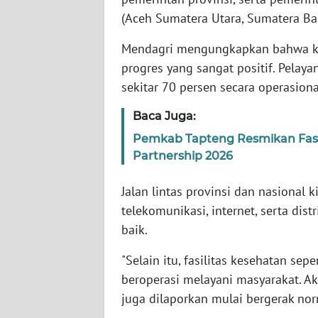
WN
(Aceh Sumatera Utara, Sumatera Ba
BABEL
​Mendagri mengungkapkan bahwa ko
progres yang sangat positif. Pelaya
WN
SUMBAR
sekitar 70 persen secara operasiona
Baca Juga:
WN
SUMSEL
Pemkab Tapteng Resmikan Fasili
Partnership 2026
WN
BENGKULU
Jalan lintas provinsi dan nasional k
telekomunikasi, internet, serta dis
WN
baik.
LAMPUNG
"Selain itu, fasilitas kesehatan se
beroperasi melayani masyarakat. Akt
WN
JATENG
juga dilaporkan mulai bergerak nor