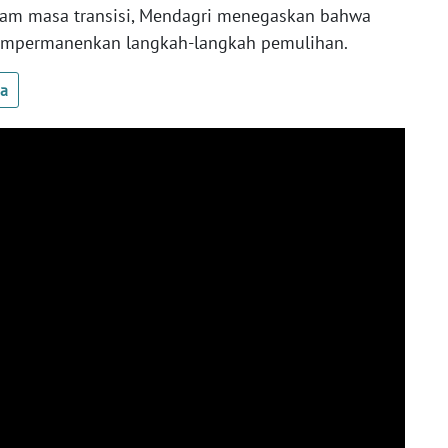
alam masa transisi, Mendagri menegaskan bahwa
mempermanenkan langkah-langkah pemulihan.
ua