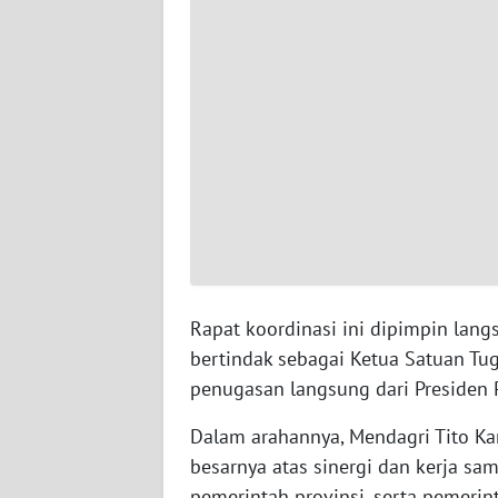
WN
SERAMBI
WN
JAMBI
WN
SULTRA
WN
NTB
​Rapat koordinasi ini dipimpin la
bertindak sebagai Ketua Satuan Tu
WN
SULTENG
penugasan langsung dari Presiden 
​Dalam arahannya, Mendagri Tito K
WN
SULBAR
besarnya atas sinergi dan kerja sa
pemerintah provinsi, serta pemerin