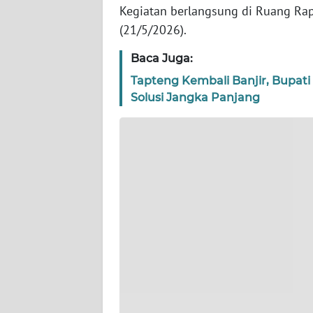
WN
Kegiatan berlangsung di Ruang Rap
BANTEN
(21/5/2026).
WN
Baca Juga:
NTT
Tapteng Kembali Banjir, Bupati
Solusi Jangka Panjang
WN
KEPRI
WN
PAPUA
WN
PAPUA
BARAT
WN
RIAU