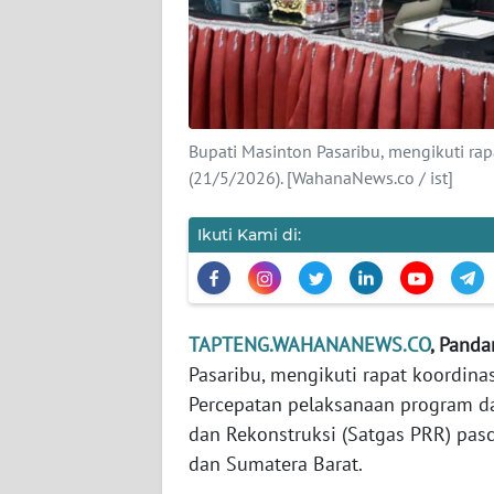
KARIR
DISCLAIMER
Bupati Masinton Pasaribu, mengikuti rap
Wahana
(21/5/2026). [WahanaNews.co / ist]
News
Regional
Ikuti Kami di:
WN
SUMUT
WN
TAPTENG.WAHANANEWS.CO
, Panda
JAKARTA
Pasaribu, mengikuti rapat koordinas
Percepatan pelaksanaan program da
WN
dan Rekonstruksi (Satgas PRR) pasc
JABAR
dan Sumatera Barat.