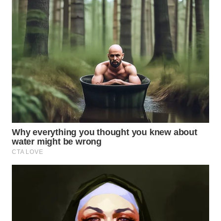
WAHANA
LISTRIK
WAHANA
TRAVEL
WAHANA
TV
WAHANANEWS
ID
WAHANANEWS
CO ID
WAHANANEWS
NET