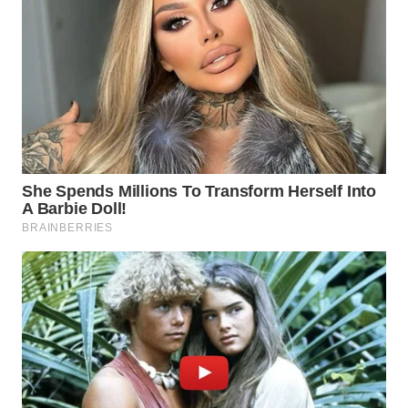
WN
PRIANGAN
TIMUR
WN
SEMARANG
WN
SOLO
WN
BOROBUDUR
WN
MADURA
WN