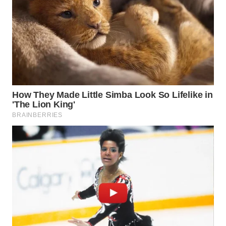
WN
TAPANULI
TENGAH
WN DELI
SERDANG
WN
TEBING
TINGGI
WN
PAKPAK
WN
KARAWANG
WN