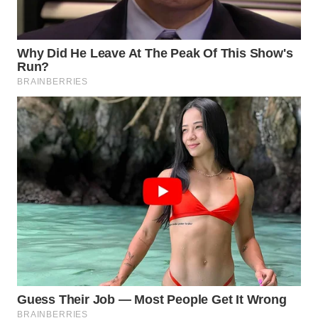
WAHANA
DESA
WISATA
LAPAK
WAHANA
Wahana
Network
KONSUMEN
LISTRIK
MASYARAKAT
KELISTRIKAN
WALINKI