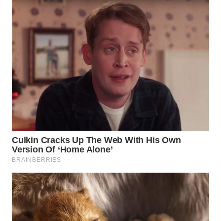
LANGKAT
WN
TAPANULI
SELATAN
WN
TANJUNG
LESUNG
WN
KARO
WN
SIMALUNGUN
WN
LABUHANBATU