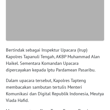
WN
BANTEN
WN
NTT
WN
Bertindak sebagai Inspektur Upacara (Irup)
KEPRI
Kapolres Tapanuli Tengah, AKBP Muhammad Alan
Haikel. Sementara Komandan Upacara
WN
dipercayakan kepada Iptu Pardamean Pasaribu.
PAPUA
Dalam upacara tersebut, Kapolres Tapteng
WN
membacakan sambutan tertulis Menteri
PAPUA
BARAT
Komunikasi dan Digital Republik Indonesia, Meutya
Viada Hafid.
WN