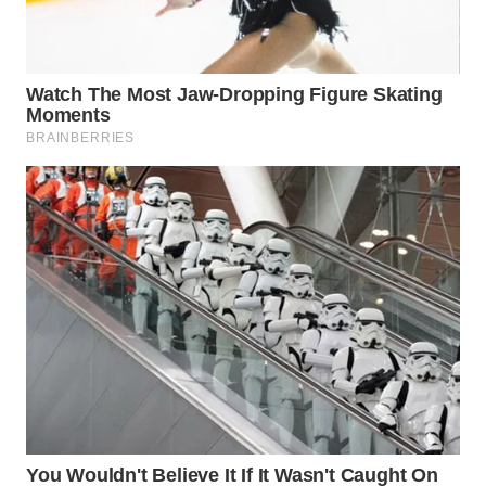
BEKASI
WN
BOGOR
WN
DEPOK
WN
TAPANULI
UTARA
WN
SAMOSIR
WN
PADANG
LAWAS