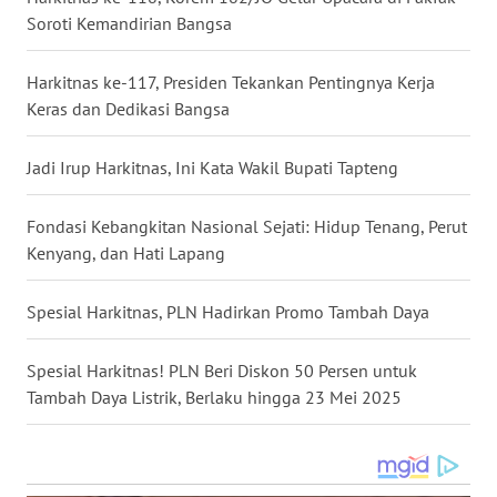
Soroti Kemandirian Bangsa
WN
MALUKU
Harkitnas ke-117, Presiden Tekankan Pentingnya Kerja
Keras dan Dedikasi Bangsa
WN
MALUT
Jadi Irup Harkitnas, Ini Kata Wakil Bupati Tapteng
WN
Fondasi Kebangkitan Nasional Sejati: Hidup Tenang, Perut
DAIRI
Kenyang, dan Hati Lapang
WN
Spesial Harkitnas, PLN Hadirkan Promo Tambah Daya
DANAU
TOBA
Spesial Harkitnas! PLN Beri Diskon 50 Persen untuk
Tambah Daya Listrik, Berlaku hingga 23 Mei 2025
WN
NIAS
WN