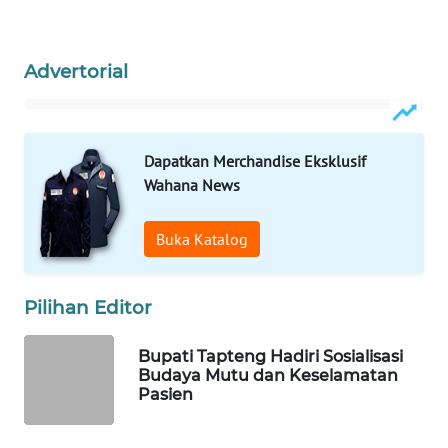
ID
MAWAKA
Advertorial
ID
MARTABAT
NET
Dapatkan Merchandise Eksklusif
Wahana News
PLN
WATCH
Buka Katalog
MKLI
Pilihan Editor
LPKKI
Bupati Tapteng Hadiri Sosialisasi
Budaya Mutu dan Keselamatan
LKKI
Pasien
KOPEKLIN