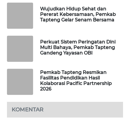
Wujudkan Hidup Sehat dan
Pererat Kebersamaan, Pemkab
SIBARAGAS
Tapteng Gelar Senam Bersama
NEWS
METRO
Perkuat Sistem Peringatan Dini
SIANTAR
Multi Bahaya, Pemkab Tapteng
NEWS
Gandeng Yayasan OBI
METRO
MEDAN
Pemkab Tapteng Resmikan
NEWS
Fasilitas Pendidikan Hasil
Kolaborasi Pacific Partnership
2026
METRO
JAKARTA
NEWS
KOMENTAR
KRT
NEWS