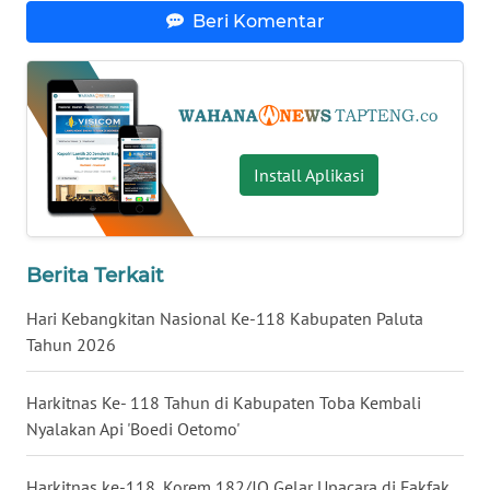
Beri Komentar
WN
KALTARA
WN
KALSEL
Install Aplikasi
WN
KALTIM
Berita Terkait
WN
SULSEL
Hari Kebangkitan Nasional Ke-118 Kabupaten Paluta
Tahun 2026
WN
GORONTALO
Harkitnas Ke- 118 Tahun di Kabupaten Toba Kembali
Nyalakan Api 'Boedi Oetomo'
WN
SULUT
Harkitnas ke-118, Korem 182/JO Gelar Upacara di Fakfak