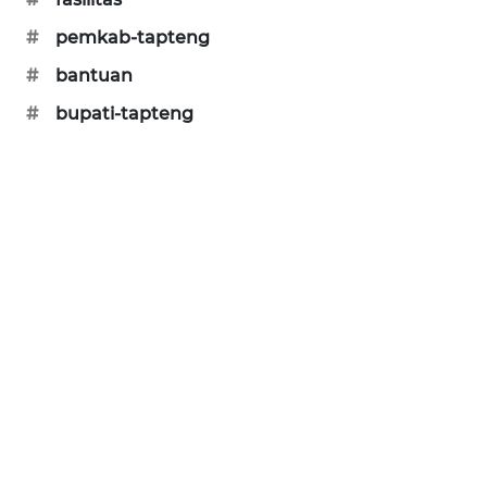
SONYA
#
pemkab-tapteng
ASA
#
bantuan
NEWS
#
bupati-tapteng