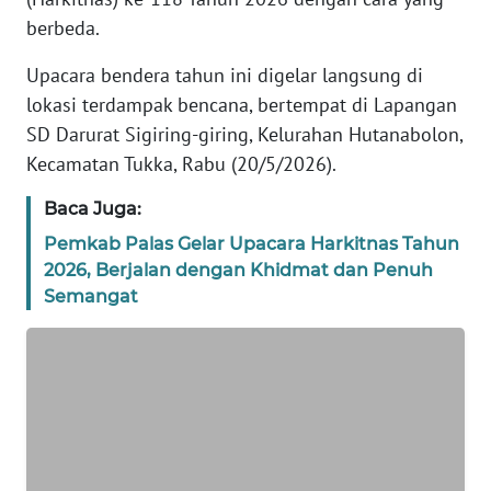
REDAKSI
berbeda.
Upacara bendera tahun ini digelar langsung di
KARIR
lokasi terdampak bencana, bertempat di Lapangan
SD Darurat Sigiring-giring, Kelurahan Hutanabolon,
DISCLAIMER
Kecamatan Tukka, Rabu (20/5/2026).
Wahana
Baca Juga:
News
Regional
Pemkab Palas Gelar Upacara Harkitnas Tahun
2026, Berjalan dengan Khidmat dan Penuh
WN
Semangat
SUMUT
WN
JAKARTA
WN
JABAR