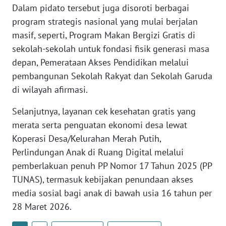
Dalam pidato tersebut juga disoroti berbagai
program strategis nasional yang mulai berjalan
WN
masif, seperti, Program Makan Bergizi Gratis di
BABEL
sekolah-sekolah untuk fondasi fisik generasi masa
depan, Pemerataan Akses Pendidikan melalui
WN
SUMBAR
pembangunan Sekolah Rakyat dan Sekolah Garuda
di wilayah afirmasi.
WN
Selanjutnya, layanan cek kesehatan gratis yang
SUMSEL
merata serta penguatan ekonomi desa lewat
Koperasi Desa/Kelurahan Merah Putih,
WN
BENGKULU
Perlindungan Anak di Ruang Digital melalui
pemberlakuan penuh PP Nomor 17 Tahun 2025 (PP
WN
TUNAS), termasuk kebijakan penundaan akses
LAMPUNG
media sosial bagi anak di bawah usia 16 tahun per
28 Maret 2026.
WN
JATENG