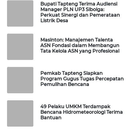
Bupati Tapteng Terima Audiensi
Manager PLN UP3 Sibolga:
PORTAL
Perkuat Sinergi dan Pemerataan
KONSUMEN
Listrik Desa
FORWAMKI
Masinton: Manajemen Talenta
ASN Fondasi dalam Membangun
ALPERKLINAS
Tata Kelola ASN yang Profesional
FORJASIDA
Pemkab Tapteng Siapkan
Program Gugus Tugas Percepatan
TAMBANG
Pemulihan Bencana
NEWS
SITUNGIR
49 Pelaku UMKM Terdampak
NEWS
Bencana Hidrometeorologi Terima
Bantuan
SIDIKALANG
NEWS