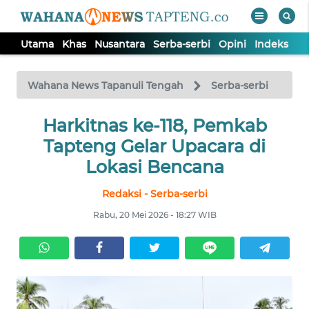
Utama
Khas
Nusantara
Serba-serbi
Opini
Indeks
WAHANA
Tutup
TV
Wahana News Tapanuli Tengah
Serba-serbi
Harkitnas ke-118, Pemkab
UTAMA
Tapteng Gelar Upacara di
KHAS
Lokasi Bencana
Redaksi - Serba-serbi
NUSANTARA
Rabu, 20 Mei 2026 - 18:27 WIB
SERBA-
SERBI
OPINI