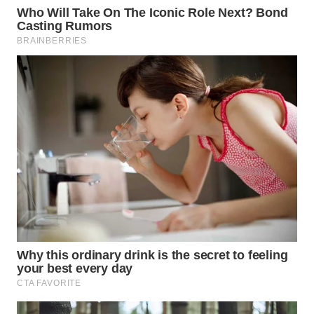
Wahana
Media
Group
WAHANA
NEWS
WAHANA
TANI
WAHANA
ADVOKAT
WAHANA
INFRASTRUKTUR
WAHANA
KONSUMEN