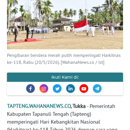
Informasi
INDEKS
BERITA
KONTAK
KAMI
Pengibaran bendera merah putih memperingati Harkitnas
ke-118, Rabu (20/5/2026). [WahanaNews.co / ist]
INFO
IKLAN
Ikuti Kami di:
TENTANG
KAMI
TAPTENG.WAHANANEWS.CO
, Tukka
- Pemerintah
PEDOMAN
Kabupaten Tapanuli Tengah (Tapteng)
MEDIA
SIBER
memperingati Hari Kebangkitan Nasional
(Harkitnas) ke-118 Tahun 2026 dengan cara yang