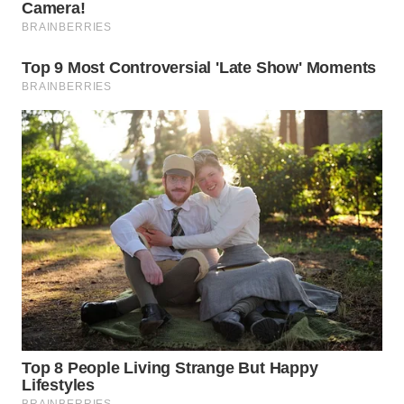
WN
SUMEDANG
WN
CIANJUR
WN
KEPULAUAN
SERIBU
WN
TANGERANG
WN
BINJAI
WN
CIREBON