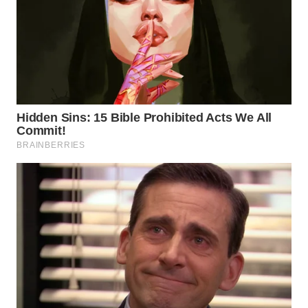
WAHANA
SPORT
WAHANA
UMKM
WAHANA
SELEB
WAHANA
PERSONA
WAHANA
OTOMOTIF
WAHANA
HEALTH