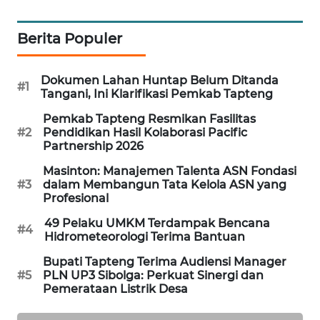
KARING
Berita Populer
NEWS
JURNAL
Dokumen Lahan Huntap Belum Ditanda
#1
MARITIM
Tangani, Ini Klarifikasi Pemkab Tapteng
Pemkab Tapteng Resmikan Fasilitas
HUMBANG
#2
Pendidikan Hasil Kolaborasi Pacific
Partnership 2026
NEWS
Masinton: Manajemen Talenta ASN Fondasi
GARONGGANG
#3
dalam Membangun Tata Kelola ASN yang
Profesional
NEWS
49 Pelaku UMKM Terdampak Bencana
#4
Hidrometeorologi Terima Bantuan
FISUELRI
ID
Bupati Tapteng Terima Audiensi Manager
#5
PLN UP3 Sibolga: Perkuat Sinergi dan
Pemerataan Listrik Desa
ENERGI
NEWS