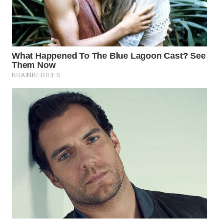
SURABAYA
WN
NATUNA
WN
BINTAN
WN
MANDALIKA
WN
LIKUPANG
WN
LABUANBAJO
WN
BORNEO