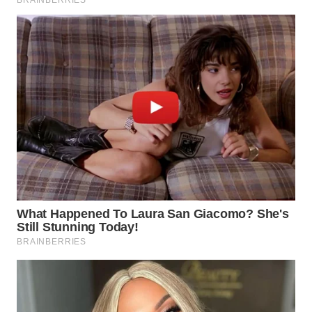
WN
INDRAMAYU
WN
KUNINGAN
WN
MAJALENGKA
WN
SUBANG
WN
SUKABUMI
WN
PURWAKARTA