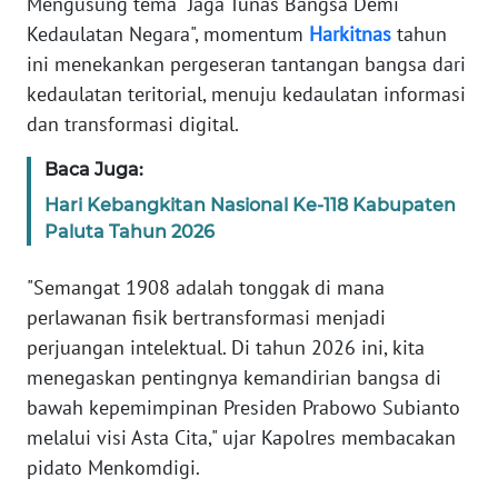
Mengusung tema "Jaga Tunas Bangsa Demi
RIAU
Kedaulatan Negara", momentum
Harkitnas
tahun
ini menekankan pergeseran tantangan bangsa dari
WN
SERAMBI
kedaulatan teritorial, menuju kedaulatan informasi
dan transformasi digital.
WN
JAMBI
Baca Juga:
Hari Kebangkitan Nasional Ke-118 Kabupaten
WN
Paluta Tahun 2026
SULTRA
"Semangat 1908 adalah tonggak di mana
WN
perlawanan fisik bertransformasi menjadi
NTB
perjuangan intelektual. Di tahun 2026 ini, kita
menegaskan pentingnya kemandirian bangsa di
WN
bawah kepemimpinan Presiden Prabowo Subianto
SULTENG
melalui visi Asta Cita," ujar Kapolres membacakan
pidato Menkomdigi.
WN
SULBAR