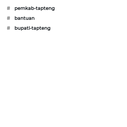
SONYA
#
pemkab-tapteng
ASA
#
bantuan
NEWS
#
bupati-tapteng