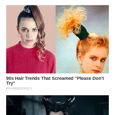
WAHANA
SPORT
WAHANA
UMKM
WAHANA
SELEB
WAHANA
PERSONA
WAHANA
OTOMOTIF
WAHANA
HEALTH