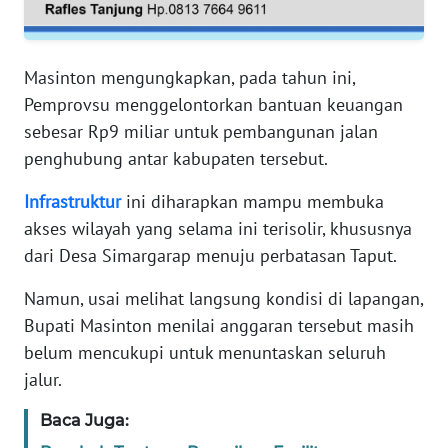
RIAU
WN
Masinton mengungkapkan, pada tahun ini,
SERAMBI
Pemprovsu menggelontorkan bantuan keuangan
sebesar Rp9 miliar untuk pembangunan jalan
WN
JAMBI
penghubung antar kabupaten tersebut.
Infrastruktur
ini diharapkan mampu membuka
WN
SULTRA
akses wilayah yang selama ini terisolir, khususnya
dari Desa Simargarap menuju perbatasan Taput.
WN
Namun, usai melihat langsung kondisi di lapangan,
NTB
Bupati Masinton menilai anggaran tersebut masih
belum mencukupi untuk menuntaskan seluruh
WN
SULTENG
jalur.
Baca Juga:
WN
SULBAR