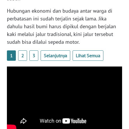
Hubungan ekonomi dan budaya antar warga di
WN
perbatasan ini sudah terjalin sejak lama. Jika
NUSANTARA
dahulu hasil bumi harus dipikul dengan berjalan
kaki melalui jalur tradisional, kini jalur tersebut
WN
JOGJA
sudah bisa dilalui sepeda motor.
1
2
3
Selanjutnya
Lihat Semua
WN
JATIM
WN
BALI
WN
KALBAR
WN
KALTENG