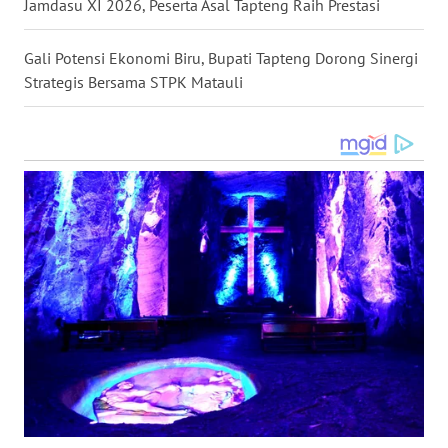
Jamdasu XI 2026, Peserta Asal Tapteng Raih Prestasi
LANGKAT
Gali Potensi Ekonomi Biru, Bupati Tapteng Dorong Sinergi
WN
TAPANULI
Strategis Bersama STPK Matauli
SELATAN
WN
TANJUNG
LESUNG
WN
KARO
WN
SIMALUNGUN
WN
LABUHANBATU