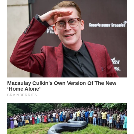
WN
PRIANGAN
TIMUR
WN
SEMARANG
WN
SOLO
WN
BOROBUDUR
WN
MADURA
WN