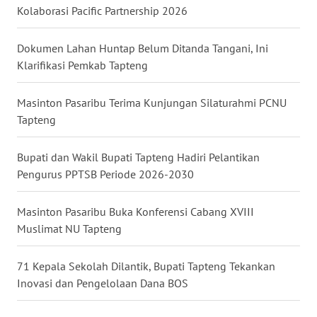
Kolaborasi Pacific Partnership 2026
WN
MALUKU
Dokumen Lahan Huntap Belum Ditanda Tangani, Ini
Klarifikasi Pemkab Tapteng
WN
MALUT
Masinton Pasaribu Terima Kunjungan Silaturahmi PCNU
Tapteng
WN
DAIRI
Bupati dan Wakil Bupati Tapteng Hadiri Pelantikan
Pengurus PPTSB Periode 2026-2030
WN
DANAU
Masinton Pasaribu Buka Konferensi Cabang XVIII
TOBA
Muslimat NU Tapteng
WN
71 Kepala Sekolah Dilantik, Bupati Tapteng Tekankan
NIAS
Inovasi dan Pengelolaan Dana BOS
WN