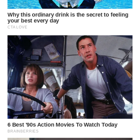
WN
INDRAMAYU
WN
KUNINGAN
WN
MAJALENGKA
WN
SUBANG
WN
SUKABUMI
WN
PURWAKARTA