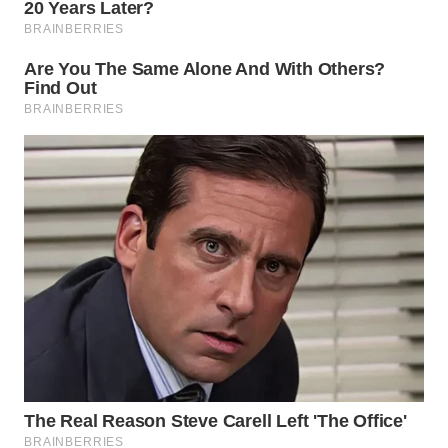
WAHANA
LISTRIK
WAHANA
TRAVEL
WAHANA
TV
WAHANANEWS
ID
WAHANANEWS
CO ID
WAHANANEWS
NET