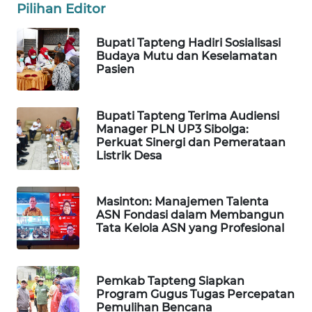
Pilihan Editor
PORTAL
Bupati Tapteng Hadiri Sosialisasi
KONSUMEN
Budaya Mutu dan Keselamatan
Pasien
FORWAMKI
Bupati Tapteng Terima Audiensi
ALPERKLINAS
Manager PLN UP3 Sibolga:
Perkuat Sinergi dan Pemerataan
Listrik Desa
FORJASIDA
TAMBANG
Masinton: Manajemen Talenta
NEWS
ASN Fondasi dalam Membangun
Tata Kelola ASN yang Profesional
SITUNGIR
NEWS
Pemkab Tapteng Siapkan
Program Gugus Tugas Percepatan
SIDIKALANG
Pemulihan Bencana
NEWS