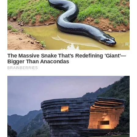
SURABAYA
WN
NATUNA
WN
BINTAN
WN
MANDALIKA
WN
LIKUPANG
WN
LABUANBAJO
WN
BORNEO