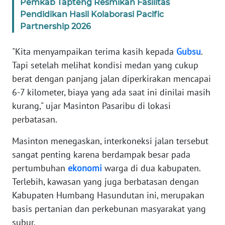
Pemkab Tapteng Resmikan Fasilitas
Pendidikan Hasil Kolaborasi Pacific
WN
Partnership 2026
BABEL
"Kita menyampaikan terima kasih kepada
Gubsu
.
WN
Tapi setelah melihat kondisi medan yang cukup
SUMBAR
berat dengan panjang jalan diperkirakan mencapai
6-7 kilometer, biaya yang ada saat ini dinilai masih
WN
kurang," ujar Masinton Pasaribu di lokasi
SUMSEL
perbatasan.
WN
Masinton menegaskan, interkoneksi jalan tersebut
BENGKULU
sangat penting karena berdampak besar pada
pertumbuhan
ekonomi
warga di dua kabupaten.
WN
Terlebih, kawasan yang juga berbatasan dengan
LAMPUNG
Kabupaten Humbang Hasundutan ini, merupakan
basis pertanian dan perkebunan masyarakat yang
WN
subur.
JATENG