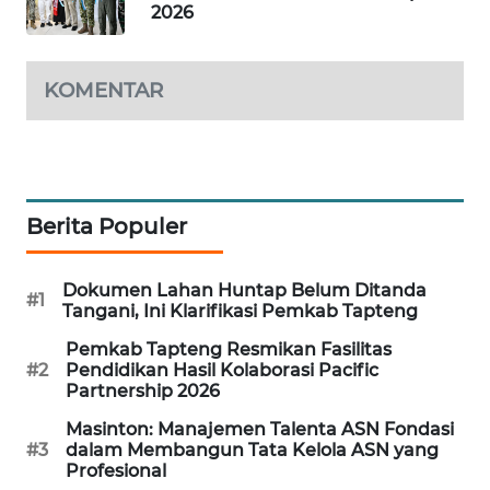
2026
KARING
NEWS
KOMENTAR
JURNAL
MARITIM
HUMBANG
Berita Populer
NEWS
GARONGGANG
Dokumen Lahan Huntap Belum Ditanda
#1
NEWS
Tangani, Ini Klarifikasi Pemkab Tapteng
Pemkab Tapteng Resmikan Fasilitas
FISUELRI
#2
Pendidikan Hasil Kolaborasi Pacific
ID
Partnership 2026
Masinton: Manajemen Talenta ASN Fondasi
ENERGI
#3
dalam Membangun Tata Kelola ASN yang
NEWS
Profesional