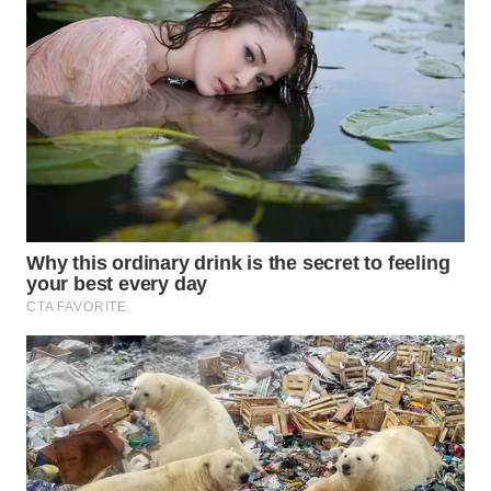
BEKASI
WN
BOGOR
WN
DEPOK
WN
TAPANULI
UTARA
WN
SAMOSIR
WN
PADANG
LAWAS