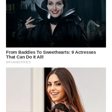
WAHANA
DESA
WISATA
LAPAK
WAHANA
Wahana
Network
KONSUMEN
LISTRIK
MASYARAKAT
KELISTRIKAN
WALINKI