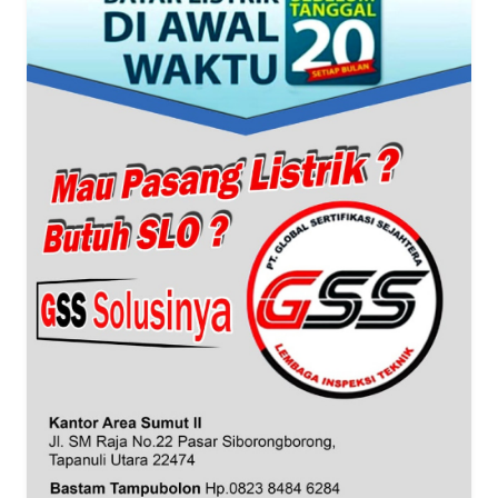
WN
BANTEN
WN
NTT
WN
KEPRI
WN
PAPUA
WN
PAPUA
BARAT
WN