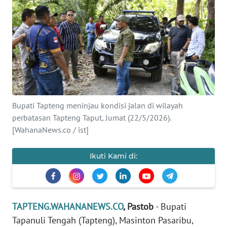
Informasi
INDEKS
BERITA
KONTAK
KAMI
Bupati Tapteng meninjau kondisi jalan di wilayah
INFO
perbatasan Tapteng Taput, Jumat (22/5/2026).
IKLAN
[WahanaNews.co / ist]
TENTANG
Ikuti Kami di:
KAMI
PEDOMAN
MEDIA
TAPTENG.WAHANANEWS.CO
, Pastob
- Bupati
SIBER
Tapanuli Tengah (Tapteng), Masinton Pasaribu,