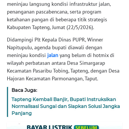
meninjau langsung kondisi infrastruktur jalan,
REDAKSI
penanganan pascabencana, serta program
ketahanan pangan di beberapa titik strategis
KARIR
Kabupaten Tapteng, Jumat (22/5/2026).
DISCLAIMER
Didampingi Plt Kepala Dinas PUPR, Winner
Napitupulu, agenda bupati diawali dengan
Wahana
meninjau kondisi
jalan
yang belum di hotmix di
News
Regional
wilayah perbatasan antara Desa Simargarap
Kecamatan Pasaribu Tobing, Tapteng, dengan Desa
WN
Hajoran Kecamatan Parmonangan, Taput.
SUMUT
Baca Juga:
WN
Tapteng Kembali Banjir, Bupati Instruksikan
JAKARTA
Normalisasi Sungai dan Siapkan Solusi Jangka
Panjang
WN
JABAR