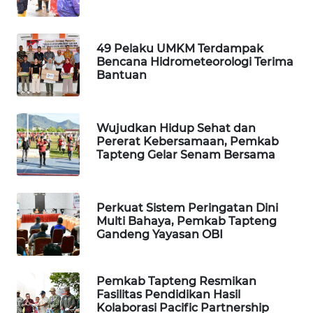
SIBARAGAS
49 Pelaku UMKM Terdampak
NEWS
Bencana Hidrometeorologi Terima
Bantuan
METRO
SIANTAR
NEWS
Wujudkan Hidup Sehat dan
Pererat Kebersamaan, Pemkab
METRO
Tapteng Gelar Senam Bersama
MEDAN
NEWS
Perkuat Sistem Peringatan Dini
METRO
Multi Bahaya, Pemkab Tapteng
JAKARTA
Gandeng Yayasan OBI
NEWS
Pemkab Tapteng Resmikan
KRT
Fasilitas Pendidikan Hasil
NEWS
Kolaborasi Pacific Partnership