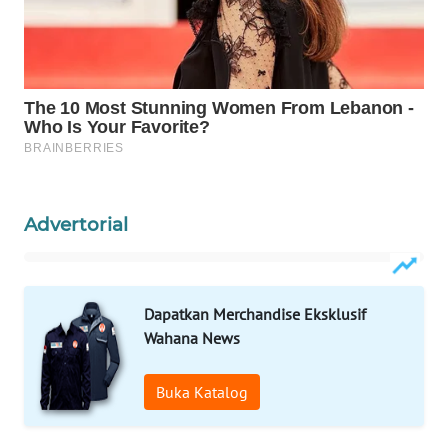
ID
MAWAKA
ID
MARTABAT
NET
PLN
Advertorial
WATCH
MKLI
Dapatkan Merchandise Eksklusif
LPKKI
Wahana News
LKKI
Buka Katalog
KOPEKLIN