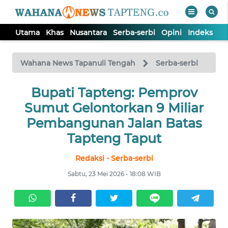
Utama
Khas
Nusantara
Serba-serbi
Opini
Indeks
WAHANA
Tutup
TV
Wahana News Tapanuli Tengah
Serba-serbi
Bupati Tapteng: Pemprov
UTAMA
Sumut Gelontorkan 9 Miliar
KHAS
Pembangunan Jalan Batas
Tapteng Taput
NUSANTARA
Redaksi - Serba-serbi
Sabtu, 23 Mei 2026 - 18:08 WIB
SERBA-
SERBI
OPINI