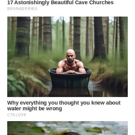
WN
TAPANULI
TENGAH
WN DELI
SERDANG
WN
TEBING
TINGGI
WN
PAKPAK
WN
KARAWANG
WN