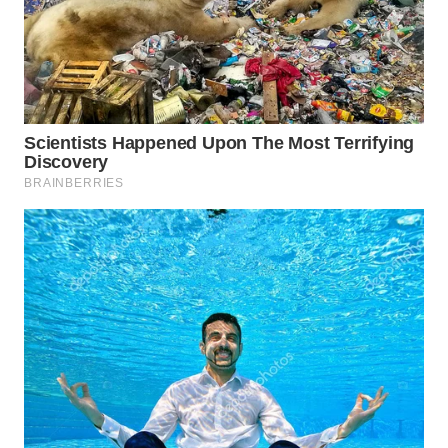
WN
SUMEDANG
WN
CIANJUR
WN
KEPULAUAN
SERIBU
WN
TANGERANG
WN
BINJAI
WN
CIREBON