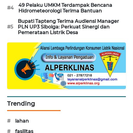
49 Pelaku UMKM Terdampak Bencana
#4
CILEUNGSI
Hidrometeorologi Terima Bantuan
NEWS
Bupati Tapteng Terima Audiensi Manager
#5
PLN UP3 Sibolga: Perkuat Sinergi dan
BERKAT
Pemerataan Listrik Desa
NEWS
BERAMPU
NEWS
ANUGERAH
NEWS
AKHLAK
Trending
ID
PERAPKI
#
lahan
NEWS
#
fasilitas