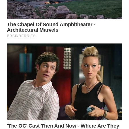
Wahana
Media
Group
WAHANA
NEWS
WAHANA
TANI
WAHANA
ADVOKAT
WAHANA
INFRASTRUKTUR
WAHANA
KONSUMEN