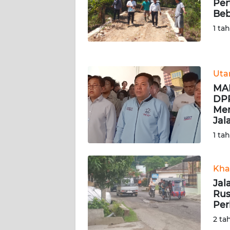
Per
WN
Beb
NUSANTARA
1 ta
WN
JOGJA
Ut
WN
MAR
JATIM
DPR
Men
Jal
WN
BALI
1 ta
WN
Kha
KALBAR
Jal
Rus
WN
Per
KALTENG
2 ta