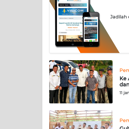
INDEKS
Jadilah
BERITA
KONTAK
KAMI
INFO
IKLAN
Pem
TENTANG
Ke 
KAMI
dan
11 j
PEDOMAN
MEDIA
SIBER
Pem
REDAKSI
Gub