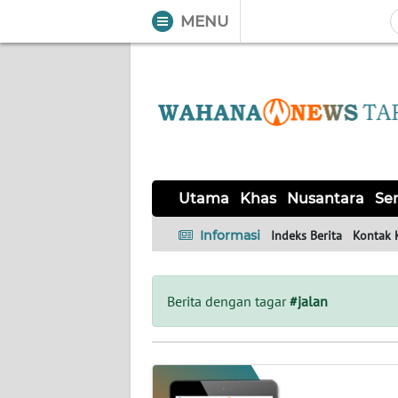
MENU
WAHANA
Tutup
TV
UTAMA
KHAS
Utama
Khas
Nusantara
Ser
NUSANTARA
Informasi
Indeks Berita
Kontak 
SERBA-
SERBI
Berita dengan tagar
#jalan
OPINI
Informasi