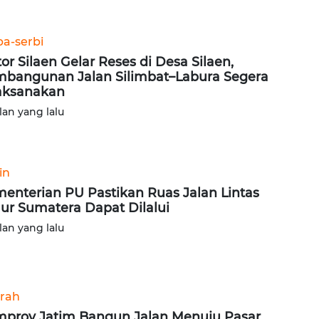
ba-serbi
tor Silaen Gelar Reses di Desa Silaen,
bangunan Jalan Silimbat–Labura Segera
aksanakan
lan yang lalu
in
enterian PU Pastikan Ruas Jalan Lintas
ur Sumatera Dapat Dilalui
lan yang lalu
rah
prov Jatim Bangun Jalan Menuju Pasar