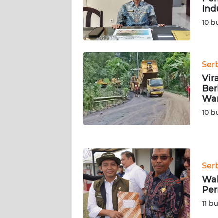
Ind
WN
SERAMBI
10 b
WN
JAMBI
Ser
Vir
WN
Ber
SULTRA
Wa
10 b
WN
NTB
WN
Ser
SULTENG
Wak
Per
WN
SULBAR
11 b