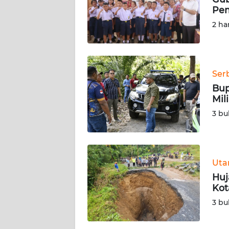
Pem
KARIR
2 ha
DISCLAIMER
Wahana
Ser
News
Bup
Regional
Mil
3 bu
WN
SUMUT
WN
Ut
JAKARTA
Huj
Kot
WN
3 bu
JABAR