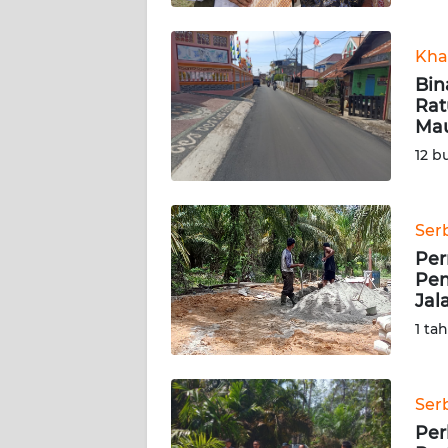
WN
BABEL
Kha
Bin
WN
Rat
SUMBAR
Ma
12 b
WN
SUMSEL
Ser
WN
Per
BENGKULU
Pem
Jal
WN
1 ta
LAMPUNG
WN
Ser
JATENG
Per