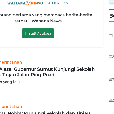
 orang pertama yang membaca berita-berita
B
terbaru Wahana News
Install Aplikasi
#1
#
erintahan
Alasa, Gubernur Sumut Kunjungi Sekolah
 Tinjau Jalan Ring Road
#
am yang lalu
#
erintahan
su Bobby Kunjungi Sekolah dan Tinjau