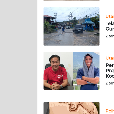
WN
KALTARA
Ut
WN
Tel
KALSEL
Gun
2 ta
WN
KALTIM
Ut
WN
Per
SULSEL
Pro
Ko
WN
2 ta
GORONTALO
WN
SULUT
Pol