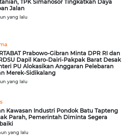
tanian, TPK Simanosor Tingkatkan Daya
an Jalan
hun yang lalu
ama
TABAT Prabowo-Gibran Minta DPR RI dan
DSU Dapil Karo-Dairi-Pakpak Barat Desak
teri PU Alokasikan Anggaran Pelebaran
an Merek-Sidikalang
hun yang lalu
s
an Kawasan Industri Pondok Batu Tapteng
ak Parah, Pemerintah Diminta Segera
baiki
hun yang lalu