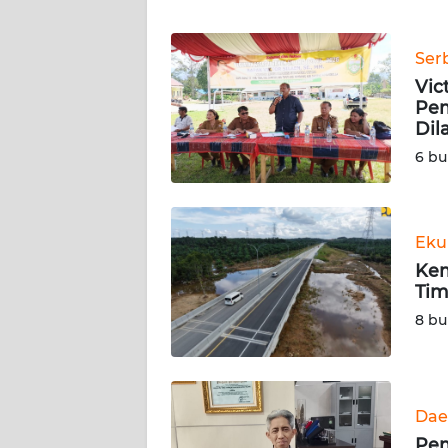
WN
BANTEN
Ser
WN
Vic
NTT
Pem
Dil
WN
6 bu
KEPRI
WN
Eku
PAPUA
Kem
Tim
WN
8 bu
PAPUA
BARAT
WN
Dae
RIAU
Pem