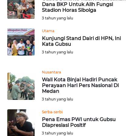
BEKASI
Dana BKP Untuk Alih Fungsi
Stadion Horas Sibolga
WN
3 tahun yang lalu
BOGOR
Utama
Kunjungi Stand Dairi di HPN, Ini
WN
Kata Gubsu
DEPOK
3 tahun yang lalu
WN
TAPANULI
Nusantara
UTARA
Wali Kota Binjai Hadiri Puncak
Perayaan Hari Pers Nasional Di
Medan
WN
SAMOSIR
3 tahun yang lalu
Serba-serbi
WN
Pena Emas PWI untuk Gubsu
PADANG
Diapresiasi Positif
LAWAS
3 tahun yang lalu