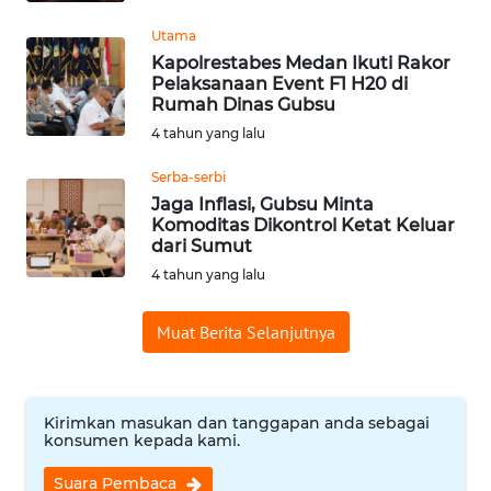
WN
Utama
SUMEDANG
Kapolrestabes Medan Ikuti Rakor
Pelaksanaan Event F1 H20 di
Rumah Dinas Gubsu
WN
CIANJUR
4 tahun yang lalu
Serba-serbi
WN
Jaga Inflasi, Gubsu Minta
KEPULAUAN
Komoditas Dikontrol Ketat Keluar
SERIBU
dari Sumut
4 tahun yang lalu
WN
TANGERANG
Muat Berita Selanjutnya
WN
BINJAI
Kirimkan masukan dan tanggapan anda sebagai
konsumen kepada kami.
WN
CIREBON
Suara Pembaca