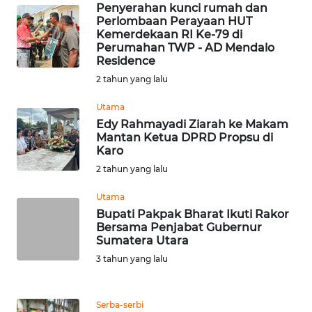
Penyerahan kunci rumah dan
Perlombaan Perayaan HUT
WN
Kemerdekaan RI Ke-79 di
KALTARA
Perumahan TWP - AD Mendalo
Residence
2 tahun yang lalu
WN
KALSEL
Utama
Edy Rahmayadi Ziarah ke Makam
WN
Mantan Ketua DPRD Propsu di
KALTIM
Karo
2 tahun yang lalu
WN
Utama
SULSEL
Bupati Pakpak Bharat Ikuti Rakor
Bersama Penjabat Gubernur
WN
Sumatera Utara
GORONTALO
3 tahun yang lalu
WN
SULUT
Serba-serbi