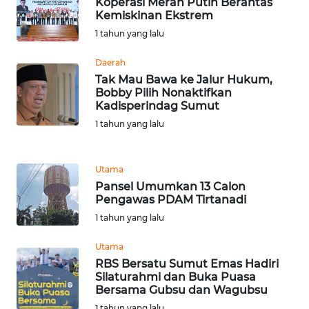
Koperasi Merah Putih Berantas
Kemiskinan Ekstrem
1 tahun yang lalu
WN
BABEL
Daerah
Tak Mau Bawa ke Jalur Hukum,
WN
Bobby Pilih Nonaktifkan
SUMBAR
Kadisperindag Sumut
1 tahun yang lalu
WN
SUMSEL
Utama
Pansel Umumkan 13 Calon
WN
Pengawas PDAM Tirtanadi
BENGKULU
1 tahun yang lalu
WN
Utama
LAMPUNG
RBS Bersatu Sumut Emas Hadiri
Silaturahmi dan Buka Puasa
Bersama Gubsu dan Wagubsu
WN
JATENG
1 tahun yang lalu