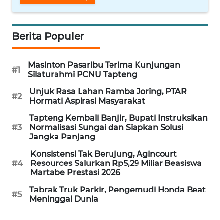
WN
INDRAMAYU
Berita Populer
WN
Masinton Pasaribu Terima Kunjungan
KUNINGAN
#1
Silaturahmi PCNU Tapteng
Unjuk Rasa Lahan Ramba Joring, PTAR
WN
#2
Hormati Aspirasi Masyarakat
MAJALENGKA
Tapteng Kembali Banjir, Bupati Instruksikan
#3
Normalisasi Sungai dan Siapkan Solusi
WN
Jangka Panjang
SUBANG
Konsistensi Tak Berujung, Agincourt
#4
Resources Salurkan Rp5,29 Miliar Beasiswa
WN
Martabe Prestasi 2026
SUKABUMI
Tabrak Truk Parkir, Pengemudi Honda Beat
#5
Meninggal Dunia
WN
PURWAKARTA