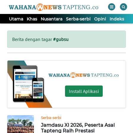
Utama
Khas
Nusantara
Serba-serbi
Opini
Indeks
WAHANA
Tutup
TV
Berita dengan tagar
#gubsu
UTAMA
KHAS
NUSANTARA
Install Aplikasi
SERBA-
SERBI
Serba-serbi
Jamdasu XI 2026, Peserta Asal
OPINI
Tapteng Raih Prestasi