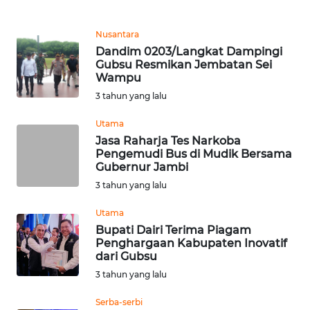
LANGKAT
Nusantara
WN
Dandim 0203/Langkat Dampingi
TAPANULI
Gubsu Resmikan Jembatan Sei
SELATAN
Wampu
3 tahun yang lalu
WN
TANJUNG
Utama
LESUNG
Jasa Raharja Tes Narkoba
Pengemudi Bus di Mudik Bersama
Gubernur Jambi
WN
KARO
3 tahun yang lalu
Utama
WN
Bupati Dairi Terima Piagam
SIMALUNGUN
Penghargaan Kabupaten Inovatif
dari Gubsu
WN
3 tahun yang lalu
LABUHANBATU
Serba-serbi