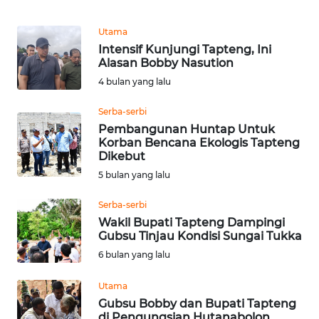
REDAKSI
Utama
Intensif Kunjungi Tapteng, Ini
KARIR
Alasan Bobby Nasution
4 bulan yang lalu
DISCLAIMER
Serba-serbi
Wahana
Pembangunan Huntap Untuk
News
Korban Bencana Ekologis Tapteng
Regional
Dikebut
5 bulan yang lalu
WN
SUMUT
Serba-serbi
Wakil Bupati Tapteng Dampingi
Gubsu Tinjau Kondisi Sungai Tukka
WN
6 bulan yang lalu
JAKARTA
Utama
WN
Gubsu Bobby dan Bupati Tapteng
JABAR
di Pengungsian Hutanabolon