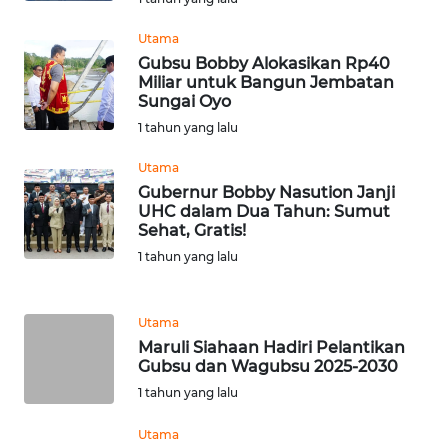
Utama
WN
Gubsu Bobby Alokasikan Rp40
NUSANTARA
Miliar untuk Bangun Jembatan
Sungai Oyo
WN
1 tahun yang lalu
JOGJA
Utama
Gubernur Bobby Nasution Janji
WN
UHC dalam Dua Tahun: Sumut
JATIM
Sehat, Gratis!
1 tahun yang lalu
WN
BALI
Utama
WN
Maruli Siahaan Hadiri Pelantikan
KALBAR
Gubsu dan Wagubsu 2025-2030
1 tahun yang lalu
WN
Utama
KALTENG