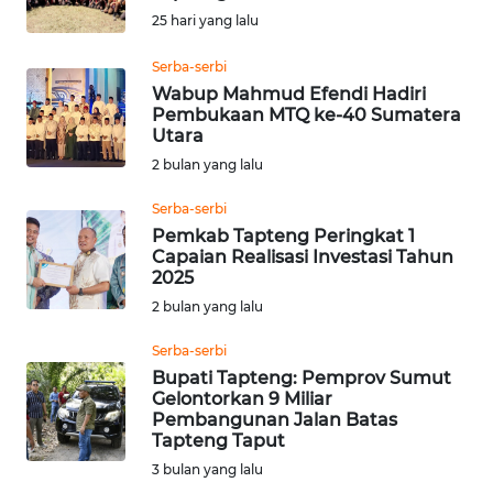
25 hari yang lalu
Informasi
Serba-serbi
INDEKS
Wabup Mahmud Efendi Hadiri
BERITA
Pembukaan MTQ ke-40 Sumatera
Utara
KONTAK
2 bulan yang lalu
KAMI
Serba-serbi
Pemkab Tapteng Peringkat 1
INFO
Capaian Realisasi Investasi Tahun
IKLAN
2025
2 bulan yang lalu
TENTANG
KAMI
Serba-serbi
Bupati Tapteng: Pemprov Sumut
Gelontorkan 9 Miliar
PEDOMAN
Pembangunan Jalan Batas
MEDIA
Tapteng Taput
SIBER
3 bulan yang lalu