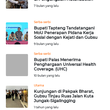
7 bulan yang lalu
WN
BANTEN
Serba-serbi
WN
Bupati Tapteng Tandatangani
MoU Penerapan Pidana Kerja
NTT
Sosial dengan Kejati dan Gubsu
9 bulan yang lalu
WN
KEPRI
Serba-serbi
Bupati Palas Menerima
WN
Penghargaan Universal Health
Coverage. (UHC)
PAPUA
10 bulan yang lalu
WN
Utama
PAPUA
Kunjungan di Pakpak Bharat,
BARAT
Gubsu Tinjau Ruas Jalan Kuta
Jungak-Sigalingging
WN
1 tahun yang lalu