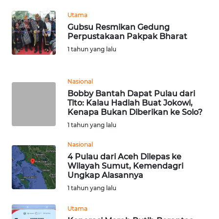
RIAU
Utama
Gubsu Resmikan Gedung
WN
Perpustakaan Pakpak Bharat
SERAMBI
1 tahun yang lalu
WN
JAMBI
Nasional
Bobby Bantah Dapat Pulau dari
WN
Tito: Kalau Hadiah Buat Jokowi,
SULTRA
Kenapa Bukan Diberikan ke Solo?
1 tahun yang lalu
WN
Nasional
NTB
4 Pulau dari Aceh Dilepas ke
Wilayah Sumut, Kemendagri
WN
Ungkap Alasannya
SULTENG
1 tahun yang lalu
WN
Utama
SULBAR