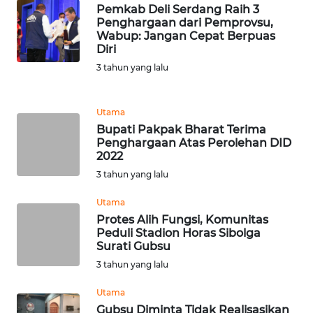
Pemkab Deli Serdang Raih 3
WN
Penghargaan dari Pemprovsu,
TAPANULI
Wabup: Jangan Cepat Berpuas
TENGAH
Diri
3 tahun yang lalu
WN DELI
SERDANG
Utama
Bupati Pakpak Bharat Terima
WN
Penghargaan Atas Perolehan DID
TEBING
2022
TINGGI
3 tahun yang lalu
WN
Utama
PAKPAK
Protes Alih Fungsi, Komunitas
Peduli Stadion Horas Sibolga
Surati Gubsu
WN
KARAWANG
3 tahun yang lalu
Utama
WN
Gubsu Diminta Tidak Realisasikan