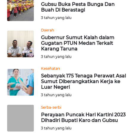
Gubsu Buka Pesta Bunga Dan
Buah Di Berastagi
WN
MALUKU
3 tahun yang lalu
Daerah
WN
Gubernur Sumut Kalah dalam
MALUT
Gugatan PTUN Medan Terkait
Karang Taruna
WN
3 tahun yang lalu
DAIRI
Kesehatan
Sebanyak 175 Tenaga Perawat Asal
WN
Sumut Diberangkatkan Kerja ke
DANAU
Luar Negeri
TOBA
3 tahun yang lalu
WN
Serba-serbi
NIAS
Perayaan Puncak Hari Kartini 2023
Dihadiri Bupati Karo dan Gubsu
WN
3 tahun yang lalu