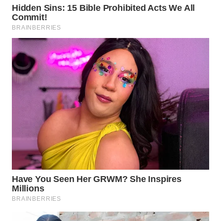
WN
INDRAMAYU
WN
KUNINGAN
WN
MAJALENGKA
WN
SUBANG
WN
SUKABUMI
WN
PURWAKARTA