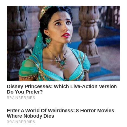
WAHANA
LISTRIK
WAHANA
TRAVEL
WAHANA
TV
WAHANANEWS
ID
WAHANANEWS
CO ID
WAHANANEWS
NET