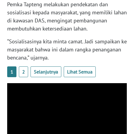
Pemka Tapteng melakukan pendekatan dan
sosialisasi kepada masyarakat, yang memiliki lahan
WN
di kawasan DAS, mengingat pembangunan
BABEL
membutuhkan ketersediaan lahan.
WN
“Sosialisasinya kita minta camat. Jadi sampaikan ke
SUMBAR
masyarakat bahwa ini dalam rangka penanganan
bencana,” ujarnya.
WN
SUMSEL
1
2
Selanjutnya
Lihat Semua
WN
BENGKULU
WN
LAMPUNG
WN
JATENG