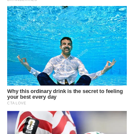
WN
TAPANULI
TENGAH
WN DELI
SERDANG
WN
TEBING
TINGGI
WN
PAKPAK
WN
KARAWANG
WN