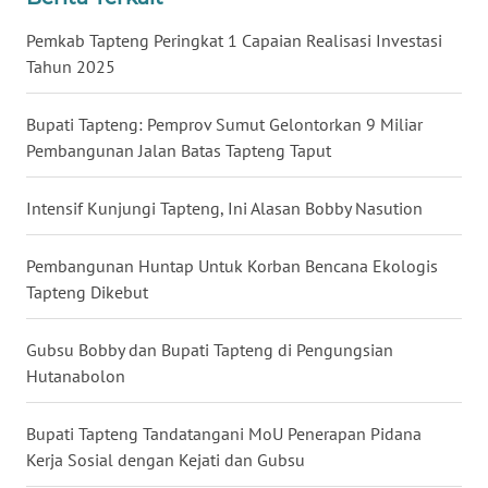
Pemkab Tapteng Peringkat 1 Capaian Realisasi Investasi
WN
Tahun 2025
KALTARA
Bupati Tapteng: Pemprov Sumut Gelontorkan 9 Miliar
WN
Pembangunan Jalan Batas Tapteng Taput
KALSEL
Intensif Kunjungi Tapteng, Ini Alasan Bobby Nasution
WN
KALTIM
Pembangunan Huntap Untuk Korban Bencana Ekologis
WN
Tapteng Dikebut
SULSEL
Gubsu Bobby dan Bupati Tapteng di Pengungsian
WN
Hutanabolon
GORONTALO
Bupati Tapteng Tandatangani MoU Penerapan Pidana
WN
Kerja Sosial dengan Kejati dan Gubsu
SULUT