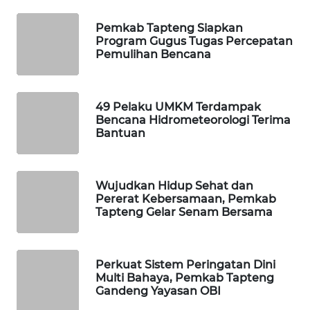
Pemkab Tapteng Siapkan
PORTAL
Program Gugus Tugas Percepatan
KONSUMEN
Pemulihan Bencana
FORWAMKI
49 Pelaku UMKM Terdampak
ALPERKLINAS
Bencana Hidrometeorologi Terima
Bantuan
FORJASIDA
Wujudkan Hidup Sehat dan
TAMBANG
Pererat Kebersamaan, Pemkab
NEWS
Tapteng Gelar Senam Bersama
SITUNGIR
NEWS
Perkuat Sistem Peringatan Dini
Multi Bahaya, Pemkab Tapteng
Gandeng Yayasan OBI
SIDIKALANG
NEWS