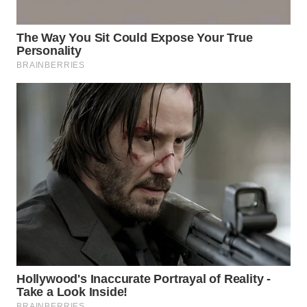
LANGKAT
WN
TAPANULI
SELATAN
WN
TANJUNG
LESUNG
WN
KARO
WN
SIMALUNGUN
WN
LABUHANBATU