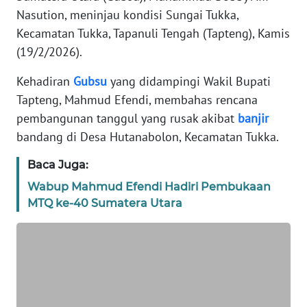
REDAKSI
Nasution, meninjau kondisi Sungai Tukka,
Kecamatan Tukka, Tapanuli Tengah (Tapteng), Kamis
KARIR
(19/2/2026).
Kehadiran
Gubsu
yang didampingi Wakil Bupati
DISCLAIMER
Tapteng, Mahmud Efendi, membahas rencana
pembangunan tanggul yang rusak akibat
banjir
Wahana
News
bandang di Desa Hutanabolon, Kecamatan Tukka.
Regional
Baca Juga:
WN
Wabup Mahmud Efendi Hadiri Pembukaan
SUMUT
MTQ ke-40 Sumatera Utara
WN
JAKARTA
WN
JABAR