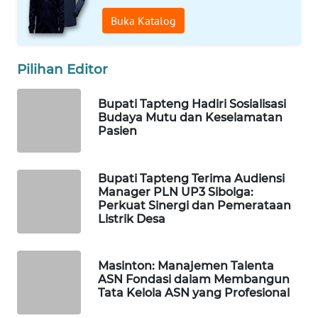
ID
Buka Katalog
MAWAKA
ID
Pilihan Editor
MARTABAT
Bupati Tapteng Hadiri Sosialisasi
NET
Budaya Mutu dan Keselamatan
Pasien
PLN
WATCH
Bupati Tapteng Terima Audiensi
Manager PLN UP3 Sibolga:
MKLI
Perkuat Sinergi dan Pemerataan
Listrik Desa
LPKKI
Masinton: Manajemen Talenta
LKKI
ASN Fondasi dalam Membangun
Tata Kelola ASN yang Profesional
KOPEKLIN