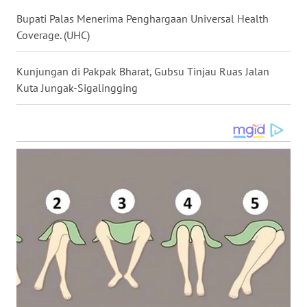
Bupati Palas Menerima Penghargaan Universal Health
WN
Coverage. (UHC)
MALUKU
Kunjungan di Pakpak Bharat, Gubsu Tinjau Ruas Jalan
WN
Kuta Jungak-Sigalingging
MALUT
WN
DAIRI
WN
DANAU
TOBA
WN
NIAS
WN