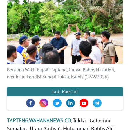
Informasi
INDEKS
BERITA
KONTAK
KAMI
INFO
Bersama Wakil Bupati Tapteng, Gubsu Bobby Nasution,
IKLAN
meninjau kondisi Sungai Tukka, Kamis (19/2/2026)
TENTANG
Ikuti Kami di:
KAMI
PEDOMAN
MEDIA
SIBER
TAPTENG.WAHANANEWS.CO
, Tukka
- Gubernur
Sumatera Utara (Gubsu), Muhammad Bobby Afif