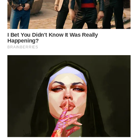
WN
SUMEDANG
WN
CIANJUR
WN
KEPULAUAN
SERIBU
WN
TANGERANG
WN
BINJAI
WN
CIREBON