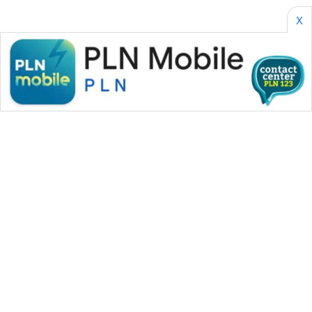
X
WAHANA MEDIA GROUP
|
|
|
WAHANA NEWS co
WAHANA TANI
WAHANA ADVOKAT
|
|
WAHANA INFRASTRUKTUR
WAHANA KONSUMEN