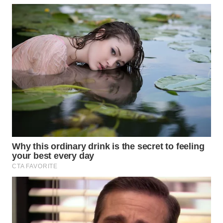
WAHANA
SPORT
WAHANA
UMKM
WAHANA
SELEB
WAHANA
PERSONA
WAHANA
OTOMOTIF
WAHANA
HEALTH