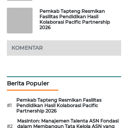
Pemkab Tapteng Resmikan
SIBARAGAS
Fasilitas Pendidikan Hasil
NEWS
Kolaborasi Pacific Partnership
2026
METRO
SIANTAR
KOMENTAR
NEWS
METRO
MEDAN
NEWS
Berita Populer
METRO
JAKARTA
Pemkab Tapteng Resmikan Fasilitas
NEWS
#1
Pendidikan Hasil Kolaborasi Pacific
Partnership 2026
KRT
Masinton: Manajemen Talenta ASN Fondasi
NEWS
#2
dalam Membangun Tata Kelola ASN yang