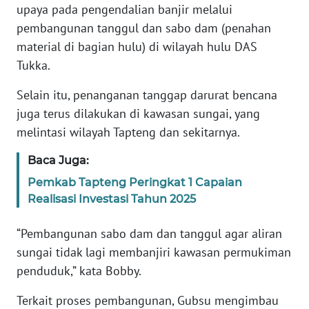
RIAU
upaya pada pengendalian banjir melalui
pembangunan tanggul dan sabo dam (penahan
WN
material di bagian hulu) di wilayah hulu DAS
SERAMBI
Tukka.
WN
Selain itu, penanganan tanggap darurat bencana
JAMBI
juga terus dilakukan di kawasan sungai, yang
melintasi wilayah Tapteng dan sekitarnya.
WN
SULTRA
Baca Juga:
Pemkab Tapteng Peringkat 1 Capaian
WN
Realisasi Investasi Tahun 2025
NTB
“Pembangunan sabo dam dan tanggul agar aliran
WN
sungai tidak lagi membanjiri kawasan permukiman
SULTENG
penduduk,” kata Bobby.
WN
Terkait proses pembangunan, Gubsu mengimbau
SULBAR