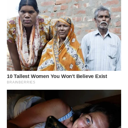
WN
PRIANGAN
TIMUR
WN
SEMARANG
WN
SOLO
WN
BOROBUDUR
WN
MADURA
WN