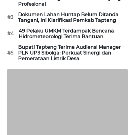
Profesional
KARING
Dokumen Lahan Huntap Belum Ditanda
NEWS
#3
Tangani, Ini Klarifikasi Pemkab Tapteng
49 Pelaku UMKM Terdampak Bencana
JURNAL
#4
Hidrometeorologi Terima Bantuan
MARITIM
Bupati Tapteng Terima Audiensi Manager
#5
PLN UP3 Sibolga: Perkuat Sinergi dan
HUMBANG
Pemerataan Listrik Desa
NEWS
GARONGGANG
NEWS
FISUELRI
ID
ENERGI
NEWS