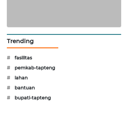
CILEUNGSI
NEWS
BERKAT
NEWS
Trending
BERAMPU
NEWS
#
fasilitas
#
pemkab-tapteng
ANUGERAH
#
lahan
NEWS
#
bantuan
AKHLAK
#
bupati-tapteng
ID
PERAPKI
NEWS