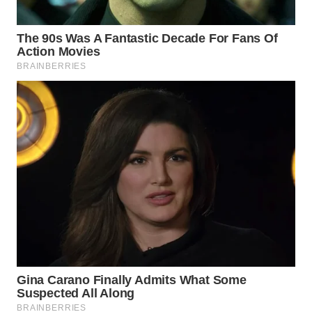
Wahana
Media
Group
WAHANA
NEWS
WAHANA
TANI
WAHANA
ADVOKAT
WAHANA
INFRASTRUKTUR
WAHANA
KONSUMEN