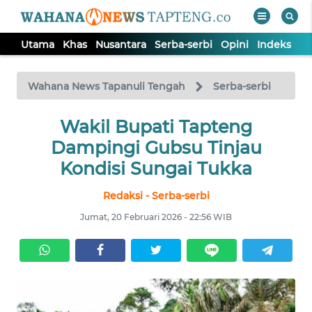
Utama
Khas
Nusantara
Serba-serbi
Opini
Indeks
WAHANA
Tutup
TV
Wahana News Tapanuli Tengah
Serba-serbi
Wakil Bupati Tapteng
UTAMA
Dampingi Gubsu Tinjau
KHAS
Kondisi Sungai Tukka
Redaksi - Serba-serbi
NUSANTARA
Jumat, 20 Februari 2026 - 22:56 WIB
SERBA-
SERBI
OPINI