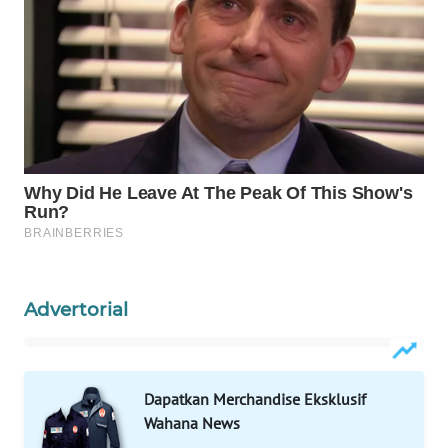
WAHANA
DESA
WISATA
LAPAK
WAHANA
Wahana
Network
KONSUMEN
LISTRIK
Advertorial
MASYARAKAT
KELISTRIKAN
Dapatkan Merchandise Eksklusif
Wahana News
WALINKI