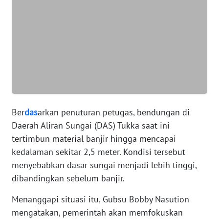
WN
BANTEN
WN
NTT
WN
KEPRI
Ber
das
arkan penuturan petugas, bendungan di
Daerah Aliran Sungai (DAS) Tukka saat ini
WN
tertimbun material banjir hingga mencapai
PAPUA
kedalaman sekitar 2,5 meter. Kondisi tersebut
WN
menyebabkan dasar sungai menjadi lebih tinggi,
PAPUA
dibandingkan sebelum banjir.
BARAT
Menanggapi situasi itu, Gubsu Bobby Nasution
WN
mengatakan, pemerintah akan memfokuskan