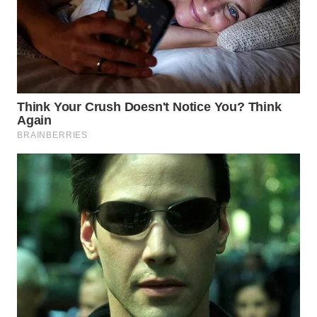
SURABAYA
WN
NATUNA
WN
BINTAN
WN
MANDALIKA
WN
LIKUPANG
WN
LABUANBAJO
WN
BORNEO