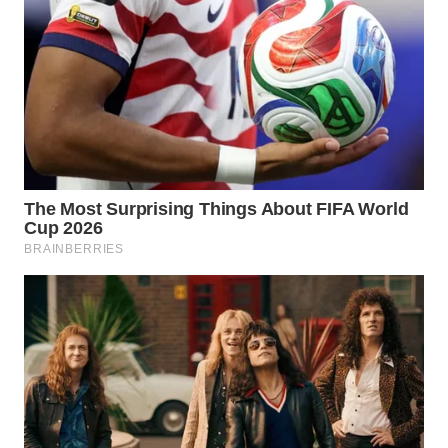
BEKASI
WN
BOGOR
WN
DEPOK
WN
TAPANULI
UTARA
WN
SAMOSIR
WN
PADANG
LAWAS