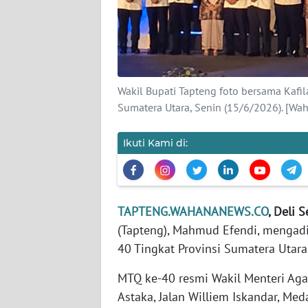
KARIR
DISCLAIMER
Wakil Bupati Tapteng foto bersama Kafi
Wahana
Sumatera Utara, Senin (15/6/2026). [Wah
News
Regional
Ikuti Kami di:
WN
SUMUT
TAPTENG.WAHANANEWS.CO
, Deli 
WN
JAKARTA
(Tapteng), Mahmud Efendi, mengad
40 Tingkat Provinsi Sumatera Utar
WN
MTQ ke-40 resmi Wakil Menteri Ag
JABAR
Astaka, Jalan Williem Iskandar, Med