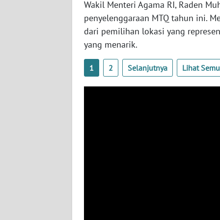
Wakil Menteri Agama RI, Raden Muh
WN
penyelenggaraan MTQ tahun ini. Me
NUSANTARA
dari pemilihan lokasi yang represen
yang menarik.
WN
JOGJA
1
2
Selanjutnya
Lihat Sem
WN
JATIM
WN
BALI
WN
KALBAR
WN
KALTENG