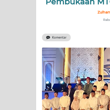
Pembukaan MTQ
INDEKS
Zulham
BERITA
Rabu
KONTAK
KAMI
Komentar
INFO
IKLAN
TENTANG
KAMI
PEDOMAN
MEDIA
SIBER
REDAKSI