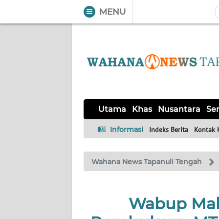
MENU
WAHANA
Tutup
TV
UTAMA
KHAS
Utama
Khas
Nusantara
Ser
NUSANTARA
Informasi
Indeks Berita
Kontak 
SERBA-
Wahana News Tapanuli Tengah
SERBI
OPINI
Wabup Mah
Informasi