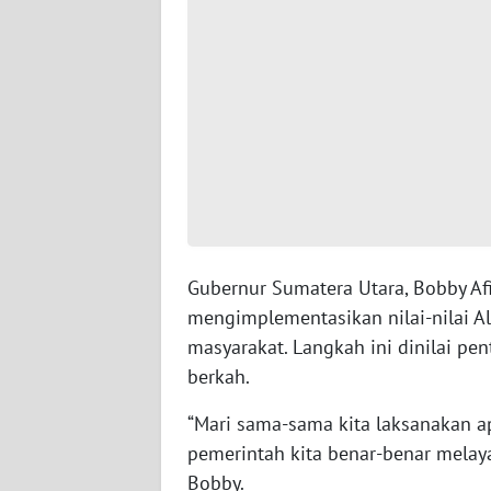
WN
SERAMBI
WN
JAMBI
WN
SULTRA
WN
Gubernur Sumatera Utara, Bobby Afi
NTB
mengimplementasikan nilai-nilai 
masyarakat. Langkah ini dinilai p
WN
berkah.
SULTENG
“Mari sama-sama kita laksanakan a
WN
pemerintah kita benar-benar melay
SULBAR
Bobby.