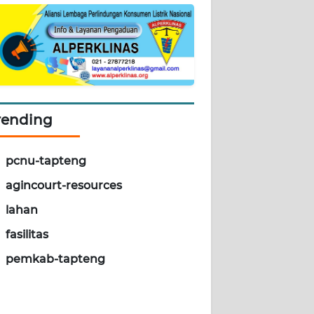
rending
pcnu-tapteng
agincourt-resources
lahan
fasilitas
pemkab-tapteng