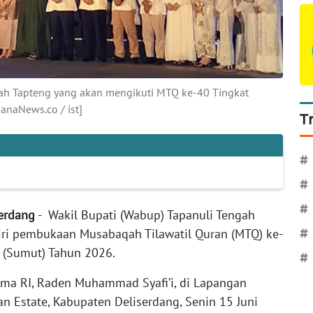
lah Tapteng yang akan mengikuti MTQ ke-40 Tingkat
anaNews.co / ist]
T
#
#
#
Serdang
- Wakil Bupati (Wabup) Tapanuli Tengah
iri pembukaan Musabaqah Tilawatil Quran (MTQ) ke-
#
a (Sumut) Tahun 2026.
#
ama RI, Raden Muhammad Syafi’i, di Lapangan
an Estate, Kabupaten Deliserdang, Senin 15 Juni