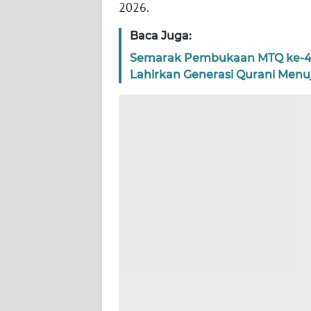
2026.
WN
BANTEN
Baca Juga:
WN
Semarak Pembukaan MTQ ke-4
NTT
Lahirkan Generasi Qurani Menu
WN
KEPRI
WN
PAPUA
WN
PAPUA
BARAT
WN
RIAU