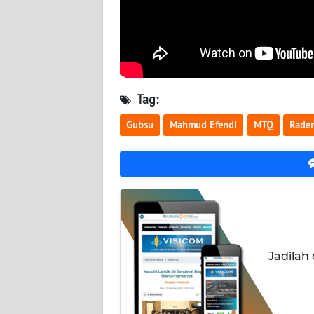
WN
KALTARA
WN
KALSEL
Tag:
WN
Gubsu
Mahmud Efendi
MTQ
Rade
KALTIM
WN
SULSEL
WN
GORONTALO
Jadilah
WN
SULUT