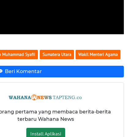
n Muhammad Syafii
Sumatera Utara
Wakil Menteri Agama
Beri Komentar
 orang pertama yang membaca berita-berita
terbaru Wahana News
Install Aplikasi