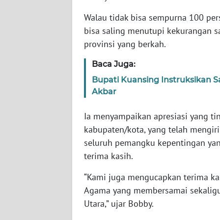
WN
Walau tidak bisa sempurna 100 pe
BABEL
bisa saling menutupi kekurangan s
provinsi yang berkah.
WN
SUMBAR
Baca Juga:
Bupati Kuansing Instruksikan 
WN
Akbar
SUMSEL
Ia menyampaikan apresiasi yang tin
WN
kabupaten/kota, yang telah mengir
BENGKULU
seluruh pemangku kepentingan ya
terima kasih.
WN
LAMPUNG
“Kami juga mengucapkan terima kas
Agama yang membersamai sekaligu
WN
JATENG
Utara,” ujar Bobby.