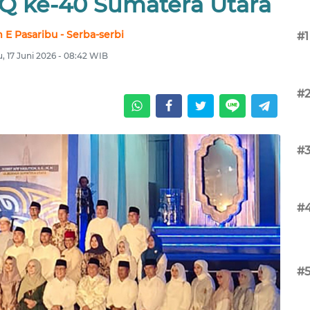
 ke-40 Sumatera Utara
 E Pasaribu - Serba-serbi
#1
, 17 Juni 2026 - 08:42 WIB
#
#
#
#