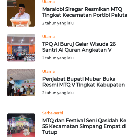
BEKASI
Utama
Maralobi Siregar Resmikan MTQ
Tingkat Kecamatan Portibi Paluta
WN
2 tahun yang lalu
BOGOR
Utama
WN
TPQ Al Buruj Gelar Wisuda 26
DEPOK
Santri Al Quran Angkatan V
2 tahun yang lalu
WN
TAPANULI
Utama
UTARA
Penjabat Bupati Mubar Buka
Resmi MTQ V Tingkat Kabupaten
WN
2 tahun yang lalu
SAMOSIR
Serba-serbi
WN
MTQ dan Festival Seni Qasidah Ke
PADANG
55 Kecamatan Simpang Empat di
LAWAS
Tutup