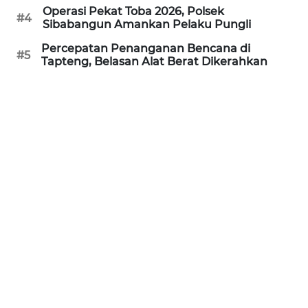
Operasi Pekat Toba 2026, Polsek
#4
Sibabangun Amankan Pelaku Pungli
WN
PRIANGAN
Percepatan Penanganan Bencana di
TIMUR
#5
Tapteng, Belasan Alat Berat Dikerahkan
WN
SEMARANG
WN
SOLO
WN
BOROBUDUR
WN
MADURA
WN