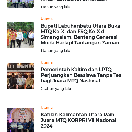
1 tahun yang lalu
WN
Utama
BABEL
Bupati Labuhanbatu Utara Buka
MTQ Ke-XI dan FSQ Ke-X di
WN
Simangalam: Benteng Generasi
Muda Hadapi Tantangan Zaman
SUMBAR
1 tahun yang lalu
WN
Utama
SUMSEL
Pemerintah Kaltim dan LPTQ
Perjuangkan Beasiswa Tanpa Tes
WN
bagi Juara MTQ Nasional
BENGKULU
2 tahun yang lalu
WN
Utama
LAMPUNG
Kafilah Kalimantan Utara Raih
Juara MTQ KORPRI VII Nasional
WN
2024
JATENG