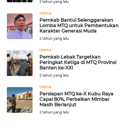
2 tahun yang lalu
Utama
WN
NUSANTARA
Pemkab Bantul Selenggarakan
Lomba MTQ untuk Pembentukan
Karakter Generasi Muda
WN
2 tahun yang lalu
JOGJA
Utama
WN
Pemkab Lebak Targetkan
JATIM
Peringkat Ketiga di MTQ Provinsi
Banten ke-XXI
2 tahun yang lalu
WN
BALI
Utama
Persiapan MTQ ke-X Kubu Raya
WN
Capai 80%, Perbaikan Mimbar
KALBAR
Masih Berlanjut
2 tahun yang lalu
WN
KALTENG