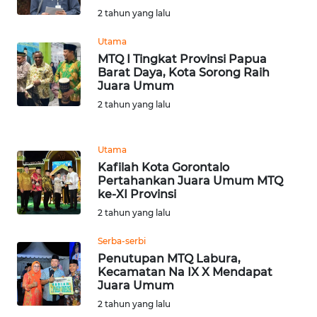
LANGKAT
2 tahun yang lalu
WN
Utama
TAPANULI
MTQ I Tingkat Provinsi Papua
SELATAN
Barat Daya, Kota Sorong Raih
Juara Umum
2 tahun yang lalu
WN
TANJUNG
LESUNG
Utama
Kafilah Kota Gorontalo
WN
Pertahankan Juara Umum MTQ
KARO
ke-XI Provinsi
2 tahun yang lalu
WN
SIMALUNGUN
Serba-serbi
Penutupan MTQ Labura,
Kecamatan Na IX X Mendapat
WN
Juara Umum
LABUHANBATU
2 tahun yang lalu