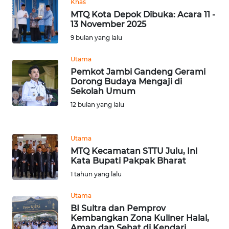
RIAU
Khas
MTQ Kota Depok Dibuka: Acara 11 -
13 November 2025
WN
9 bulan yang lalu
SERAMBI
Utama
WN
Pemkot Jambi Gandeng Gerami
JAMBI
Dorong Budaya Mengaji di
Sekolah Umum
WN
12 bulan yang lalu
SULTRA
Utama
WN
MTQ Kecamatan STTU Julu, Ini
NTB
Kata Bupati Pakpak Bharat
1 tahun yang lalu
WN
SULTENG
Utama
BI Sultra dan Pemprov
WN
Kembangkan Zona Kuliner Halal,
Aman dan Sehat di Kendari
SULBAR