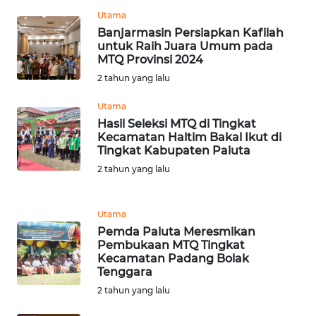
WN
Utama
TAPANULI
Banjarmasin Persiapkan Kafilah
TENGAH
untuk Raih Juara Umum pada
MTQ Provinsi 2024
2 tahun yang lalu
WN DELI
SERDANG
Utama
Hasil Seleksi MTQ di Tingkat
WN
Kecamatan Haltim Bakal Ikut di
TEBING
Tingkat Kabupaten Paluta
TINGGI
2 tahun yang lalu
WN
Utama
PAKPAK
Pemda Paluta Meresmikan
Pembukaan MTQ Tingkat
WN
Kecamatan Padang Bolak
KARAWANG
Tenggara
2 tahun yang lalu
WN