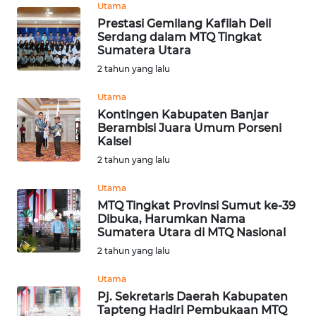
Utama
Prestasi Gemilang Kafilah Deli
WN
Serdang dalam MTQ Tingkat
KALTARA
Sumatera Utara
2 tahun yang lalu
WN
KALSEL
Utama
Kontingen Kabupaten Banjar
Berambisi Juara Umum Porseni
WN
Kalsel
KALTIM
2 tahun yang lalu
WN
Utama
SULSEL
MTQ Tingkat Provinsi Sumut ke-39
Dibuka, Harumkan Nama
Sumatera Utara di MTQ Nasional
WN
2 tahun yang lalu
GORONTALO
Utama
WN
Pj. Sekretaris Daerah Kabupaten
SULUT
Tapteng Hadiri Pembukaan MTQ