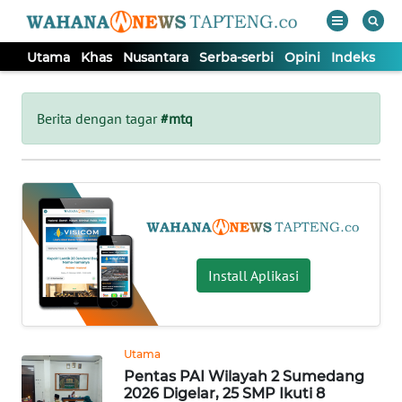
Utama
Khas
Nusantara
Serba-serbi
Opini
Indeks
WAHANA
Tutup
TV
Berita dengan tagar
#mtq
UTAMA
KHAS
NUSANTARA
Install Aplikasi
SERBA-
SERBI
Utama
Pentas PAI Wilayah 2 Sumedang
OPINI
2026 Digelar, 25 SMP Ikuti 8