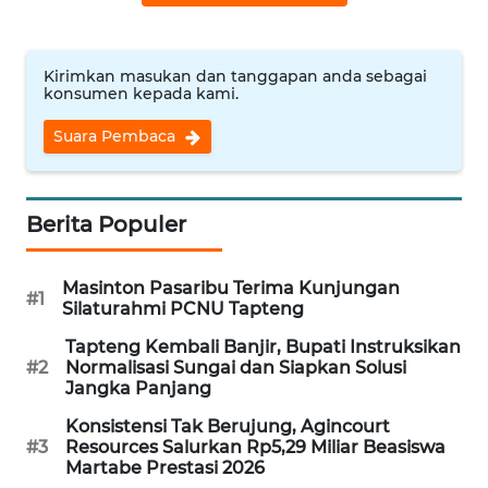
WN
INDRAMAYU
Kirimkan masukan dan tanggapan anda sebagai
konsumen kepada kami.
WN
Suara Pembaca
KUNINGAN
WN
Berita Populer
MAJALENGKA
WN
Masinton Pasaribu Terima Kunjungan
#1
SUBANG
Silaturahmi PCNU Tapteng
Tapteng Kembali Banjir, Bupati Instruksikan
WN
#2
Normalisasi Sungai dan Siapkan Solusi
Jangka Panjang
SUKABUMI
Konsistensi Tak Berujung, Agincourt
WN
#3
Resources Salurkan Rp5,29 Miliar Beasiswa
Martabe Prestasi 2026
PURWAKARTA