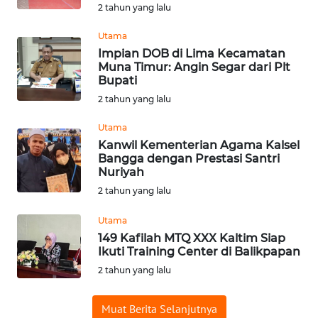
2 tahun yang lalu
WN
SUMEDANG
Utama
Impian DOB di Lima Kecamatan
Muna Timur: Angin Segar dari Plt
WN
Bupati
CIANJUR
2 tahun yang lalu
WN
Utama
KEPULAUAN
Kanwil Kementerian Agama Kalsel
SERIBU
Bangga dengan Prestasi Santri
Nuriyah
WN
2 tahun yang lalu
TANGERANG
Utama
149 Kafilah MTQ XXX Kaltim Siap
WN
Ikuti Training Center di Balikpapan
BINJAI
2 tahun yang lalu
WN
Muat Berita Selanjutnya
CIREBON