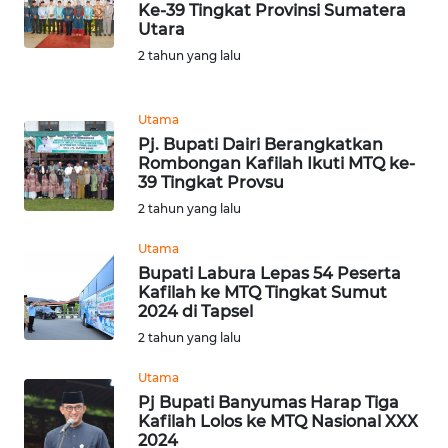
Ke-39 Tingkat Provinsi Sumatera
Utara
WN
2 tahun yang lalu
MALUKU
WN
Utama
MALUT
Pj. Bupati Dairi Berangkatkan
Rombongan Kafilah Ikuti MTQ ke-
39 Tingkat Provsu
WN
DAIRI
2 tahun yang lalu
Utama
WN
Bupati Labura Lepas 54 Peserta
DANAU
Kafilah ke MTQ Tingkat Sumut
TOBA
2024 di Tapsel
2 tahun yang lalu
WN
NIAS
Utama
Pj Bupati Banyumas Harap Tiga
Kafilah Lolos ke MTQ Nasional XXX
WN
2024