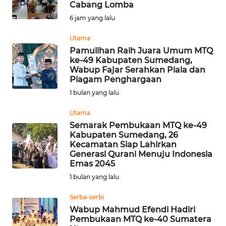
Cabang Lomba
Informasi
6 jam yang lalu
INDEKS
Utama
BERITA
Pamulihan Raih Juara Umum MTQ
ke-49 Kabupaten Sumedang,
Wabup Fajar Serahkan Piala dan
KONTAK
Piagam Penghargaan
KAMI
1 bulan yang lalu
INFO
Utama
IKLAN
Semarak Pembukaan MTQ ke-49
Kabupaten Sumedang, 26
Kecamatan Siap Lahirkan
TENTANG
Generasi Qurani Menuju Indonesia
KAMI
Emas 2045
1 bulan yang lalu
PEDOMAN
MEDIA
Serba-serbi
SIBER
Wabup Mahmud Efendi Hadiri
Pembukaan MTQ ke-40 Sumatera