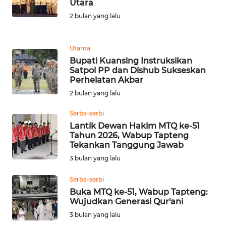
Utara
REDAKSI
2 bulan yang lalu
KARIR
Utama
Bupati Kuansing Instruksikan
DISCLAIMER
Satpol PP dan Dishub Sukseskan
Perhelatan Akbar
Wahana
2 bulan yang lalu
News
Regional
Serba-serbi
Lantik Dewan Hakim MTQ ke-51
WN
Tahun 2026, Wabup Tapteng
SUMUT
Tekankan Tanggung Jawab
3 bulan yang lalu
WN
Serba-serbi
JAKARTA
Buka MTQ ke-51, Wabup Tapteng:
Wujudkan Generasi Qur'ani
WN
3 bulan yang lalu
JABAR