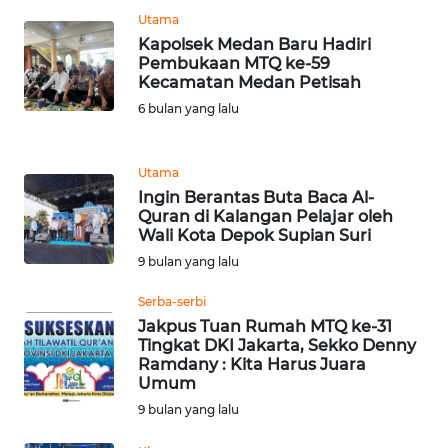
Utama
WN
Kapolsek Medan Baru Hadiri
BANTEN
Pembukaan MTQ ke-59
Kecamatan Medan Petisah
6 bulan yang lalu
WN
NTT
Utama
WN
Ingin Berantas Buta Baca Al-
KEPRI
Quran di Kalangan Pelajar oleh
Wali Kota Depok Supian Suri
WN
9 bulan yang lalu
PAPUA
Serba-serbi
Jakpus Tuan Rumah MTQ ke-31
WN
Tingkat DKI Jakarta, Sekko Denny
PAPUA
Ramdany : Kita Harus Juara
BARAT
Umum
9 bulan yang lalu
WN