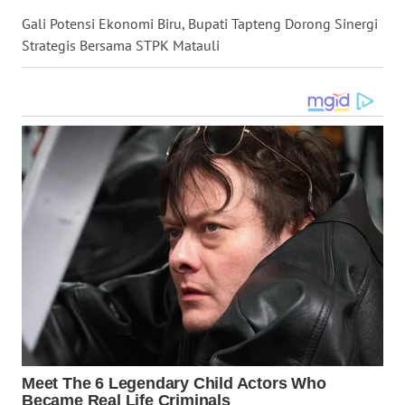
Gali Potensi Ekonomi Biru, Bupati Tapteng Dorong Sinergi
Strategis Bersama STPK Matauli
WN
BABEL
WN
SUMBAR
WN
SUMSEL
WN
BENGKULU
WN
LAMPUNG
WN
JATENG