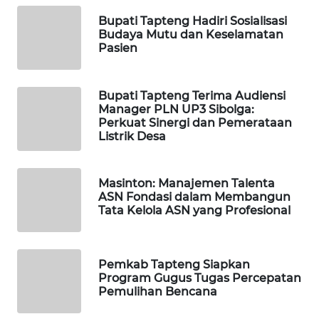
Bupati Tapteng Hadiri Sosialisasi
Budaya Mutu dan Keselamatan
WAHANA
Pasien
LISTRIK
WAHANA
Bupati Tapteng Terima Audiensi
TRAVEL
Manager PLN UP3 Sibolga:
Perkuat Sinergi dan Pemerataan
Listrik Desa
WAHANA
TV
Masinton: Manajemen Talenta
WAHANANEWS
ASN Fondasi dalam Membangun
ID
Tata Kelola ASN yang Profesional
WAHANANEWS
CO ID
Pemkab Tapteng Siapkan
Program Gugus Tugas Percepatan
Pemulihan Bencana
WAHANANEWS
NET