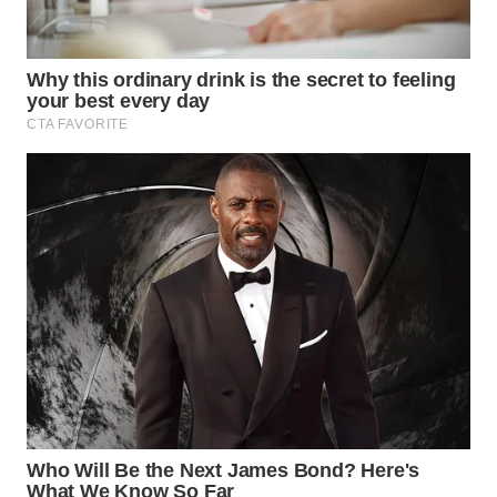
WN
SUMEDANG
WN
CIANJUR
WN
KEPULAUAN
SERIBU
WN
TANGERANG
WN
BINJAI
WN
CIREBON