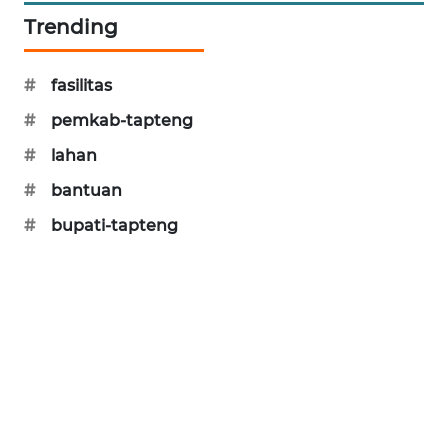
Trending
PORTAL
KONSUMEN
#
fasilitas
FORWAMKI
#
pemkab-tapteng
#
lahan
ALPERKLINAS
#
bantuan
FORJASIDA
#
bupati-tapteng
TAMBANG
NEWS
SITUNGIR
NEWS
SIDIKALANG
NEWS