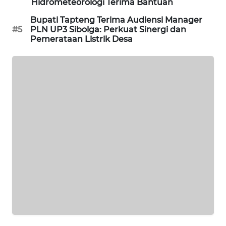
Hidrometeorologi Terima Bantuan
ID
Bupati Tapteng Terima Audiensi Manager
MAWAKA
#5
PLN UP3 Sibolga: Perkuat Sinergi dan
Pemerataan Listrik Desa
ID
MARTABAT
NET
PLN
WATCH
MKLI
LPKKI
LKKI
KOPEKLIN