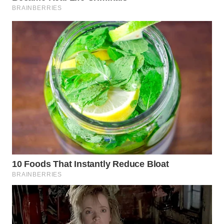
WN
NUSANTARA
WN
JOGJA
WN
JATIM
WN
BALI
WN
KALBAR
WN
KALTENG