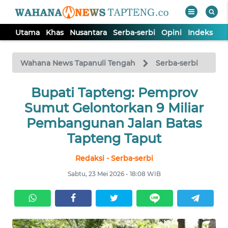
Utama
Khas
Nusantara
Serba-serbi
Opini
Indeks
WAHANA
Tutup
TV
Wahana News Tapanuli Tengah
Serba-serbi
Bupati Tapteng: Pemprov
UTAMA
Sumut Gelontorkan 9 Miliar
KHAS
Pembangunan Jalan Batas
Tapteng Taput
NUSANTARA
Redaksi - Serba-serbi
Sabtu, 23 Mei 2026 - 18:08 WIB
SERBA-
SERBI
OPINI