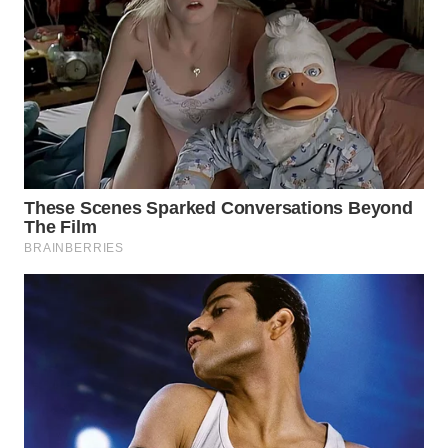
WN
KALTARA
WN
KALSEL
WN
KALTIM
WN
SULSEL
WN
GORONTALO
WN
SULUT