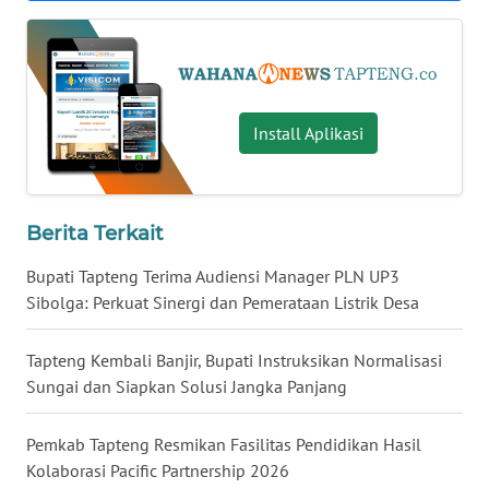
WN
BANTEN
WN
Install Aplikasi
NTT
WN
KEPRI
Berita Terkait
Bupati Tapteng Terima Audiensi Manager PLN UP3
WN
Sibolga: Perkuat Sinergi dan Pemerataan Listrik Desa
PAPUA
Tapteng Kembali Banjir, Bupati Instruksikan Normalisasi
WN
Sungai dan Siapkan Solusi Jangka Panjang
PAPUA
BARAT
Pemkab Tapteng Resmikan Fasilitas Pendidikan Hasil
Kolaborasi Pacific Partnership 2026
WN