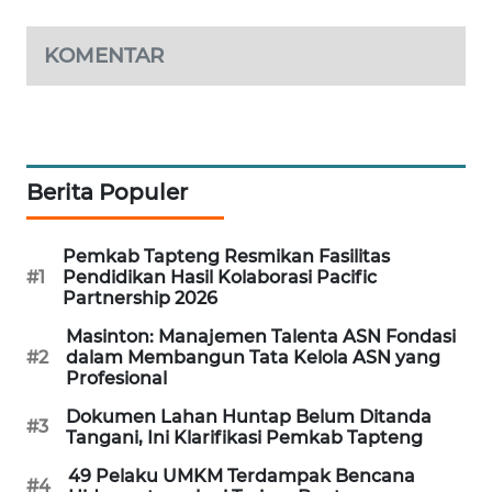
WAHANA
KOMENTAR
DESA
WISATA
LAPAK
WAHANA
Berita Populer
Wahana
Network
Pemkab Tapteng Resmikan Fasilitas
#1
Pendidikan Hasil Kolaborasi Pacific
Partnership 2026
KONSUMEN
LISTRIK
Masinton: Manajemen Talenta ASN Fondasi
#2
dalam Membangun Tata Kelola ASN yang
Profesional
MASYARAKAT
KELISTRIKAN
Dokumen Lahan Huntap Belum Ditanda
#3
Tangani, Ini Klarifikasi Pemkab Tapteng
WALINKI
49 Pelaku UMKM Terdampak Bencana
#4