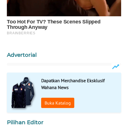
Wahana
Media
Group
WAHANA
NEWS
Advertorial
WAHANA
TANI
WAHANA
Dapatkan Merchandise Eksklusif
ADVOKAT
Wahana News
WAHANA
Buka Katalog
INFRASTRUKTUR
Pilihan Editor
WAHANA
KONSUMEN