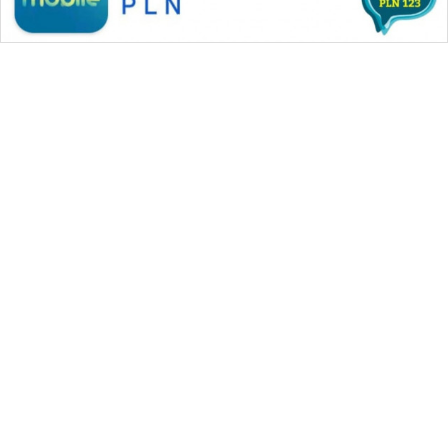
WAHANA MEDIA GROUP
|
|
|
WAHANA NEWS co
WAHANA TANI
WAHANA ADVOKAT
|
|
WAHANA INFRASTRUKTUR
WAHANA KONSUMEN
|
|
|
WAHANA LISTRIK
WAHANA TRAVEL
WAHANA TV
|
|
|
WAHANANEWS id
WAHANANEWS CO ID
WAHANANEWS NET
|
|
|
WAHANA SPORT ID
Wahana UMKM
Wahana Seleb
|
|
|
Wahana Persona
Wahana Otomotif
Wahana Health
|
Wahana Desa Wisata
Lapak Wahana