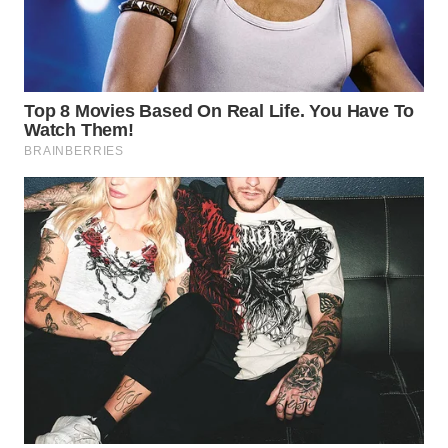
WN
MALUKU
WN
MALUT
WN
DAIRI
WN
DANAU
TOBA
WN
NIAS
WN