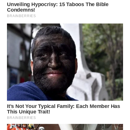
LANGKAT
WN
TAPANULI
SELATAN
WN
TANJUNG
LESUNG
WN
KARO
WN
SIMALUNGUN
WN
LABUHANBATU