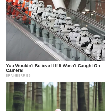
WN
TAPANULI
TENGAH
WN DELI
SERDANG
WN
TEBING
TINGGI
WN
PAKPAK
WN
KARAWANG
WN