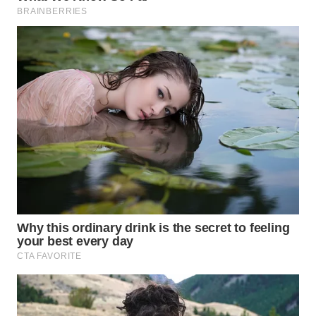
WN
INDRAMAYU
WN
KUNINGAN
WN
MAJALENGKA
WN
SUBANG
WN
SUKABUMI
WN
PURWAKARTA