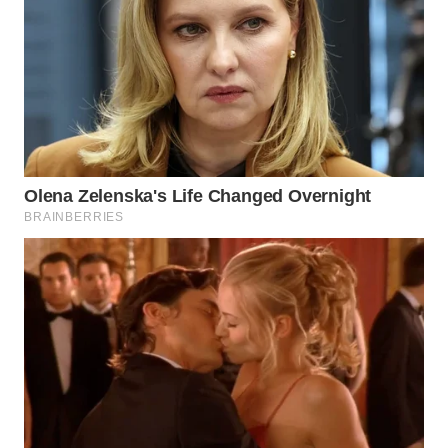
SURABAYA
WN
NATUNA
WN
BINTAN
WN
MANDALIKA
WN
LIKUPANG
WN
LABUANBAJO
WN
BORNEO