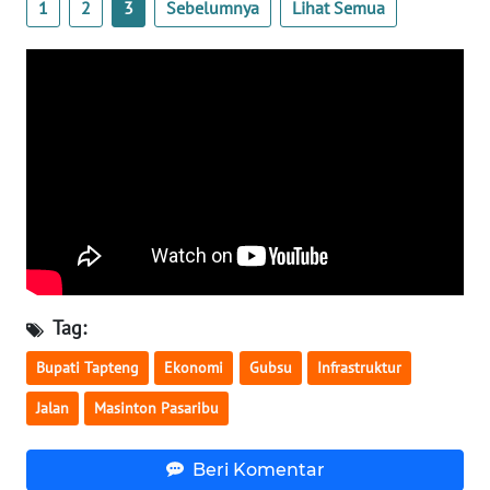
1
2
3
Sebelumnya
Lihat Semua
REDAKSI
KARIR
DISCLAIMER
Wahana
News
Regional
WN
SUMUT
Tag:
Bupati Tapteng
Ekonomi
Gubsu
Infrastruktur
WN
JAKARTA
Jalan
Masinton Pasaribu
WN
Beri Komentar
JABAR