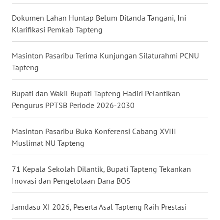
RIAU
Dokumen Lahan Huntap Belum Ditanda Tangani, Ini
WN
Klarifikasi Pemkab Tapteng
SERAMBI
Masinton Pasaribu Terima Kunjungan Silaturahmi PCNU
WN
Tapteng
JAMBI
Bupati dan Wakil Bupati Tapteng Hadiri Pelantikan
WN
Pengurus PPTSB Periode 2026-2030
SULTRA
Masinton Pasaribu Buka Konferensi Cabang XVIII
WN
Muslimat NU Tapteng
NTB
71 Kepala Sekolah Dilantik, Bupati Tapteng Tekankan
WN
Inovasi dan Pengelolaan Dana BOS
SULTENG
Jamdasu XI 2026, Peserta Asal Tapteng Raih Prestasi
WN
SULBAR