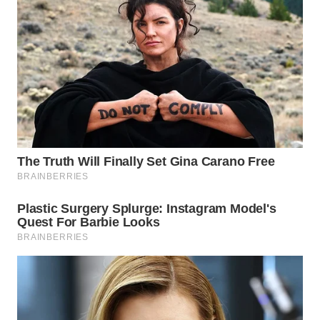
WN
PRIANGAN
TIMUR
WN
SEMARANG
WN
SOLO
WN
BOROBUDUR
WN
MADURA
WN