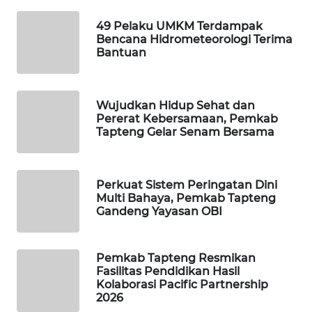
49 Pelaku UMKM Terdampak
WAHANA
Bencana Hidrometeorologi Terima
SPORT
Bantuan
WAHANA
UMKM
Wujudkan Hidup Sehat dan
Pererat Kebersamaan, Pemkab
Tapteng Gelar Senam Bersama
WAHANA
SELEB
Perkuat Sistem Peringatan Dini
WAHANA
Multi Bahaya, Pemkab Tapteng
PERSONA
Gandeng Yayasan OBI
WAHANA
OTOMOTIF
Pemkab Tapteng Resmikan
Fasilitas Pendidikan Hasil
Kolaborasi Pacific Partnership
WAHANA
2026
HEALTH