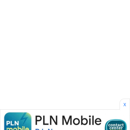
SONYA
ASA
NEWS
X