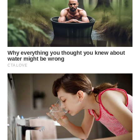
BEKASI
WN
BOGOR
WN
DEPOK
WN
TAPANULI
UTARA
WN
SAMOSIR
WN
PADANG
LAWAS