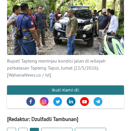
Informasi
INDEKS
BERITA
KONTAK
KAMI
Bupati Tapteng meninjau kondisi jalan di wilayah
INFO
perbatasan Tapteng Taput, Jumat (22/5/2026).
IKLAN
[WahanaNews.co / ist]
TENTANG
Ikuti Kami di:
KAMI
PEDOMAN
MEDIA
[Redaktur: Dzulfadli Tambunan]
SIBER