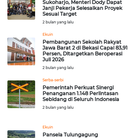
RIAU
Sukoharjo, Menteri Dody Dapat
Janji Pekerja Selesaikan Proyek
Sesuai Target
WN
2 bulan yang lalu
SERAMBI
Ekuin
WN
Pembangunan Sekolah Rakyat
JAMBI
Jawa Barat 2 di Bekasi Capai 83,91
Persen, Ditargetkan Beroperasi
Juli 2026
WN
2 bulan yang lalu
SULTRA
Serba-serbi
WN
Pemerintah Perkuat Sinergi
NTB
Penanganan 1.148 Perlintasan
Sebidang di Seluruh Indonesia
2 bulan yang lalu
WN
SULTENG
Ekuin
WN
Pansela Tulungagung
SULBAR