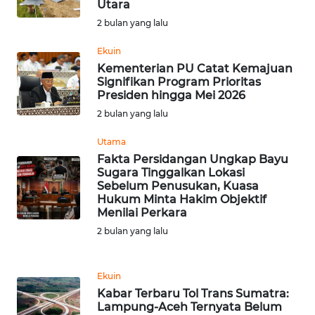
Utara
2 bulan yang lalu
WN
MALUKU
Ekuin
Kementerian PU Catat Kemajuan
WN
Signifikan Program Prioritas
MALUT
Presiden hingga Mei 2026
2 bulan yang lalu
WN
Utama
DAIRI
Fakta Persidangan Ungkap Bayu
Sugara Tinggalkan Lokasi
WN
Sebelum Penusukan, Kuasa
DANAU
Hukum Minta Hakim Objektif
Menilai Perkara
TOBA
2 bulan yang lalu
WN
NIAS
Ekuin
Kabar Terbaru Tol Trans Sumatra:
WN
Lampung-Aceh Ternyata Belum