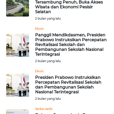
Tersambung Penuh, Buka Akses
Wisata dan Ekonomi Pesisir
Selatan
WN
BABEL
2 bulan yang lalu
Ekuin
WN
Panggil Mendikdasmen, Presiden
SUMBAR
Prabowo Instruksikan Percepatan
Revitalisasi Sekolah dan
Pembangunan Sekolah Nasional
WN
Terintegrasi
SUMSEL
2 bulan yang lalu
WN
Ekuin
BENGKULU
Presiden Prabowo Instruksikan
Percepatan Revitalisasi Sekolah
dan Pembangunan Sekolah
WN
Nasional Terintegrasi
LAMPUNG
2 bulan yang lalu
WN
Serba-serbi
JATENG