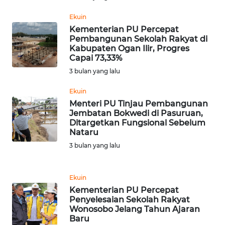
WN
Ekuin
SUMEDANG
Kementerian PU Percepat
Pembangunan Sekolah Rakyat di
Kabupaten Ogan Ilir, Progres
WN
Capai 73,33%
CIANJUR
3 bulan yang lalu
WN
Ekuin
KEPULAUAN
Menteri PU Tinjau Pembangunan
SERIBU
Jembatan Bokwedi di Pasuruan,
Ditargetkan Fungsional Sebelum
Nataru
WN
TANGERANG
3 bulan yang lalu
WN
Ekuin
BINJAI
Kementerian PU Percepat
Penyelesaian Sekolah Rakyat
WN
Wonosobo Jelang Tahun Ajaran
CIREBON
Baru