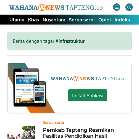
Utama
Khas
Nusantara
Serba-serbi
Opini
Indeks
WAHANA
Tutup
TV
Berita dengan tagar
#infrastruktur
UTAMA
KHAS
NUSANTARA
Install Aplikasi
SERBA-
SERBI
Serba-serbi
Pemkab Tapteng Resmikan
OPINI
Fasilitas Pendidikan Hasil