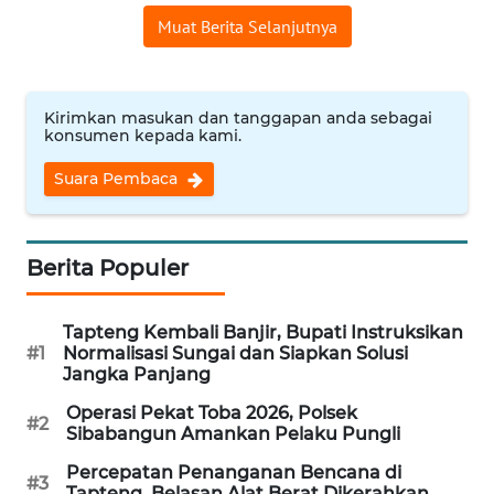
Muat Berita Selanjutnya
WN
PRIANGAN
TIMUR
Kirimkan masukan dan tanggapan anda sebagai
konsumen kepada kami.
WN
SEMARANG
Suara Pembaca
WN
SOLO
Berita Populer
WN
BOROBUDUR
Tapteng Kembali Banjir, Bupati Instruksikan
#1
Normalisasi Sungai dan Siapkan Solusi
Jangka Panjang
WN
MADURA
Operasi Pekat Toba 2026, Polsek
#2
Sibabangun Amankan Pelaku Pungli
WN
Percepatan Penanganan Bencana di
#3
Tapteng, Belasan Alat Berat Dikerahkan