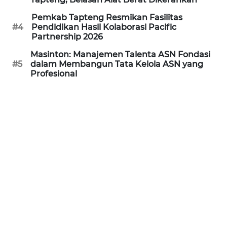
SURABAYA
Pemkab Tapteng Resmikan Fasilitas
WN
#4
Pendidikan Hasil Kolaborasi Pacific
Partnership 2026
NATUNA
Masinton: Manajemen Talenta ASN Fondasi
#5
dalam Membangun Tata Kelola ASN yang
WN
Profesional
BINTAN
WN
MANDALIKA
WN
LIKUPANG
WN
LABUANBAJO
WN
BORNEO