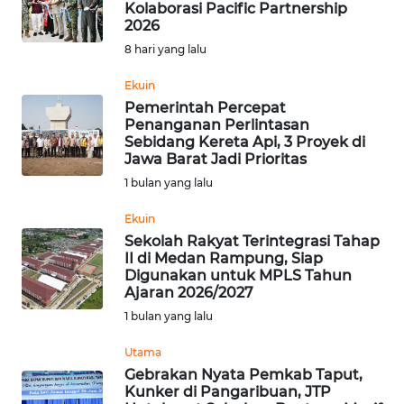
Kolaborasi Pacific Partnership
2026
Informasi
8 hari yang lalu
INDEKS
BERITA
Ekuin
Pemerintah Percepat
Penanganan Perlintasan
KONTAK
Sebidang Kereta Api, 3 Proyek di
KAMI
Jawa Barat Jadi Prioritas
1 bulan yang lalu
INFO
IKLAN
Ekuin
Sekolah Rakyat Terintegrasi Tahap
II di Medan Rampung, Siap
TENTANG
Digunakan untuk MPLS Tahun
KAMI
Ajaran 2026/2027
1 bulan yang lalu
PEDOMAN
MEDIA
Utama
SIBER
Gebrakan Nyata Pemkab Taput,
Kunker di Pangaribuan, JTP