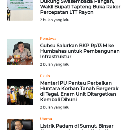
Dukung Swasembada Pangan,
Wakil Bupati Tapteng Buka Rakor
Percepatan LTT Rayon
WN
NUSANTARA
2 bulan yang lalu
WN
Peristiwa
JOGJA
Gubsu Salurkan BKP Rp13 M ke
Humbahas untuk Pembangunan
Infrastruktur
WN
JATIM
2 bulan yang lalu
Ekuin
WN
Menteri PU Pantau Perbaikan
BALI
Huntara Korban Tanah Bergerak
di Tegal, Enam Unit Ditargetkan
Kembali Dihuni
WN
KALBAR
2 bulan yang lalu
Utama
WN
Listrik Padam di Sumut, Binsar
KALTENG