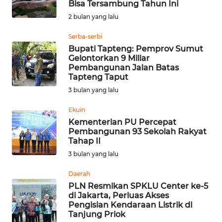
LANGKAT
Bisa Tersambung Tahun Ini
2 bulan yang lalu
WN
Serba-serbi
TAPANULI
Bupati Tapteng: Pemprov Sumut
SELATAN
Gelontorkan 9 Miliar
Pembangunan Jalan Batas
WN
Tapteng Taput
TANJUNG
3 bulan yang lalu
LESUNG
Ekuin
Kementerian PU Percepat
WN
Pembangunan 93 Sekolah Rakyat
KARO
Tahap II
3 bulan yang lalu
WN
SIMALUNGUN
Daerah
PLN Resmikan SPKLU Center ke-5
di Jakarta, Perluas Akses
WN
Pengisian Kendaraan Listrik di
LABUHANBATU
Tanjung Priok