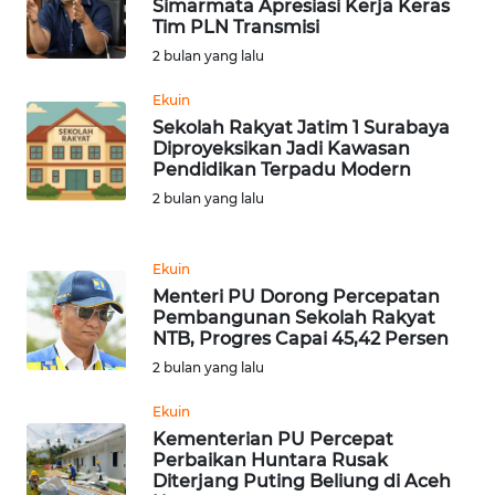
Simarmata Apresiasi Kerja Keras
Tim PLN Transmisi
WN
2 bulan yang lalu
KALTARA
Ekuin
Sekolah Rakyat Jatim 1 Surabaya
WN
Diproyeksikan Jadi Kawasan
KALSEL
Pendidikan Terpadu Modern
2 bulan yang lalu
WN
KALTIM
Ekuin
WN
Menteri PU Dorong Percepatan
SULSEL
Pembangunan Sekolah Rakyat
NTB, Progres Capai 45,42 Persen
2 bulan yang lalu
WN
GORONTALO
Ekuin
Kementerian PU Percepat
WN
Perbaikan Huntara Rusak
SULUT
Diterjang Puting Beliung di Aceh