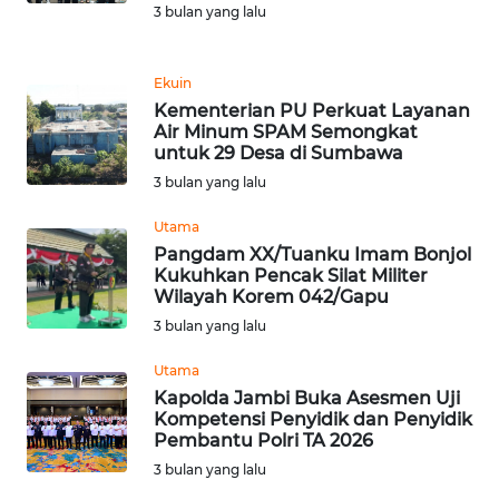
3 bulan yang lalu
WN
TAPANULI
TENGAH
Ekuin
Kementerian PU Perkuat Layanan
WN DELI
Air Minum SPAM Semongkat
SERDANG
untuk 29 Desa di Sumbawa
3 bulan yang lalu
WN
Utama
TEBING
Pangdam XX/Tuanku Imam Bonjol
TINGGI
Kukuhkan Pencak Silat Militer
Wilayah Korem 042/Gapu
WN
3 bulan yang lalu
PAKPAK
Utama
Kapolda Jambi Buka Asesmen Uji
WN
Kompetensi Penyidik dan Penyidik
KARAWANG
Pembantu Polri TA 2026
3 bulan yang lalu
WN