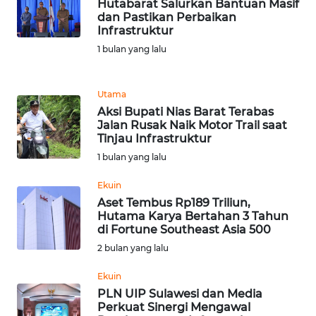
Hutabarat Salurkan Bantuan Masif
REDAKSI
dan Pastikan Perbaikan
Infrastruktur
KARIR
1 bulan yang lalu
DISCLAIMER
Utama
Aksi Bupati Nias Barat Terabas
Wahana
Jalan Rusak Naik Motor Trail saat
News
Tinjau Infrastruktur
Regional
1 bulan yang lalu
Ekuin
WN
SUMUT
Aset Tembus Rp189 Triliun,
Hutama Karya Bertahan 3 Tahun
di Fortune Southeast Asia 500
WN
2 bulan yang lalu
JAKARTA
Ekuin
WN
PLN UIP Sulawesi dan Media
JABAR
Perkuat Sinergi Mengawal