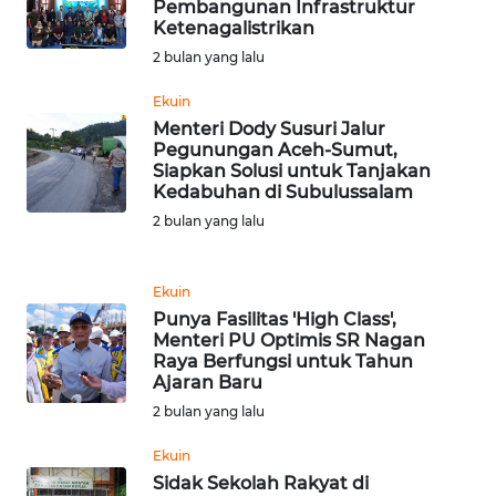
Pembangunan Infrastruktur
Ketenagalistrikan
WN
2 bulan yang lalu
BANTEN
Ekuin
WN
Menteri Dody Susuri Jalur
NTT
Pegunungan Aceh-Sumut,
Siapkan Solusi untuk Tanjakan
Kedabuhan di Subulussalam
WN
2 bulan yang lalu
KEPRI
WN
Ekuin
PAPUA
Punya Fasilitas 'High Class',
Menteri PU Optimis SR Nagan
Raya Berfungsi untuk Tahun
WN
Ajaran Baru
PAPUA
2 bulan yang lalu
BARAT
Ekuin
WN
Sidak Sekolah Rakyat di