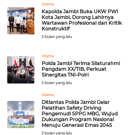
BEKASI
Utama
Kapolda Jambi Buka UKW PWI
Kota Jambi, Dorong Lahirnya
WN
Wartawan Profesional dan Kritik
BOGOR
Konstruktif
3 bulan yang lalu
WN
DEPOK
Utama
WN
Polda Jambi Terima Silaturahmi
TAPANULI
Pangdam XX/TIB, Perkuat
Sinergitas TNI-Polri
UTARA
3 bulan yang lalu
WN
Utama
SAMOSIR
Ditlantas Polda Jambi Gelar
Pelatihan Safety Driving
WN
Pengemudi SPPG MBG, Wujud
Dukungan Program Nasional
PADANG
Menuju Generasi Emas 2045
LAWAS
3 bulan yang lalu