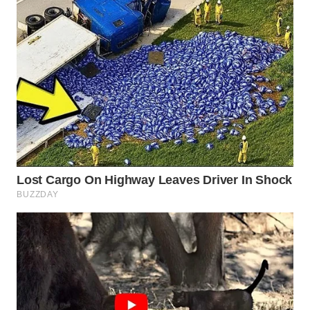
WAHANA
LISTRIK
WAHANA
TRAVEL
WAHANA
TV
WAHANANEWS
ID
WAHANANEWS
CO ID
WAHANANEWS
NET