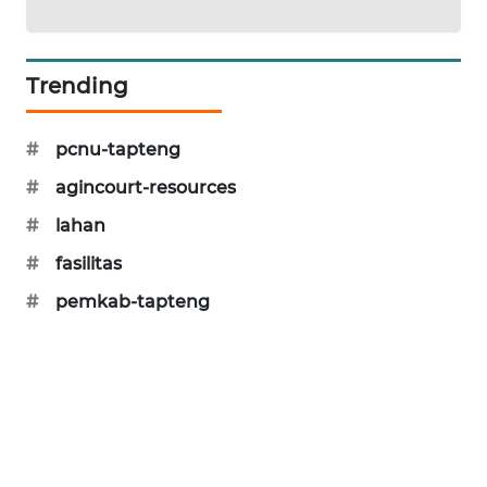
CILEUNGSI
NEWS
Trending
BERKAT
NEWS
#
pcnu-tapteng
#
agincourt-resources
BERAMPU
NEWS
#
lahan
#
fasilitas
ANUGERAH
NEWS
#
pemkab-tapteng
AKHLAK
ID
PERAPKI
NEWS