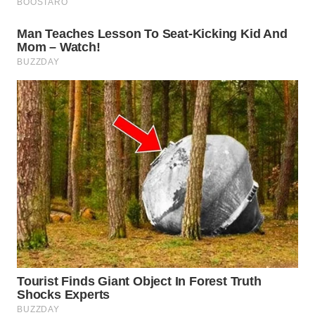
WN
SUMEDANG
WN
CIANJUR
WN
KEPULAUAN
SERIBU
WN
TANGERANG
WN
BINJAI
WN
CIREBON