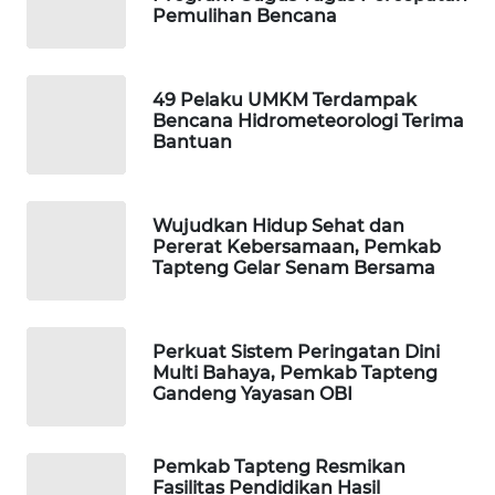
Pemulihan Bencana
PORTAL
KONSUMEN
49 Pelaku UMKM Terdampak
Bencana Hidrometeorologi Terima
FORWAMKI
Bantuan
ALPERKLINAS
Wujudkan Hidup Sehat dan
Pererat Kebersamaan, Pemkab
FORJASIDA
Tapteng Gelar Senam Bersama
TAMBANG
NEWS
Perkuat Sistem Peringatan Dini
Multi Bahaya, Pemkab Tapteng
SITUNGIR
Gandeng Yayasan OBI
NEWS
Pemkab Tapteng Resmikan
SIDIKALANG
Fasilitas Pendidikan Hasil
NEWS