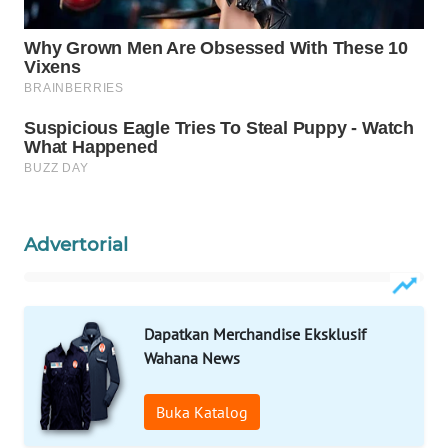
WAHANA
DESA
WISATA
LAPAK
WAHANA
Wahana
Network
Advertorial
KONSUMEN
LISTRIK
Dapatkan Merchandise Eksklusif
MASYARAKAT
Wahana News
KELISTRIKAN
Buka Katalog
WALINKI