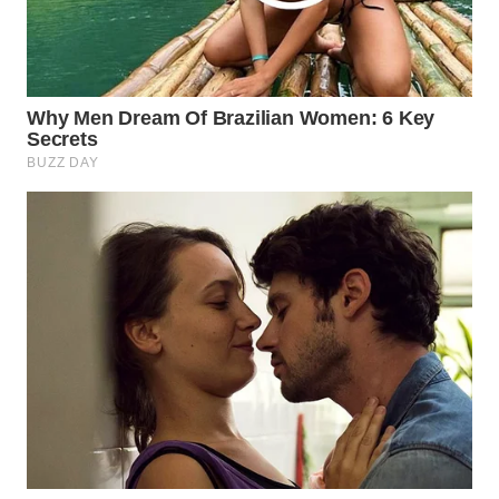
SURABAYA
WN
NATUNA
WN
BINTAN
WN
MANDALIKA
WN
LIKUPANG
WN
LABUANBAJO
WN
BORNEO