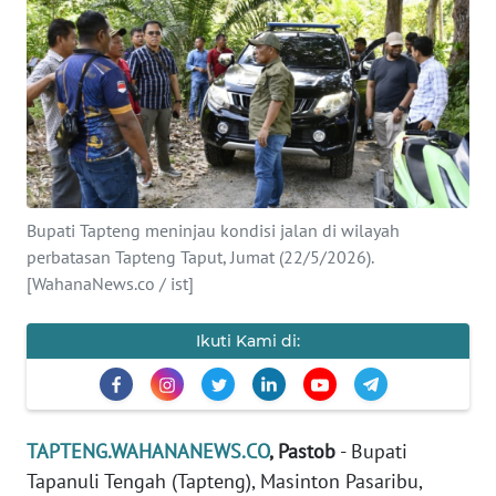
Informasi
INDEKS
BERITA
KONTAK
KAMI
Bupati Tapteng meninjau kondisi jalan di wilayah
INFO
perbatasan Tapteng Taput, Jumat (22/5/2026).
IKLAN
[WahanaNews.co / ist]
TENTANG
Ikuti Kami di:
KAMI
PEDOMAN
MEDIA
TAPTENG.WAHANANEWS.CO
, Pastob
- Bupati
SIBER
Tapanuli Tengah (Tapteng), Masinton Pasaribu,