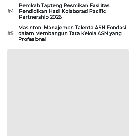
Pemkab Tapteng Resmikan Fasilitas
KARING
#4
Pendidikan Hasil Kolaborasi Pacific
NEWS
Partnership 2026
Masinton: Manajemen Talenta ASN Fondasi
JURNAL
#5
dalam Membangun Tata Kelola ASN yang
Profesional
MARITIM
HUMBANG
NEWS
GARONGGANG
NEWS
FISUELRI
ID
ENERGI
NEWS