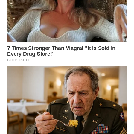
WN
TAPANULI
TENGAH
WN DELI
SERDANG
WN
TEBING
TINGGI
WN
PAKPAK
WN
KARAWANG
WN