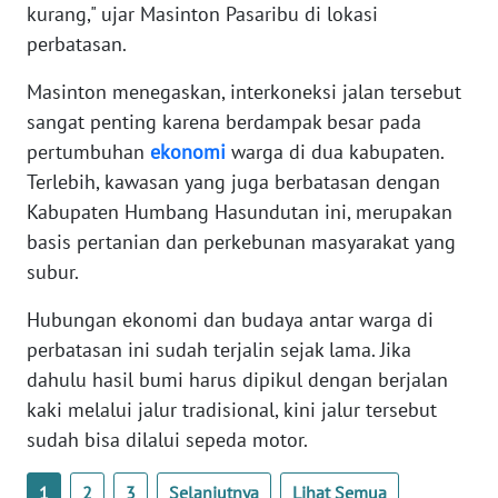
kurang," ujar Masinton Pasaribu di lokasi
perbatasan.
WN
BABEL
Masinton menegaskan, interkoneksi jalan tersebut
sangat penting karena berdampak besar pada
WN
pertumbuhan
ekonomi
warga di dua kabupaten.
SUMBAR
Terlebih, kawasan yang juga berbatasan dengan
Kabupaten Humbang Hasundutan ini, merupakan
WN
basis pertanian dan perkebunan masyarakat yang
SUMSEL
subur.
WN
Hubungan ekonomi dan budaya antar warga di
BENGKULU
perbatasan ini sudah terjalin sejak lama. Jika
dahulu hasil bumi harus dipikul dengan berjalan
WN
kaki melalui jalur tradisional, kini jalur tersebut
LAMPUNG
sudah bisa dilalui sepeda motor.
WN
1
2
3
Selanjutnya
Lihat Semua
JATENG