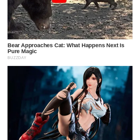
WAHANA
SPORT
WAHANA
UMKM
WAHANA
SELEB
WAHANA
PERSONA
WAHANA
OTOMOTIF
WAHANA
HEALTH