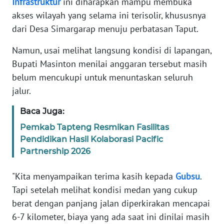
Infrastruktur
ini diharapkan mampu membuka
RIAU
akses wilayah yang selama ini terisolir, khususnya
dari Desa Simargarap menuju perbatasan Taput.
WN
SERAMBI
Namun, usai melihat langsung kondisi di lapangan,
Bupati Masinton menilai anggaran tersebut masih
WN
JAMBI
belum mencukupi untuk menuntaskan seluruh
jalur.
WN
Baca Juga:
SULTRA
Pemkab Tapteng Resmikan Fasilitas
Pendidikan Hasil Kolaborasi Pacific
WN
NTB
Partnership 2026
"Kita menyampaikan terima kasih kepada
Gubsu
.
WN
SULTENG
Tapi setelah melihat kondisi medan yang cukup
berat dengan panjang jalan diperkirakan mencapai
WN
6-7 kilometer, biaya yang ada saat ini dinilai masih
SULBAR