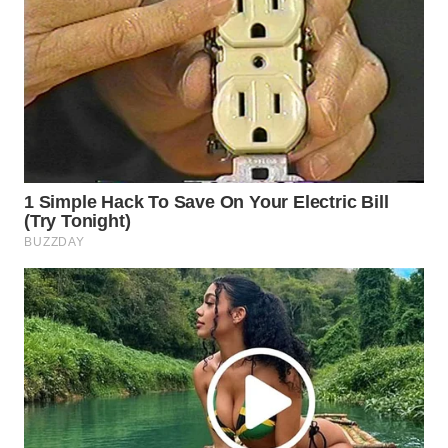
WN
PRIANGAN
TIMUR
WN
SEMARANG
WN
SOLO
WN
BOROBUDUR
WN
MADURA
WN