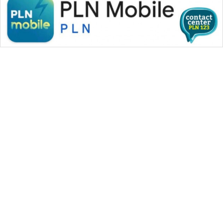
WAHANA MEDIA GROUP
|
|
|
WAHANA NEWS co
WAHANA TANI
WAHANA ADVOKAT
|
|
WAHANA INFRASTRUKTUR
WAHANA KONSUMEN
|
|
|
WAHANA LISTRIK
WAHANA TRAVEL
WAHANA TV
|
|
|
WAHANANEWS id
WAHANANEWS CO ID
WAHANANEWS NET