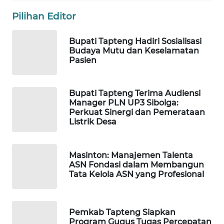
ID
Pilihan Editor
MAWAKA
ID
Bupati Tapteng Hadiri Sosialisasi
Budaya Mutu dan Keselamatan
Pasien
MARTABAT
NET
Bupati Tapteng Terima Audiensi
PLN
Manager PLN UP3 Sibolga:
Perkuat Sinergi dan Pemerataan
WATCH
Listrik Desa
MKLI
Masinton: Manajemen Talenta
ASN Fondasi dalam Membangun
LPKKI
Tata Kelola ASN yang Profesional
LKKI
Pemkab Tapteng Siapkan
KOPEKLIN
Program Gugus Tugas Percepatan