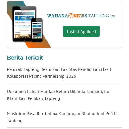
WN
KALTARA
Install Aplikasi
WN
KALSEL
WN
Berita Terkait
KALTIM
Pemkab Tapteng Resmikan Fasilitas Pendidikan Hasil
Kolaborasi Pacific Partnership 2026
WN
SULSEL
Dokumen Lahan Huntap Belum Ditanda Tangani, Ini
Klarifikasi Pemkab Tapteng
WN
GORONTALO
Masinton Pasaribu Terima Kunjungan Silaturahmi PCNU
WN
Tapteng
SULUT