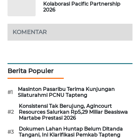
Kolaborasi Pacific Partnership
2026
SIBARAGAS
NEWS
KOMENTAR
METRO
SIANTAR
NEWS
METRO
Berita Populer
MEDAN
NEWS
Masinton Pasaribu Terima Kunjungan
#1
Silaturahmi PCNU Tapteng
METRO
JAKARTA
Konsistensi Tak Berujung, Agincourt
NEWS
#2
Resources Salurkan Rp5,29 Miliar Beasiswa
Martabe Prestasi 2026
KRT
Dokumen Lahan Huntap Belum Ditanda
#3
NEWS
Tangani, Ini Klarifikasi Pemkab Tapteng