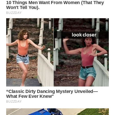
Wahana
Media
Group
WAHANA
NEWS
WAHANA
TANI
WAHANA
ADVOKAT
WAHANA
INFRASTRUKTUR
WAHANA
KONSUMEN