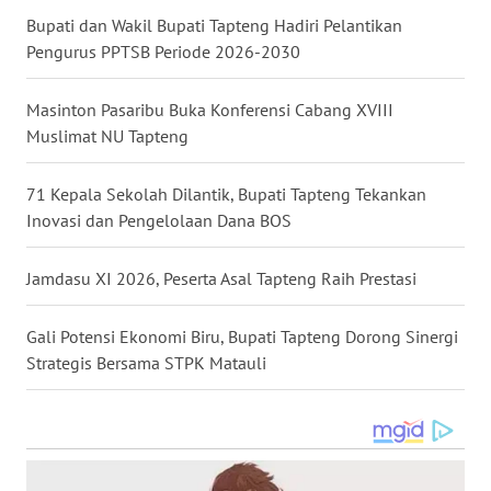
Bupati dan Wakil Bupati Tapteng Hadiri Pelantikan
WN
Pengurus PPTSB Periode 2026-2030
MALUKU
Masinton Pasaribu Buka Konferensi Cabang XVIII
WN
Muslimat NU Tapteng
MALUT
71 Kepala Sekolah Dilantik, Bupati Tapteng Tekankan
WN
Inovasi dan Pengelolaan Dana BOS
DAIRI
Jamdasu XI 2026, Peserta Asal Tapteng Raih Prestasi
WN
DANAU
TOBA
Gali Potensi Ekonomi Biru, Bupati Tapteng Dorong Sinergi
Strategis Bersama STPK Matauli
WN
NIAS
WN