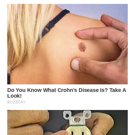
WN
INDRAMAYU
WN
KUNINGAN
WN
MAJALENGKA
WN
SUBANG
WN
SUKABUMI
WN
PURWAKARTA