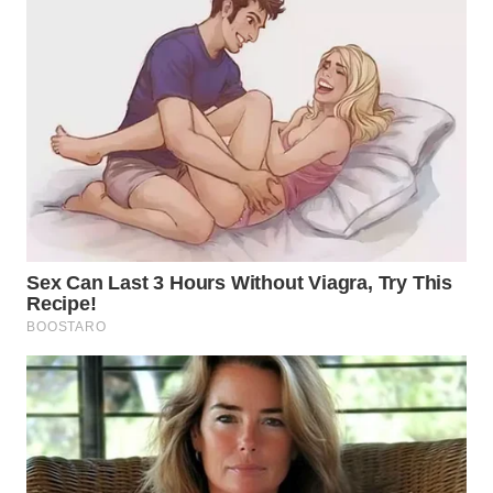
LANGKAT
WN
TAPANULI
SELATAN
WN
TANJUNG
LESUNG
WN
KARO
WN
SIMALUNGUN
WN
LABUHANBATU