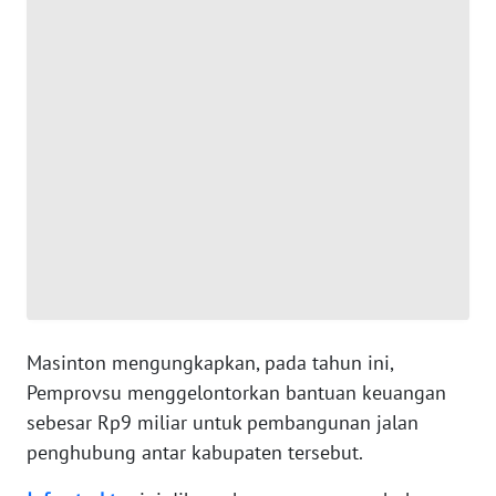
WN
BANTEN
WN
NTT
WN
KEPRI
WN
PAPUA
Masinton mengungkapkan, pada tahun ini,
WN
Pemprovsu menggelontorkan bantuan keuangan
PAPUA
BARAT
sebesar Rp9 miliar untuk pembangunan jalan
penghubung antar kabupaten tersebut.
WN