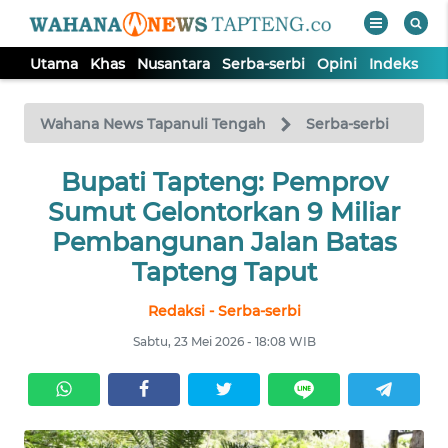
Utama
Khas
Nusantara
Serba-serbi
Opini
Indeks
WAHANA
Tutup
TV
Wahana News Tapanuli Tengah
Serba-serbi
Bupati Tapteng: Pemprov
UTAMA
Sumut Gelontorkan 9 Miliar
KHAS
Pembangunan Jalan Batas
Tapteng Taput
NUSANTARA
Redaksi - Serba-serbi
Sabtu, 23 Mei 2026 - 18:08 WIB
SERBA-
SERBI
OPINI