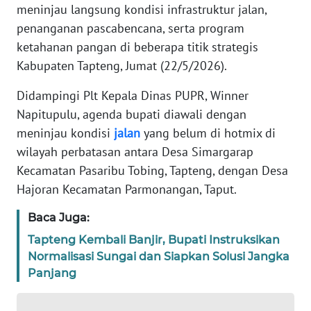
meninjau langsung kondisi infrastruktur jalan,
REDAKSI
penanganan pascabencana, serta program
ketahanan pangan di beberapa titik strategis
KARIR
Kabupaten Tapteng, Jumat (22/5/2026).
DISCLAIMER
Didampingi Plt Kepala Dinas PUPR, Winner
Napitupulu, agenda bupati diawali dengan
Wahana
meninjau kondisi
jalan
yang belum di hotmix di
News
Regional
wilayah perbatasan antara Desa Simargarap
Kecamatan Pasaribu Tobing, Tapteng, dengan Desa
WN
Hajoran Kecamatan Parmonangan, Taput.
SUMUT
Baca Juga:
WN
Tapteng Kembali Banjir, Bupati Instruksikan
JAKARTA
Normalisasi Sungai dan Siapkan Solusi Jangka
Panjang
WN
JABAR