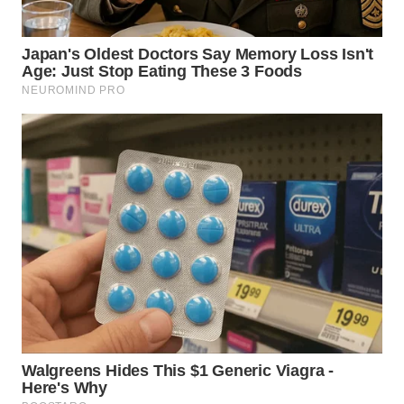
BEKASI
WN
BOGOR
WN
DEPOK
WN
TAPANULI
UTARA
WN
SAMOSIR
WN
PADANG
LAWAS