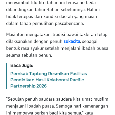
RIAU
menyambut Idulfitri tahun ini terasa berbeda
dibandingkan tahun-tahun sebelumnya. Hal ini
WN
tidak terlepas dari kondisi daerah yang masih
SERAMBI
dalam tahap pemulihan pascabencana.
WN
Masinton mengatakan, tradisi pawai takbiran tetap
JAMBI
dilaksanakan dengan penuh
sukacita
, sebagai
bentuk rasa syukur setelah menjalani ibadah puasa
WN
selama sebulan penuh.
SULTRA
Baca Juga:
WN
Pemkab Tapteng Resmikan Fasilitas
NTB
Pendidikan Hasil Kolaborasi Pacific
Partnership 2026
WN
SULTENG
“Sebulan penuh saudara-saudara kita umat muslim
menjalani ibadah puasa. Semoga hari kemenangan
WN
ini membawa berkah bagi kita semua,” kata
SULBAR