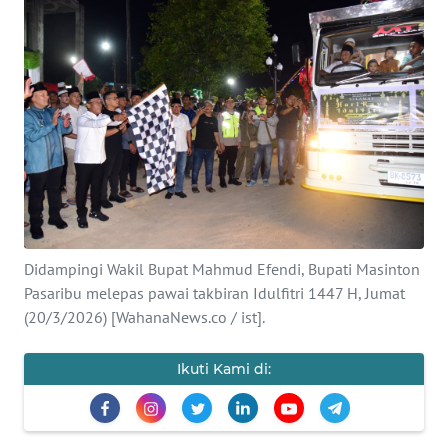
Informasi
INDEKS
BERITA
KONTAK
KAMI
INFO
IKLAN
Didampingi Wakil Bupat Mahmud Efendi, Bupati Masinton
Pasaribu melepas pawai takbiran Idulfitri 1447 H, Jumat
TENTANG
(20/3/2026) [WahanaNews.co / ist].
KAMI
Ikuti Kami di:
PEDOMAN
MEDIA
SIBER