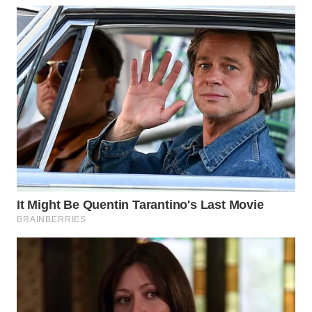
WN
PRIANGAN
TIMUR
WN
SEMARANG
WN
SOLO
WN
BOROBUDUR
WN
MADURA
WN