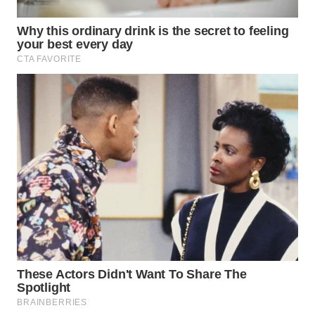
WN
INDRAMAYU
WN
KUNINGAN
WN
MAJALENGKA
WN
SUBANG
WN
SUKABUMI
WN
PURWAKARTA