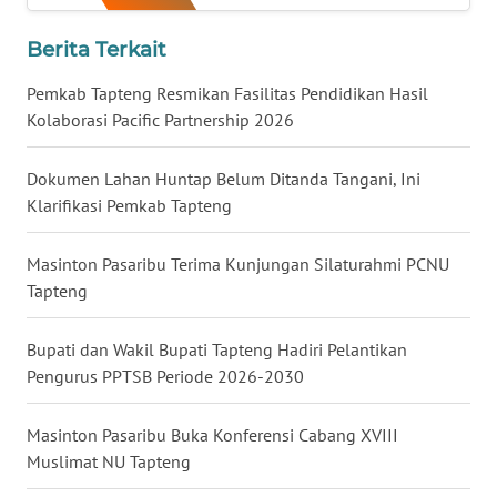
Berita Terkait
WN
KALTARA
Pemkab Tapteng Resmikan Fasilitas Pendidikan Hasil
Kolaborasi Pacific Partnership 2026
WN
KALSEL
Dokumen Lahan Huntap Belum Ditanda Tangani, Ini
Klarifikasi Pemkab Tapteng
WN
KALTIM
Masinton Pasaribu Terima Kunjungan Silaturahmi PCNU
Tapteng
WN
SULSEL
Bupati dan Wakil Bupati Tapteng Hadiri Pelantikan
Pengurus PPTSB Periode 2026-2030
WN
GORONTALO
Masinton Pasaribu Buka Konferensi Cabang XVIII
WN
Muslimat NU Tapteng
SULUT