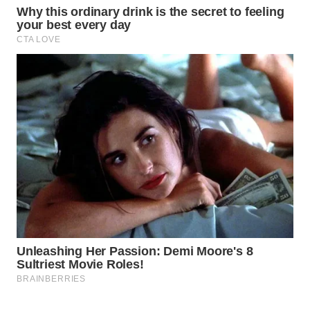
WAHANA
SPORT
WAHANA
UMKM
WAHANA
SELEB
WAHANA
PERSONA
WAHANA
OTOMOTIF
WAHANA
HEALTH