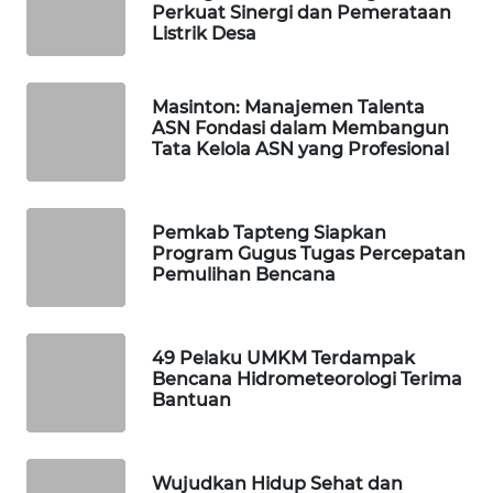
ID
Perkuat Sinergi dan Pemerataan
Listrik Desa
MAWAKA
ID
Masinton: Manajemen Talenta
ASN Fondasi dalam Membangun
MARTABAT
Tata Kelola ASN yang Profesional
NET
PLN
Pemkab Tapteng Siapkan
WATCH
Program Gugus Tugas Percepatan
Pemulihan Bencana
MKLI
49 Pelaku UMKM Terdampak
LPKKI
Bencana Hidrometeorologi Terima
Bantuan
LKKI
KOPEKLIN
Wujudkan Hidup Sehat dan