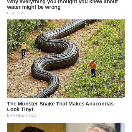
WN
TAPANULI
TENGAH
WN DELI
SERDANG
WN
TEBING
TINGGI
WN
PAKPAK
WN
KARAWANG
WN