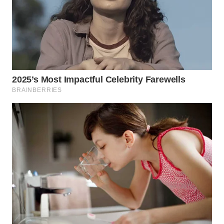
WN
SUMEDANG
WN
CIANJUR
WN
KEPULAUAN
SERIBU
WN
TANGERANG
WN
BINJAI
WN
CIREBON