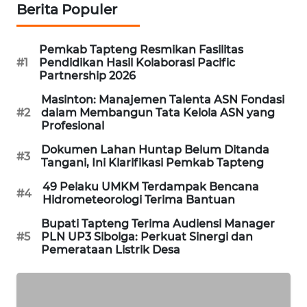
Berita Populer
SIBARAGAS
NEWS
Pemkab Tapteng Resmikan Fasilitas
#1
Pendidikan Hasil Kolaborasi Pacific
Partnership 2026
METRO
SIANTAR
Masinton: Manajemen Talenta ASN Fondasi
#2
dalam Membangun Tata Kelola ASN yang
NEWS
Profesional
Dokumen Lahan Huntap Belum Ditanda
METRO
#3
Tangani, Ini Klarifikasi Pemkab Tapteng
MEDAN
NEWS
49 Pelaku UMKM Terdampak Bencana
#4
Hidrometeorologi Terima Bantuan
METRO
Bupati Tapteng Terima Audiensi Manager
JAKARTA
#5
PLN UP3 Sibolga: Perkuat Sinergi dan
NEWS
Pemerataan Listrik Desa
KRT
NEWS