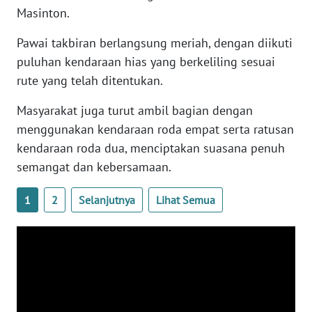
Masinton.
WN
Pawai takbiran berlangsung meriah, dengan diikuti
BABEL
puluhan kendaraan hias yang berkeliling sesuai
rute yang telah ditentukan.
WN
SUMBAR
Masyarakat juga turut ambil bagian dengan
menggunakan kendaraan roda empat serta ratusan
WN
kendaraan roda dua, menciptakan suasana penuh
SUMSEL
semangat dan kebersamaan.
WN
1
2
Selanjutnya
Lihat Semua
BENGKULU
WN
LAMPUNG
WN
JATENG