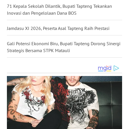
71 Kepala Sekolah Dilantik, Bupati Tapteng Tekankan
WN
Inovasi dan Pengelolaan Dana BOS
MALUKU
Jamdasu XI 2026, Peserta Asal Tapteng Raih Prestasi
WN
MALUT
Gali Potensi Ekonomi Biru, Bupati Tapteng Dorong Sinergi
Strategis Bersama STPK Matauli
WN
DAIRI
WN
DANAU
TOBA
WN
NIAS
WN