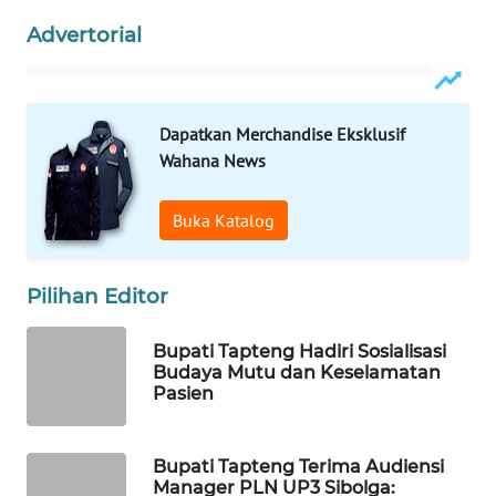
Advertorial
WAHANA
DESA
WISATA
Dapatkan Merchandise Eksklusif
LAPAK
Wahana News
WAHANA
Buka Katalog
Wahana
Network
Pilihan Editor
KONSUMEN
LISTRIK
Bupati Tapteng Hadiri Sosialisasi
Budaya Mutu dan Keselamatan
Pasien
MASYARAKAT
KELISTRIKAN
Bupati Tapteng Terima Audiensi
WALINKI
Manager PLN UP3 Sibolga: