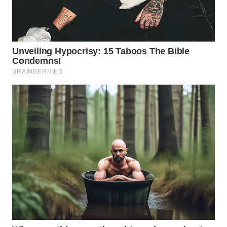
LANGKAT
WN
TAPANULI
SELATAN
WN
TANJUNG
LESUNG
WN
KARO
WN
SIMALUNGUN
WN
LABUHANBATU