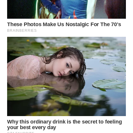
Wahana
Media
Group
WAHANA
NEWS
WAHANA
TANI
WAHANA
ADVOKAT
WAHANA
INFRASTRUKTUR
WAHANA
KONSUMEN