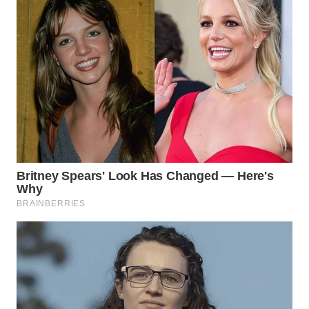
BEKASI
WN
BOGOR
WN
DEPOK
WN
TAPANULI
UTARA
WN
SAMOSIR
WN
PADANG
LAWAS