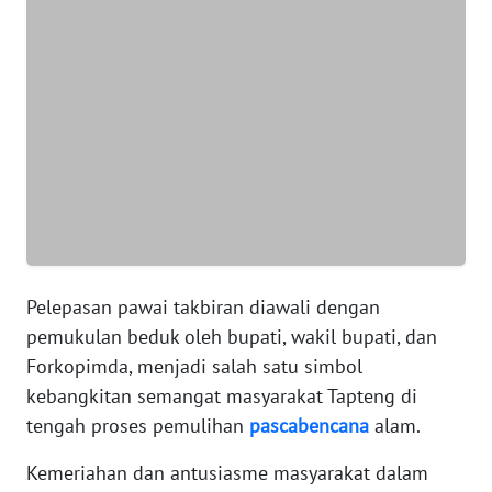
WN
BANTEN
WN
NTT
WN
KEPRI
WN
Pelepasan pawai takbiran diawali dengan
PAPUA
pemukulan beduk oleh bupati, wakil bupati, dan
Forkopimda, menjadi salah satu simbol
WN
PAPUA
kebangkitan semangat masyarakat Tapteng di
BARAT
tengah proses pemulihan
pascabencana
alam.
Kemeriahan dan antusiasme masyarakat dalam
WN