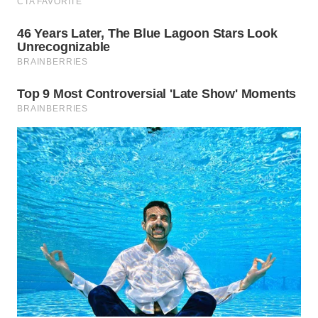
WAHANA
LISTRIK
WAHANA
TRAVEL
WAHANA
TV
WAHANANEWS
ID
WAHANANEWS
CO ID
WAHANANEWS
NET