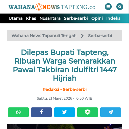
Utama
Khas
Nusantara
Serba-serbi
Opini
Indeks
WAHANA
Tutup
TV
Wahana News Tapanuli Tengah
Serba-serbi
Dilepas Bupati Tapteng,
UTAMA
Ribuan Warga Semarakkan
KHAS
Pawai Takbiran Idulfitri 1447
Hijriah
NUSANTARA
Redaksi - Serba-serbi
Sabtu, 21 Maret 2026 - 10:50 WIB
SERBA-
SERBI
OPINI