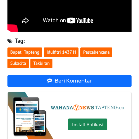
WN
NUSANTARA
WN
Tag:
JOGJA
Bupati Tapteng
Idulfitri 1437 H
Pascabencana
WN
Sukacita
Takbiran
JATIM
Beri Komentar
WN
BALI
WN
KALBAR
Install Aplikasi
WN
KALTENG