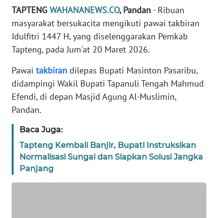
REDAKSI
TAPTENG
WAHANANEWS.CO
, Pandan
- Ribuan
masyarakat bersukacita mengikuti pawai takbiran
KARIR
Idulfitri 1447 H, yang diselenggarakan Pemkab
Tapteng, pada Jum'at 20 Maret 2026.
DISCLAIMER
Pawai
takbiran
dilepas Bupati Masinton Pasaribu,
didampingi Wakil Bupati Tapanuli Tengah Mahmud
Wahana
News
Efendi, di depan Masjid Agung Al-Muslimin,
Regional
Pandan.
WN
Baca Juga:
SUMUT
Tapteng Kembali Banjir, Bupati Instruksikan
Normalisasi Sungai dan Siapkan Solusi Jangka
WN
Panjang
JAKARTA
WN
JABAR