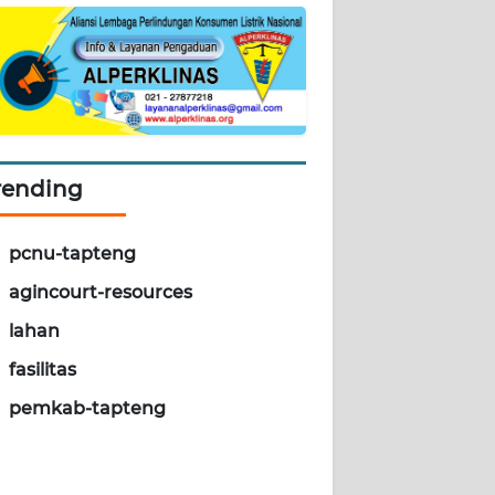
rending
pcnu-tapteng
agincourt-resources
lahan
fasilitas
pemkab-tapteng