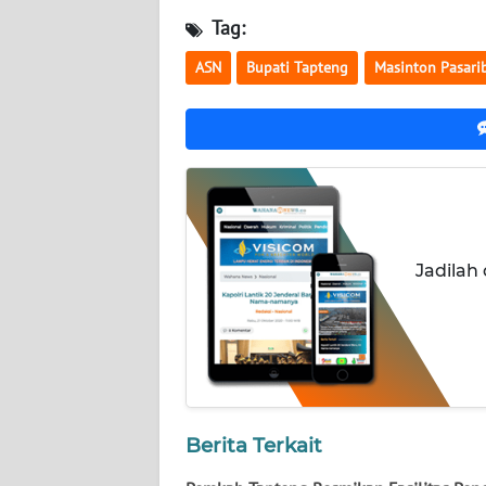
WN
Tag:
KALTARA
ASN
Bupati Tapteng
Masinton Pasari
WN
KALSEL
WN
KALTIM
WN
Jadilah
SULSEL
WN
GORONTALO
WN
SULUT
Berita Terkait