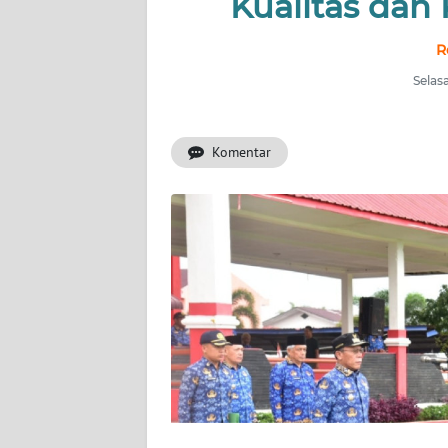
Kualitas dan
INDEKS
R
BERITA
Selas
KONTAK
KAMI
Komentar
INFO
IKLAN
TENTANG
KAMI
PEDOMAN
MEDIA
SIBER
REDAKSI