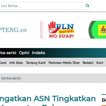
ba-serbi
Opini
Indeks
Kami
Info Iklan
Tentang Kami
Pedoman Media Siber
Redaksi
Karir
Serba-serbi
Ingatkan ASN Tingkatkan
B