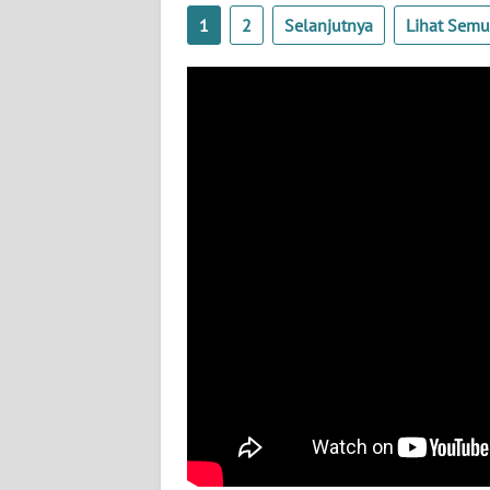
WN
1
2
Selanjutnya
Lihat Sem
NUSANTARA
WN
JOGJA
WN
JATIM
WN
BALI
WN
KALBAR
WN
KALTENG