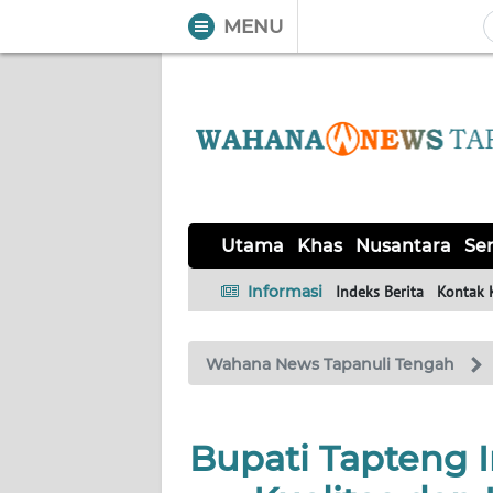
MENU
WAHANA
Tutup
TV
UTAMA
KHAS
Utama
Khas
Nusantara
Ser
NUSANTARA
Informasi
Indeks Berita
Kontak 
SERBA-
Wahana News Tapanuli Tengah
SERBI
OPINI
Bupati Tapteng 
Informasi