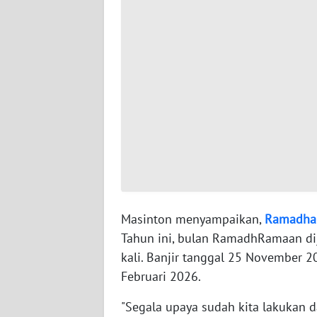
WN
SERAMBI
WN
JAMBI
WN
SULTRA
WN
NTB
Masinton menyampaikan,
Ramadha
WN
Tahun ini, bulan RamadhRamaan di
SULTENG
kali. Banjir tanggal 25 November 2
Februari 2026.
WN
SULBAR
"Segala upaya sudah kita lakukan 