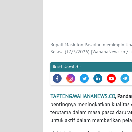
KARIR
DISCLAIMER
Wahana
Bupati Masinton Pasaribu memimpin Upa
News
Selasa (17/3/2026). [WahanaNews.co / is
Regional
Ikuti Kami di:
WN
SUMUT
WN
TAPTENG.WAHANANEWS.CO
, Panda
JAKARTA
pentingnya meningkatkan kualitas 
terutama dalam masa pasca darurat
WN
JABAR
untuk aktif dalam memberikan pela