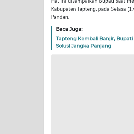
Hal ini disampaikan Bupati saat m
WN
Kabupaten Tapteng, pada Selasa (1
BANTEN
Pandan.
WN
Baca Juga:
NTT
Tapteng Kembali Banjir, Bupati
Solusi Jangka Panjang
WN
KEPRI
WN
PAPUA
WN
PAPUA
BARAT
WN
RIAU