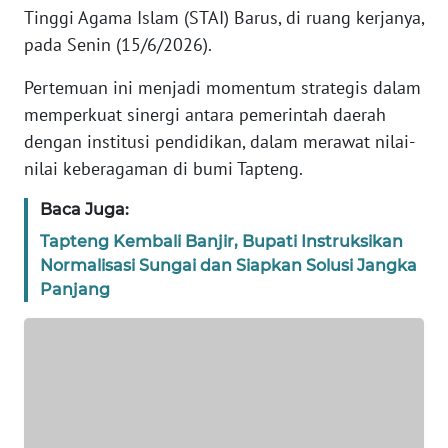
Tinggi Agama Islam (STAI) Barus, di ruang kerjanya,
REDAKSI
pada Senin (15/6/2026).
KARIR
Pertemuan ini menjadi momentum strategis dalam
memperkuat sinergi antara pemerintah daerah
DISCLAIMER
dengan institusi pendidikan, dalam merawat nilai-
nilai keberagaman di bumi Tapteng.
Wahana
News
Baca Juga:
Regional
Tapteng Kembali Banjir, Bupati Instruksikan
Normalisasi Sungai dan Siapkan Solusi Jangka
WN
SUMUT
Panjang
WN
JAKARTA
WN
JABAR