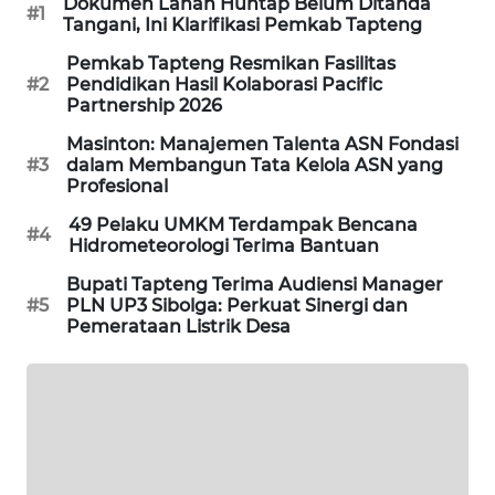
Dokumen Lahan Huntap Belum Ditanda
#1
Tangani, Ini Klarifikasi Pemkab Tapteng
SIBARAGAS
Pemkab Tapteng Resmikan Fasilitas
NEWS
#2
Pendidikan Hasil Kolaborasi Pacific
Partnership 2026
METRO
Masinton: Manajemen Talenta ASN Fondasi
SIANTAR
#3
dalam Membangun Tata Kelola ASN yang
NEWS
Profesional
49 Pelaku UMKM Terdampak Bencana
#4
METRO
Hidrometeorologi Terima Bantuan
MEDAN
Bupati Tapteng Terima Audiensi Manager
NEWS
#5
PLN UP3 Sibolga: Perkuat Sinergi dan
Pemerataan Listrik Desa
METRO
JAKARTA
NEWS
KRT
NEWS