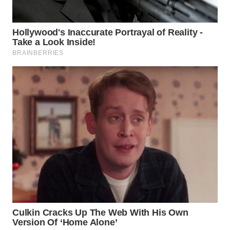
BEKASI
WN
BOGOR
WN
DEPOK
WN
TAPANULI
UTARA
WN
SAMOSIR
WN
PADANG
LAWAS