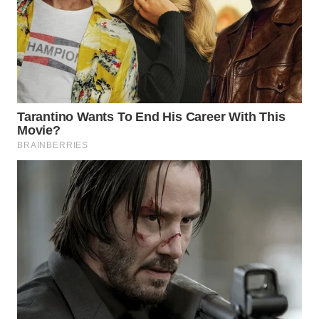
WN
TAPANULI
TENGAH
WN DELI
SERDANG
WN
TEBING
TINGGI
WN
PAKPAK
WN
KARAWANG
WN