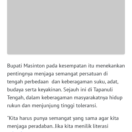
WN
BANTEN
WN
NTT
WN
KEPRI
Bupati Masinton pada kesempatan itu menekankan
pentingnya menjaga semangat persatuan di
WN
tengah perbedaan dan keberagaman suku, adat,
PAPUA
budaya serta keyakinan. Sejauh ini di Tapanuli
Tengah, dalam keberagaman masyarakatnya hidup
WN
rukun dan menjunjung tinggi toleransi.
PAPUA
BARAT
"Kita harus punya semangat yang sama agar kita
menjaga peradaban. Jika kita menilik literasi
WN