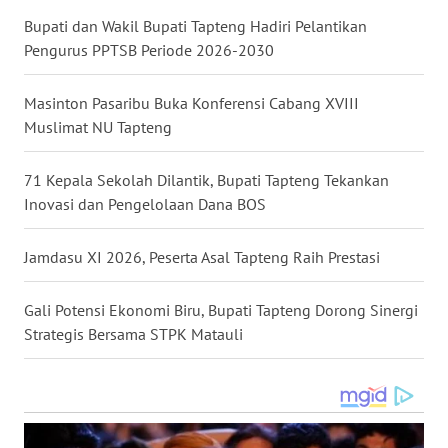
Bupati dan Wakil Bupati Tapteng Hadiri Pelantikan
WN
Pengurus PPTSB Periode 2026-2030
MALUKU
Masinton Pasaribu Buka Konferensi Cabang XVIII
WN
Muslimat NU Tapteng
MALUT
71 Kepala Sekolah Dilantik, Bupati Tapteng Tekankan
WN
Inovasi dan Pengelolaan Dana BOS
DAIRI
Jamdasu XI 2026, Peserta Asal Tapteng Raih Prestasi
WN
DANAU
TOBA
Gali Potensi Ekonomi Biru, Bupati Tapteng Dorong Sinergi
Strategis Bersama STPK Matauli
WN
NIAS
WN