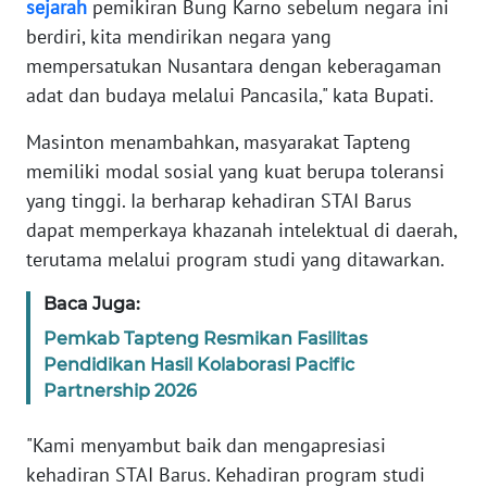
RIAU
sejarah
pemikiran Bung Karno sebelum negara ini
berdiri, kita mendirikan negara yang
WN
mempersatukan Nusantara dengan keberagaman
SERAMBI
adat dan budaya melalui Pancasila," kata Bupati.
Masinton menambahkan, masyarakat Tapteng
WN
JAMBI
memiliki modal sosial yang kuat berupa toleransi
yang tinggi. Ia berharap kehadiran STAI Barus
WN
dapat memperkaya khazanah intelektual di daerah,
SULTRA
terutama melalui program studi yang ditawarkan.
WN
Baca Juga:
NTB
Pemkab Tapteng Resmikan Fasilitas
Pendidikan Hasil Kolaborasi Pacific
WN
Partnership 2026
SULTENG
"Kami menyambut baik dan mengapresiasi
WN
kehadiran STAI Barus. Kehadiran program studi
SULBAR