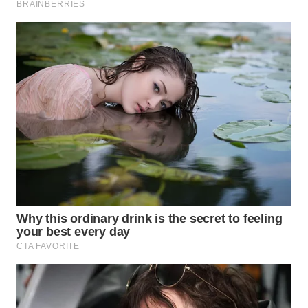
WN
SUMEDANG
WN
CIANJUR
WN
KEPULAUAN
SERIBU
WN
TANGERANG
WN
BINJAI
WN
CIREBON