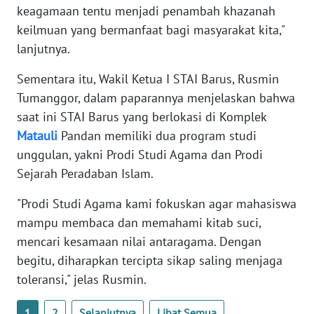
keagamaan tentu menjadi penambah khazanah
keilmuan yang bermanfaat bagi masyarakat kita,"
WN
lanjutnya.
BABEL
Sementara itu, Wakil Ketua I STAI Barus, Rusmin
WN
Tumanggor, dalam paparannya menjelaskan bahwa
SUMBAR
saat ini STAI Barus yang berlokasi di Komplek
Matauli
Pandan memiliki dua program studi
WN
unggulan, yakni Prodi Studi Agama dan Prodi
SUMSEL
Sejarah Peradaban Islam.
WN
"Prodi Studi Agama kami fokuskan agar mahasiswa
BENGKULU
mampu membaca dan memahami kitab suci,
mencari kesamaan nilai antaragama. Dengan
WN
begitu, diharapkan tercipta sikap saling menjaga
LAMPUNG
toleransi," jelas Rusmin.
WN
JATENG
1
2
Selanjutnya
Lihat Semua