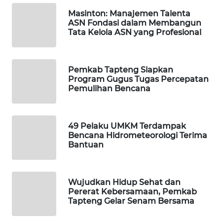
ID
Masinton: Manajemen Talenta
ASN Fondasi dalam Membangun
MAWAKA
Tata Kelola ASN yang Profesional
ID
MARTABAT
Pemkab Tapteng Siapkan
NET
Program Gugus Tugas Percepatan
Pemulihan Bencana
PLN
WATCH
49 Pelaku UMKM Terdampak
Bencana Hidrometeorologi Terima
MKLI
Bantuan
LPKKI
Wujudkan Hidup Sehat dan
LKKI
Pererat Kebersamaan, Pemkab
Tapteng Gelar Senam Bersama
KOPEKLIN