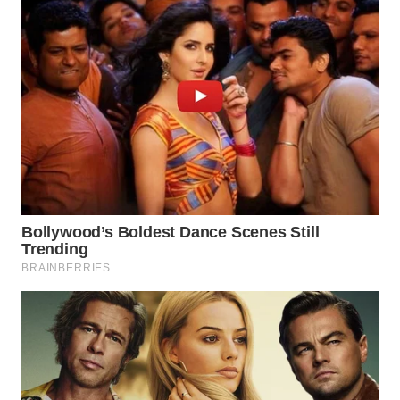
LANGKAT
WN
TAPANULI
SELATAN
WN
TANJUNG
LESUNG
WN
KARO
WN
SIMALUNGUN
WN
LABUHANBATU