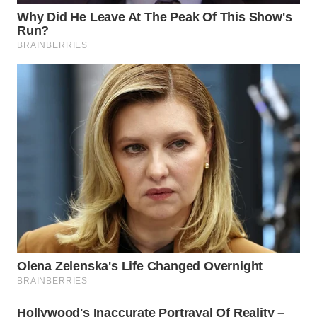
SURABAYA
WN
NATUNA
WN
BINTAN
WN
MANDALIKA
WN
LIKUPANG
WN
LABUANBAJO
WN
BORNEO