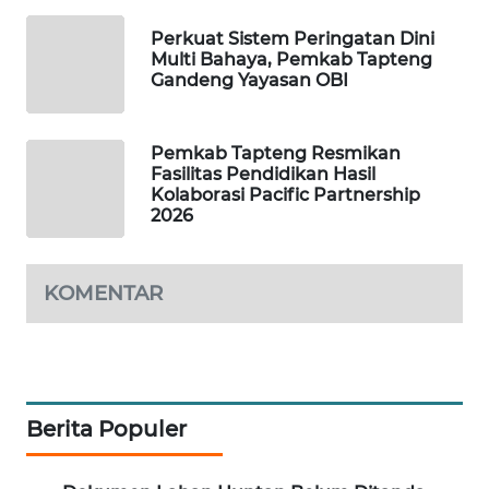
Perkuat Sistem Peringatan Dini
PORTAL
Multi Bahaya, Pemkab Tapteng
KONSUMEN
Gandeng Yayasan OBI
FORWAMKI
Pemkab Tapteng Resmikan
Fasilitas Pendidikan Hasil
ALPERKLINAS
Kolaborasi Pacific Partnership
2026
FORJASIDA
KOMENTAR
TAMBANG
NEWS
SITUNGIR
NEWS
Berita Populer
SIDIKALANG
NEWS