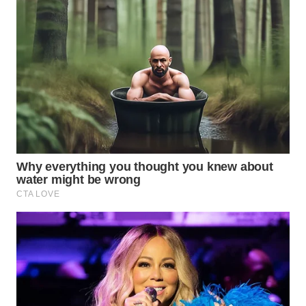
WAHANA
LISTRIK
WAHANA
TRAVEL
WAHANA
TV
WAHANANEWS
ID
WAHANANEWS
CO ID
WAHANANEWS
NET