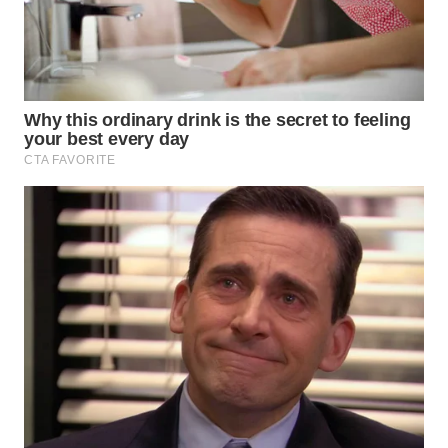
WN
PRIANGAN
TIMUR
WN
SEMARANG
WN
SOLO
WN
BOROBUDUR
WN
MADURA
WN