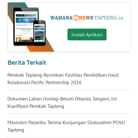
WN
KALTARA
Install Aplikasi
WN
KALSEL
WN
Berita Terkait
KALTIM
Pemkab Tapteng Resmikan Fasilitas Pendidikan Hasil
Kolaborasi Pacific Partnership 2026
WN
SULSEL
Dokumen Lahan Huntap Belum Ditanda Tangani, Ini
WN
Klarifikasi Pemkab Tapteng
GORONTALO
Masinton Pasaribu Terima Kunjungan Silaturahmi PCNU
WN
Tapteng
SULUT