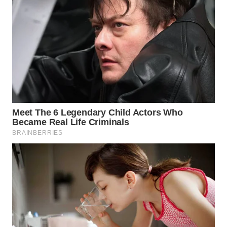
WN
INDRAMAYU
WN
KUNINGAN
WN
MAJALENGKA
WN
SUBANG
WN
SUKABUMI
WN
PURWAKARTA