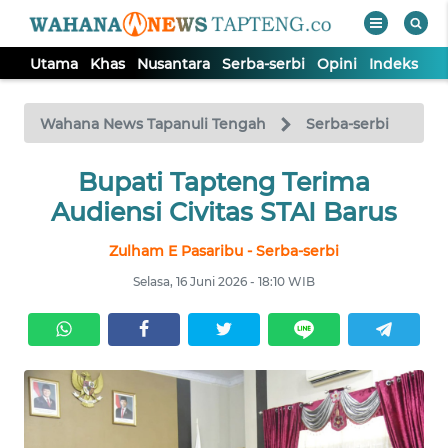
Utama
Khas
Nusantara
Serba-serbi
Opini
Indeks
WAHANA
Tutup
TV
Wahana News Tapanuli Tengah
Serba-serbi
Bupati Tapteng Terima
UTAMA
Audiensi Civitas STAI Barus
KHAS
Zulham E Pasaribu - Serba-serbi
Selasa, 16 Juni 2026 - 18:10 WIB
NUSANTARA
SERBA-
SERBI
OPINI