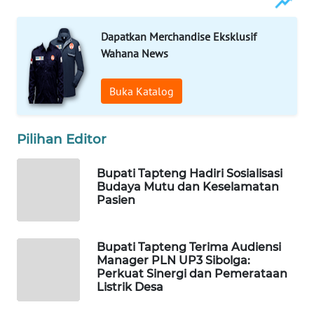
WAHANA
Dapatkan Merchandise Eksklusif
DESA
Wahana News
WISATA
Buka Katalog
LAPAK
WAHANA
Pilihan Editor
Wahana
Network
Bupati Tapteng Hadiri Sosialisasi
Budaya Mutu dan Keselamatan
KONSUMEN
Pasien
LISTRIK
Bupati Tapteng Terima Audiensi
MASYARAKAT
Manager PLN UP3 Sibolga:
KELISTRIKAN
Perkuat Sinergi dan Pemerataan
Listrik Desa
WALINKI