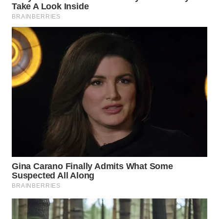
Wahana
Media
Group
WAHANA
NEWS
WAHANA
TANI
WAHANA
ADVOKAT
WAHANA
INFRASTRUKTUR
WAHANA
KONSUMEN