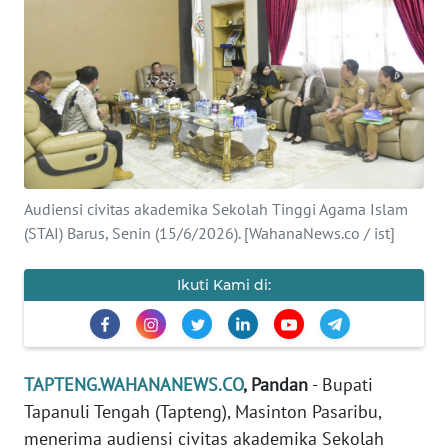
Informasi
INDEKS
BERITA
KONTAK
KAMI
Audiensi civitas akademika Sekolah Tinggi Agama Islam
INFO
(STAI) Barus, Senin (15/6/2026). [WahanaNews.co / ist]
IKLAN
Ikuti Kami di:
TENTANG
KAMI
PEDOMAN
TAPTENG.WAHANANEWS.CO
, Pandan
- Bupati
MEDIA
Tapanuli Tengah (Tapteng), Masinton Pasaribu,
SIBER
menerima audiensi civitas akademika Sekolah