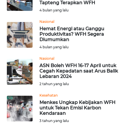
Tapteng Terapkan WFH
Informasi
4 bulan yang lalu
INDEKS
Nasional
BERITA
Hemat Energi atau Ganggu
Produktivitas? WFH Segera
Diumumkan
KONTAK
4 bulan yang lalu
KAMI
Nasional
INFO
ASN Boleh WFH 16-17 April untuk
IKLAN
Cegah Kepadatan saat Arus Balik
Lebaran 2024
2 tahun yang lalu
TENTANG
KAMI
Kesehatan
Menkes Ungkap Kebijakan WFH
PEDOMAN
untuk Tekan Emisi Karbon
MEDIA
Kendaraan
SIBER
3 tahun yang lalu