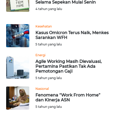
Selama Sepekan Mulai Senin
4 tahun yang lalu
WN
BANTEN
Kesehatan
WN
Kasus Omicron Terus Naik, Menkes
NTT
Sarankan WFH
5 tahun yang lalu
WN
KEPRI
Energi
Agile Working Masih Dievaluasi,
Pertamina Pastikan Tak Ada
WN
Pemotongan Gaji
PAPUA
5 tahun yang lalu
WN
Nasional
PAPUA
Fenomena “Work From Home”
BARAT
dan Kinerja ASN
5 tahun yang lalu
WN