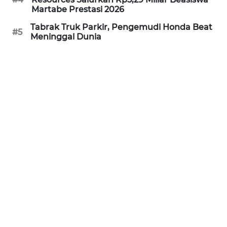
Martabe Prestasi 2026
WN
Tabrak Truk Parkir, Pengemudi Honda Beat
#5
NUSANTARA
Meninggal Dunia
WN
JOGJA
WN
JATIM
WN
BALI
WN
KALBAR
WN
KALTENG