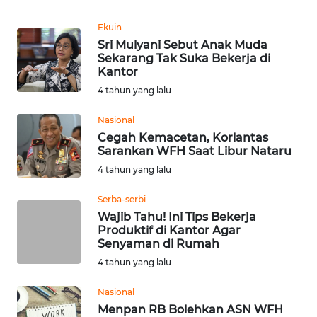
REDAKSI
Ekuin
Sri Mulyani Sebut Anak Muda
KARIR
Sekarang Tak Suka Bekerja di
Kantor
DISCLAIMER
4 tahun yang lalu
Nasional
Wahana
News
Cegah Kemacetan, Korlantas
Regional
Sarankan WFH Saat Libur Nataru
4 tahun yang lalu
WN
Serba-serbi
SUMUT
Wajib Tahu! Ini Tips Bekerja
Produktif di Kantor Agar
WN
Senyaman di Rumah
JAKARTA
4 tahun yang lalu
WN
Nasional
JABAR
Menpan RB Bolehkan ASN WFH