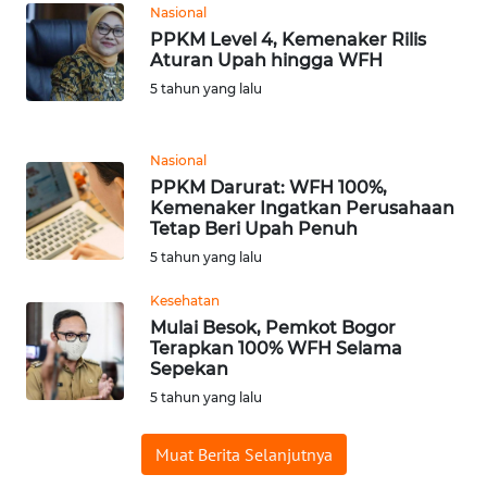
RIAU
Nasional
PPKM Level 4, Kemenaker Rilis
Aturan Upah hingga WFH
WN
SERAMBI
5 tahun yang lalu
WN
Nasional
JAMBI
PPKM Darurat: WFH 100%,
Kemenaker Ingatkan Perusahaan
WN
Tetap Beri Upah Penuh
SULTRA
5 tahun yang lalu
WN
Kesehatan
NTB
Mulai Besok, Pemkot Bogor
Terapkan 100% WFH Selama
Sepekan
WN
5 tahun yang lalu
SULTENG
Muat Berita Selanjutnya
WN
SULBAR