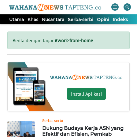
Utama
Khas
Nusantara
Serba-serbi
Opini
Indeks
WAHANA
Tutup
TV
Berita dengan tagar
#work-from-home
UTAMA
KHAS
NUSANTARA
Install Aplikasi
SERBA-
SERBI
Serba-serbi
Dukung Budaya Kerja ASN yang
OPINI
Efektif dan Efisien, Pemkab