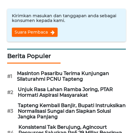
WN
Kirimkan masukan dan tanggapan anda sebagai
konsumen kepada kami.
BABEL
Suara Pembaca
WN
SUMBAR
Berita Populer
WN
SUMSEL
Masinton Pasaribu Terima Kunjungan
#1
Silaturahmi PCNU Tapteng
WN
BENGKULU
Unjuk Rasa Lahan Ramba Joring, PTAR
#2
Hormati Aspirasi Masyarakat
WN
Tapteng Kembali Banjir, Bupati Instruksikan
LAMPUNG
#3
Normalisasi Sungai dan Siapkan Solusi
Jangka Panjang
WN
Konsistensi Tak Berujung, Agincourt
JATENG
#4
Resources Salurkan Rp5,29 Miliar Beasiswa