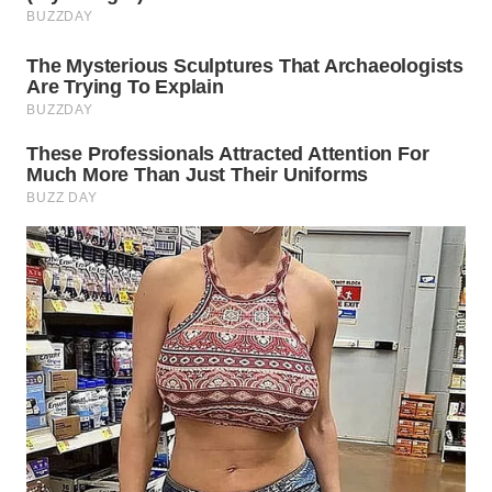
WN
INDRAMAYU
WN
KUNINGAN
WN
MAJALENGKA
WN
SUBANG
WN
SUKABUMI
WN
PURWAKARTA