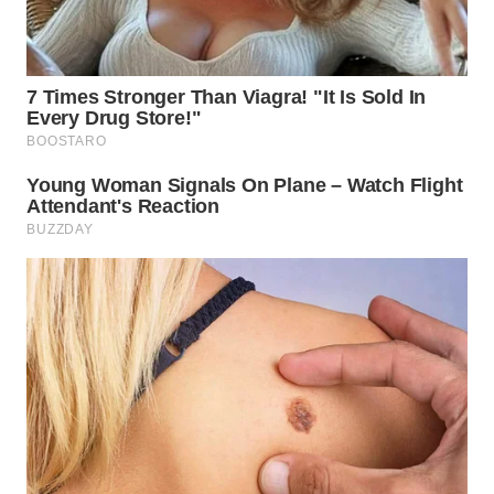
BEKASI
WN
BOGOR
WN
DEPOK
WN
TAPANULI
UTARA
WN
SAMOSIR
WN
PADANG
LAWAS