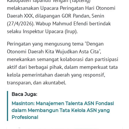
Kabupaten Tapanuli Tengah (Tapteng)
REDAKSI
melaksanakan Upacara Peringatan Hari Otonomi
Daerah XXX, dilapangan GOR Pandan, Senin
KARIR
(27/4/2026). Wabup Mahmud Efendi bertindak
selaku Inspektur Upacara (Irup).
DISCLAIMER
Peringatan yang mengusung tema "Dengan
Wahana
Otonomi Daerah Kita Wujudkan Asta Cita",
News
menekankan semangat kolaborasi dan partisipasi
Regional
aktif dari berbagai pihak, dalam memperkuat tata
kelola pemerintahan daerah yang responsif,
WN
transparan, dan akuntabel.
SUMUT
Baca Juga:
WN
Masinton: Manajemen Talenta ASN Fondasi
JAKARTA
dalam Membangun Tata Kelola ASN yang
Profesional
WN
JABAR