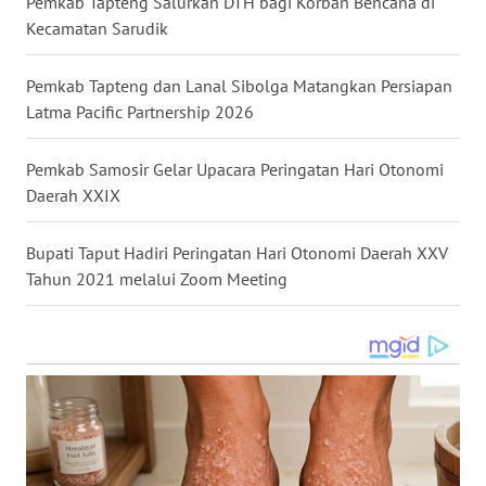
Pemkab Tapteng Salurkan DTH bagi Korban Bencana di
LANGKAT
Kecamatan Sarudik
WN
TAPANULI
Pemkab Tapteng dan Lanal Sibolga Matangkan Persiapan
SELATAN
Latma Pacific Partnership 2026
WN
Pemkab Samosir Gelar Upacara Peringatan Hari Otonomi
TANJUNG
Daerah XXIX
LESUNG
Bupati Taput Hadiri Peringatan Hari Otonomi Daerah XXV
WN
Tahun 2021 melalui Zoom Meeting
KARO
WN
SIMALUNGUN
WN
LABUHANBATU