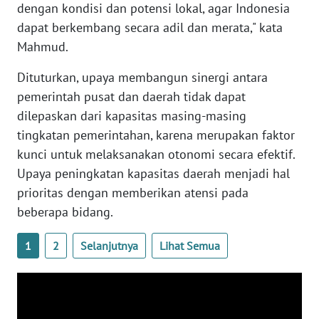
dengan kondisi dan potensi lokal, agar Indonesia
dapat berkembang secara adil dan merata," kata
WN
Mahmud.
NUSANTARA
Dituturkan, upaya membangun sinergi antara
WN
pemerintah pusat dan daerah tidak dapat
JOGJA
dilepaskan dari kapasitas masing-masing
tingkatan pemerintahan, karena merupakan faktor
WN
kunci untuk melaksanakan otonomi secara efektif.
JATIM
Upaya peningkatan kapasitas daerah menjadi hal
prioritas dengan memberikan atensi pada
WN
BALI
beberapa bidang.
WN
1
2
Selanjutnya
Lihat Semua
KALBAR
WN
KALTENG