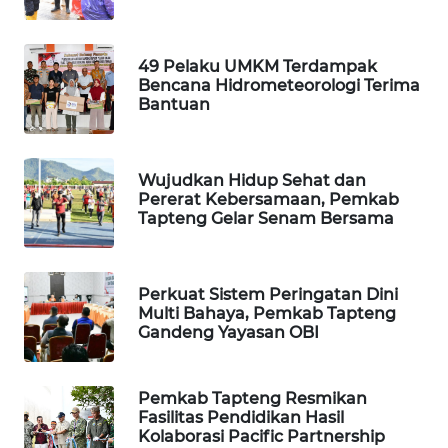
WAHANA
DESA
49 Pelaku UMKM Terdampak
Bencana Hidrometeorologi Terima
WISATA
Bantuan
LAPAK
WAHANA
Wujudkan Hidup Sehat dan
Pererat Kebersamaan, Pemkab
Wahana
Tapteng Gelar Senam Bersama
Network
KONSUMEN
Perkuat Sistem Peringatan Dini
LISTRIK
Multi Bahaya, Pemkab Tapteng
Gandeng Yayasan OBI
MASYARAKAT
KELISTRIKAN
Pemkab Tapteng Resmikan
Fasilitas Pendidikan Hasil
WALINKI
Kolaborasi Pacific Partnership