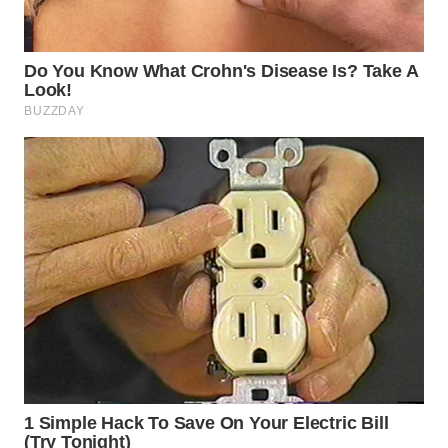
WN
SUMEDANG
WN
CIANJUR
WN
KEPULAUAN
SERIBU
WN
TANGERANG
WN
BINJAI
WN
CIREBON