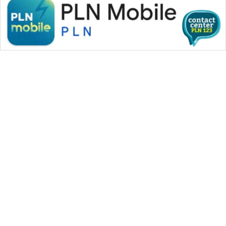
WAHANA MEDIA GROUP
|
|
|
WAHANA NEWS co
WAHANA TANI
WAHANA ADVOKAT
|
|
WAHANA INFRASTRUKTUR
WAHANA KONSUMEN
|
|
|
WAHANA LISTRIK
WAHANA TRAVEL
WAHANA TV
|
|
|
WAHANANEWS id
WAHANANEWS CO ID
WAHANANEWS NET