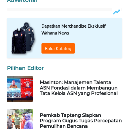
Advertorial
WAHANA
SPORT
Dapatkan Merchandise Eksklusif
Wahana News
WAHANA
UMKM
Buka Katalog
WAHANA
SELEB
Pilihan Editor
WAHANA
Masinton: Manajemen Talenta
PERSONA
ASN Fondasi dalam Membangun
Tata Kelola ASN yang Profesional
WAHANA
OTOMOTIF
Pemkab Tapteng Siapkan
WAHANA
Program Gugus Tugas Percepatan
Pemulihan Bencana
HEALTH