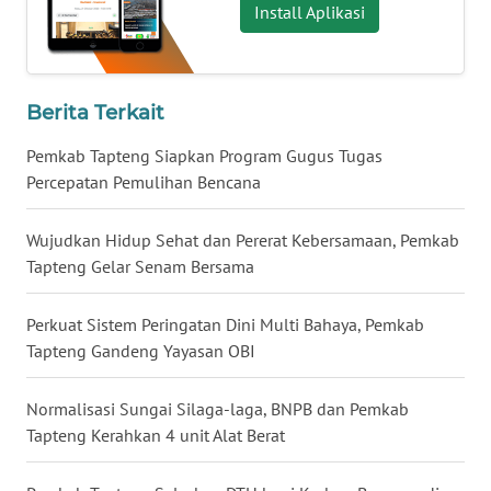
Install Aplikasi
WN
MALUKU
Berita Terkait
WN
MALUT
Pemkab Tapteng Siapkan Program Gugus Tugas
Percepatan Pemulihan Bencana
WN
DAIRI
Wujudkan Hidup Sehat dan Pererat Kebersamaan, Pemkab
Tapteng Gelar Senam Bersama
WN
DANAU
Perkuat Sistem Peringatan Dini Multi Bahaya, Pemkab
TOBA
Tapteng Gandeng Yayasan OBI
WN
Normalisasi Sungai Silaga-laga, BNPB dan Pemkab
NIAS
Tapteng Kerahkan 4 unit Alat Berat
WN