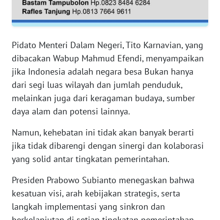
RIAU
WN
SERAMBI
Pidato Menteri Dalam Negeri, Tito Karnavian, yang
dibacakan Wabup Mahmud Efendi, menyampaikan
WN
jika Indonesia adalah negara besa Bukan hanya
JAMBI
dari segi luas wilayah dan jumlah penduduk,
melainkan juga dari keragaman budaya, sumber
WN
daya alam dan potensi lainnya.
SULTRA
Namun, kehebatan ini tidak akan banyak berarti
WN
jika tidak dibarengi dengan sinergi dan kolaborasi
NTB
yang solid antar tingkatan pemerintahan.
WN
Presiden Prabowo Subianto menegaskan bahwa
SULTENG
kesatuan visi, arah kebijakan strategis, serta
langkah implementasi yang sinkron dan
WN
berkelanjutan di setiap tingkatan pemerintahan,
SULBAR