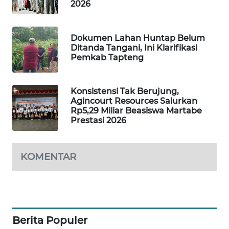
ID
2026
MAWAKA
Dokumen Lahan Huntap Belum
ID
Ditanda Tangani, Ini Klarifikasi
Pemkab Tapteng
MARTABAT
NET
Konsistensi Tak Berujung,
Agincourt Resources Salurkan
PLN
Rp5,29 Miliar Beasiswa Martabe
WATCH
Prestasi 2026
MKLI
KOMENTAR
LPKKI
LKKI
Berita Populer
KOPEKLIN