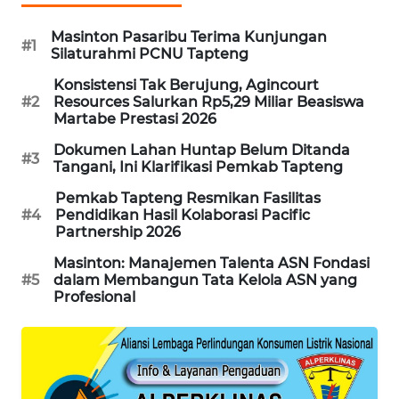
Masinton Pasaribu Terima Kunjungan
PORTAL
#1
Silaturahmi PCNU Tapteng
KONSUMEN
Konsistensi Tak Berujung, Agincourt
#2
Resources Salurkan Rp5,29 Miliar Beasiswa
FORWAMKI
Martabe Prestasi 2026
Dokumen Lahan Huntap Belum Ditanda
ALPERKLINAS
#3
Tangani, Ini Klarifikasi Pemkab Tapteng
Pemkab Tapteng Resmikan Fasilitas
FORJASIDA
#4
Pendidikan Hasil Kolaborasi Pacific
Partnership 2026
TAMBANG
Masinton: Manajemen Talenta ASN Fondasi
NEWS
#5
dalam Membangun Tata Kelola ASN yang
Profesional
SITUNGIR
NEWS
SIDIKALANG
NEWS