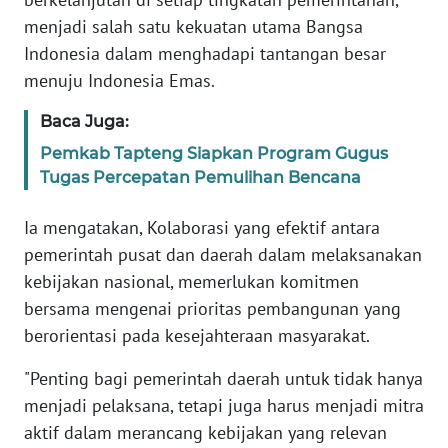
menjadi salah satu kekuatan utama Bangsa
Indonesia dalam menghadapi tantangan besar
WN
BABEL
menuju Indonesia Emas.
Baca Juga:
WN
SUMBAR
Pemkab Tapteng Siapkan Program Gugus
Tugas Percepatan Pemulihan Bencana
WN
SUMSEL
Ia mengatakan, Kolaborasi yang efektif antara
pemerintah pusat dan daerah dalam melaksanakan
WN
kebijakan nasional, memerlukan komitmen
BENGKULU
bersama mengenai prioritas pembangunan yang
berorientasi pada kesejahteraan masyarakat.
WN
LAMPUNG
"Penting bagi pemerintah daerah untuk tidak hanya
menjadi pelaksana, tetapi juga harus menjadi mitra
WN
aktif dalam merancang kebijakan yang relevan
JATENG