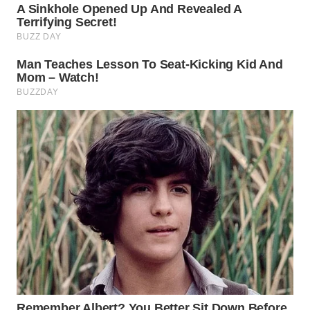
SURABAYA
WN
NATUNA
WN
BINTAN
WN
MANDALIKA
WN
LIKUPANG
WN
LABUANBAJO
WN
BORNEO