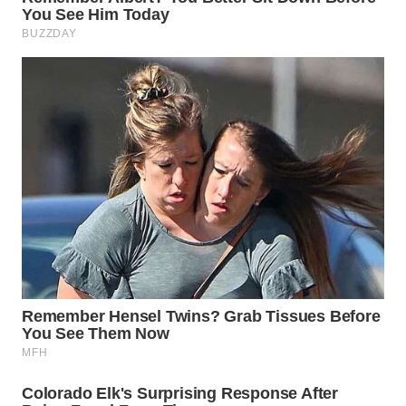
Wahana
Media
Group
WAHANA
NEWS
WAHANA
TANI
WAHANA
ADVOKAT
WAHANA
INFRASTRUKTUR
WAHANA
KONSUMEN