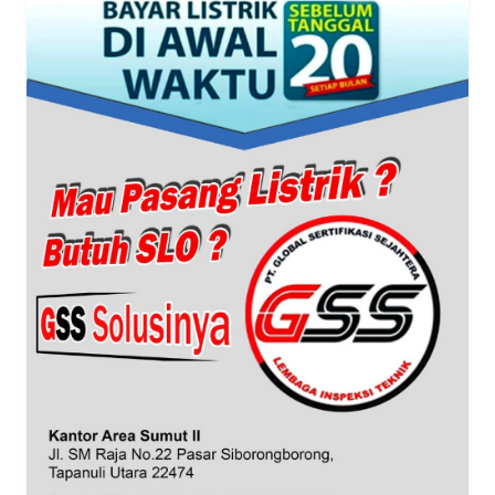
WN
BANTEN
WN
NTT
WN
KEPRI
WN
PAPUA
WN
PAPUA
BARAT
WN