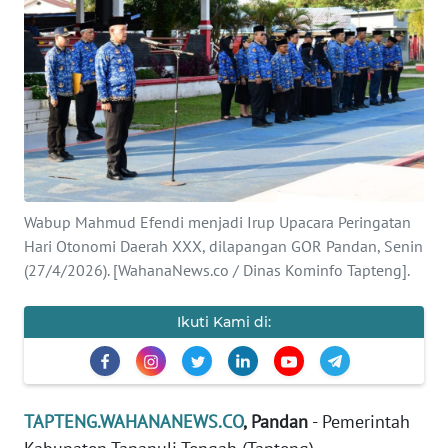
Informasi
INDEKS
BERITA
KONTAK
KAMI
Wabup Mahmud Efendi menjadi Irup Upacara Peringatan
INFO
IKLAN
Hari Otonomi Daerah XXX, dilapangan GOR Pandan, Senin
(27/4/2026). [WahanaNews.co / Dinas Kominfo Tapteng].
TENTANG
KAMI
Ikuti Kami di:
PEDOMAN
MEDIA
SIBER
TAPTENG.WAHANANEWS.CO
, Pandan
- Pemerintah