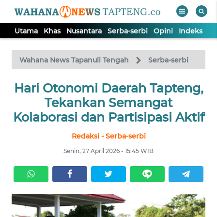
Utama
Khas
Nusantara
Serba-serbi
Opini
Indeks
WAHANA
Tutup
TV
Wahana News Tapanuli Tengah
Serba-serbi
Hari Otonomi Daerah Tapteng,
UTAMA
Tekankan Semangat
KHAS
Kolaborasi dan Partisipasi Aktif
Redaksi - Serba-serbi
NUSANTARA
Senin, 27 April 2026 - 15:45 WIB
SERBA-
SERBI
OPINI