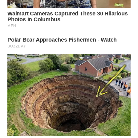
WN
PRIANGAN
TIMUR
WN
SEMARANG
WN
SOLO
WN
BOROBUDUR
WN
MADURA
WN