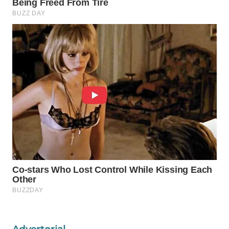
WAHANA
LISTRIK
WAHANA
TRAVEL
WAHANA
TV
WAHANANEWS
ID
WAHANANEWS
CO ID
WAHANANEWS
NET