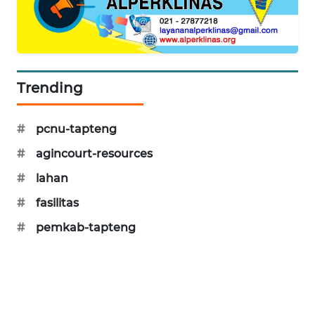
SIBARAGAS
NEWS
Trending
METRO
SIANTAR
NEWS
#
pcnu-tapteng
#
agincourt-resources
METRO
MEDAN
#
lahan
NEWS
#
fasilitas
METRO
#
pemkab-tapteng
JAKARTA
NEWS
KRT
NEWS