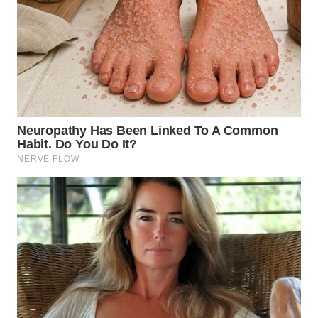
WN
TAPANULI
TENGAH
WN DELI
SERDANG
WN
TEBING
TINGGI
WN
PAKPAK
WN
KARAWANG
WN