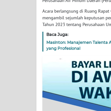
Perusahaan Air Minum Daerah (Peru
WN
BANTEN
Acara berlangsung di Ruang Rapat 
mengambil sejumlah keputusan pen
WN
Tahun 2023 tentang Perusahaan U
NTT
Baca Juga:
WN
Masinton: Manajemen Talenta 
KEPRI
yang Profesional
WN
PAPUA
WN
PAPUA
BARAT
WN
RIAU