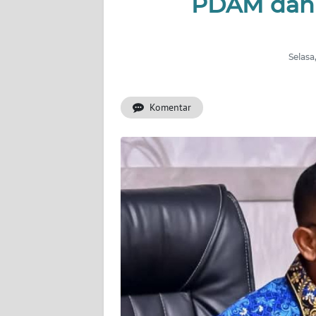
PDAM dan 
INDEKS
BERITA
Selasa
KONTAK
KAMI
Komentar
INFO
IKLAN
TENTANG
KAMI
PEDOMAN
MEDIA
SIBER
REDAKSI