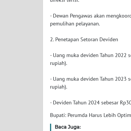
WN
NUSANTARA
- Dewan Pengawas akan mengkoord
pemulihan pelayanan.
WN
JOGJA
2. Penetapan Setoran Deviden
WN
- Uang muka deviden Tahun 2022 se
JATIM
rupiah).
WN
BALI
- Uang muka deviden Tahun 2023 se
rupiah).
WN
KALBAR
- Deviden Tahun 2024 sebesar Rp300
WN
Bupati: Perumda Harus Lebih Optim
KALTENG
Baca Juga: