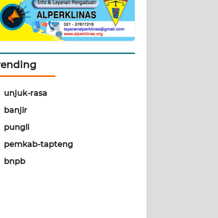
rending
unjuk-rasa
banjir
pungli
pemkab-tapteng
bnpb