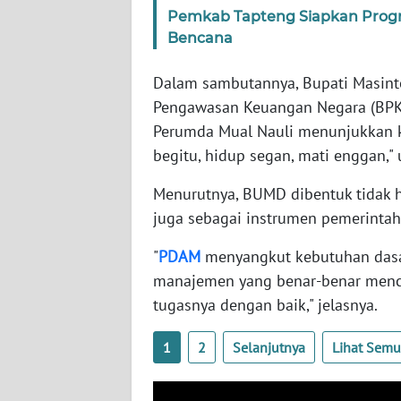
WN
Pemkab Tapteng Siapkan Prog
KALTARA
Bencana
WN
Dalam sambutannya, Bupati Masin
KALSEL
Pengawasan Keuangan Negara (BPK)
Perumda Mual Nauli menunjukkan 
WN
begitu, hidup segan, mati enggan," 
KALTIM
Menurutnya, BUMD dibentuk tidak 
WN
juga sebagai instrumen pemerintah
SULSEL
"
PDAM
menyangkut kebutuhan dasa
WN
manajemen yang benar-benar men
GORONTALO
tugasnya dengan baik," jelasnya.
WN
1
2
Selanjutnya
Lihat Sem
SULUT