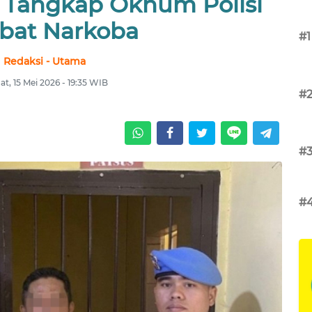
g Tangkap Oknum Polisi
ibat Narkoba
#1
Redaksi - Utama
t, 15 Mei 2026 - 19:35 WIB
#
#
#