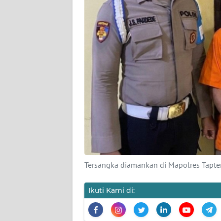
KARIR
DISCLAIMER
Wahana
News
Regional
WN
SUMUT
WN
JAKARTA
Tersangka diamankan di Mapolres Tapten
WN
Ikuti Kami di:
JABAR