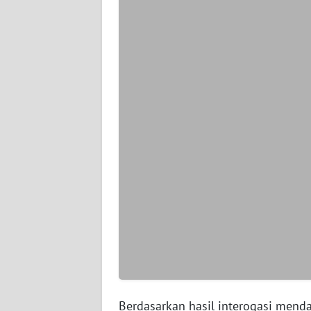
WN
SERAMBI
WN
JAMBI
WN
SULTRA
WN
NTB
WN
SULTENG
WN
SULBAR
Berdasarkan hasil interogasi mend