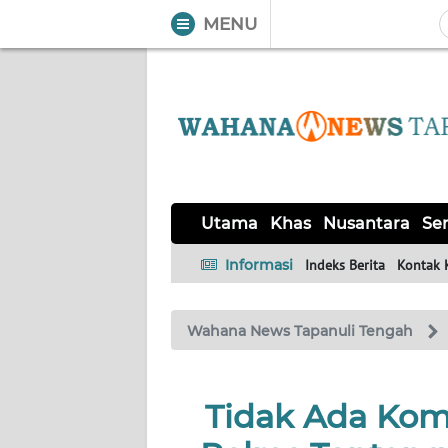
MENU
WAHANA
Tutup
TV
UTAMA
KHAS
Utama
Khas
Nusantara
Ser
NUSANTARA
Informasi
Indeks Berita
Kontak 
SERBA-
Wahana News Tapanuli Tengah
SERBI
OPINI
Tidak Ada Kom
Informasi