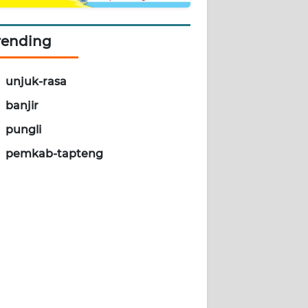
rending
unjuk-rasa
banjir
pungli
pemkab-tapteng