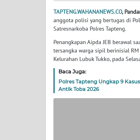
WN
BANTEN
TAPTENG.WAHANANEWS.CO
, Panda
anggota polisi yang bertugas di Pol
WN
Satresnarkoba Polres Tapteng.
NTT
Penangkapan Aipda JEB berawal saa
WN
tersangka warga sipil berinisial RM
KEPRI
Kelurahan Lubuk Tukko, pada Selasa
Baca Juga:
WN
PAPUA
Polres Tapteng Ungkap 9 Kasus
Antik Toba 2026
WN
PAPUA
BARAT
WN
RIAU