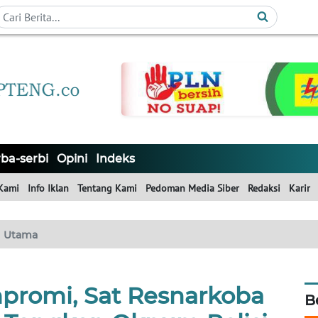
ba-serbi
Opini
Indeks
Kami
Info Iklan
Tentang Kami
Pedoman Media Siber
Redaksi
Karir
Utama
promi, Sat Resnarkoba
B