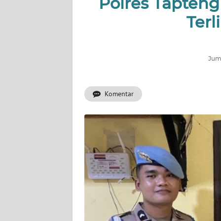
Polres Tapten
Terl
INDEKS
BERITA
KONTAK
Juma
KAMI
Komentar
INFO
IKLAN
TENTANG
KAMI
PEDOMAN
MEDIA
SIBER
REDAKSI