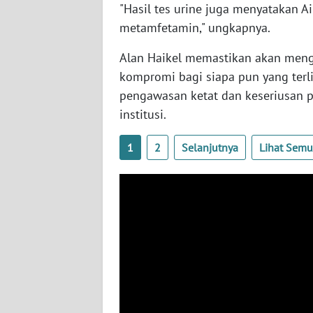
"Hasil tes urine juga menyatakan 
WN
metamfetamin," ungkapnya.
NUSANTARA
Alan Haikel memastikan akan mengu
WN
kompromi bagi siapa pun yang terlib
JOGJA
pengawasan ketat dan keseriusan p
institusi.
WN
JATIM
1
2
Selanjutnya
Lihat Sem
WN
BALI
WN
KALBAR
WN
KALTENG