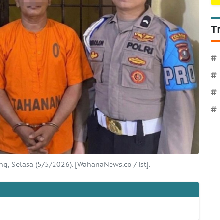
T
#
#
#
#
g, Selasa (5/5/2026). [WahanaNews.co / ist].