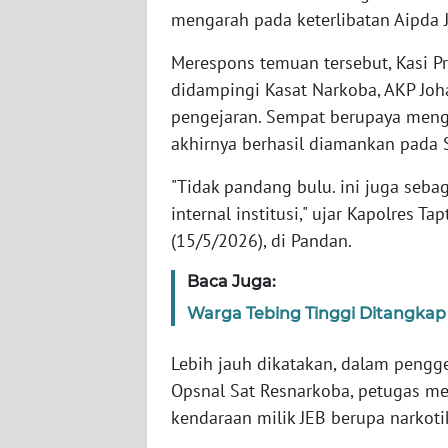
mengarah pada keterlibatan Aipda 
WN
BABEL
Merespons temuan tersebut, Kasi Pr
didampingi Kasat Narkoba, AKP Jo
WN
pengejaran. Sempat berupaya mengh
SUMBAR
akhirnya berhasil diamankan pada S
WN
"Tidak pandang bulu. ini juga seb
SUMSEL
internal institusi," ujar Kapolres 
(15/5/2026), di Pandan.
WN
BENGKULU
Baca Juga:
Warga Tebing Tinggi Ditangkap
WN
LAMPUNG
Lebih jauh dikatakan, dalam pengg
Opsnal Sat Resnarkoba, petugas m
WN
JATENG
kendaraan milik JEB berupa narkoti