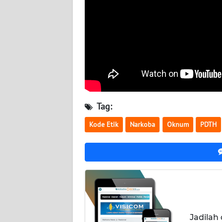
WN
KALTARA
WN
KALSEL
WN
KALTIM
Tag:
WN
Kode Etik
Narkoba
Oknum
PDTH
SULSEL
WN
GORONTALO
WN
SULUT
Jadilah