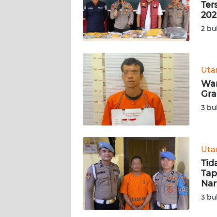
Ter
202
KARIR
2 bu
DISCLAIMER
Wahana
Ut
News
War
Regional
Gr
3 bu
WN
SUMUT
Ut
WN
JAKARTA
Tid
Tap
Nar
WN
JABAR
3 bu