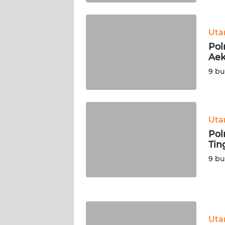
WN
KALTARA
Ut
WN
Pol
KALSEL
Aek
9 bu
WN
KALTIM
WN
Ut
SULSEL
Pol
Tin
WN
9 bu
GORONTALO
WN
SULUT
Ut