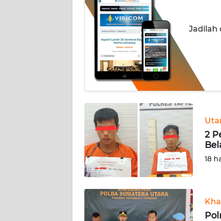
INDEKS
Jadilah
BERITA
KONTAK
KAMI
INFO
IKLAN
Ut
TENTANG
2 P
KAMI
Bel
18 h
PEDOMAN
MEDIA
SIBER
Kha
REDAKSI
Pol