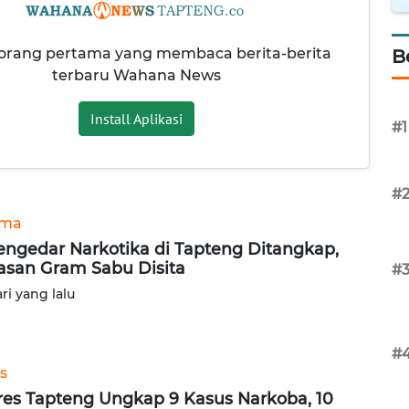
 orang pertama yang membaca berita-berita
B
terbaru Wahana News
Install Aplikasi
#1
#
ama
engedar Narkotika di Tapteng Ditangkap,
asan Gram Sabu Disita
#
ari yang lalu
#
s
res Tapteng Ungkap 9 Kasus Narkoba, 10