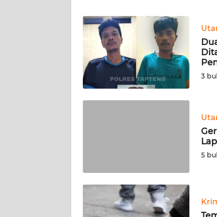
WN
BANTEN
Ut
WN
Dua
NTT
Dit
Pen
WN
3 bu
KEPRI
WN
Ut
PAPUA
Ger
Lap
WN
5 bu
PAPUA
BARAT
WN
Kri
RIAU
Tem