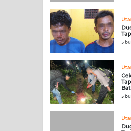
WN
BABEL
Ut
Due
WN
Tap
SUMBAR
5 bu
WN
SUMSEL
Ut
WN
Cek
BENGKULU
Tap
Bat
WN
5 bu
LAMPUNG
WN
Ut
JATENG
Dug