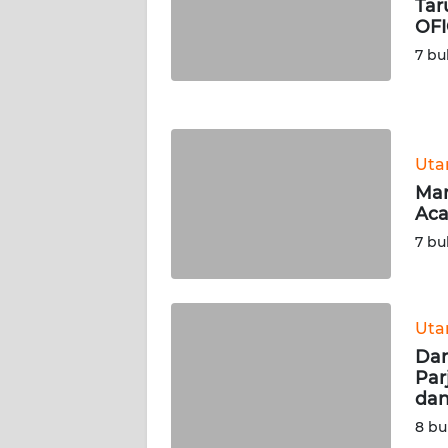
Tar
WN
OFI
NUSANTARA
7 bu
WN
JOGJA
Ut
WN
JATIM
Man
Aca
WN
7 bu
BALI
WN
Ut
KALBAR
Dan
Par
WN
dan
KALTENG
8 bu