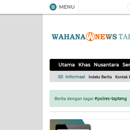
MENU
WAHANA
Tutup
TV
UTAMA
KHAS
Utama
Khas
Nusantara
Ser
NUSANTARA
Informasi
Indeks Berita
Kontak 
SERBA-
SERBI
Berita dengan tagar
#polres-tapteng
OPINI
Informasi