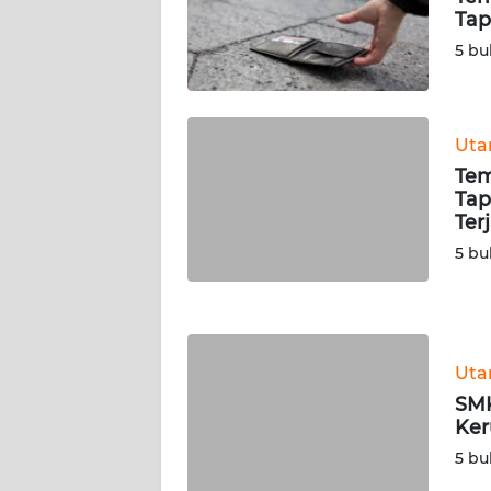
Tap
WN
SERAMBI
5 bu
WN
JAMBI
Ut
Tem
WN
Tap
SULTRA
Ter
5 bu
WN
NTB
WN
Ut
SULTENG
SMK
Ker
WN
SULBAR
5 bu