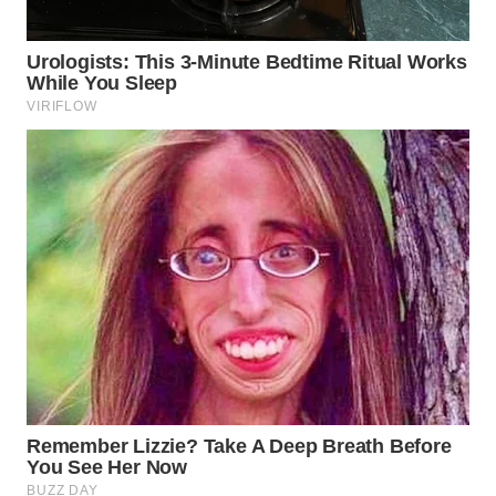
BEKASI
WN
BOGOR
WN
DEPOK
WN
TAPANULI
UTARA
WN
SAMOSIR
WN
PADANG
LAWAS