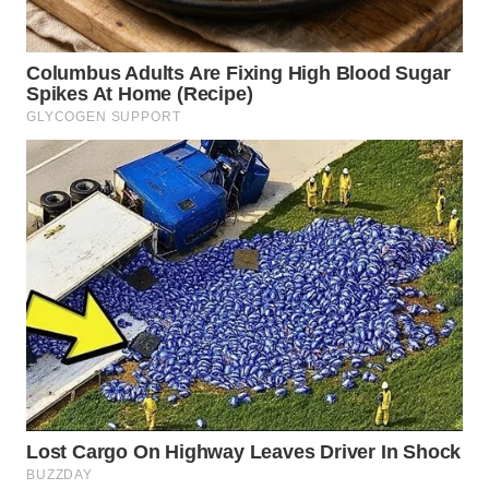
Wahana
Media
Group
WAHANA
NEWS
WAHANA
TANI
WAHANA
ADVOKAT
WAHANA
INFRASTRUKTUR
WAHANA
KONSUMEN