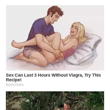
WN
SUMEDANG
WN
CIANJUR
WN
KEPULAUAN
SERIBU
WN
TANGERANG
WN
BINJAI
WN
CIREBON