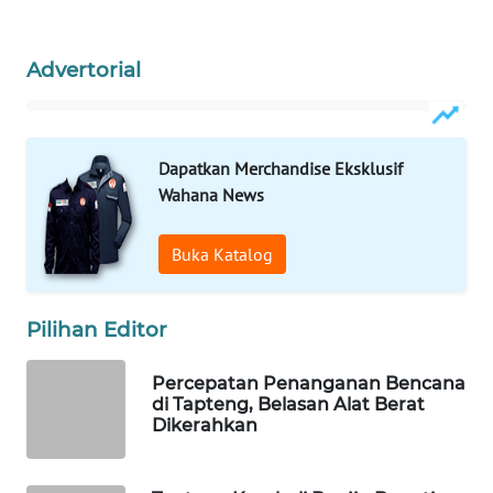
WAHANA
Advertorial
LISTRIK
WAHANA
TRAVEL
Dapatkan Merchandise Eksklusif
Wahana News
WAHANA
TV
Buka Katalog
WAHANANEWS
ID
Pilihan Editor
WAHANANEWS
Percepatan Penanganan Bencana
di Tapteng, Belasan Alat Berat
CO ID
Dikerahkan
WAHANANEWS
NET