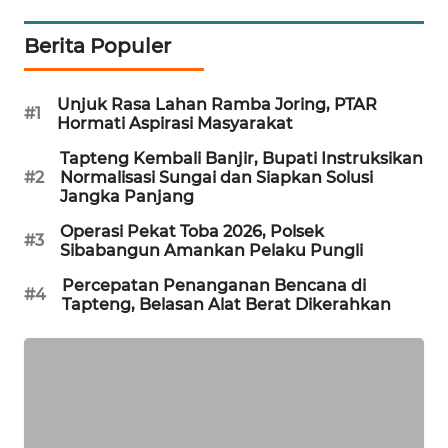
ID
Berita Populer
MAWAKA
ID
Unjuk Rasa Lahan Ramba Joring, PTAR
#1
Hormati Aspirasi Masyarakat
MARTABAT
NET
Tapteng Kembali Banjir, Bupati Instruksikan
#2
Normalisasi Sungai dan Siapkan Solusi
Jangka Panjang
PLN
WATCH
Operasi Pekat Toba 2026, Polsek
#3
Sibabangun Amankan Pelaku Pungli
MKLI
Percepatan Penanganan Bencana di
#4
Tapteng, Belasan Alat Berat Dikerahkan
LPKKI
LKKI
KOPEKLIN