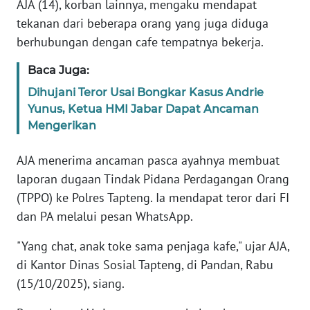
RIAU
AJA (14), korban lainnya, mengaku mendapat
tekanan dari beberapa orang yang juga diduga
WN
berhubungan dengan cafe tempatnya bekerja.
SERAMBI
Baca Juga:
WN
Dihujani Teror Usai Bongkar Kasus Andrie
JAMBI
Yunus, Ketua HMI Jabar Dapat Ancaman
Mengerikan
WN
SULTRA
AJA menerima ancaman pasca ayahnya membuat
laporan dugaan Tindak Pidana Perdagangan Orang
WN
(TPPO) ke Polres Tapteng. Ia mendapat teror dari FI
NTB
dan PA melalui pesan WhatsApp.
WN
"Yang chat, anak toke sama penjaga kafe," ujar AJA,
SULTENG
di Kantor Dinas Sosial Tapteng, di Pandan, Rabu
(15/10/2025), siang.
WN
SULBAR