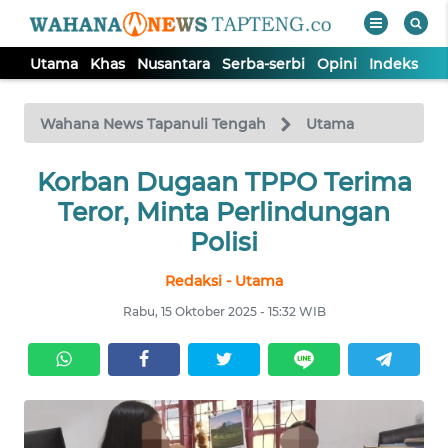
Utama
Khas
Nusantara
Serba-serbi
Opini
Indeks
WAHANA
Tutup
TV
Wahana News Tapanuli Tengah
Utama
Korban Dugaan TPPO Terima
UTAMA
Teror, Minta Perlindungan
KHAS
Polisi
Redaksi - Utama
NUSANTARA
Rabu, 15 Oktober 2025 - 15:32 WIB
SERBA-
SERBI
OPINI