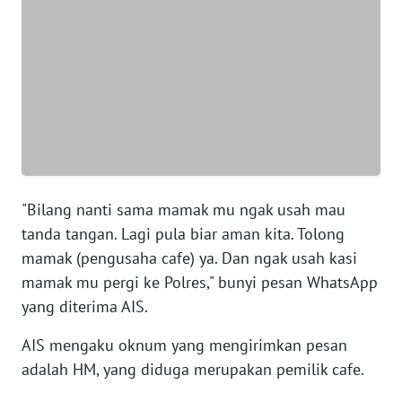
WN
BANTEN
WN
NTT
WN
KEPRI
"Bilang nanti sama mamak mu ngak usah mau
tanda tangan. Lagi pula biar aman kita. Tolong
WN
PAPUA
mamak (pengusaha cafe) ya. Dan ngak usah kasi
mamak mu pergi ke Polres," bunyi pesan WhatsApp
WN
yang diterima AIS.
PAPUA
BARAT
AIS mengaku oknum yang mengirimkan pesan
adalah HM, yang diduga merupakan pemilik cafe.
WN