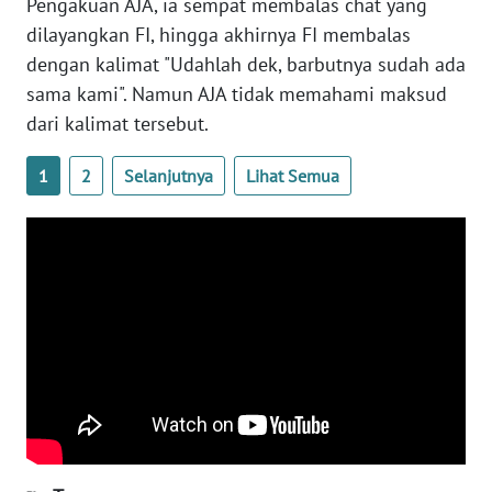
Pengakuan AJA, ia sempat membalas chat yang
dilayangkan FI, hingga akhirnya FI membalas
WN
dengan kalimat "Udahlah dek, barbutnya sudah ada
BABEL
sama kami". Namun AJA tidak memahami maksud
dari kalimat tersebut.
WN
SUMBAR
1
2
Selanjutnya
Lihat Semua
WN
SUMSEL
WN
BENGKULU
WN
LAMPUNG
WN
JATENG