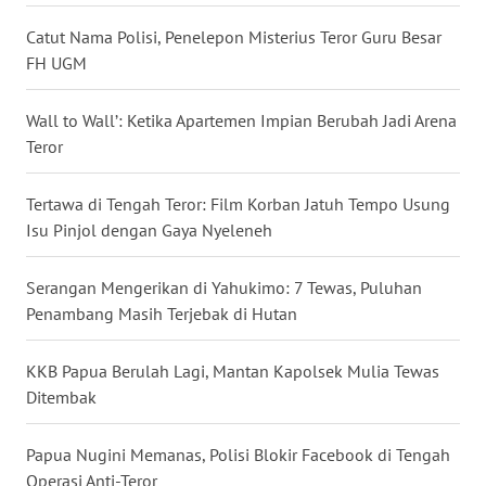
Catut Nama Polisi, Penelepon Misterius Teror Guru Besar
WN
FH UGM
KALTARA
Wall to Wall’: Ketika Apartemen Impian Berubah Jadi Arena
WN
Teror
KALSEL
Tertawa di Tengah Teror: Film Korban Jatuh Tempo Usung
WN
Isu Pinjol dengan Gaya Nyeleneh
KALTIM
Serangan Mengerikan di Yahukimo: 7 Tewas, Puluhan
WN
SULSEL
Penambang Masih Terjebak di Hutan
WN
KKB Papua Berulah Lagi, Mantan Kapolsek Mulia Tewas
GORONTALO
Ditembak
WN
Papua Nugini Memanas, Polisi Blokir Facebook di Tengah
SULUT
Operasi Anti-Teror