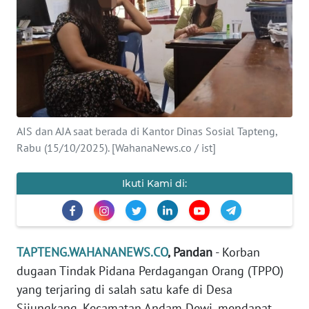
Informasi
INDEKS
BERITA
KONTAK
KAMI
AIS dan AJA saat berada di Kantor Dinas Sosial Tapteng,
Rabu (15/10/2025). [WahanaNews.co / ist]
INFO
IKLAN
Ikuti Kami di:
TENTANG
KAMI
TAPTENG.WAHANANEWS.CO
, Pandan
- Korban
PEDOMAN
dugaan Tindak Pidana Perdagangan Orang (TPPO)
MEDIA
SIBER
yang terjaring di salah satu kafe di Desa
Sijungkang, Kecamatan Andam Dewi, mendapat