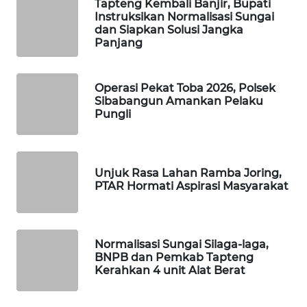
Tapteng Kembali Banjir, Bupati
Instruksikan Normalisasi Sungai
dan Siapkan Solusi Jangka
WAHANA
Panjang
SPORT
WAHANA
Operasi Pekat Toba 2026, Polsek
UMKM
Sibabangun Amankan Pelaku
Pungli
WAHANA
SELEB
Unjuk Rasa Lahan Ramba Joring,
WAHANA
PTAR Hormati Aspirasi Masyarakat
PERSONA
WAHANA
Normalisasi Sungai Silaga-laga,
OTOMOTIF
BNPB dan Pemkab Tapteng
Kerahkan 4 unit Alat Berat
WAHANA
HEALTH