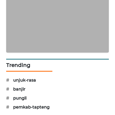
PORTAL
KONSUMEN
FORWAMKI
ALPERKLINAS
FORJASIDA
Trending
TAMBANG
NEWS
#
unjuk-rasa
#
banjir
SITUNGIR
NEWS
#
pungli
#
pemkab-tapteng
SIDIKALANG
NEWS