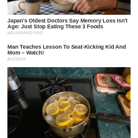
WN
TAPANULI
TENGAH
WN DELI
SERDANG
WN
TEBING
TINGGI
WN
PAKPAK
WN
KARAWANG
WN