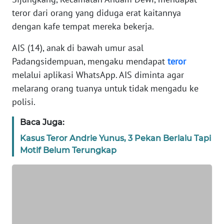
REDAKSI
teror dari orang yang diduga erat kaitannya
dengan kafe tempat mereka bekerja.
KARIR
AIS (14), anak di bawah umur asal
Padangsidempuan, mengaku mendapat
teror
DISCLAIMER
melalui aplikasi WhatsApp. AIS diminta agar
melarang orang tuanya untuk tidak mengadu ke
Wahana
News
polisi.
Regional
Baca Juga:
WN
Kasus Teror Andrie Yunus, 3 Pekan Berlalu Tapi
SUMUT
Motif Belum Terungkap
WN
JAKARTA
WN
JABAR