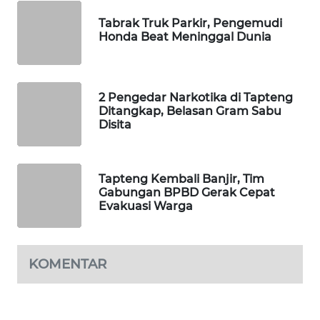
Tabrak Truk Parkir, Pengemudi
WAHANA
Honda Beat Meninggal Dunia
DESA
WISATA
2 Pengedar Narkotika di Tapteng
LAPAK
Ditangkap, Belasan Gram Sabu
WAHANA
Disita
Wahana
Network
Tapteng Kembali Banjir, Tim
Gabungan BPBD Gerak Cepat
KONSUMEN
Evakuasi Warga
LISTRIK
MASYARAKAT
KOMENTAR
KELISTRIKAN
WALINKI