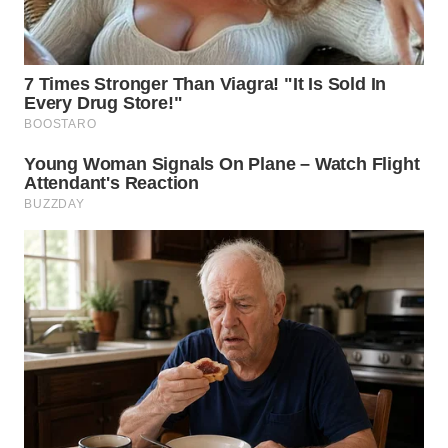
LANGKAT
WN
TAPANULI
SELATAN
WN
TANJUNG
LESUNG
WN
KARO
WN
SIMALUNGUN
WN
LABUHANBATU