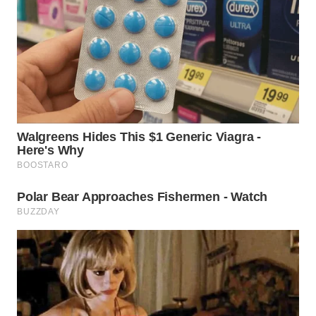
WN
PRIANGAN
TIMUR
WN
SEMARANG
WN
SOLO
WN
BOROBUDUR
WN
MADURA
WN