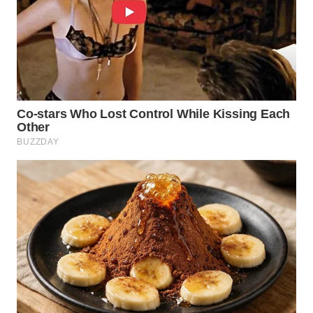
SURABAYA
WN
NATUNA
WN
BINTAN
WN
MANDALIKA
WN
LIKUPANG
WN
LABUANBAJO
WN
BORNEO