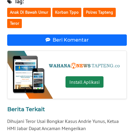
Tag:
Anak Di Bawah Umur
Korban Tppo
Polres Tapteng
WN
NUSANTARA
Teror
WN
Beri Komentar
JOGJA
WN
JATIM
WN
Install Aplikasi
BALI
WN
Berita Terkait
KALBAR
Dihujani Teror Usai Bongkar Kasus Andrie Yunus, Ketua
WN
HMI Jabar Dapat Ancaman Mengerikan
KALTENG