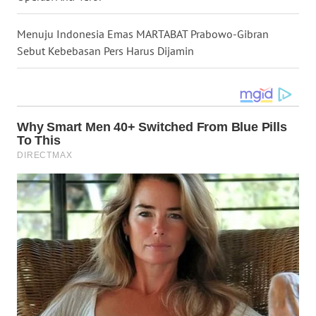
WN
Menuju Indonesia Emas MARTABAT Prabowo-Gibran
MALUKU
Sebut Kebebasan Pers Harus Dijamin
WN
MALUT
WN
DAIRI
WN
DANAU
TOBA
WN
NIAS
WN