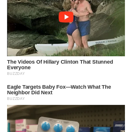
WN
INDRAMAYU
WN
KUNINGAN
WN
MAJALENGKA
WN
SUBANG
WN
SUKABUMI
WN
PURWAKARTA