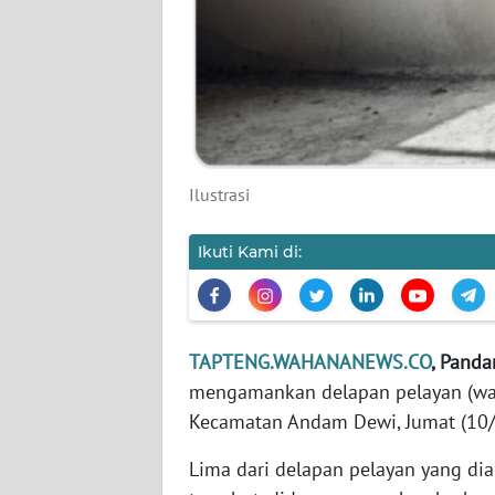
KARIR
DISCLAIMER
Wahana
News
Ilustrasi
Regional
Ikuti Kami di:
WN
SUMUT
WN
TAPTENG.WAHANANEWS.CO
, Panda
JAKARTA
mengamankan delapan pelayan (waitr
Kecamatan Andam Dewi, Jumat (10/
WN
JABAR
Lima dari delapan pelayan yang di