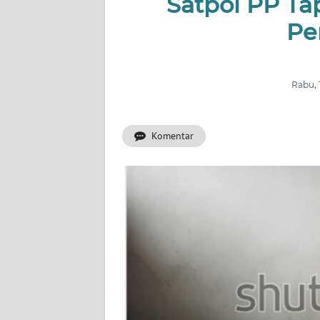
Satpol PP T
Pe
INDEKS
BERITA
KONTAK
Rabu, 
KAMI
Komentar
INFO
IKLAN
TENTANG
KAMI
PEDOMAN
MEDIA
SIBER
REDAKSI