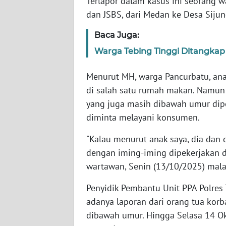
Terlapor dalam kasus ini seorang 
WN
dan JSBS, dari Medan ke Desa Siju
BABEL
Baca Juga:
WN
Warga Tebing Tinggi Ditangkap
SUMBAR
Menurut MH, warga Pancurbatu, ana
WN
di salah satu rumah makan. Namun
SUMSEL
yang juga masih dibawah umur dipe
diminta melayani konsumen.
WN
BENGKULU
"Kalau menurut anak saya, dia dan
dengan iming-iming dipekerjakan d
WN
wartawan, Senin (13/10/2025) mal
LAMPUNG
Penyidik Pembantu Unit PPA Polre
WN
adanya laporan dari orang tua korba
JATENG
dibawah umur. Hingga Selasa 14 Ok