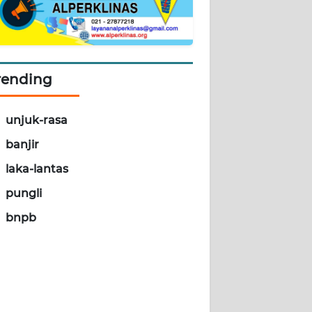
rending
unjuk-rasa
banjir
laka-lantas
pungli
bnpb