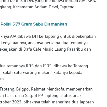
wanita berinisal DH, yang membawa korban AJA, RRS,
ngkang, Kecamatan Andam Dewi, Tapteng.
 Polisi, 5,77 Gram Sabu Diamankan
knya AJA dibawa DH ke Tapteng untuk dipekerjakan
 kenyataannya, anaknya bersama dua temannya
kerjakan di Dafa Cafe Music Laung Pasaribu dan
 dua temannya RRS dan JSBS, dibawa ke Tapteng
i salah satu warung makan," katanya kepada
am.
s Tapteng, Brigpol Rahmat Mendrofa, membenarkan
n hasil razia Satpol PP Tapteng, status anak
tober 2025, pihaknya telah menerima dua laporan