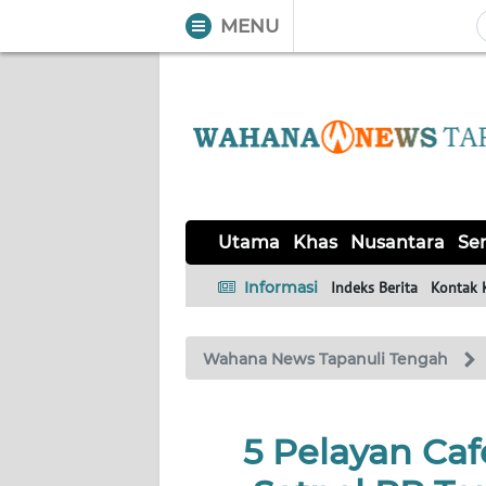
MENU
WAHANA
Tutup
TV
UTAMA
KHAS
Utama
Khas
Nusantara
Ser
NUSANTARA
Informasi
Indeks Berita
Kontak 
SERBA-
Wahana News Tapanuli Tengah
SERBI
OPINI
5 Pelayan Caf
Informasi