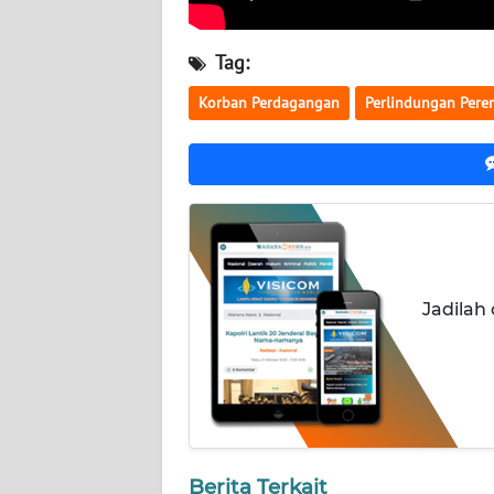
WN
KALTARA
Tag:
WN
Korban Perdagangan
Perlindungan Per
KALSEL
WN
KALTIM
WN
SULSEL
Jadilah
WN
GORONTALO
WN
SULUT
Berita Terkait