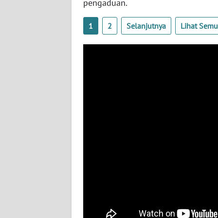
pengaduan.
WN
NUSANTARA
1
2
Selanjutnya
Lihat Sem
WN
JOGJA
WN
JATIM
WN
BALI
WN
KALBAR
WN
KALTENG