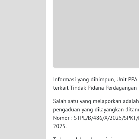
WN
SERAMBI
WN
JAMBI
WN
SULTRA
WN
Informasi yang dihimpun, Unit PPA
NTB
terkait Tindak Pidana Perdagangan 
WN
Salah satu yang melaporkan adalah 
SULTENG
pengaduan yang dilayangkan ditand
Nomor : STPL/B/486/X/2025/SPKT/
WN
2025.
SULBAR