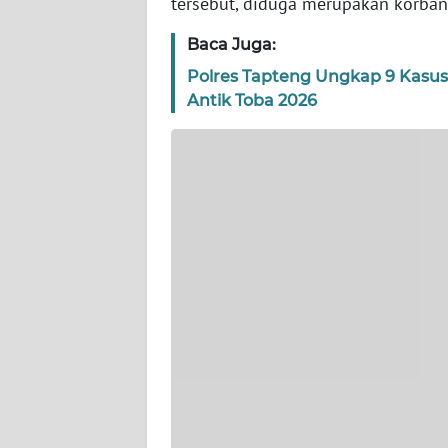
tersebut, diduga merupakan korban 
WN
BANTEN
Baca Juga:
Polres Tapteng Ungkap 9 Kasus
WN
Antik Toba 2026
NTT
WN
KEPRI
WN
PAPUA
WN
PAPUA
BARAT
WN
RIAU