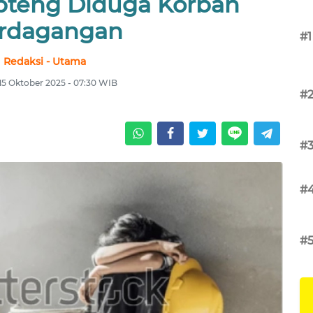
apteng Diduga Korban
rdagangan
#1
Redaksi - Utama
15 Oktober 2025 - 07:30 WIB
#
#
#
#