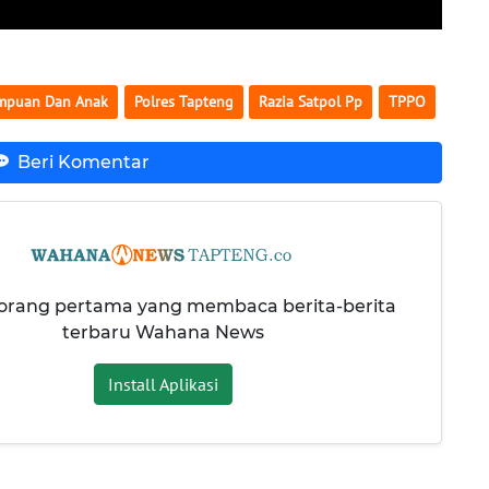
empuan Dan Anak
Polres Tapteng
Razia Satpol Pp
TPPO
Beri Komentar
 orang pertama yang membaca berita-berita
terbaru Wahana News
Install Aplikasi