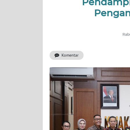
Pendamp
Pengam
INDEKS
BERITA
KONTAK
Rabu
KAMI
Komentar
INFO
IKLAN
TENTANG
KAMI
PEDOMAN
MEDIA
SIBER
REDAKSI