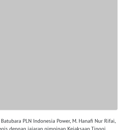
 Batubara PLN Indonesia Power, M. Hanafi Nur Rifai,
gis dengan jajaran pimpinan Kejaksaan Tinggi