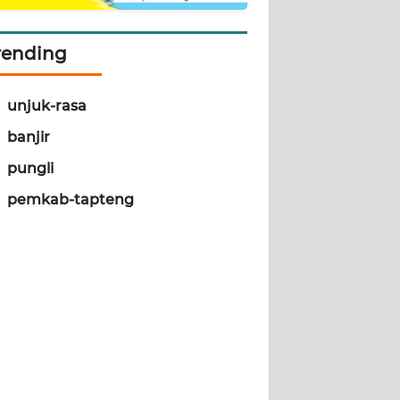
rending
unjuk-rasa
banjir
pungli
pemkab-tapteng