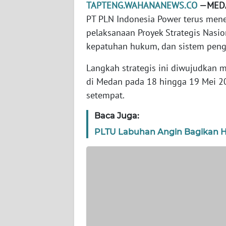
WN
TAPTENG.WAHANANEWS.CO
—MED
BANTEN
PT PLN Indonesia Power terus me
pelaksanaan Proyek Strategis Nasio
WN
kepatuhan hukum, dan sistem peng
NTT
Langkah strategis ini diwujudkan 
WN
di Medan pada 18 hingga 19 Mei 
KEPRI
setempat.
Baca Juga:
WN
PAPUA
PLTU Labuhan Angin Bagikan 
WN
PAPUA
BARAT
WN
RIAU