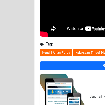
WN
KALTARA
WN
KALSEL
WN
KALTIM
Tag:
Hendri Aman Purba
Kejaksaan Tinggi M
WN
SULSEL
WN
GORONTALO
WN
SULUT
Jadilah