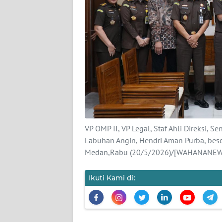
KARIR
DISCLAIMER
Wahana
News
Regional
WN
SUMUT
VP OMP II, VP Legal, Staf Ahli Direksi,
Labuhan Angin, Hendri Aman Purba, bese
Medan,Rabu (20/5/2026)/[WAHANANE
WN
JAKARTA
Ikuti Kami di:
WN
JABAR