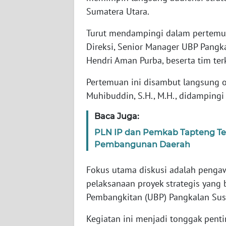
Sumatera Utara.
WN
BABEL
Turut mendampingi dalam pertemuan 
Direksi, Senior Manager UBP Pangk
WN
SUMBAR
Hendri Aman Purba, beserta tim terk
Pertemuan ini disambut langsung o
WN
Muhibuddin, S.H., M.H., didampingi
SUMSEL
Baca Juga:
WN
PLN IP dan Pemkab Tapteng Te
BENGKULU
Pembangunan Daerah
WN
Fokus utama diskusi adalah peng
LAMPUNG
pelaksanaan proyek strategis yang 
Pembangkitan (UBP) Pangkalan Sus
WN
JATENG
Kegiatan ini menjadi tonggak pent