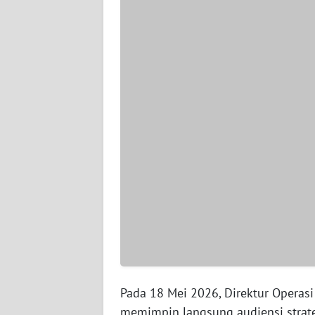
WN
SERAMBI
WN
JAMBI
WN
SULTRA
WN
NTB
WN
SULTENG
WN
Pada 18 Mei 2026, Direktur Operasi
SULBAR
memimpin langsung audiensi strate