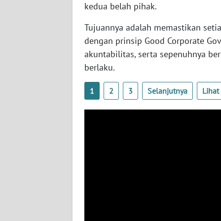
kedua belah pihak.
WN
NUSANTARA
Tujuannya adalah memastikan setia
dengan prinsip Good Corporate Gove
WN
akuntabilitas, serta sepenuhnya b
JOGJA
berlaku.
WN
1
2
3
Selanjutnya
Liha
JATIM
WN
BALI
WN
KALBAR
WN
KALTENG