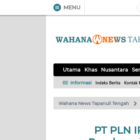
MENU
WAHANA
Tutup
TV
UTAMA
KHAS
Utama
Khas
Nusantara
Ser
NUSANTARA
Informasi
Indeks Berita
Kontak 
SERBA-
Wahana News Tapanuli Tengah
SERBI
OPINI
PT PLN I
Informasi