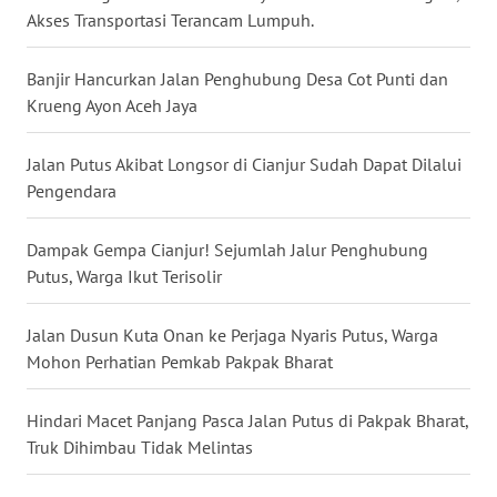
Akses Transportasi Terancam Lumpuh.
WN
KALTARA
Banjir Hancurkan Jalan Penghubung Desa Cot Punti dan
Krueng Ayon Aceh Jaya
WN
KALSEL
Jalan Putus Akibat Longsor di Cianjur Sudah Dapat Dilalui
Pengendara
WN
KALTIM
Dampak Gempa Cianjur! Sejumlah Jalur Penghubung
Putus, Warga Ikut Terisolir
WN
SULSEL
Jalan Dusun Kuta Onan ke Perjaga Nyaris Putus, Warga
Mohon Perhatian Pemkab Pakpak Bharat
WN
GORONTALO
Hindari Macet Panjang Pasca Jalan Putus di Pakpak Bharat,
Truk Dihimbau Tidak Melintas
WN
SULUT