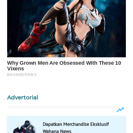
WAHANA
LISTRIK
WAHANA
TRAVEL
WAHANA
TV
WAHANANEWS
ID
Advertorial
WAHANANEWS
CO ID
Dapatkan Merchandise Eksklusif
WAHANANEWS
Wahana News
NET