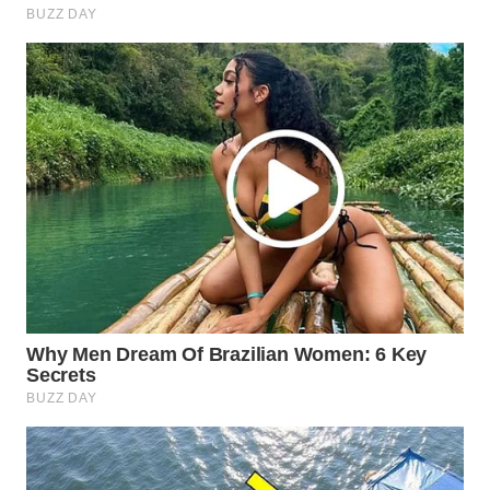
SURABAYA
WN
NATUNA
WN
BINTAN
WN
MANDALIKA
WN
LIKUPANG
WN
LABUANBAJO
WN
BORNEO