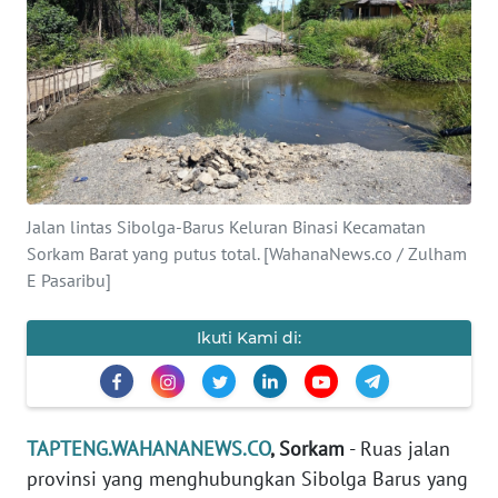
Informasi
INDEKS
BERITA
KONTAK
KAMI
Jalan lintas Sibolga-Barus Keluran Binasi Kecamatan
INFO
Sorkam Barat yang putus total. [WahanaNews.co / Zulham
IKLAN
E Pasaribu]
TENTANG
Ikuti Kami di:
KAMI
PEDOMAN
MEDIA
TAPTENG.WAHANANEWS.CO
, Sorkam
- Ruas jalan
SIBER
provinsi yang menghubungkan Sibolga Barus yang