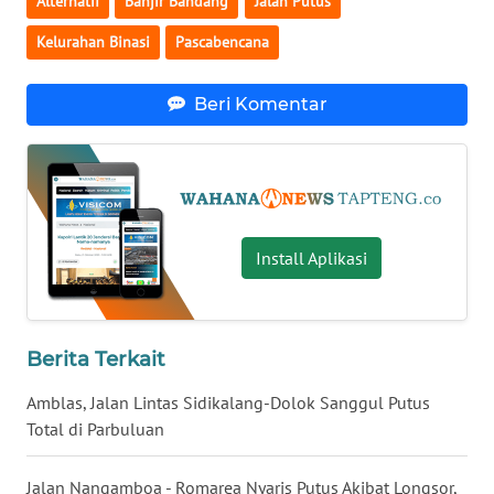
Alternatif
Banjir Bandang
Jalan Putus
Kelurahan Binasi
Pascabencana
WN
NUSANTARA
Beri Komentar
WN
JOGJA
WN
JATIM
Install Aplikasi
WN
BALI
Berita Terkait
WN
Amblas, Jalan Lintas Sidikalang-Dolok Sanggul Putus
KALBAR
Total di Parbuluan
WN
KALTENG
Jalan Nangamboa - Romarea Nyaris Putus Akibat Longsor,