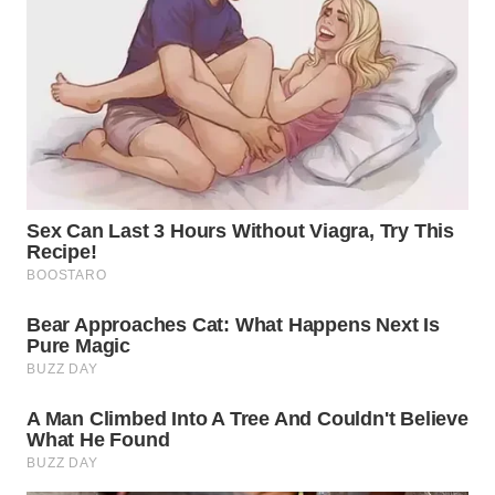
WN
TAPANULI
TENGAH
WN DELI
SERDANG
WN
TEBING
TINGGI
WN
PAKPAK
WN
KARAWANG
WN