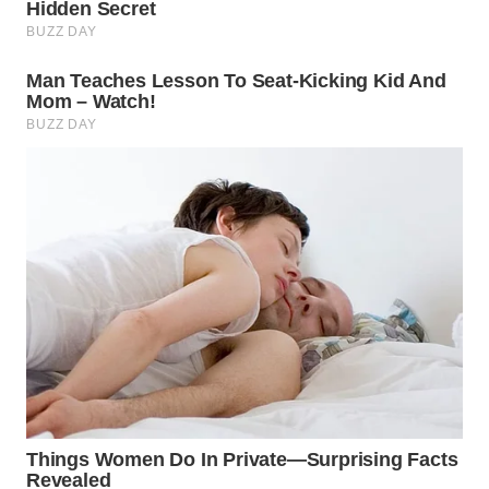
WN
PRIANGAN
TIMUR
WN
SEMARANG
WN
SOLO
WN
BOROBUDUR
WN
MADURA
WN