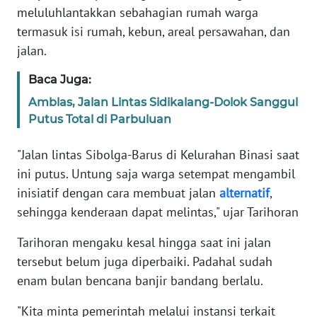
RIAU
meluluhlantakkan sebahagian rumah warga
termasuk isi rumah, kebun, areal persawahan, dan
WN
jalan.
SERAMBI
Baca Juga:
WN
Amblas, Jalan Lintas Sidikalang-Dolok Sanggul
JAMBI
Putus Total di Parbuluan
WN
"Jalan lintas Sibolga-Barus di Kelurahan Binasi saat
SULTRA
ini putus. Untung saja warga setempat mengambil
inisiatif dengan cara membuat jalan
alternatif
,
WN
sehingga kenderaan dapat melintas," ujar Tarihoran
NTB
Tarihoran mengaku kesal hingga saat ini jalan
WN
tersebut belum juga diperbaiki. Padahal sudah
SULTENG
enam bulan bencana banjir bandang berlalu.
WN
"Kita minta pemerintah melalui instansi terkait
SULBAR