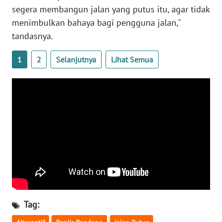
segera membangun jalan yang putus itu, agar tidak
menimbulkan bahaya bagi pengguna jalan,"
WN
tandasnya.
BABEL
1
2
Selanjutnya
Lihat Semua
WN
SUMBAR
WN
SUMSEL
WN
BENGKULU
WN
LAMPUNG
Tag:
WN
JATENG