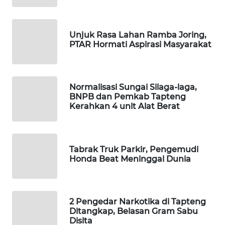
WAHANA
DESA
Unjuk Rasa Lahan Ramba Joring,
WISATA
PTAR Hormati Aspirasi Masyarakat
LAPAK
WAHANA
Normalisasi Sungai Silaga-laga,
BNPB dan Pemkab Tapteng
Wahana
Kerahkan 4 unit Alat Berat
Network
KONSUMEN
Tabrak Truk Parkir, Pengemudi
LISTRIK
Honda Beat Meninggal Dunia
MASYARAKAT
KELISTRIKAN
2 Pengedar Narkotika di Tapteng
Ditangkap, Belasan Gram Sabu
WALINKI
Disita