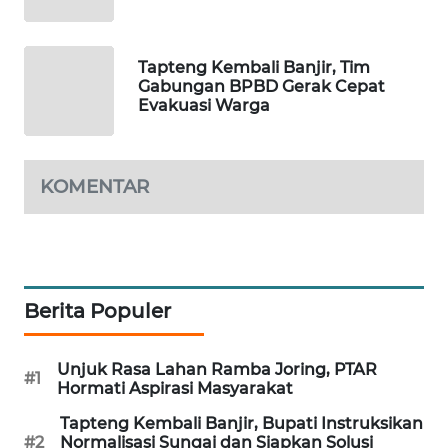
ID
MAWAKA
Tapteng Kembali Banjir, Tim
ID
Gabungan BPBD Gerak Cepat
Evakuasi Warga
MARTABAT
NET
KOMENTAR
PLN
WATCH
MKLI
Berita Populer
LPKKI
Unjuk Rasa Lahan Ramba Joring, PTAR
#1
LKKI
Hormati Aspirasi Masyarakat
Tapteng Kembali Banjir, Bupati Instruksikan
KOPEKLIN
#2
Normalisasi Sungai dan Siapkan Solusi