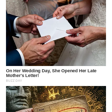
BEKASI
WN
BOGOR
WN
DEPOK
WN
TAPANULI
UTARA
WN
SAMOSIR
WN
PADANG
LAWAS