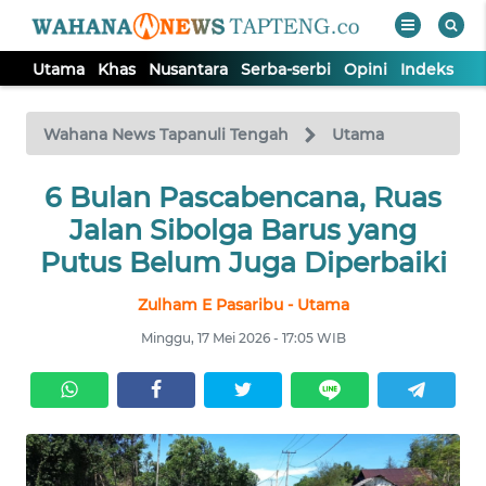
Utama
Khas
Nusantara
Serba-serbi
Opini
Indeks
WAHANA
Tutup
TV
Wahana News Tapanuli Tengah
Utama
6 Bulan Pascabencana, Ruas
UTAMA
Jalan Sibolga Barus yang
KHAS
Putus Belum Juga Diperbaiki
Zulham E Pasaribu - Utama
NUSANTARA
Minggu, 17 Mei 2026 - 17:05 WIB
SERBA-
SERBI
OPINI