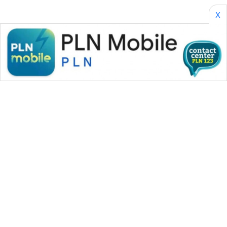
X
WAHANA MEDIA GROUP
|
|
|
WAHANA NEWS co
WAHANA TANI
WAHANA ADVOKAT
|
|
WAHANA INFRASTRUKTUR
WAHANA KONSUMEN