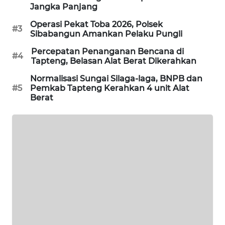
Jangka Panjang
PORTAL
Operasi Pekat Toba 2026, Polsek
#3
KONSUMEN
Sibabangun Amankan Pelaku Pungli
Percepatan Penanganan Bencana di
#4
FORWAMKI
Tapteng, Belasan Alat Berat Dikerahkan
Normalisasi Sungai Silaga-laga, BNPB dan
ALPERKLINAS
#5
Pemkab Tapteng Kerahkan 4 unit Alat
Berat
FORJASIDA
TAMBANG
NEWS
SITUNGIR
NEWS
SIDIKALANG
NEWS