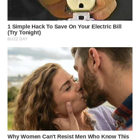
WN
INDRAMAYU
WN
KUNINGAN
WN
MAJALENGKA
WN
SUBANG
WN
SUKABUMI
WN
PURWAKARTA