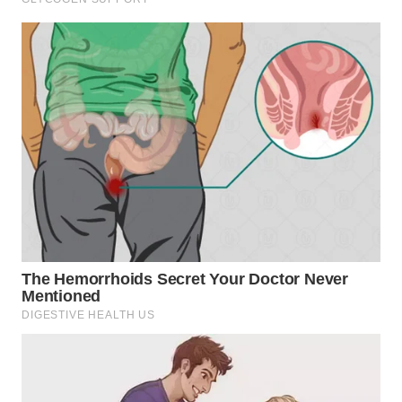
LANGKAT
WN
TAPANULI
SELATAN
WN
TANJUNG
LESUNG
WN
KARO
WN
SIMALUNGUN
WN
LABUHANBATU