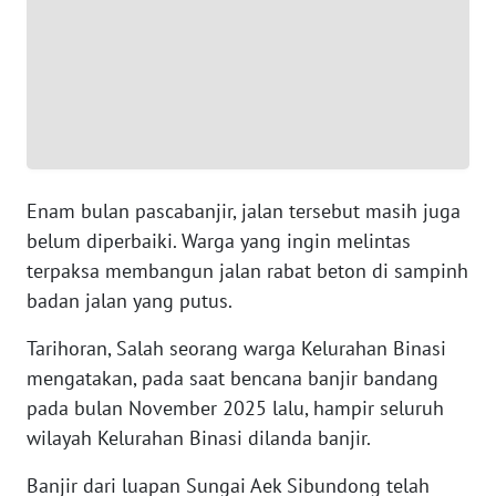
WN
BANTEN
WN
NTT
WN
Enam bulan pascabanjir, jalan tersebut masih juga
KEPRI
belum diperbaiki. Warga yang ingin melintas
terpaksa membangun jalan rabat beton di sampinh
WN
badan jalan yang putus.
PAPUA
Tarihoran, Salah seorang warga Kelurahan Binasi
WN
mengatakan, pada saat bencana banjir bandang
PAPUA
pada bulan November 2025 lalu, hampir seluruh
BARAT
wilayah Kelurahan Binasi dilanda banjir.
WN
Banjir dari luapan Sungai Aek Sibundong telah