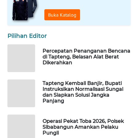
Buka Katalog
WAHANA
SPORT
Pilihan Editor
WAHANA
UMKM
Percepatan Penanganan Bencana
di Tapteng, Belasan Alat Berat
WAHANA
Dikerahkan
SELEB
Tapteng Kembali Banjir, Bupati
WAHANA
Instruksikan Normalisasi Sungai
PERSONA
dan Siapkan Solusi Jangka
Panjang
WAHANA
OTOMOTIF
Operasi Pekat Toba 2026, Polsek
Sibabangun Amankan Pelaku
WAHANA
Pungli
HEALTH