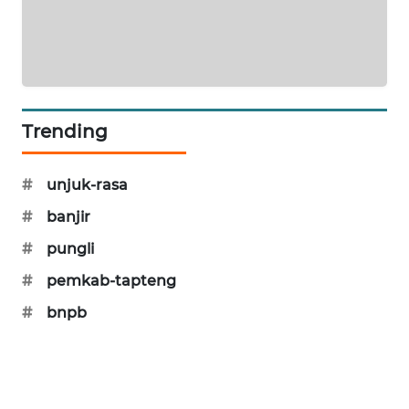
SIBARAGAS
NEWS
METRO
Trending
SIANTAR
NEWS
#
unjuk-rasa
METRO
#
banjir
MEDAN
NEWS
#
pungli
#
pemkab-tapteng
METRO
JAKARTA
#
bnpb
NEWS
KRT
NEWS