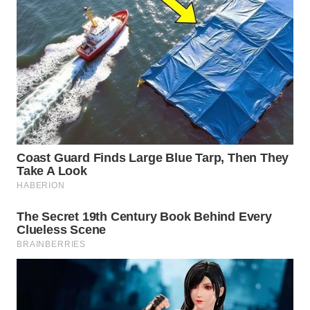
Wahana
Media
Group
WAHANA
NEWS
WAHANA
TANI
WAHANA
ADVOKAT
WAHANA
INFRASTRUKTUR
WAHANA
KONSUMEN