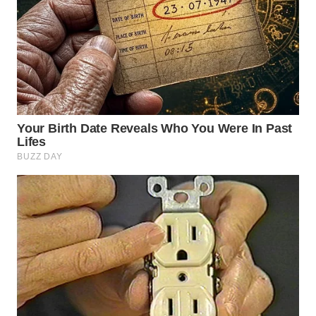
WN
SUMEDANG
WN
CIANJUR
WN
KEPULAUAN
SERIBU
WN
TANGERANG
WN
BINJAI
WN
CIREBON