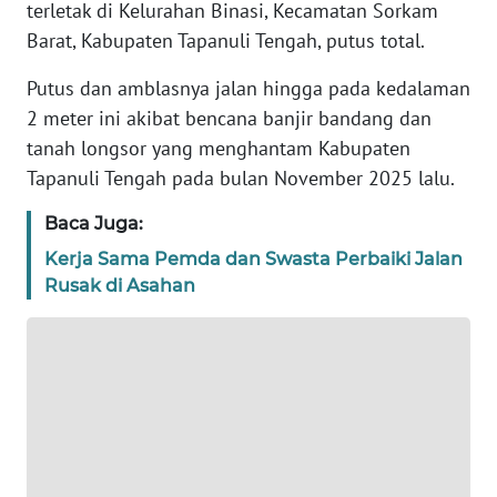
terletak di Kelurahan Binasi, Kecamatan Sorkam
REDAKSI
Barat, Kabupaten Tapanuli Tengah, putus total.
KARIR
Putus dan amblasnya jalan hingga pada kedalaman
2 meter ini akibat bencana banjir bandang dan
DISCLAIMER
tanah longsor yang menghantam Kabupaten
Tapanuli Tengah pada bulan November 2025 lalu.
Wahana
News
Baca Juga:
Regional
Kerja Sama Pemda dan Swasta Perbaiki Jalan
Rusak di Asahan
WN
SUMUT
WN
JAKARTA
WN
JABAR