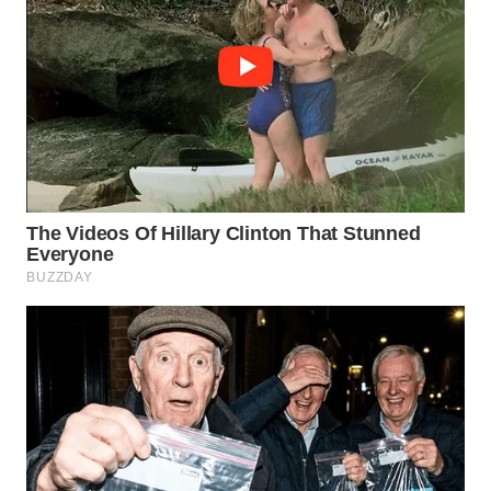
BEKASI
WN
BOGOR
WN
DEPOK
WN
TAPANULI
UTARA
WN
SAMOSIR
WN
PADANG
LAWAS