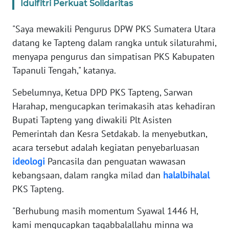
Idulfitri Perkuat Solidaritas
WN
"Saya mewakili Pengurus DPW PKS Sumatera Utara
BABEL
datang ke Tapteng dalam rangka untuk silaturahmi,
menyapa pengurus dan simpatisan PKS Kabupaten
WN
Tapanuli Tengah," katanya.
SUMBAR
Sebelumnya, Ketua DPD PKS Tapteng, Sarwan
WN
Harahap, mengucapkan terimakasih atas kehadiran
SUMSEL
Bupati Tapteng yang diwakili Plt Asisten
Pemerintah dan Kesra Setdakab. Ia menyebutkan,
WN
acara tersebut adalah kegiatan penyebarluasan
BENGKULU
ideologi
Pancasila dan penguatan wawasan
kebangsaan, dalam rangka milad dan
halalbihalal
WN
PKS Tapteng.
LAMPUNG
"Berhubung masih momentum Syawal 1446 H,
WN
kami mengucapkan taqabbalallahu minna wa
JATENG