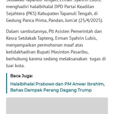
REDAKSI
menghadiri halalbihalal DPD Partai Keadilan
Sejahtera (PKS) Kabupaten Tapanuli Tengah, di
KARIR
Gedung Panca Prima, Pandan, Jum'at (25/4/2025).
Dalam sambutannya, Plt Asisten Pemerintah dan
DISCLAIMER
Kesra Setdakab Tapteng, Erman Syahrin Lubis,
Wahana
menyampaikan permohonan maaf atas
News
ketidakhadiran Bupati Masinton Pasaribu,
Regional
berhubung karena sedang melaksanakan tugas di
luar kota.
WN
SUMUT
Baca Juga:
Halalbihalal Prabowo dan PM Anwar Ibrahim,
WN
Bahas Dampak Perang Dagang Trump
JAKARTA
WN
JABAR