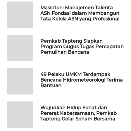
Masinton: Manajemen Talenta
WAHANA
ASN Fondasi dalam Membangun
Tata Kelola ASN yang Profesional
DESA
WISATA
LAPAK
Pemkab Tapteng Siapkan
Program Gugus Tugas Percepatan
WAHANA
Pemulihan Bencana
Wahana
Network
49 Pelaku UMKM Terdampak
Bencana Hidrometeorologi Terima
KONSUMEN
Bantuan
LISTRIK
MASYARAKAT
Wujudkan Hidup Sehat dan
KELISTRIKAN
Pererat Kebersamaan, Pemkab
Tapteng Gelar Senam Bersama
WALINKI