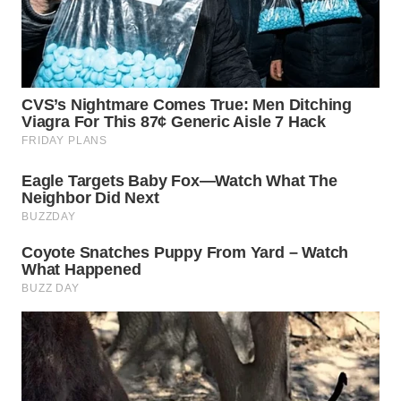
WN
SUMEDANG
WN
CIANJUR
WN
KEPULAUAN
SERIBU
WN
TANGERANG
WN
BINJAI
WN
CIREBON