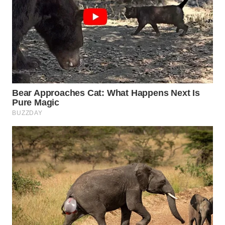
WN
INDRAMAYU
WN
KUNINGAN
WN
MAJALENGKA
WN
SUBANG
WN
SUKABUMI
WN
PURWAKARTA