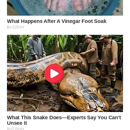
SURABAYA
WN
NATUNA
WN
BINTAN
WN
MANDALIKA
WN
LIKUPANG
WN
LABUANBAJO
WN
BORNEO