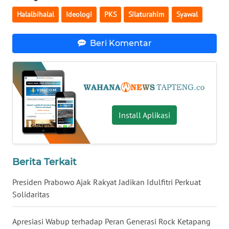
Halalbihalal
Ideologi
PKS
Silaturahim
Syawal
WN
KALTARA
Beri Komentar
WN
KALSEL
WN
KALTIM
Install Aplikasi
WN
SULSEL
Berita Terkait
WN
Presiden Prabowo Ajak Rakyat Jadikan Idulfitri Perkuat
GORONTALO
Solidaritas
WN
Apresiasi Wabup terhadap Peran Generasi Rock Ketapang
SULUT