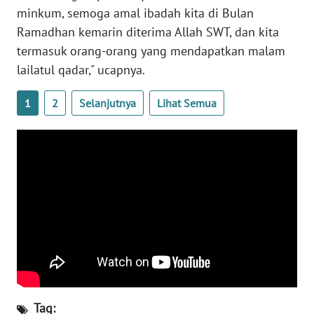
minkum, semoga amal ibadah kita di Bulan
Ramadhan kemarin diterima Allah SWT, dan kita
WN
NUSANTARA
termasuk orang-orang yang mendapatkan malam
lailatul qadar," ucapnya.
WN
JOGJA
1
2
Selanjutnya
Lihat Semua
WN
JATIM
WN
BALI
WN
KALBAR
WN
Tag:
KALTENG