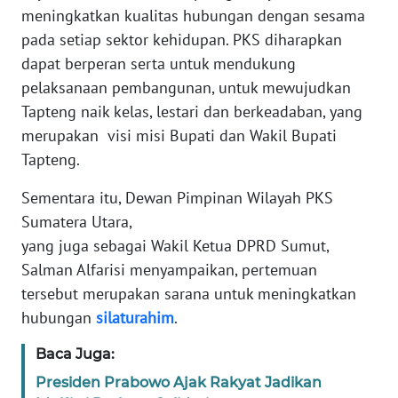
RIAU
meningkatkan kualitas hubungan dengan sesama
pada setiap sektor kehidupan. PKS diharapkan
WN
dapat berperan serta untuk mendukung
SERAMBI
pelaksanaan pembangunan, untuk mewujudkan
Tapteng naik kelas, lestari dan berkeadaban, yang
WN
merupakan visi misi Bupati dan Wakil Bupati
JAMBI
Tapteng.
WN
Sementara itu, Dewan Pimpinan Wilayah PKS
SULTRA
Sumatera Utara,
yang juga sebagai Wakil Ketua DPRD Sumut,
WN
NTB
Salman Alfarisi menyampaikan, pertemuan
tersebut merupakan sarana untuk meningkatkan
WN
hubungan
silaturahim
.
SULTENG
Baca Juga:
WN
Presiden Prabowo Ajak Rakyat Jadikan
SULBAR