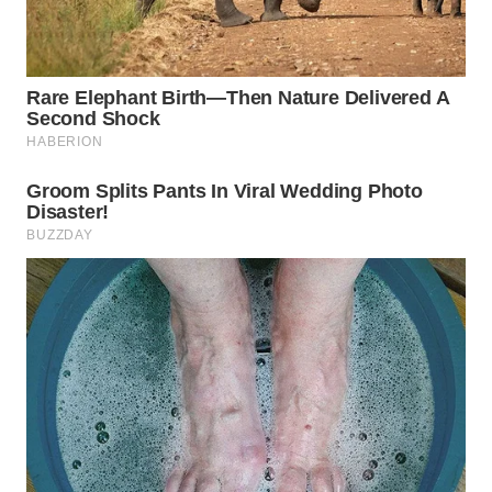
WN
PRIANGAN
TIMUR
WN
SEMARANG
WN
SOLO
WN
BOROBUDUR
WN
MADURA
WN