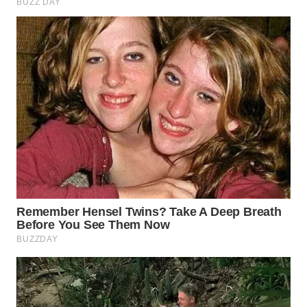
WN
TAPANULI
TENGAH
WN DELI
SERDANG
WN
TEBING
TINGGI
WN
PAKPAK
WN
KARAWANG
WN