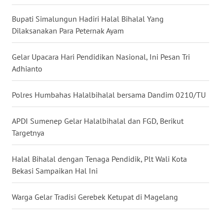
Bupati Simalungun Hadiri Halal Bihalal Yang
WN
Dilaksanakan Para Peternak Ayam
MALUKU
Gelar Upacara Hari Pendidikan Nasional, Ini Pesan Tri
WN
MALUT
Adhianto
WN
Polres Humbahas Halalbihalal bersama Dandim 0210/TU
DAIRI
APDI Sumenep Gelar Halalbihalal dan FGD, Berikut
WN
Targetnya
DANAU
TOBA
Halal Bihalal dengan Tenaga Pendidik, Plt Wali Kota
Bekasi Sampaikan Hal Ini
WN
NIAS
Warga Gelar Tradisi Gerebek Ketupat di Magelang
WN