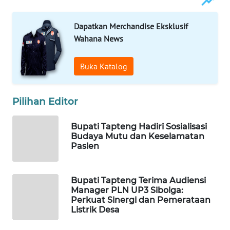
WAHANA
Dapatkan Merchandise Eksklusif
SPORT
Wahana News
WAHANA
Buka Katalog
UMKM
Pilihan Editor
WAHANA
SELEB
Bupati Tapteng Hadiri Sosialisasi
Budaya Mutu dan Keselamatan
WAHANA
Pasien
PERSONA
WAHANA
Bupati Tapteng Terima Audiensi
OTOMOTIF
Manager PLN UP3 Sibolga:
Perkuat Sinergi dan Pemerataan
Listrik Desa
WAHANA
HEALTH