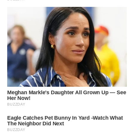
Wahana
Media
Group
WAHANA
NEWS
WAHANA
TANI
WAHANA
ADVOKAT
WAHANA
INFRASTRUKTUR
WAHANA
KONSUMEN