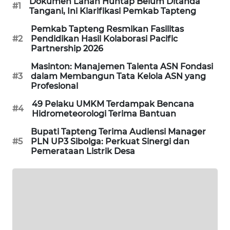
Dokumen Lahan Huntap Belum Ditanda
#1
Tangani, Ini Klarifikasi Pemkab Tapteng
PORTAL
Pemkab Tapteng Resmikan Fasilitas
KONSUMEN
#2
Pendidikan Hasil Kolaborasi Pacific
Partnership 2026
FORWAMKI
Masinton: Manajemen Talenta ASN Fondasi
#3
dalam Membangun Tata Kelola ASN yang
Profesional
ALPERKLINAS
49 Pelaku UMKM Terdampak Bencana
#4
Hidrometeorologi Terima Bantuan
FORJASIDA
Bupati Tapteng Terima Audiensi Manager
#5
PLN UP3 Sibolga: Perkuat Sinergi dan
TAMBANG
Pemerataan Listrik Desa
NEWS
SITUNGIR
NEWS
SIDIKALANG
NEWS