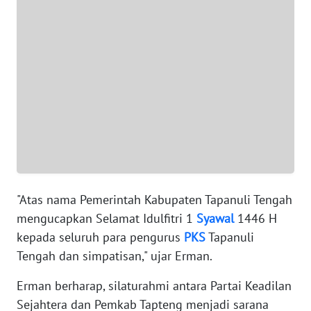
WN
BANTEN
WN
NTT
WN
KEPRI
WN
PAPUA
"Atas nama Pemerintah Kabupaten Tapanuli Tengah
mengucapkan Selamat Idulfitri 1
Syawal
1446 H
WN
kepada seluruh para pengurus
PKS
Tapanuli
PAPUA
Tengah dan simpatisan," ujar Erman.
BARAT
Erman berharap, silaturahmi antara Partai Keadilan
WN
Sejahtera dan Pemkab Tapteng menjadi sarana