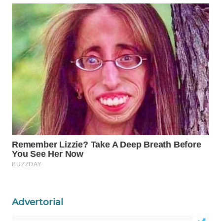
WAHANA
LISTRIK
WAHANA
TRAVEL
WAHANA
TV
WAHANANEWS
ID
WAHANANEWS
CO ID
Advertorial
WAHANANEWS
NET