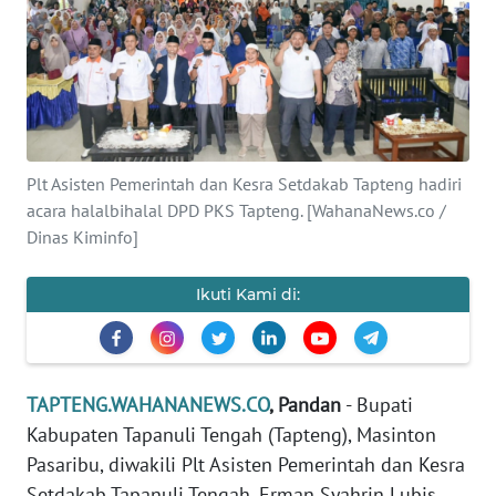
Informasi
INDEKS
BERITA
KONTAK
Plt Asisten Pemerintah dan Kesra Setdakab Tapteng hadiri
KAMI
acara halalbihalal DPD PKS Tapteng. [WahanaNews.co /
Dinas Kiminfo]
INFO
IKLAN
Ikuti Kami di:
TENTANG
KAMI
TAPTENG.WAHANANEWS.CO
, Pandan
- Bupati
PEDOMAN
Kabupaten Tapanuli Tengah (Tapteng), Masinton
MEDIA
SIBER
Pasaribu, diwakili Plt Asisten Pemerintah dan Kesra
Setdakab Tapanuli Tengah, Erman Syahrin Lubis,