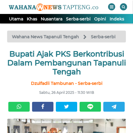
Utama
Khas
Nusantara
Serba-serbi
Opini
Indeks
WAHANA
Tutup
TV
Wahana News Tapanuli Tengah
Serba-serbi
Bupati Ajak PKS Berkontribusi
UTAMA
Dalam Pembangunan Tapanuli
KHAS
Tengah
Dzulfadli Tambunan - Serba-serbi
NUSANTARA
Sabtu, 26 April 2025 - 11:30 WIB
SERBA-
SERBI
OPINI