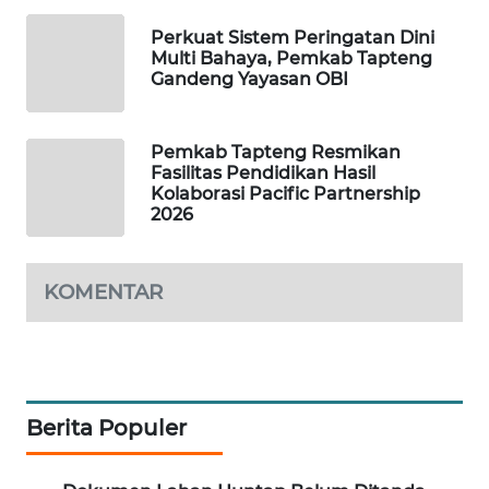
ID
Perkuat Sistem Peringatan Dini
Multi Bahaya, Pemkab Tapteng
MAWAKA
Gandeng Yayasan OBI
ID
MARTABAT
Pemkab Tapteng Resmikan
NET
Fasilitas Pendidikan Hasil
Kolaborasi Pacific Partnership
2026
PLN
WATCH
KOMENTAR
MKLI
LPKKI
LKKI
Berita Populer
KOPEKLIN