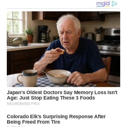
LANGKAT
WN
TAPANULI
SELATAN
WN
TANJUNG
LESUNG
WN
KARO
WN
SIMALUNGUN
WN
LABUHANBATU