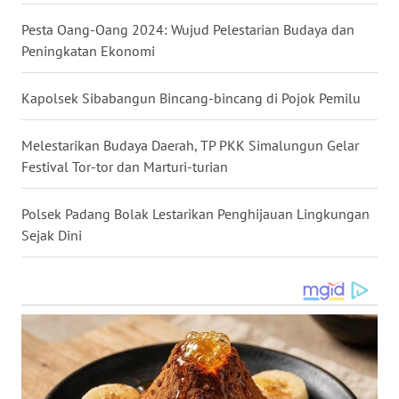
Pesta Oang-Oang 2024: Wujud Pelestarian Budaya dan
WN
Peningkatan Ekonomi
KALTARA
Kapolsek Sibabangun Bincang-bincang di Pojok Pemilu
WN
KALSEL
Melestarikan Budaya Daerah, TP PKK Simalungun Gelar
Festival Tor-tor dan Marturi-turian
WN
KALTIM
Polsek Padang Bolak Lestarikan Penghijauan Lingkungan
Sejak Dini
WN
SULSEL
WN
GORONTALO
WN
SULUT