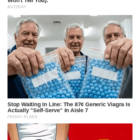
BEKASI
WN
BOGOR
WN
DEPOK
WN
TAPANULI
UTARA
WN
SAMOSIR
WN
PADANG
LAWAS