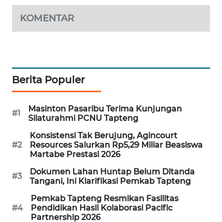
KOMENTAR
PORTAL
KONSUMEN
FORWAMKI
Berita Populer
ALPERKLINAS
Masinton Pasaribu Terima Kunjungan
FORJASIDA
#1
Silaturahmi PCNU Tapteng
Konsistensi Tak Berujung, Agincourt
TAMBANG
#2
Resources Salurkan Rp5,29 Miliar Beasiswa
NEWS
Martabe Prestasi 2026
Dokumen Lahan Huntap Belum Ditanda
SITUNGIR
#3
Tangani, Ini Klarifikasi Pemkab Tapteng
NEWS
Pemkab Tapteng Resmikan Fasilitas
#4
Pendidikan Hasil Kolaborasi Pacific
SIDIKALANG
Partnership 2026
NEWS