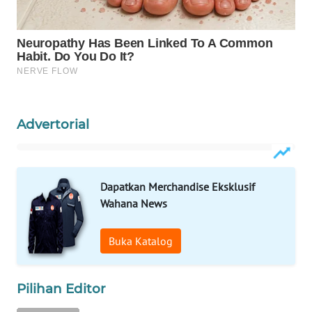
WAHANA
SPORT
WAHANA
UMKM
Advertorial
WAHANA
SELEB
Dapatkan Merchandise Eksklusif
WAHANA
Wahana News
PERSONA
WAHANA
Buka Katalog
OTOMOTIF
Pilihan Editor
WAHANA
HEALTH