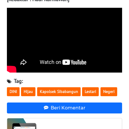
WN
BABEL
WN
SUMBAR
WN
SUMSEL
WN
Tag:
BENGKULU
DINI
Hijau
Kapolsek Sibabangun
Lestari
Negeri
WN
LAMPUNG
Beri Komentar
WN
JATENG