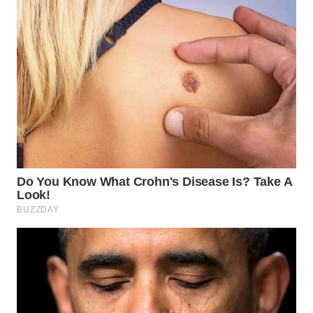
Wahana
Media
Group
WAHANA
NEWS
WAHANA
TANI
WAHANA
ADVOKAT
WAHANA
INFRASTRUKTUR
WAHANA
KONSUMEN