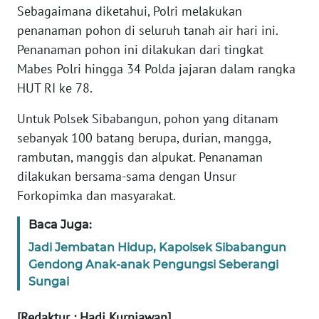
RIAU
Sebagaimana diketahui, Polri melakukan
penanaman pohon di seluruh tanah air hari ini.
WN
Penanaman pohon ini dilakukan dari tingkat
SERAMBI
Mabes Polri hingga 34 Polda jajaran dalam rangka
HUT RI ke 78.
WN
JAMBI
Untuk Polsek Sibabangun, pohon yang ditanam
sebanyak 100 batang berupa, durian, mangga,
WN
rambutan, manggis dan alpukat. Penanaman
SULTRA
dilakukan bersama-sama dengan Unsur
Forkopimka dan masyarakat.
WN
NTB
Baca Juga:
Jadi Jembatan Hidup, Kapolsek Sibabangun
WN
Gendong Anak-anak Pengungsi Seberangi
SULTENG
Sungai
WN
[Redaktur : Hadi Kurniawan]
SULBAR