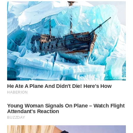
SURABAYA
WN
NATUNA
WN
BINTAN
WN
MANDALIKA
WN
LIKUPANG
WN
LABUANBAJO
WN
BORNEO