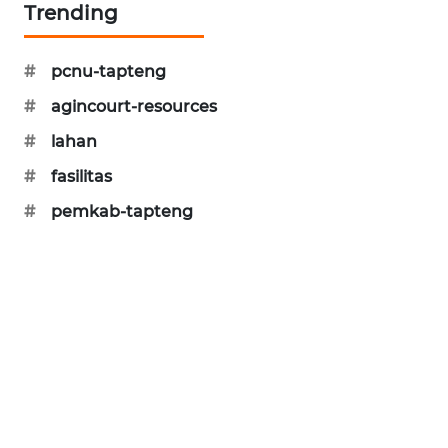
Trending
KARING
NEWS
#
pcnu-tapteng
#
agincourt-resources
JURNAL
MARITIM
#
lahan
#
fasilitas
HUMBANG
NEWS
#
pemkab-tapteng
GARONGGANG
NEWS
FISUELRI
ID
ENERGI
NEWS