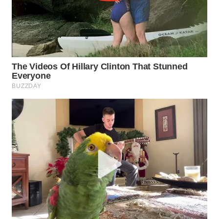
WN
INDRAMAYU
WN
KUNINGAN
WN
MAJALENGKA
WN
SUBANG
WN
SUKABUMI
WN
PURWAKARTA