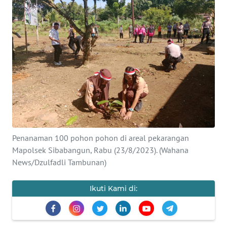
Informasi
INDEKS
BERITA
KONTAK
KAMI
INFO
IKLAN
Penanaman 100 pohon pohon di areal pekarangan
Mapolsek Sibabangun, Rabu (23/8/2023). (Wahana
TENTANG
KAMI
News/Dzulfadli Tambunan)
PEDOMAN
Ikuti Kami di:
MEDIA
SIBER