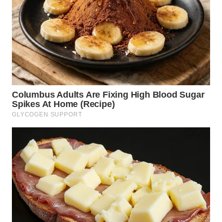
WN
MALUKU
WN
MALUT
WN
DAIRI
WN
DANAU
TOBA
WN
NIAS
WN