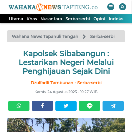
Utama
Khas
Nusantara
Serba-serbi
Opini
Indeks
WAHANA
Tutup
TV
Wahana News Tapanuli Tengah
Serba-serbi
Kapolsek Sibabangun :
UTAMA
Lestarikan Negeri Melalui
KHAS
Penghijauan Sejak Dini
Dzulfadli Tambunan - Serba-serbi
NUSANTARA
Kamis, 24 Agustus 2023 - 10:27 WIB
SERBA-
SERBI
OPINI