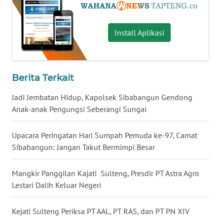
WN
Install Aplikasi
NUSANTARA
WN
JOGJA
Berita Terkait
WN
Jadi Jembatan Hidup, Kapolsek Sibabangun Gendong
JATIM
Anak-anak Pengungsi Seberangi Sungai
WN
Upacara Peringatan Hari Sumpah Pemuda ke-97, Camat
BALI
Sibabangun: Jangan Takut Bermimpi Besar
WN
Mangkir Panggilan Kajati Sulteng, Presdir PT Astra Agro
KALBAR
Lestari Dalih Keluar Negeri
WN
Kejati Sulteng Periksa PT AAL, PT RAS, dan PT PN XIV
KALTENG