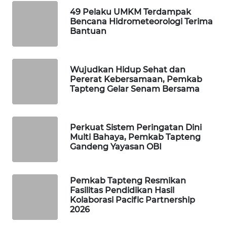
ID
49 Pelaku UMKM Terdampak
Bencana Hidrometeorologi Terima
MAWAKA
Bantuan
ID
MARTABAT
Wujudkan Hidup Sehat dan
NET
Pererat Kebersamaan, Pemkab
Tapteng Gelar Senam Bersama
PLN
WATCH
Perkuat Sistem Peringatan Dini
Multi Bahaya, Pemkab Tapteng
MKLI
Gandeng Yayasan OBI
LPKKI
Pemkab Tapteng Resmikan
Fasilitas Pendidikan Hasil
LKKI
Kolaborasi Pacific Partnership
2026
KOPEKLIN