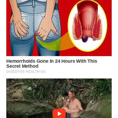
WN
SUMEDANG
WN
CIANJUR
WN
KEPULAUAN
SERIBU
WN
TANGERANG
WN
BINJAI
WN
CIREBON