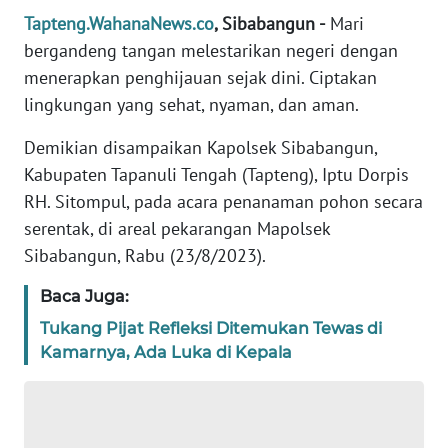
REDAKSI
Tapteng.WahanaNews.co
, Sibabangun -
Mari
bergandeng tangan melestarikan negeri dengan
KARIR
menerapkan penghijauan sejak dini. Ciptakan
lingkungan yang sehat, nyaman, dan aman.
DISCLAIMER
Demikian disampaikan Kapolsek Sibabangun,
Kabupaten Tapanuli Tengah (Tapteng), Iptu Dorpis
Wahana
News
RH. Sitompul, pada acara penanaman pohon secara
Regional
serentak, di areal pekarangan Mapolsek
Sibabangun, Rabu (23/8/2023).
WN
SUMUT
Baca Juga:
Tukang Pijat Refleksi Ditemukan Tewas di
WN
Kamarnya, Ada Luka di Kepala
JAKARTA
WN
JABAR