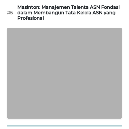
Masinton: Manajemen Talenta ASN Fondasi
#5
dalam Membangun Tata Kelola ASN yang
SIBARAGAS
Profesional
NEWS
METRO
SIANTAR
NEWS
METRO
MEDAN
NEWS
METRO
JAKARTA
NEWS
KRT
NEWS