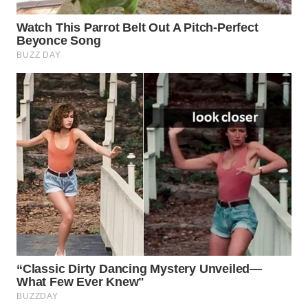
WN
PRIANGAN
TIMUR
WN
SEMARANG
WN
SOLO
WN
BOROBUDUR
WN
MADURA
WN