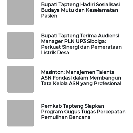
Bupati Tapteng Hadiri Sosialisasi
Budaya Mutu dan Keselamatan
WAHANA
Pasien
DESA
WISATA
Bupati Tapteng Terima Audiensi
Manager PLN UP3 Sibolga:
LAPAK
Perkuat Sinergi dan Pemerataan
WAHANA
Listrik Desa
Wahana
Network
Masinton: Manajemen Talenta
ASN Fondasi dalam Membangun
Tata Kelola ASN yang Profesional
KONSUMEN
LISTRIK
MASYARAKAT
Pemkab Tapteng Siapkan
Program Gugus Tugas Percepatan
KELISTRIKAN
Pemulihan Bencana
WALINKI