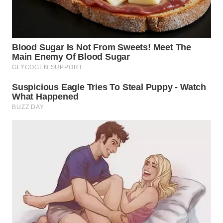
LANGKAT
WN
TAPANULI
SELATAN
WN
TANJUNG
LESUNG
WN
KARO
WN
SIMALUNGUN
WN
LABUHANBATU