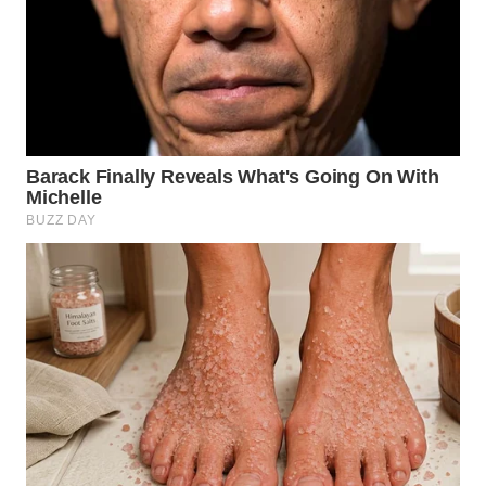
WAHANA
LISTRIK
WAHANA
TRAVEL
WAHANA
TV
WAHANANEWS
ID
WAHANANEWS
CO ID
WAHANANEWS
NET