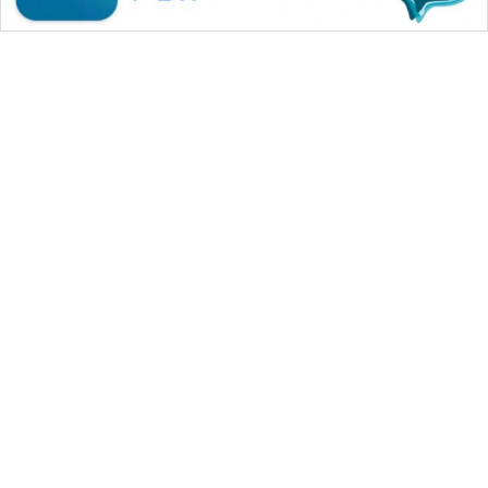
WAHANA MEDIA GROUP
|
|
|
WAHANA NEWS co
WAHANA TANI
WAHANA ADVOKAT
|
|
WAHANA INFRASTRUKTUR
WAHANA KONSUMEN
|
|
|
WAHANA LISTRIK
WAHANA TRAVEL
WAHANA TV
|
|
|
WAHANANEWS id
WAHANANEWS CO ID
WAHANANEWS NET
|
|
|
WAHANA SPORT ID
Wahana UMKM
Wahana Seleb
|
|
|
Wahana Persona
Wahana Otomotif
Wahana Health
|
Wahana Desa Wisata
Lapak Wahana