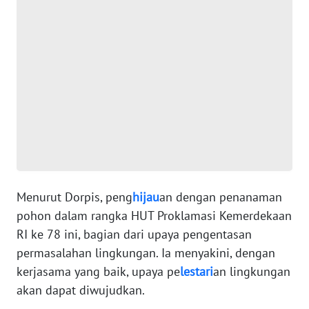
WN
BANTEN
WN
NTT
WN
KEPRI
WN
PAPUA
Menurut Dorpis, peng
hijau
an dengan penanaman
pohon dalam rangka HUT Proklamasi Kemerdekaan
WN
RI ke 78 ini, bagian dari upaya pengentasan
PAPUA
permasalahan lingkungan. Ia menyakini, dengan
BARAT
kerjasama yang baik, upaya pe
lestari
an lingkungan
akan dapat diwujudkan.
WN