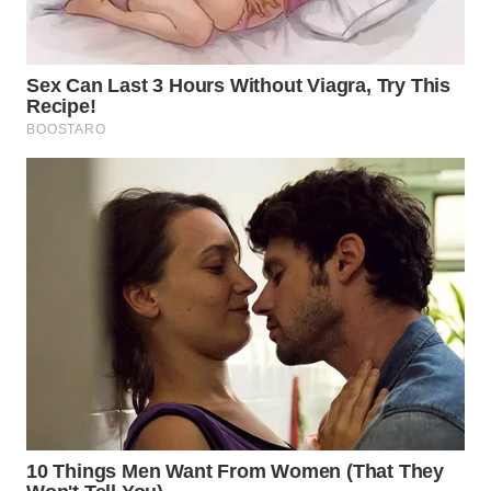
WN
TAPANULI
TENGAH
WN DELI
SERDANG
WN
TEBING
TINGGI
WN
PAKPAK
WN
KARAWANG
WN