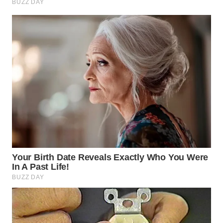
WN
SUMEDANG
WN
CIANJUR
WN
KEPULAUAN
SERIBU
WN
TANGERANG
WN
BINJAI
WN
CIREBON