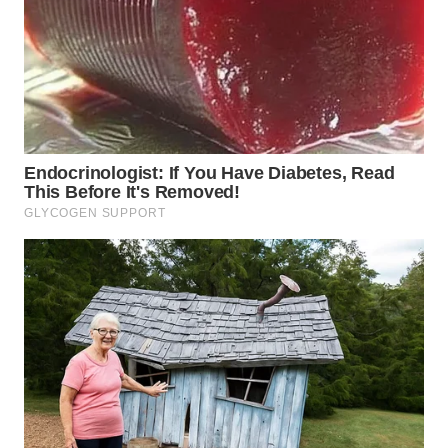
LANGKAT
WN
TAPANULI
SELATAN
WN
TANJUNG
LESUNG
WN
KARO
WN
SIMALUNGUN
WN
LABUHANBATU