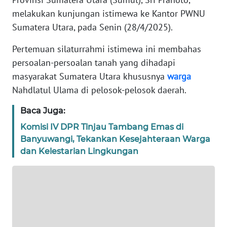
REDAKSI
melakukan kunjungan istimewa ke Kantor PWNU
Sumatera Utara, pada Senin (28/4/2025).
KARIR
Pertemuan silaturrahmi istimewa ini membahas
persoalan-persoalan tanah yang dihadapi
DISCLAIMER
masyarakat Sumatera Utara khususnya
warga
Wahana
Nahdlatul Ulama di pelosok-pelosok daerah.
News
Regional
Baca Juga:
Komisi IV DPR Tinjau Tambang Emas di
WN
Banyuwangi, Tekankan Kesejahteraan Warga
SUMUT
dan Kelestarian Lingkungan
WN
JAKARTA
WN
JABAR