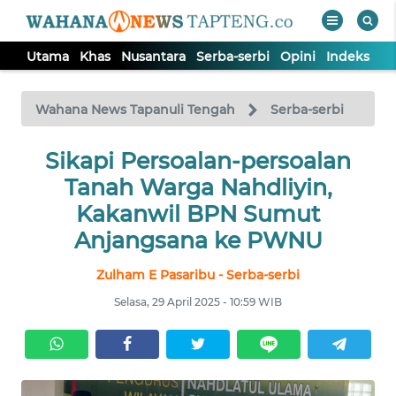
Utama
Khas
Nusantara
Serba-serbi
Opini
Indeks
WAHANA
Tutup
TV
Wahana News Tapanuli Tengah
Serba-serbi
Sikapi Persoalan-persoalan
UTAMA
Tanah Warga Nahdliyin,
KHAS
Kakanwil BPN Sumut
Anjangsana ke PWNU
NUSANTARA
Zulham E Pasaribu - Serba-serbi
Selasa, 29 April 2025 - 10:59 WIB
SERBA-
SERBI
OPINI