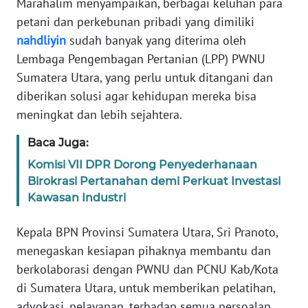
Marahalim menyampaikan, berbagai keluhan para
RIAU
petani dan perkebunan pribadi yang dimiliki
nahdliyin
sudah banyak yang diterima oleh
WN
SERAMBI
Lembaga Pengembagan Pertanian (LPP) PWNU
Sumatera Utara, yang perlu untuk ditangani dan
WN
diberikan solusi agar kehidupan mereka bisa
JAMBI
meningkat dan lebih sejahtera.
WN
Baca Juga:
SULTRA
Komisi VII DPR Dorong Penyederhanaan
Birokrasi Pertanahan demi Perkuat Investasi
WN
Kawasan Industri
NTB
Kepala BPN Provinsi Sumatera Utara, Sri Pranoto,
WN
menegaskan kesiapan pihaknya membantu dan
SULTENG
berkolaborasi dengan PWNU dan PCNU Kab/Kota
di Sumatera Utara, untuk memberikan pelatihan,
WN
advokasi, pelayanan, terhadap semua persoalan
SULBAR