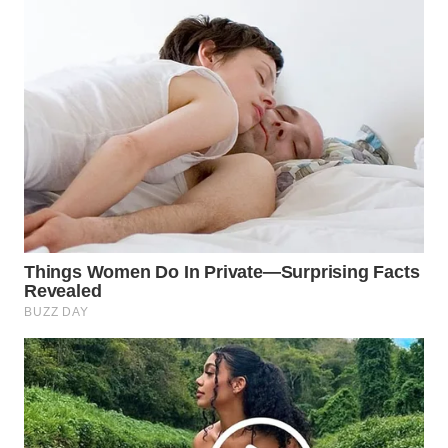
SURABAYA
WN
NATUNA
WN
BINTAN
WN
MANDALIKA
WN
LIKUPANG
WN
LABUANBAJO
WN
BORNEO