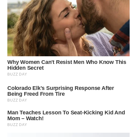
WN
PRIANGAN
TIMUR
WN
SEMARANG
WN
SOLO
WN
BOROBUDUR
WN
MADURA
WN