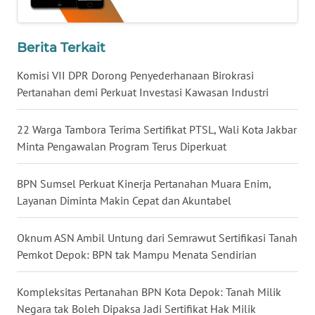
WN
KALTARA
Berita Terkait
Komisi VII DPR Dorong Penyederhanaan Birokrasi
WN
Pertanahan demi Perkuat Investasi Kawasan Industri
KALSEL
22 Warga Tambora Terima Sertifikat PTSL, Wali Kota Jakbar
WN
Minta Pengawalan Program Terus Diperkuat
KALTIM
BPN Sumsel Perkuat Kinerja Pertanahan Muara Enim,
WN
Layanan Diminta Makin Cepat dan Akuntabel
SULSEL
Oknum ASN Ambil Untung dari Semrawut Sertifikasi Tanah
WN
GORONTALO
Pemkot Depok: BPN tak Mampu Menata Sendirian
WN
Kompleksitas Pertanahan BPN Kota Depok: Tanah Milik
SULUT
Negara tak Boleh Dipaksa Jadi Sertifikat Hak Milik