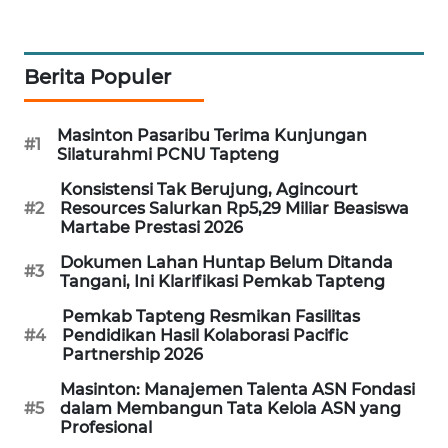
PORTAL
KONSUMEN
Berita Populer
FORWAMKI
Masinton Pasaribu Terima Kunjungan
#1
Silaturahmi PCNU Tapteng
ALPERKLINAS
Konsistensi Tak Berujung, Agincourt
#2
Resources Salurkan Rp5,29 Miliar Beasiswa
FORJASIDA
Martabe Prestasi 2026
Dokumen Lahan Huntap Belum Ditanda
#3
TAMBANG
Tangani, Ini Klarifikasi Pemkab Tapteng
NEWS
Pemkab Tapteng Resmikan Fasilitas
#4
Pendidikan Hasil Kolaborasi Pacific
SITUNGIR
Partnership 2026
NEWS
Masinton: Manajemen Talenta ASN Fondasi
#5
dalam Membangun Tata Kelola ASN yang
SIDIKALANG
Profesional
NEWS