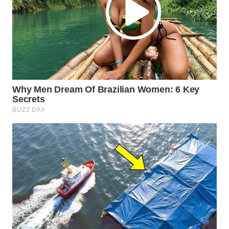
Wahana
Media
Group
WAHANA
NEWS
WAHANA
TANI
WAHANA
ADVOKAT
WAHANA
INFRASTRUKTUR
WAHANA
KONSUMEN