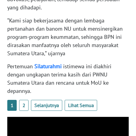
yang dihadapi.
WN
“Kami siap bekerjasama dengan lembaga
BABEL
pertanahan dan banom NU untuk mensinergikan
program-program keummatan, sehingga BPN ini
WN
dirasakan manfaatnya oleh seluruh masyarakat
SUMBAR
Sumatera Utara,” ujarnya
WN
Pertemuan
Silaturahmi
istimewa ini diakhiri
SUMSEL
dengan ungkapan terima kasih dari PWNU
Sumatera Utara dan rencana untuk MoU ke
WN
BENGKULU
depannya.
1
2
Selanjutnya
Lihat Semua
WN
LAMPUNG
WN
JATENG