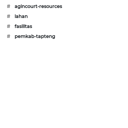
#
agincourt-resources
KARING
NEWS
#
lahan
#
fasilitas
JURNAL
#
pemkab-tapteng
MARITIM
HUMBANG
NEWS
GARONGGANG
NEWS
FISUELRI
ID
ENERGI
NEWS