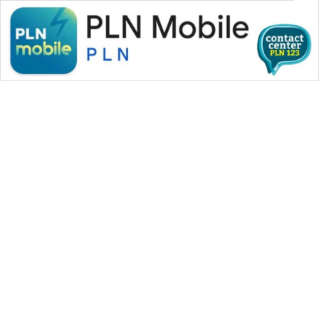
WAHANA MEDIA GROUP
|
|
|
WAHANA NEWS co
WAHANA TANI
WAHANA ADVOKAT
|
|
WAHANA INFRASTRUKTUR
WAHANA KONSUMEN
|
|
|
WAHANA LISTRIK
WAHANA TRAVEL
WAHANA TV
|
|
|
WAHANANEWS id
WAHANANEWS CO ID
WAHANANEWS NET