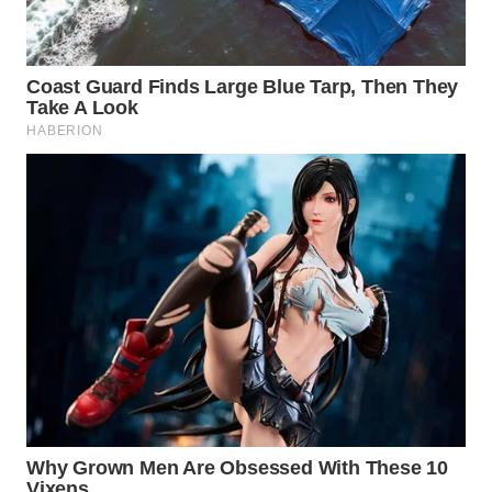
WAHANA
LISTRIK
WAHANA
TRAVEL
WAHANA
TV
WAHANANEWS
ID
WAHANANEWS
CO ID
WAHANANEWS
NET