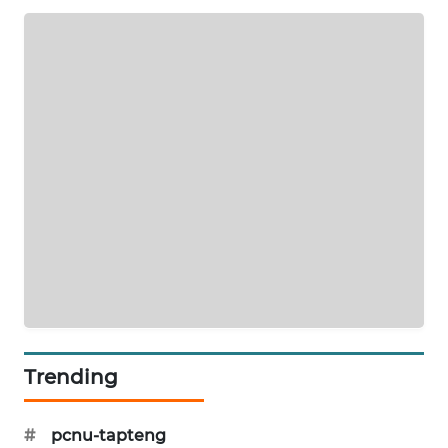
SIBARAGAS
NEWS
METRO
SIANTAR
NEWS
METRO
MEDAN
NEWS
METRO
JAKARTA
NEWS
Trending
KRT
NEWS
#
pcnu-tapteng