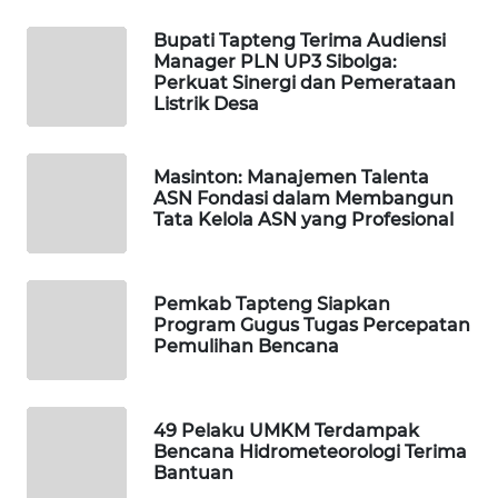
Bupati Tapteng Terima Audiensi
WAHANA
Manager PLN UP3 Sibolga:
DESA
Perkuat Sinergi dan Pemerataan
WISATA
Listrik Desa
LAPAK
Masinton: Manajemen Talenta
WAHANA
ASN Fondasi dalam Membangun
Tata Kelola ASN yang Profesional
Wahana
Network
Pemkab Tapteng Siapkan
KONSUMEN
Program Gugus Tugas Percepatan
LISTRIK
Pemulihan Bencana
MASYARAKAT
KELISTRIKAN
49 Pelaku UMKM Terdampak
Bencana Hidrometeorologi Terima
Bantuan
WALINKI