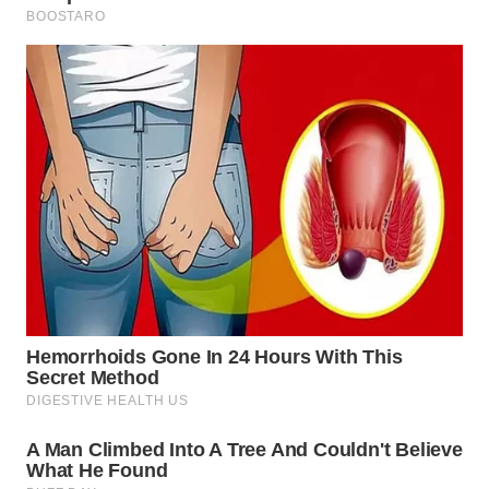
BEKASI
WN
BOGOR
WN
DEPOK
WN
TAPANULI
UTARA
WN
SAMOSIR
WN
PADANG
LAWAS