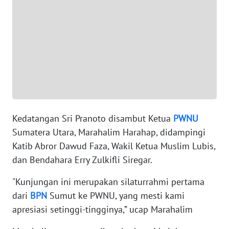
WN
BANTEN
WN
NTT
WN
KEPRI
Kedatangan Sri Pranoto disambut Ketua
PWNU
Sumatera Utara, Marahalim Harahap, didampingi
WN
PAPUA
Katib Abror Dawud Faza, Wakil Ketua Muslim Lubis,
dan Bendahara Erry Zulkifli Siregar.
WN
"Kunjungan ini merupakan silaturrahmi pertama
PAPUA
BARAT
dari
BPN
Sumut ke PWNU, yang mesti kami
apresiasi setinggi-tingginya,” ucap Marahalim
WN