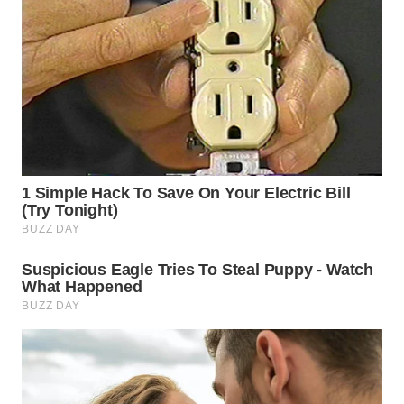
WN
INDRAMAYU
WN
KUNINGAN
WN
MAJALENGKA
WN
SUBANG
WN
SUKABUMI
WN
PURWAKARTA