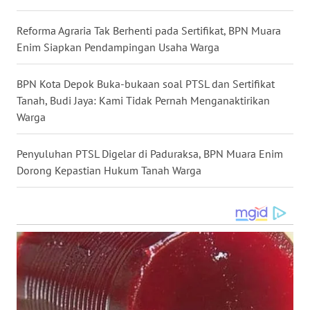
WN
Reforma Agraria Tak Berhenti pada Sertifikat, BPN Muara
MALUKU
Enim Siapkan Pendampingan Usaha Warga
WN
BPN Kota Depok Buka-bukaan soal PTSL dan Sertifikat
MALUT
Tanah, Budi Jaya: Kami Tidak Pernah Menganaktirikan
Warga
WN
DAIRI
Penyuluhan PTSL Digelar di Paduraksa, BPN Muara Enim
Dorong Kepastian Hukum Tanah Warga
WN
DANAU
TOBA
WN
NIAS
WN