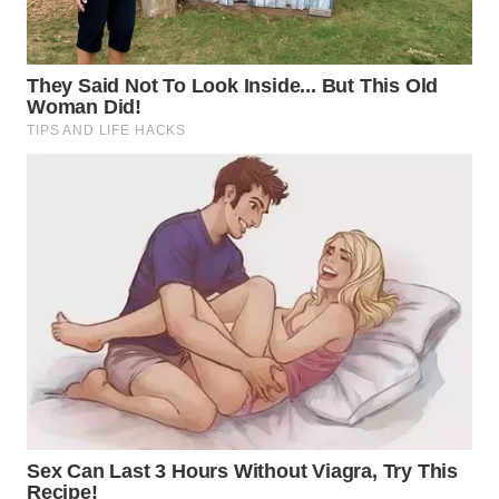
WN
TAPANULI
TENGAH
WN DELI
SERDANG
WN
TEBING
TINGGI
WN
PAKPAK
WN
KARAWANG
WN