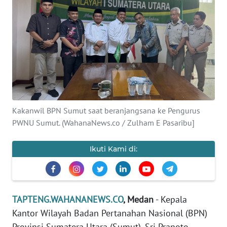
Informasi
INDEKS
BERITA
KONTAK
KAMI
Kakanwil BPN Sumut saat beranjangsana ke Pengurus
INFO
PWNU Sumut. (WahanaNews.co / Zulham E Pasaribu]
IKLAN
Ikuti Kami di:
TENTANG
KAMI
PEDOMAN
TAPTENG.WAHANANEWS.CO
, Medan
- Kepala
MEDIA
SIBER
Kantor Wilayah Badan Pertanahan Nasional (BPN)
Provinsi Sumatera Utara (Sumut), Sri Pranoto,