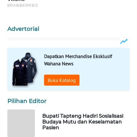
WAHANA
SPORT
Advertorial
WAHANA
UMKM
Dapatkan Merchandise Eksklusif
WAHANA
Wahana News
SELEB
Buka Katalog
WAHANA
PERSONA
Pilihan Editor
WAHANA
OTOMOTIF
Bupati Tapteng Hadiri Sosialisasi
Budaya Mutu dan Keselamatan
Pasien
WAHANA
HEALTH