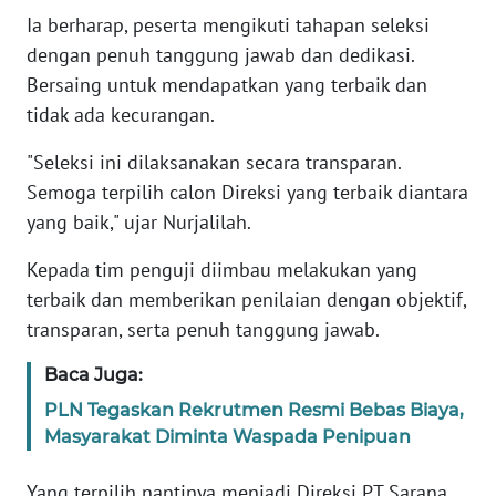
RIAU
Ia berharap, peserta mengikuti tahapan seleksi
dengan penuh tanggung jawab dan dedikasi.
WN
Bersaing untuk mendapatkan yang terbaik dan
SERAMBI
tidak ada kecurangan.
WN
"Seleksi ini dilaksanakan secara transparan.
JAMBI
Semoga terpilih calon Direksi yang terbaik diantara
yang baik," ujar Nurjalilah.
WN
SULTRA
Kepada tim penguji diimbau melakukan yang
terbaik dan memberikan penilaian dengan objektif,
WN
transparan, serta penuh tanggung jawab.
NTB
Baca Juga:
WN
PLN Tegaskan Rekrutmen Resmi Bebas Biaya,
SULTENG
Masyarakat Diminta Waspada Penipuan
WN
Yang terpilih nantinya menjadi Direksi PT Sarana
SULBAR