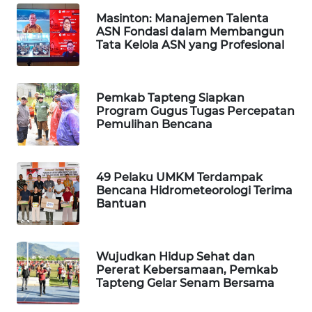
Masinton: Manajemen Talenta
PORTAL
ASN Fondasi dalam Membangun
KONSUMEN
Tata Kelola ASN yang Profesional
FORWAMKI
Pemkab Tapteng Siapkan
Program Gugus Tugas Percepatan
ALPERKLINAS
Pemulihan Bencana
FORJASIDA
49 Pelaku UMKM Terdampak
Bencana Hidrometeorologi Terima
TAMBANG
Bantuan
NEWS
SITUNGIR
Wujudkan Hidup Sehat dan
NEWS
Pererat Kebersamaan, Pemkab
Tapteng Gelar Senam Bersama
SIDIKALANG
NEWS