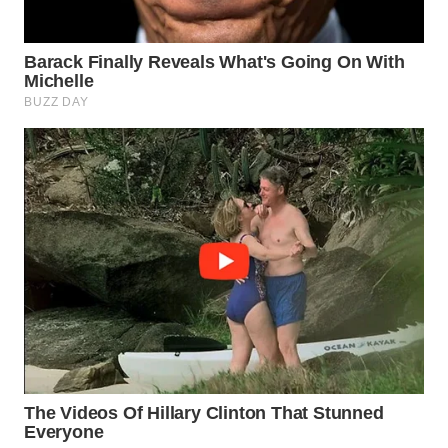
WAHANA
SPORT
WAHANA
UMKM
WAHANA
SELEB
WAHANA
PERSONA
WAHANA
OTOMOTIF
WAHANA
HEALTH