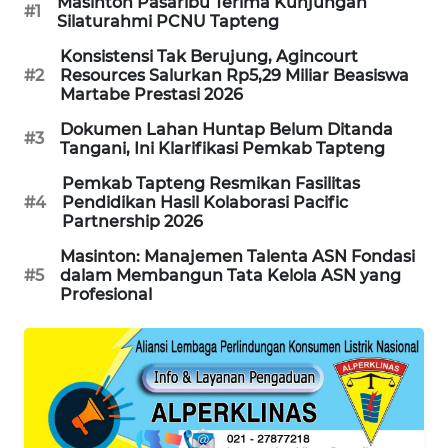
Masinton Pasaribu Terima Kunjungan
#1
Silaturahmi PCNU Tapteng
KARING
Konsistensi Tak Berujung, Agincourt
NEWS
#2
Resources Salurkan Rp5,29 Miliar Beasiswa
Martabe Prestasi 2026
JURNAL
Dokumen Lahan Huntap Belum Ditanda
MARITIM
#3
Tangani, Ini Klarifikasi Pemkab Tapteng
Pemkab Tapteng Resmikan Fasilitas
HUMBANG
#4
Pendidikan Hasil Kolaborasi Pacific
NEWS
Partnership 2026
Masinton: Manajemen Talenta ASN Fondasi
GARONGGANG
#5
dalam Membangun Tata Kelola ASN yang
NEWS
Profesional
FISUELRI
ID
ENERGI
NEWS