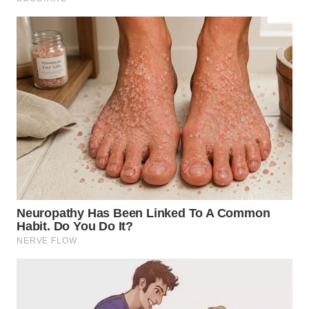
BEKASI
WN
BOGOR
WN
DEPOK
WN
TAPANULI
UTARA
WN
SAMOSIR
WN
PADANG
LAWAS