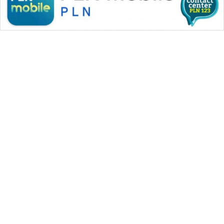
WAHANA MEDIA GROUP
|
|
|
WAHANA NEWS co
WAHANA TANI
WAHANA ADVOKAT
|
|
WAHANA INFRASTRUKTUR
WAHANA KONSUMEN
|
|
|
WAHANA LISTRIK
WAHANA TRAVEL
WAHANA TV
|
|
|
WAHANANEWS id
WAHANANEWS CO ID
WAHANANEWS NET
|
|
|
WAHANA SPORT ID
Wahana UMKM
Wahana Seleb
|
|
|
Wahana Persona
Wahana Otomotif
Wahana Health