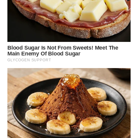
LANGKAT
WN
TAPANULI
SELATAN
WN
TANJUNG
LESUNG
WN
KARO
WN
SIMALUNGUN
WN
LABUHANBATU