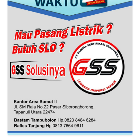
WN
BANTEN
WN
NTT
WN
KEPRI
WN
PAPUA
WN
PAPUA
BARAT
WN