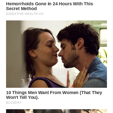
WN
PRIANGAN
TIMUR
WN
SEMARANG
WN
SOLO
WN
BOROBUDUR
WN
MADURA
WN