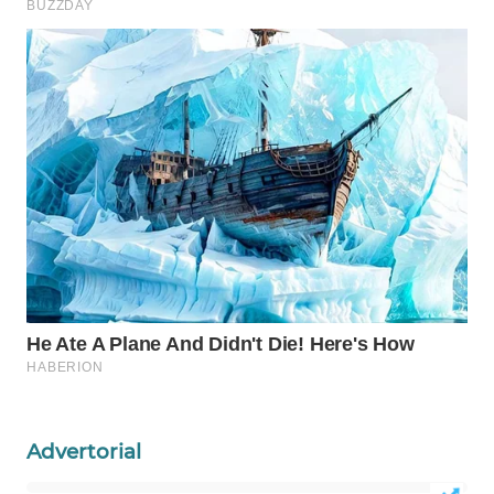
WAHANA
DESA
WISATA
LAPAK
WAHANA
Wahana
Network
KONSUMEN
LISTRIK
MASYARAKAT
KELISTRIKAN
Advertorial
WALINKI