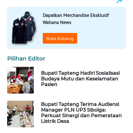
ID
Dapatkan Merchandise Eksklusif
MAWAKA
Wahana News
ID
Buka Katalog
MARTABAT
NET
Pilihan Editor
PLN
WATCH
Bupati Tapteng Hadiri Sosialisasi
Budaya Mutu dan Keselamatan
MKLI
Pasien
LPKKI
Bupati Tapteng Terima Audiensi
Manager PLN UP3 Sibolga:
LKKI
Perkuat Sinergi dan Pemerataan
Listrik Desa
KOPEKLIN