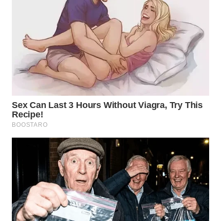
WN
SUMEDANG
WN
CIANJUR
WN
KEPULAUAN
SERIBU
WN
TANGERANG
WN
BINJAI
WN
CIREBON