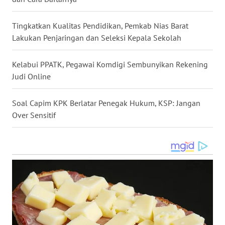
WN
Tingkatkan Kualitas Pendidikan, Pemkab Nias Barat
MALUKU
Lakukan Penjaringan dan Seleksi Kepala Sekolah
WN
Kelabui PPATK, Pegawai Komdigi Sembunyikan Rekening
MALUT
Judi Online
WN
Soal Capim KPK Berlatar Penegak Hukum, KSP: Jangan
DAIRI
Over Sensitif
WN
DANAU
TOBA
WN
NIAS
WN