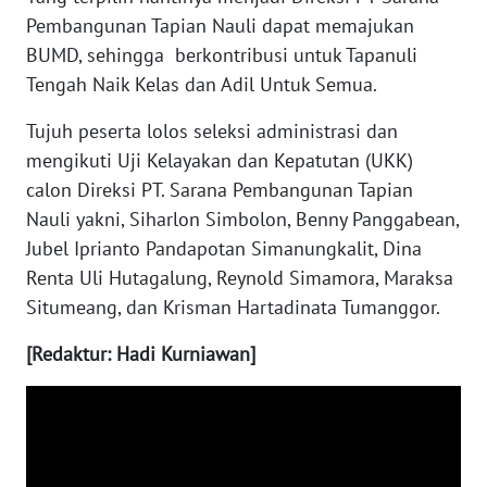
Pembangunan Tapian Nauli dapat memajukan
BUMD, sehingga berkontribusi untuk Tapanuli
WN
BABEL
Tengah Naik Kelas dan Adil Untuk Semua.
Tujuh peserta lolos seleksi administrasi dan
WN
mengikuti Uji Kelayakan dan Kepatutan (UKK)
SUMBAR
calon Direksi PT. Sarana Pembangunan Tapian
Nauli yakni, Siharlon Simbolon, Benny Panggabean,
WN
SUMSEL
Jubel Iprianto Pandapotan Simanungkalit, Dina
Renta Uli Hutagalung, Reynold Simamora, Maraksa
WN
Situmeang, dan Krisman Hartadinata Tumanggor.
BENGKULU
[Redaktur: Hadi Kurniawan]
WN
LAMPUNG
WN
JATENG