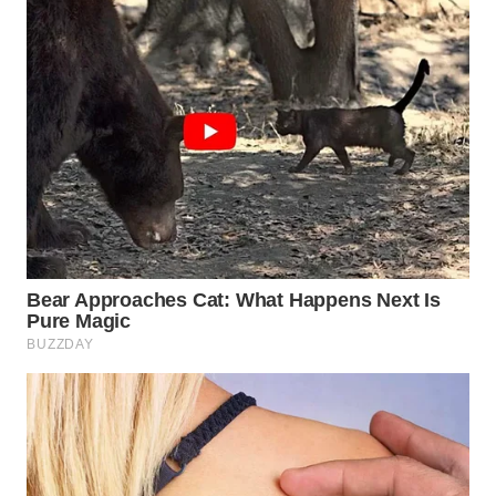
SURABAYA
WN
NATUNA
WN
BINTAN
WN
MANDALIKA
WN
LIKUPANG
WN
LABUANBAJO
WN
BORNEO