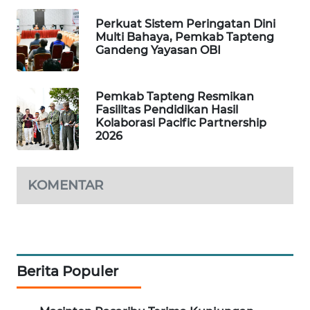
Perkuat Sistem Peringatan Dini
SIBARAGAS
Multi Bahaya, Pemkab Tapteng
NEWS
Gandeng Yayasan OBI
METRO
Pemkab Tapteng Resmikan
SIANTAR
Fasilitas Pendidikan Hasil
NEWS
Kolaborasi Pacific Partnership
2026
METRO
MEDAN
NEWS
KOMENTAR
METRO
JAKARTA
NEWS
Berita Populer
KRT
NEWS