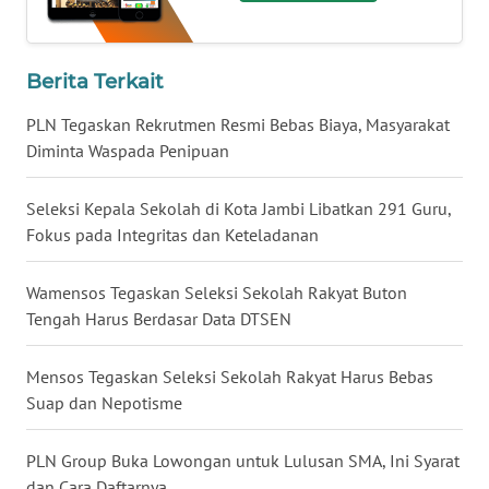
WN
KALTARA
Berita Terkait
PLN Tegaskan Rekrutmen Resmi Bebas Biaya, Masyarakat
WN
Diminta Waspada Penipuan
KALSEL
Seleksi Kepala Sekolah di Kota Jambi Libatkan 291 Guru,
WN
KALTIM
Fokus pada Integritas dan Keteladanan
WN
Wamensos Tegaskan Seleksi Sekolah Rakyat Buton
SULSEL
Tengah Harus Berdasar Data DTSEN
WN
Mensos Tegaskan Seleksi Sekolah Rakyat Harus Bebas
GORONTALO
Suap dan Nepotisme
WN
PLN Group Buka Lowongan untuk Lulusan SMA, Ini Syarat
SULUT
dan Cara Daftarnya