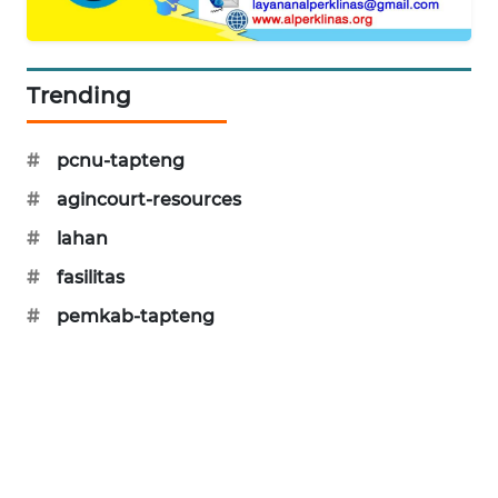
CILEUNGSI
NEWS
Trending
BERKAT
NEWS
#
pcnu-tapteng
#
agincourt-resources
BERAMPU
NEWS
#
lahan
#
fasilitas
ANUGERAH
NEWS
#
pemkab-tapteng
AKHLAK
ID
PERAPKI
NEWS