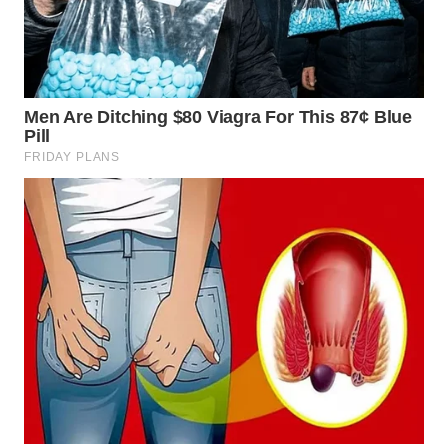
WN
INDRAMAYU
WN
KUNINGAN
WN
MAJALENGKA
WN
SUBANG
WN
SUKABUMI
WN
PURWAKARTA