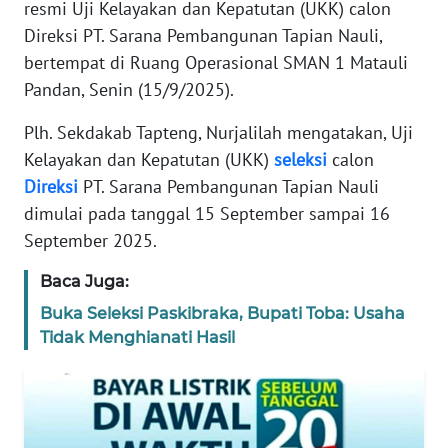
resmi Uji Kelayakan dan Kepatutan (UKK) calon
REDAKSI
Direksi PT. Sarana Pembangunan Tapian Nauli,
bertempat di Ruang Operasional SMAN 1 Matauli
KARIR
Pandan, Senin (15/9/2025).
DISCLAIMER
Plh. Sekdakab Tapteng, Nurjalilah mengatakan, Uji
Kelayakan dan Kepatutan (UKK)
seleksi
calon
Wahana
Direksi
PT. Sarana Pembangunan Tapian Nauli
News
dimulai pada tanggal 15 September sampai 16
Regional
September 2025.
WN
Baca Juga:
SUMUT
Buka Seleksi Paskibraka, Bupati Toba: Usaha
Tidak Menghianati Hasil
WN
JAKARTA
WN
JABAR