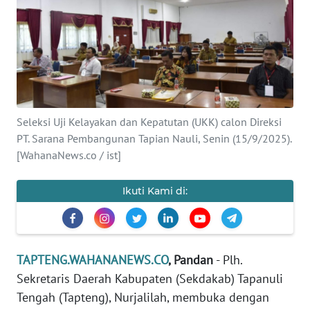
Informasi
INDEKS
BERITA
KONTAK
KAMI
Seleksi Uji Kelayakan dan Kepatutan (UKK) calon Direksi
PT. Sarana Pembangunan Tapian Nauli, Senin (15/9/2025).
INFO
[WahanaNews.co / ist]
IKLAN
Ikuti Kami di:
TENTANG
KAMI
PEDOMAN
TAPTENG.WAHANANEWS.CO
, Pandan
- Plh.
MEDIA
Sekretaris Daerah Kabupaten (Sekdakab) Tapanuli
SIBER
Tengah (Tapteng), Nurjalilah, membuka dengan