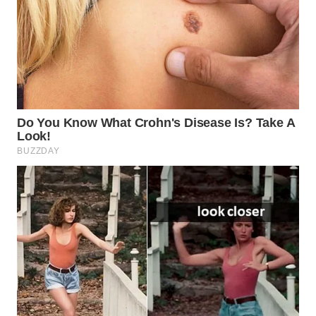
Wahana
Media
Group
WAHANA
NEWS
WAHANA
TANI
WAHANA
ADVOKAT
WAHANA
INFRASTRUKTUR
WAHANA
KONSUMEN