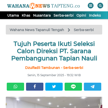
Utama
Khas
Nusantara
Serba-serbi
Opini
Indeks
WAHANA
Tutup
TV
Wahana News Tapanuli Tengah
Serba-serbi
Tujuh Peserta Ikuti Seleksi
UTAMA
Calon Direksi PT. Sarana
KHAS
Pembangunan Tapian Nauli
Dzulfadli Tambunan - Serba-serbi
NUSANTARA
Senin, 15 September 2025 - 19:32 WIB
SERBA-
SERBI
OPINI