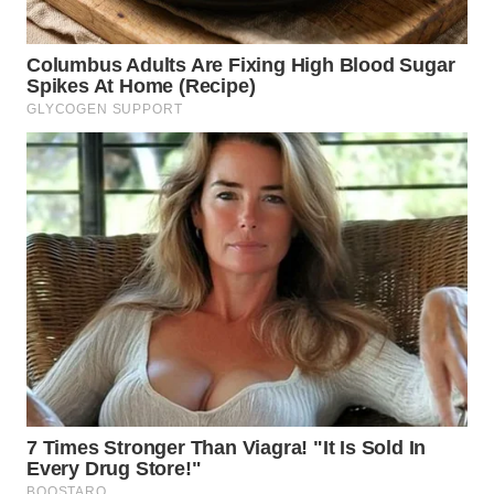
WN
TAPANULI
TENGAH
WN DELI
SERDANG
WN
TEBING
TINGGI
WN
PAKPAK
WN
KARAWANG
WN