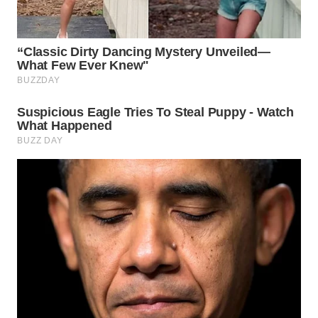
WAHANA
LISTRIK
WAHANA
TRAVEL
WAHANA
TV
WAHANANEWS
ID
WAHANANEWS
CO ID
WAHANANEWS
NET