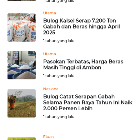
1 tahun yang lalu
BEKASI
Utama
WN
Bulog Kalsel Serap 7.200 Ton
BOGOR
Gabah dan Beras hingga April
2025
1 tahun yang lalu
WN
DEPOK
Utama
Pasokan Terbatas, Harga Beras
WN
Masih Tinggi di Ambon
TAPANULI
1 tahun yang lalu
UTARA
Nasional
WN
Bulog Catat Serapan Gabah
SAMOSIR
Selama Panen Raya Tahun Ini Naik
2.000 Persen Lebih
1 tahun yang lalu
WN
PADANG
LAWAS
Ekuin