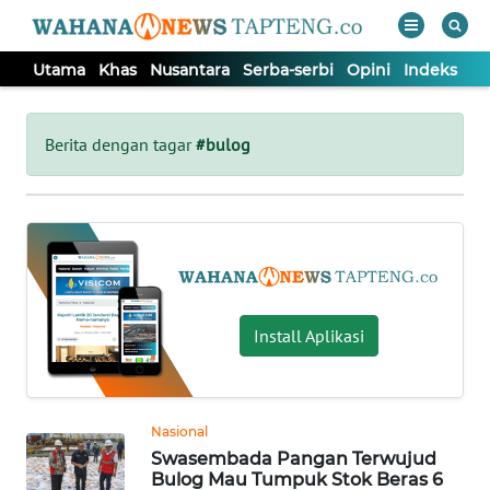
Utama
Khas
Nusantara
Serba-serbi
Opini
Indeks
WAHANA
Tutup
TV
Berita dengan tagar
#bulog
UTAMA
KHAS
NUSANTARA
Install Aplikasi
SERBA-
SERBI
Nasional
Swasembada Pangan Terwujud
OPINI
Bulog Mau Tumpuk Stok Beras 6