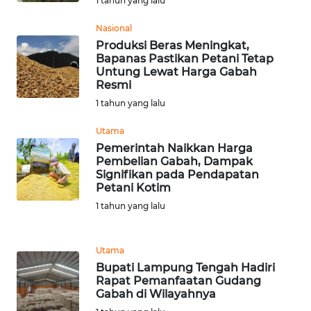
1 tahun yang lalu
WN
TAPANULI
Nasional
TENGAH
Produksi Beras Meningkat,
Bapanas Pastikan Petani Tetap
Untung Lewat Harga Gabah
WN DELI
Resmi
SERDANG
1 tahun yang lalu
WN
Utama
TEBING
Pemerintah Naikkan Harga
TINGGI
Pembelian Gabah, Dampak
Signifikan pada Pendapatan
Petani Kotim
WN
1 tahun yang lalu
PAKPAK
WN
Utama
KARAWANG
Bupati Lampung Tengah Hadiri
Rapat Pemanfaatan Gudang
Gabah di Wilayahnya
WN