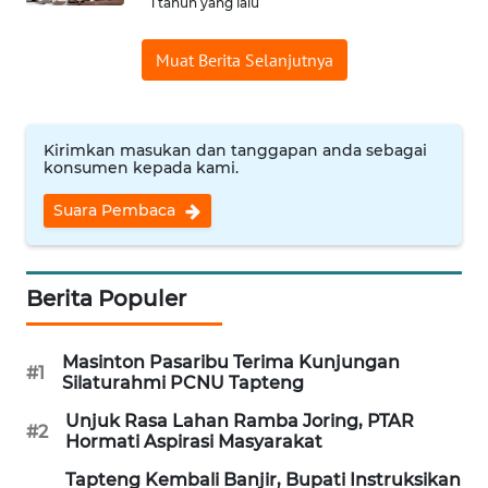
1 tahun yang lalu
WN
Muat Berita Selanjutnya
INDRAMAYU
WN
KUNINGAN
Kirimkan masukan dan tanggapan anda sebagai
konsumen kepada kami.
WN
Suara Pembaca
MAJALENGKA
WN
Berita Populer
SUBANG
Masinton Pasaribu Terima Kunjungan
WN
#1
Silaturahmi PCNU Tapteng
SUKABUMI
Unjuk Rasa Lahan Ramba Joring, PTAR
#2
Hormati Aspirasi Masyarakat
WN
PURWAKARTA
Tapteng Kembali Banjir, Bupati Instruksikan