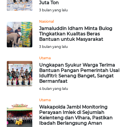
Juta Ton
Informasi
3 bulan yang lalu
INDEKS
Nasional
BERITA
Jamaluddin Idham Minta Bulog
Tingkatkan Kualitas Beras
Bantuan untuk Masyarakat
KONTAK
3 bulan yang lalu
KAMI
Utama
INFO
Ungkapan Syukur Warga Terima
IKLAN
Bantuan Pangan Pemerintah Usai
Idulfitri: Senang Banget, Sangat
Bermanfaat
TENTANG
4 bulan yang lalu
KAMI
Utama
PEDOMAN
Wakapolda Jambi Monitoring
MEDIA
Perayaan Imlek di Sejumlah
SIBER
Kelenteng dan Vihara, Pastikan
Ibadah Berlangsung Aman