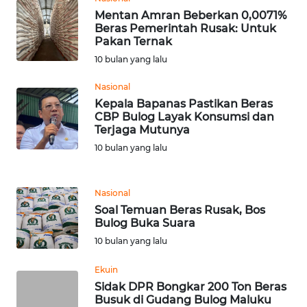
RIAU
Mentan Amran Beberkan 0,0071%
Beras Pemerintah Rusak: Untuk
WN
Pakan Ternak
SERAMBI
10 bulan yang lalu
Nasional
WN
JAMBI
Kepala Bapanas Pastikan Beras
CBP Bulog Layak Konsumsi dan
Terjaga Mutunya
WN
10 bulan yang lalu
SULTRA
WN
Nasional
NTB
Soal Temuan Beras Rusak, Bos
Bulog Buka Suara
WN
10 bulan yang lalu
SULTENG
Ekuin
Sidak DPR Bongkar 200 Ton Beras
WN
Busuk di Gudang Bulog Maluku
SULBAR