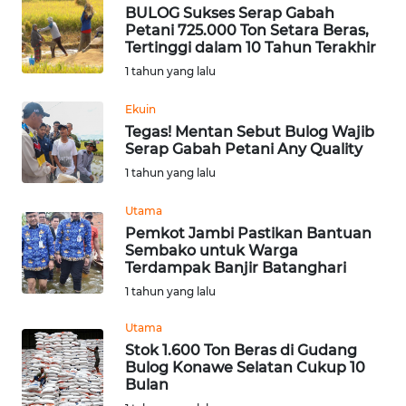
BULOG Sukses Serap Gabah
WN
Petani 725.000 Ton Setara Beras,
SUMEDANG
Tertinggi dalam 10 Tahun Terakhir
1 tahun yang lalu
WN
CIANJUR
Ekuin
Tegas! Mentan Sebut Bulog Wajib
Serap Gabah Petani Any Quality
WN
KEPULAUAN
1 tahun yang lalu
SERIBU
Utama
Pemkot Jambi Pastikan Bantuan
WN
Sembako untuk Warga
TANGERANG
Terdampak Banjir Batanghari
1 tahun yang lalu
WN
BINJAI
Utama
Stok 1.600 Ton Beras di Gudang
Bulog Konawe Selatan Cukup 10
WN
Bulan
CIREBON