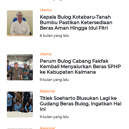
Utama
WN
Kepala Bulog Kotabaru-Tanah
BANTEN
Bumbu Pastikan Ketersediaan
Beras Aman Hingga Idul Fitri
WN
8 bulan yang lalu
NTT
WN
Utama
KEPRI
Perum Bulog Cabang Fakfak
Kembali Menyalurkan Beras SPHP
ke Kabupaten Kaimana
WN
9 bulan yang lalu
PAPUA
Nasional
WN
Titiek Soeharto Blusukan Lagi ke
PAPUA
Gudang Beras Bulog, Ingatkan Hal
BARAT
Ini
9 bulan yang lalu
WN
Nasional