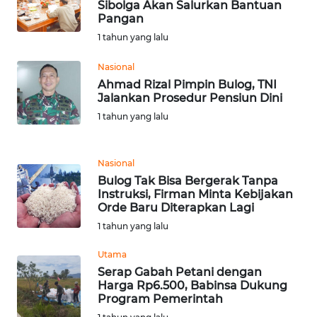
LANGKAT
Sibolga Akan Salurkan Bantuan
Pangan
1 tahun yang lalu
WN
TAPANULI
Nasional
SELATAN
Ahmad Rizal Pimpin Bulog, TNI
Jalankan Prosedur Pensiun Dini
WN
1 tahun yang lalu
TANJUNG
LESUNG
Nasional
WN
Bulog Tak Bisa Bergerak Tanpa
KARO
Instruksi, Firman Minta Kebijakan
Orde Baru Diterapkan Lagi
WN
1 tahun yang lalu
SIMALUNGUN
Utama
Serap Gabah Petani dengan
WN
Harga Rp6.500, Babinsa Dukung
LABUHANBATU
Program Pemerintah