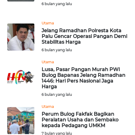
6 bulan yang lalu
REDAKSI
KARIR
Utama
Jelang Ramadhan Polresta Kota
Palu Gencar Operasi Pangan Demi
DISCLAIMER
Stabilitas Harga
6 bulan yang lalu
Wahana
News
Utama
Regional
Lusa, Pasar Pangan Murah PWI
Bulog Bapanas Jelang Ramadhan
WN
1446: Hari Pers Nasional Jaga
SUMUT
Harga
6 bulan yang lalu
WN
Utama
JAKARTA
Perum Bulog Fakfak Bagikan
Peralatan Usaha dan Sembako
WN
kepada Pedagang UMKM
JABAR
7 bulan yang lalu