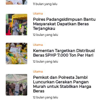
11 bulan yang lalu
WN
Utama
NUSANTARA
Polres Padangsidimpuan Bantu
Masyarakat Dapatkan Beras
Terjangkau
WN
JOGJA
12 bulan yang lalu
Utama
WN
Kementan Targetkan Distribusi
JATIM
Beras SPHP 7.000 Ton Per Hari
12 bulan yang lalu
WN
BALI
Utama
Pemkot dan Polresta Jambi
Luncurkan Gerakan Pangan
WN
Murah untuk Stabilkan Harga
KALBAR
Beras
12 bulan yang lalu
WN
KALTENG