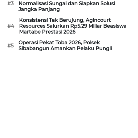
#3
Normalisasi Sungai dan Siapkan Solusi
Jangka Panjang
WN
PRIANGAN
Konsistensi Tak Berujung, Agincourt
TIMUR
#4
Resources Salurkan Rp5,29 Miliar Beasiswa
Martabe Prestasi 2026
WN
Operasi Pekat Toba 2026, Polsek
#5
SEMARANG
Sibabangun Amankan Pelaku Pungli
WN
SOLO
WN
BOROBUDUR
WN
MADURA
WN