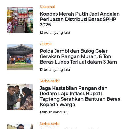
Nasional
WN
Kopdes Merah Putih Jadi Andalan
KALTARA
Perluasan Distribusi Beras SPHP
2025
12 bulan yang lalu
WN
KALSEL
Utama
Polda Jambi dan Bulog Gelar
WN
Gerakan Pangan Murah, 6 Ton
KALTIM
Beras Ludes Terjual dalam 3 Jam
12 bulan yang lalu
WN
Serba-serbi
SULSEL
Jaga Kestabilan Pangan dan
Redam Laju Inflasi, Bupati
WN
Tapteng Serahkan Bantuan Beras
GORONTALO
Kepada Warga
1 tahun yang lalu
WN
Serba-serbi
SULUT