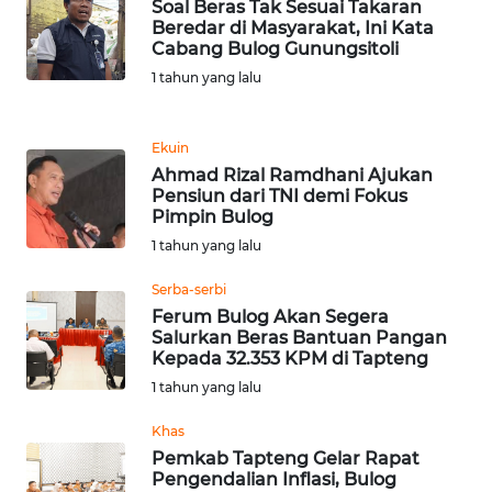
Soal Beras Tak Sesuai Takaran
Beredar di Masyarakat, Ini Kata
WN
Cabang Bulog Gunungsitoli
MALUKU
1 tahun yang lalu
WN
MALUT
Ekuin
Ahmad Rizal Ramdhani Ajukan
Pensiun dari TNI demi Fokus
WN
Pimpin Bulog
DAIRI
1 tahun yang lalu
WN
Serba-serbi
DANAU
Ferum Bulog Akan Segera
TOBA
Salurkan Beras Bantuan Pangan
Kepada 32.353 KPM di Tapteng
1 tahun yang lalu
WN
NIAS
Khas
Pemkab Tapteng Gelar Rapat
WN
Pengendalian Inflasi, Bulog