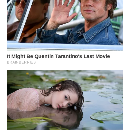
WN
SUMEDANG
WN
CIANJUR
WN
KEPULAUAN
SERIBU
WN
TANGERANG
WN
BINJAI
WN
CIREBON