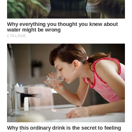
WAHANA
LISTRIK
WAHANA
TRAVEL
WAHANA
TV
WAHANANEWS
ID
WAHANANEWS
CO ID
WAHANANEWS
NET