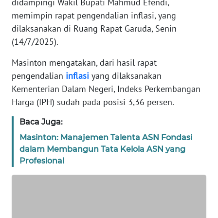
didampingi Wakil Bupati Mahmud Efendi,
REDAKSI
memimpin rapat pengendalian inflasi, yang
dilaksanakan di Ruang Rapat Garuda, Senin
KARIR
(14/7/2025).
DISCLAIMER
Masinton mengatakan, dari hasil rapat
pengendalian
inflasi
yang dilaksanakan
Wahana
Kementerian Dalam Negeri, Indeks Perkembangan
News
Harga (IPH) sudah pada posisi 3,36 persen.
Regional
Baca Juga:
WN
Masinton: Manajemen Talenta ASN Fondasi
SUMUT
dalam Membangun Tata Kelola ASN yang
Profesional
WN
JAKARTA
WN
JABAR