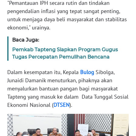
RIAU
"Pemantauan IPH secara rutin dan tindakan
pengendalian inflasi yang tepat sangat penting,
WN
untuk menjaga daya beli masyarakat dan stabilitas
SERAMBI
ekonomi," urainya.
WN
Baca Juga:
JAMBI
Pemkab Tapteng Siapkan Program Gugus
Tugas Percepatan Pemulihan Bencana
WN
SULTRA
Dalam kesempatan itu, Kepala
Bulog
Sibolga,
Junaidi Damanik menuturkan, pihaknya akan
WN
menyalurkan bantuan pangan bagi masyarakat
NTB
Tapteng yang masuk ke dalam Data Tunggal Sosial
Ekonomi Nasional (
DTSEN
).
WN
SULTENG
WN
SULBAR