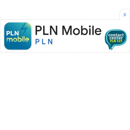
X
WAHANA MEDIA GROUP
|
|
|
WAHANA NEWS co
WAHANA TANI
WAHANA ADVOKAT