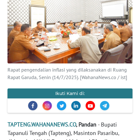
Informasi
INDEKS
BERITA
KONTAK
KAMI
Rapat pengendalian inflasi yang dilaksanakan di Ruang
INFO
IKLAN
Rapat Garuda, Senin (14/7/2025). [WahanaNews.co / ist]
TENTANG
Ikuti Kami di:
KAMI
PEDOMAN
MEDIA
TAPTENG.WAHANANEWS.CO
, Pandan
- Bupati
SIBER
Tapanuli Tengah (Tapteng), Masinton Pasaribu,