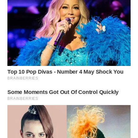
SURABAYA
WN
NATUNA
WN
BINTAN
WN
MANDALIKA
WN
LIKUPANG
WN
LABUANBAJO
WN
BORNEO