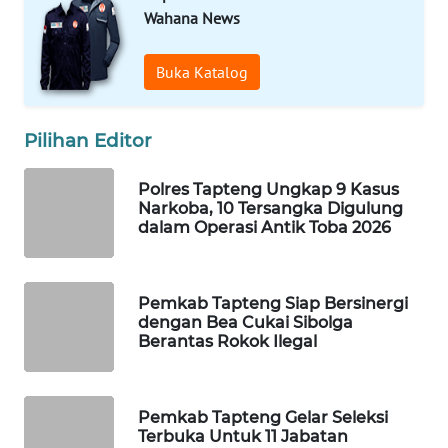
ID
Wahana News
MAWAKA
Buka Katalog
ID
MARTABAT
Pilihan Editor
NET
Polres Tapteng Ungkap 9 Kasus
PLN
Narkoba, 10 Tersangka Digulung
WATCH
dalam Operasi Antik Toba 2026
MKLI
Pemkab Tapteng Siap Bersinergi
dengan Bea Cukai Sibolga
LPKKI
Berantas Rokok Ilegal
LKKI
Pemkab Tapteng Gelar Seleksi
Terbuka Untuk 11 Jabatan
KOPEKLIN