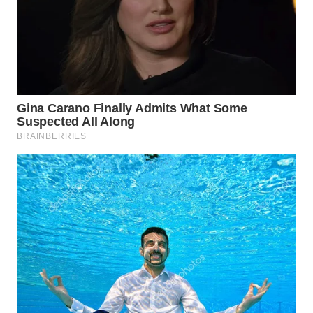
LANGKAT
WN
TAPANULI
SELATAN
WN
TANJUNG
LESUNG
WN
KARO
WN
SIMALUNGUN
WN
LABUHANBATU