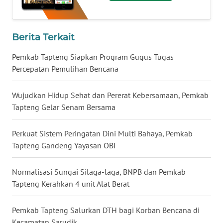
WN
KALTARA
Berita Terkait
Pemkab Tapteng Siapkan Program Gugus Tugas
WN
Percepatan Pemulihan Bencana
KALSEL
Wujudkan Hidup Sehat dan Pererat Kebersamaan, Pemkab
WN
KALTIM
Tapteng Gelar Senam Bersama
WN
Perkuat Sistem Peringatan Dini Multi Bahaya, Pemkab
SULSEL
Tapteng Gandeng Yayasan OBI
WN
Normalisasi Sungai Silaga-laga, BNPB dan Pemkab
GORONTALO
Tapteng Kerahkan 4 unit Alat Berat
WN
Pemkab Tapteng Salurkan DTH bagi Korban Bencana di
SULUT
Kecamatan Sarudik