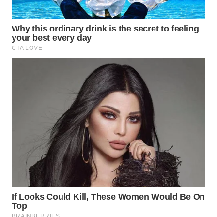
WN
TAPANULI
TENGAH
WN DELI
SERDANG
WN
TEBING
TINGGI
WN
PAKPAK
WN
KARAWANG
WN