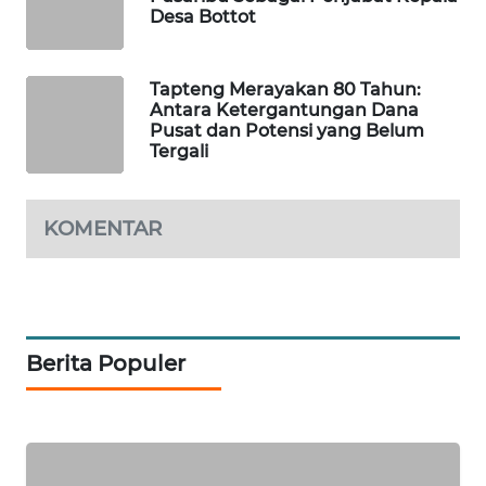
Desa Bottot
SIBARAGAS
NEWS
Tapteng Merayakan 80 Tahun:
Antara Ketergantungan Dana
Pusat dan Potensi yang Belum
METRO
Tergali
SIANTAR
NEWS
KOMENTAR
METRO
MEDAN
NEWS
METRO
Berita Populer
JAKARTA
NEWS
KRT
NEWS