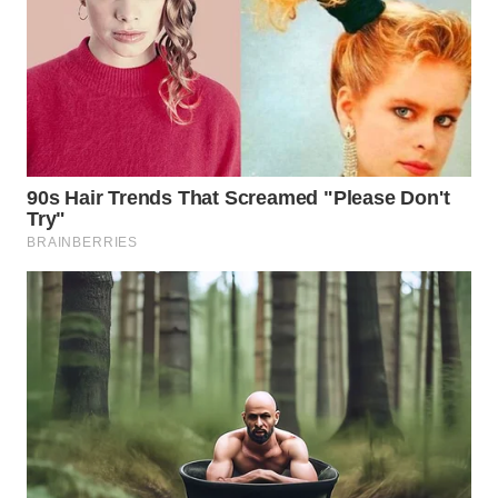
Wahana
Media
Group
WAHANA
NEWS
WAHANA
TANI
WAHANA
ADVOKAT
WAHANA
INFRASTRUKTUR
WAHANA
KONSUMEN