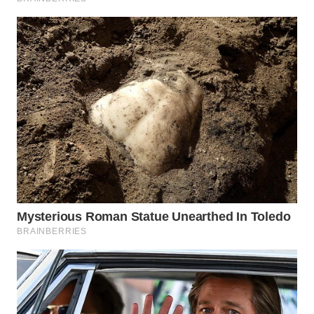
BEKASI
WN
BOGOR
WN
DEPOK
WN
TAPANULI
UTARA
WN
SAMOSIR
WN
PADANG
LAWAS