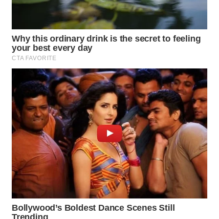
WN
INDRAMAYU
WN
KUNINGAN
WN
MAJALENGKA
WN
SUBANG
WN
SUKABUMI
WN
PURWAKARTA