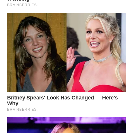
WN
PRIANGAN
TIMUR
WN
SEMARANG
WN
SOLO
WN
BOROBUDUR
WN
MADURA
WN