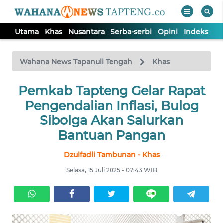
Utama
Khas
Nusantara
Serba-serbi
Opini
Indeks
WAHANA
Tutup
TV
Wahana News Tapanuli Tengah
Khas
Pemkab Tapteng Gelar Rapat
UTAMA
Pengendalian Inflasi, Bulog
KHAS
Sibolga Akan Salurkan
Bantuan Pangan
NUSANTARA
Dzulfadli Tambunan - Khas
Selasa, 15 Juli 2025 - 07:43 WIB
SERBA-
SERBI
OPINI