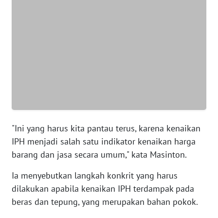
WN
BANTEN
WN
NTT
WN
KEPRI
WN
"Ini yang harus kita pantau terus, karena kenaikan
PAPUA
IPH menjadi salah satu indikator kenaikan harga
barang dan jasa secara umum," kata Masinton.
WN
PAPUA
Ia menyebutkan langkah konkrit yang harus
BARAT
dilakukan apabila kenaikan IPH terdampak pada
beras dan tepung, yang merupakan bahan pokok.
WN