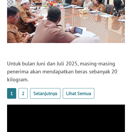
WN
BABEL
WN
SUMBAR
WN
Untuk bulan Juni dan Juli 2025, masing-masing
SUMSEL
penerima akan mendapatkan beras sebanyak 20
kilogram.
WN
BENGKULU
1
2
Selanjutnya
Lihat Semua
WN
LAMPUNG
WN
JATENG