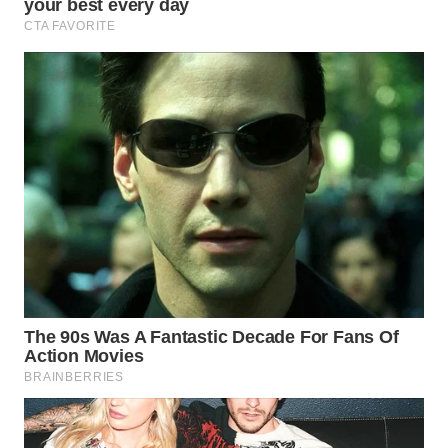
WAHANA
SPORT
WAHANA
UMKM
WAHANA
SELEB
WAHANA
PERSONA
WAHANA
OTOMOTIF
WAHANA
HEALTH