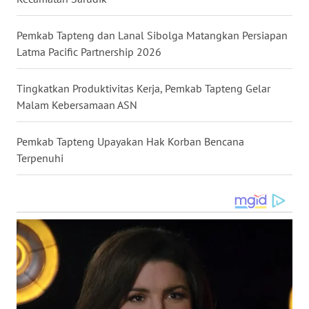
WN
Pemkab Tapteng dan Lanal Sibolga Matangkan Persiapan
MALUKU
Latma Pacific Partnership 2026
WN
Tingkatkan Produktivitas Kerja, Pemkab Tapteng Gelar
MALUT
Malam Kebersamaan ASN
WN
Pemkab Tapteng Upayakan Hak Korban Bencana
DAIRI
Terpenuhi
WN
DANAU
TOBA
WN
NIAS
WN