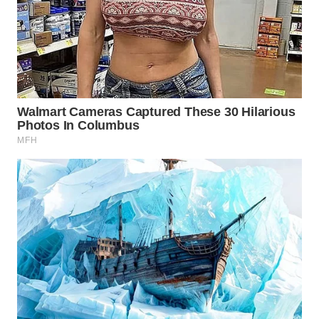
Wahana
Media
Group
WAHANA
NEWS
WAHANA
TANI
WAHANA
ADVOKAT
WAHANA
INFRASTRUKTUR
WAHANA
KONSUMEN