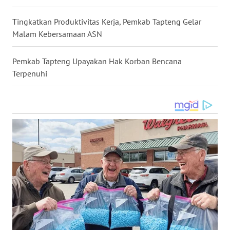
Tingkatkan Produktivitas Kerja, Pemkab Tapteng Gelar
WN
KALTARA
Malam Kebersamaan ASN
WN
Pemkab Tapteng Upayakan Hak Korban Bencana
KALSEL
Terpenuhi
WN
KALTIM
WN
SULSEL
WN
GORONTALO
WN
SULUT