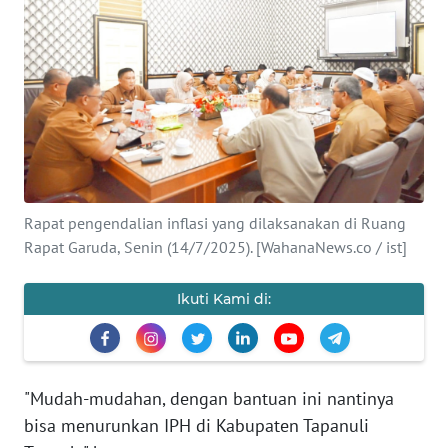
Informasi
INDEKS
BERITA
KONTAK
KAMI
Rapat pengendalian inflasi yang dilaksanakan di Ruang
INFO
IKLAN
Rapat Garuda, Senin (14/7/2025). [WahanaNews.co / ist]
TENTANG
Ikuti Kami di:
KAMI
PEDOMAN
MEDIA
"Mudah-mudahan, dengan bantuan ini nantinya
SIBER
bisa menurunkan IPH di Kabupaten Tapanuli