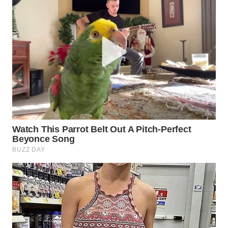
SURABAYA
WN
NATUNA
WN
BINTAN
WN
MANDALIKA
WN
LIKUPANG
WN
LABUANBAJO
WN
BORNEO