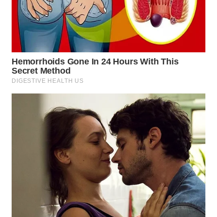
BEKASI
WN
BOGOR
WN
DEPOK
WN
TAPANULI
UTARA
WN
SAMOSIR
WN
PADANG
LAWAS