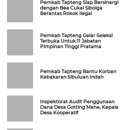
Pemkab Tapteng Siap Bersinergi
dengan Bea Cukai Sibolga
WAHANA
Berantas Rokok Ilegal
DESA
WISATA
Pemkab Tapteng Gelar Seleksi
LAPAK
Terbuka Untuk 11 Jabatan
WAHANA
Pimpinan Tinggi Pratama
Wahana
Network
Pemkab Tapteng Bantu Korban
Kebakaran Sibuluan Indah
KONSUMEN
LISTRIK
Inspektorat Audit Penggunaan
MASYARAKAT
Dana Desa Gotting Mahe, Kepala
KELISTRIKAN
Desa Kooperatif
WALINKI