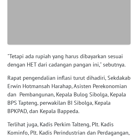
WN
BANTEN
WN
NTT
"Tetapi ada rupiah yang harus dibayarkan sesuai
WN
dengan HET dari cadangan pangan ini," sebutnya.
KEPRI
Rapat pengendalian inflasi turut dihadiri, Sekdakab
WN
Erwin Hotmansah Harahap, Asisten Perekonomian
PAPUA
dan Pembangunan, Kepala Bulog Sibolga, Kepala
BPS Tapteng, perwakilan BI Sibolga, Kepala
WN
PAPUA
BPKPAD, dan Kepala Bappeda.
BARAT
Terlihat juga, Kadis Perkim Talteng, Plt. Kadis
Kominfo, Plt. Kadis Perindustrian dan Perdagangan,
WN