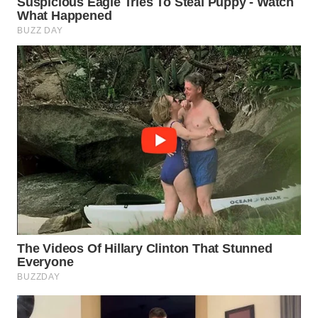
WN
PRIANGAN
TIMUR
WN
SEMARANG
WN
SOLO
WN
BOROBUDUR
WN
MADURA
WN