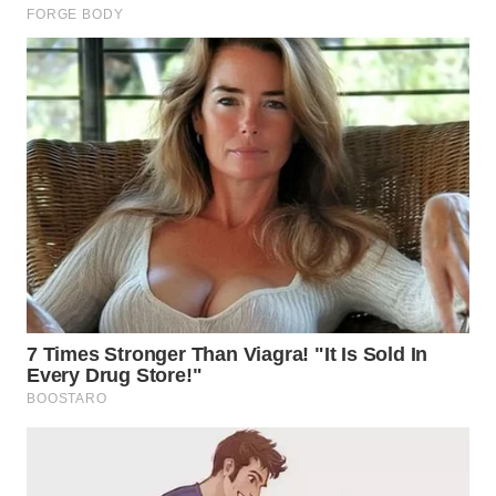
LANGKAT
WN
TAPANULI
SELATAN
WN
TANJUNG
LESUNG
WN
KARO
WN
SIMALUNGUN
WN
LABUHANBATU