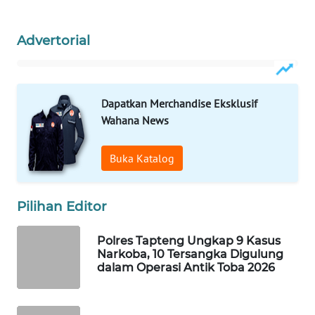
WAHANA
Advertorial
SPORT
WAHANA
UMKM
Dapatkan Merchandise Eksklusif
Wahana News
WAHANA
SELEB
Buka Katalog
WAHANA
Pilihan Editor
PERSONA
Polres Tapteng Ungkap 9 Kasus
WAHANA
Narkoba, 10 Tersangka Digulung
OTOMOTIF
dalam Operasi Antik Toba 2026
WAHANA
HEALTH