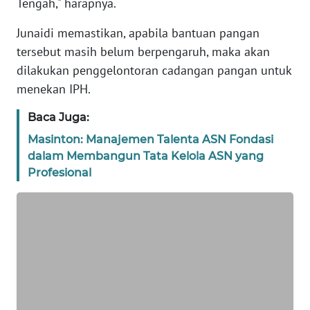
Tengah," harapnya.
REDAKSI
Junaidi memastikan, apabila bantuan pangan
KARIR
tersebut masih belum berpengaruh, maka akan
dilakukan penggelontoran cadangan pangan untuk
DISCLAIMER
menekan IPH.
Baca Juga:
Wahana
News
Masinton: Manajemen Talenta ASN Fondasi
Regional
dalam Membangun Tata Kelola ASN yang
Profesional
WN
SUMUT
WN
JAKARTA
WN
JABAR