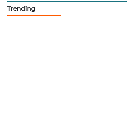
Trending
SIBARAGAS
NEWS
METRO
SIANTAR
NEWS
METRO
MEDAN
NEWS
METRO
JAKARTA
NEWS
KRT
NEWS