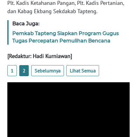
RIAU
Plt. Kadis Ketahanan Pangan, Plt. Kadis Pertanian,
dan Kabag Ekbang Sekdakab Tapteng.
WN
SERAMBI
Baca Juga:
Pemkab Tapteng Siapkan Program Gugus
WN
Tugas Percepatan Pemulihan Bencana
JAMBI
[Redaktur: Hadi Kurniawan]
WN
SULTRA
1
2
Sebelumnya
Lihat Semua
WN
NTB
WN
SULTENG
WN
SULBAR