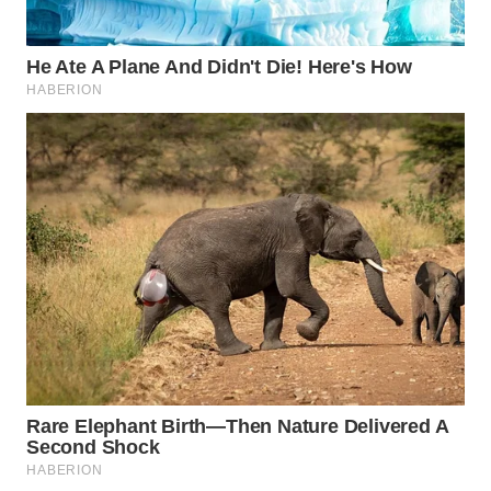
WAHANA
LISTRIK
WAHANA
TRAVEL
WAHANA
TV
WAHANANEWS
ID
WAHANANEWS
CO ID
WAHANANEWS
NET