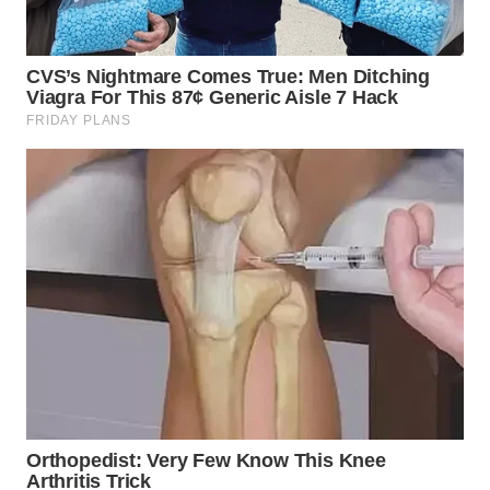
WN
MALUKU
WN
MALUT
WN
DAIRI
WN
DANAU
TOBA
WN
NIAS
WN