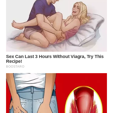
WN
TAPANULI
TENGAH
WN DELI
SERDANG
WN
TEBING
TINGGI
WN
PAKPAK
WN
KARAWANG
WN