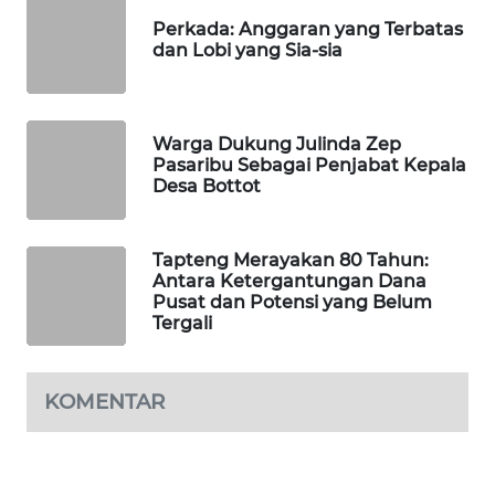
ID
Perkada: Anggaran yang Terbatas
dan Lobi yang Sia-sia
MAWAKA
ID
Warga Dukung Julinda Zep
MARTABAT
Pasaribu Sebagai Penjabat Kepala
NET
Desa Bottot
PLN
WATCH
Tapteng Merayakan 80 Tahun:
Antara Ketergantungan Dana
Pusat dan Potensi yang Belum
MKLI
Tergali
LPKKI
KOMENTAR
LKKI
KOPEKLIN