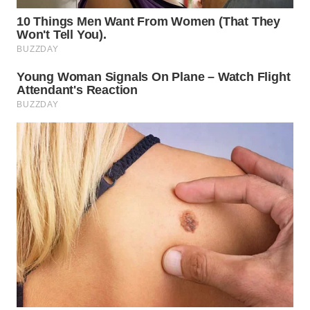
WN
SUMEDANG
WN
CIANJUR
WN
KEPULAUAN
SERIBU
WN
TANGERANG
WN
BINJAI
WN
CIREBON