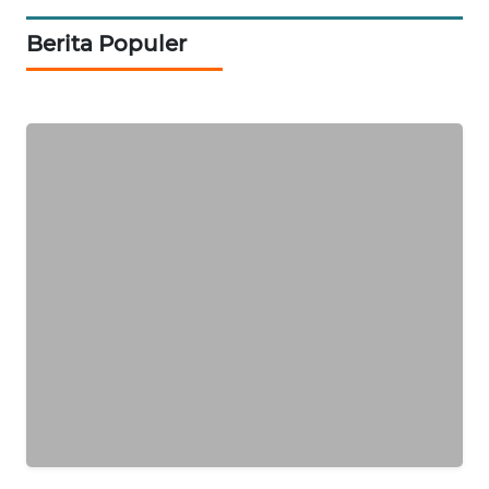
Berita Populer
PORTAL
KONSUMEN
FORWAMKI
ALPERKLINAS
FORJASIDA
TAMBANG
NEWS
SITUNGIR
NEWS
SIDIKALANG
NEWS