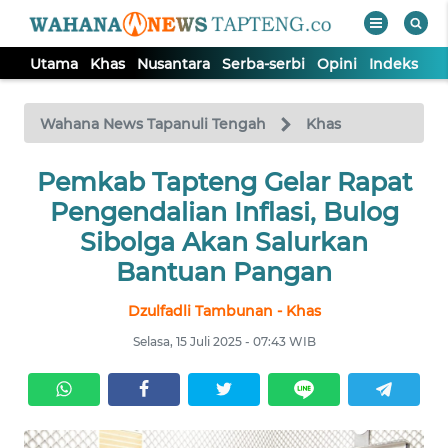
Utama
Khas
Nusantara
Serba-serbi
Opini
Indeks
WAHANA
Tutup
TV
Wahana News Tapanuli Tengah
Khas
Pemkab Tapteng Gelar Rapat
UTAMA
Pengendalian Inflasi, Bulog
KHAS
Sibolga Akan Salurkan
Bantuan Pangan
NUSANTARA
Dzulfadli Tambunan - Khas
Selasa, 15 Juli 2025 - 07:43 WIB
SERBA-
SERBI
OPINI