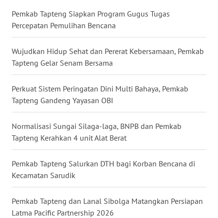
Pemkab Tapteng Siapkan Program Gugus Tugas
WN
Percepatan Pemulihan Bencana
NUSANTARA
Wujudkan Hidup Sehat dan Pererat Kebersamaan, Pemkab
WN
Tapteng Gelar Senam Bersama
JOGJA
Perkuat Sistem Peringatan Dini Multi Bahaya, Pemkab
WN
Tapteng Gandeng Yayasan OBI
JATIM
Normalisasi Sungai Silaga-laga, BNPB dan Pemkab
WN
Tapteng Kerahkan 4 unit Alat Berat
BALI
Pemkab Tapteng Salurkan DTH bagi Korban Bencana di
WN
Kecamatan Sarudik
KALBAR
Pemkab Tapteng dan Lanal Sibolga Matangkan Persiapan
WN
Latma Pacific Partnership 2026
KALTENG