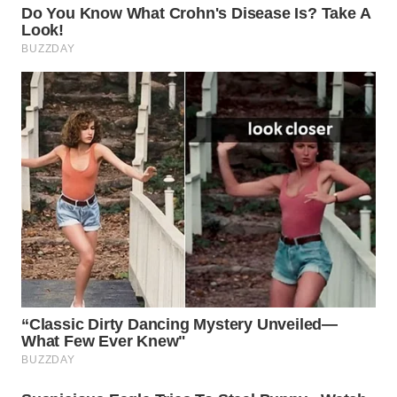
WN
INDRAMAYU
WN
KUNINGAN
WN
MAJALENGKA
WN
SUBANG
WN
SUKABUMI
WN
PURWAKARTA